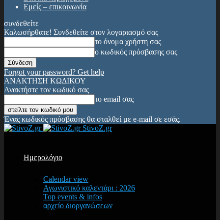
Εμείς – επικοινωνία
συνδεθείτε
Καλωσήρθατε! Συνδεθείτε στον λογαριασμό σας
το όνομα χρήστη σας
ο κωδικός πρόσβασης σας
Forgot your password? Get help
ΑΝΑΚΤΗΣΗ ΚΩΔΙΚΟΥ
Ανακτήστε τον κωδικό σας
το email σας
Ένας κωδικός πρόσβασης θα σταλθεί με e-mail σε εσάς.
StivoZ.gr
Ημερολόγιο
Calendar view
Αγωνιστικό καλεντάρι : 2026
Top events & infos
αρχείο διοργανώσεων