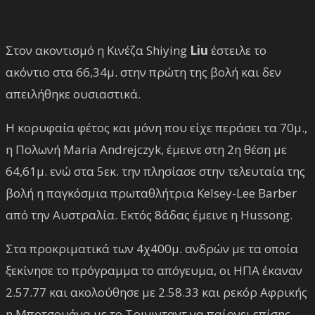
Στον ακοντισμό η Κινέζα Shiying
Liu
έστειλε το
ακόντιο στα 66,34μ. στην πρώτη της βολή και δεν
απειλήθηκε ουσιαστικά.
Η κορυφαία φέτος και μόνη που είχε περάσει τα 70μ.,
η Πολωνή Maria Andrejczyk, έμεινε στη 2η θέση με
64,61μ. ενώ στα 5εκ. την πλησίασε στην τελευταία της
βολή η παγκόσμια πρωταθλήτρια Kelsey-Lee Barber
από την Αυστραλία. Εκτός 8άδας έμεινε η Hussong.
Στα προκριματικά των 4χ400μ. ανδρών με τα οποία
ξεκίνησε το πρόγραμμα το απόγευμα, οι ΗΠΑ έκαναν
2.57.77 και ακολούθησε με 2.58.33 και ρεκόρ Αφρικής
η Μποτσουάνα με το Τρινινταντ να παίρνει επίσης