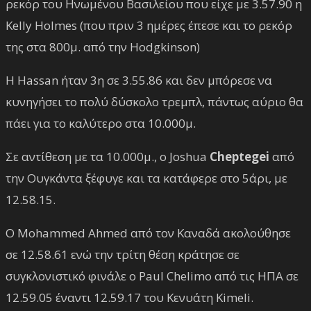
ρεκόρ του Ηνωμένου Βασιλείου που είχε με 3.57.90 η
Kelly Holmes (που πριν 3 ημέρες έπεσε και το ρεκόρ
της στα 800μ. από την Hodgkinson)
Η Hassan ήταν 3η σε 3.55.86 και δεν μπόρεσε να
κυνηγήσει το πολύ δύσκολο τρεμπλ, πάντως αύριο θα
πάει για το καλύτερο στα 10.000μ.
Σε αντίθεση με τα 10.000μ., ο Joshua
Cheptegei
από
την Ουγκάντα
ξέφυγε και τα κατάφερε στο 5άρι, με
12.58.15.
Ο Mohammed Ahmed από τον Καναδά ακολούθησε
σε 12.58.61 ενώ την τρίτη θέση κράτησε σε
συγκλονιστικό φινάλε ο Paul Chelimo από τις ΗΠΑ σε
12.59.05 έναντι 12.59.17 του Κενυάτη Kimeli.