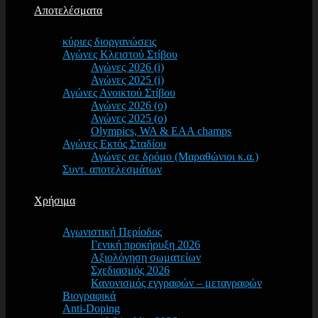
Αποτελέσματα
κύριες διοργανώσεις
Αγώνες Κλειστού Στίβου
Αγώνες 2026 (i)
Αγώνες 2025 (i)
Αγώνες Ανοικτού Στίβου
Αγώνες 2026 (o)
Αγώνες 2025 (o)
Olympics, WA & EAA champs
Αγώνες Εκτός Σταδίου
Αγώνες σε δρόμο (Μαραθώνιοι κ.α.)
Συντ. αποτελεσμάτων
Χρήσιμα
Αγωνιστική Περίοδος
Γενική προκήρυξη 2026
Αξιολόγηση σωματείων
Σχεδιασμός 2026
Κανονισμός εγγραφών – μεταγραφών
Βιογραφικά
Anti-Doping