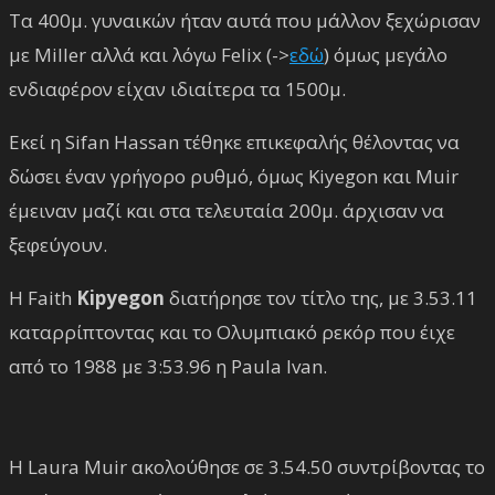
Τα 400μ. γυναικών ήταν αυτά που μάλλον ξεχώρισαν
με Miller αλλά και λόγω Felix (->
εδώ
) όμως μεγάλο
ενδιαφέρον είχαν ιδιαίτερα τα 1500μ.
Εκεί η Sifan Hassan τέθηκε επικεφαλής θέλοντας να
δώσει έναν γρήγορο ρυθμό, όμως Kiyegon και Muir
έμειναν μαζί και στα τελευταία 200μ. άρχισαν να
ξεφεύγουν.
Η Faith
Kipyegon
διατήρησε τον τίτλο της, με 3.53.11
καταρρίπτοντας και το Ολυμπιακό ρεκόρ που έιχε
από το 1988 με 3:53.96 η Paula Ivan.
H Laura Muir ακολούθησε σε 3.54.50 συντρίβοντας το