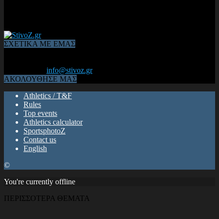
ΣΧΕΤΙΚΑ ΜΕ ΕΜΑΣ
Από το 2006, η 1η διαδικτυακή κοινότητα αθλητών & φιλάθλων
του Κλασικού Αθλητισμού! ΟΛΟΣ Ο ΣΤΙΒΟΣ ΕΙΝΑΙ ΕΔΩ
Επικοινωνία:
info@stivoz.gr
ΑΚΟΛΟΥΘΗΣΕ ΜΑΣ
Athletics / T&F
Rules
Top events
Athletics calculator
SportsphotoZ
Contact us
English
©
You're currently offline
ΠΕΡΙΣΣΟΤΕΡΑ ΘΕΜΑΤΑ