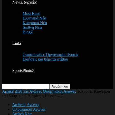
NewZ (αρχείο)
Must Read
Ελληνικά Νέα
Κυπριακά Νέα
Διεθνή Νέα
BlogZ
Links
Ομοσπονδίες-Οργανισμοί-Φορείς
Ειδήσεις και θέματα στίβου
SportsPhotoZ
Αρχική
Διεθνείς Αγώνες
Ολυμπιακοί Αγώνες
Tokyo: Η Kipyegon
τα 1500μ. με OR, τρίτη η Hassan – Ο...
Διεθνείς Αγώνες
Ολυμπιακοί Αγώνες
Διεθνή Νέα