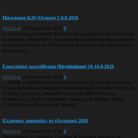
Παγκόσμιο Κ20 (Oregon) 5-9.8.2026
StivoZ.gr
-
9 Αυγούστου 2026
0
-> Αποτελέσματα (World Athletics) Ακολουθούν τα αποτελέσματα
σε τελικούς -βάσει θέσης- και ημιτελικούς, προκριματικούς (πρώτα
όσοι προκρίθηκαν) για Ε/Ν Ελλάδος & Κύπρου {με ημερομηνίες
διεξαγωγής}...
Ευρωπαϊκό πρωτάθλημα (Birmingham) 10-16.8.2026
StivoZ.gr
-
8 Αυγούστου 2026
0
-> Online - συνολικά αποτελέσματα (EAA) ΤΕΛΙΚΟΙ Απευθείας
τελικοί & Σύνθετα Αναστασία Ντραγκομίροβα, Έπταθλο {14-15.8}
Γιώργος Σταμούλης, Μαραθώνιος {16.8} Ματίνα Νούλα,
Μαραθώνιος {16.8} Αλέξανδρος Παπαμιχαήλ Μαραθ. Βάδην
{15.8} Γιώργος Κελεπούρης Μαραθ....
Ελληνικές παρουσίες σε εξωτερικό 2026
StivoZ.gr
-
5 Αυγούστου 2026
0
Ακολουθούν οι επιδόσεις Ελλήνων & Κυπρίων αθλητών σε