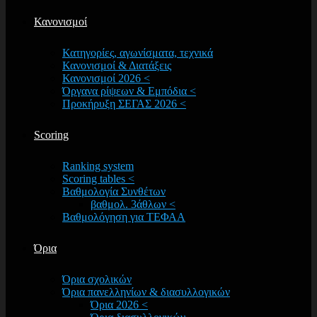
Κανονισμοί
Κατηγορίες, αγωνίσματα, τεχνικά
Κανονισμοί & Διατάξεις
Κανονισμοί 2026 <
Όργανα ρίψεων & Εμπόδια <
Προκήρυξη ΣΕΓΑΣ 2026 <
Scoring
Ranking system
Scoring tables <
Βαθμολογία Συνθέτων
βαθμολ. 3άθλων <
Βαθμολόγηση για ΤΕΦΑΑ
Όρια
Όρια σχολικών
Όρια πανελληνίων & διασυλλογικών
Όρια 2026 <