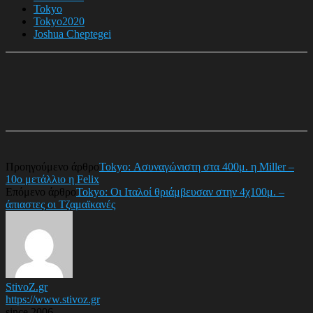
Tokyo
Tokyo2020
Joshua Cheptegei
Προηγούμενο άρθρο
Tokyo: Ασυναγώνιστη στα 400μ. η Miller –
10ο μετάλλιο η Felix
Επόμενο άρθρο
Tokyo: Οι Ιταλοί θριάμβευσαν στην 4χ100μ. –
άπιαστες οι Τζαμαϊκανές
StivoZ.gr
https://www.stivoz.gr
since 2006