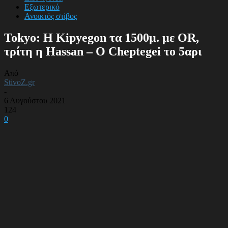
Εξωτερικό
Ανοικτός στίβος
Tokyo: Η Kipyegon τα 1500μ. με OR,
τρίτη η Hassan – Ο Cheptegei το 5αρι
Από
StivoZ.gr
-
6 Αυγούστου 2021
124
0