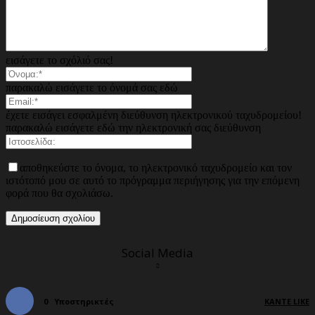
εισάγετε το σχόλιό σας!
παρακαλώ εισάγετε το όνομά σας εδώ
έχετε εισάγει εσφαλμένη διεύθυνση ηλεκτρονικού ταχυδρομείου!
παρακαλώ εισάγετε εδώ την ηλεκτρονική σας διεύθυνση
αποθηκεύστε το όνομα, το ηλεκτρονικό ταχυδρομείο και τον
ιστότοπό μου σε αυτό το πρόγραμμα περιήγησης για την επόμενη
φορά που θα σχολιάσω.
Social Media
0
Υποστηρικτές
ΚΆΝΤΕ LIKE