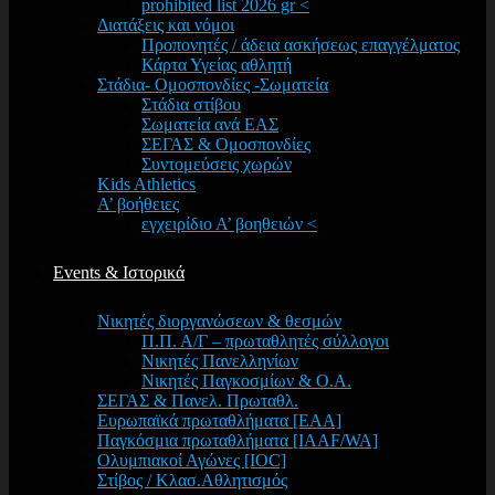
prohibited list 2026 gr <
Διατάξεις και νόμοι
Προπονητές / άδεια ασκήσεως επαγγέλματος
Κάρτα Υγείας αθλητή
Στάδια- Ομοσπονδίες -Σωματεία
Στάδια στίβου
Σωματεία ανά ΕΑΣ
ΣΕΓΑΣ & Ομοσπονδίες
Συντομεύσεις χωρών
Kids Athletics
Α’ βοήθειες
εγχειρίδιο Α’ βοηθειών <
Events & Ιστορικά
Νικητές διοργανώσεων & θεσμών
Π.Π. Α/Γ – πρωταθλητές σύλλογοι
Νικητές Πανελληνίων
Νικητές Παγκοσμίων & Ο.Α.
ΣΕΓΑΣ & Πανελ. Πρωταθλ.
Ευρωπαϊκά πρωταθλήματα [EAA]
Παγκόσμια πρωταθλήματα [IAAF/WA]
Ολυμπιακοί Αγώνες [IOC]
Στίβος / Κλασ.Αθλητισμός