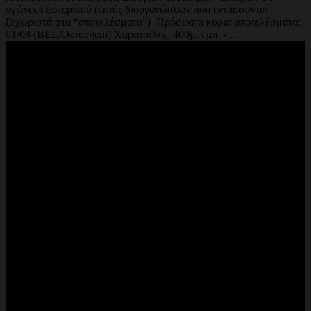
αγώνες εξωτερικού (εκτός διοργανώσεων που εντάσσονται
ξεχωριστά στα “αποτελέσματα”) Πρόσφατα κύρια αποτελέσματα:
01/08 (BEL/Oordegem) Χαρατσίδης, 400μ. εμπ. -...