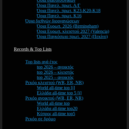
Όρια διασυλλογικών
Όρια Πανελ. πρωτ. Α/Γ
Όρια Πανελ. πρωτ. Κ23-Κ20-Κ18
Όρια Πανελ. πρωτ. Κ16
Όρια διεθνών διοργανώσεων
Όρια Ευρωπ. 2026 (Birmingham)
Όρια Ευρωπ. κλειστού 2027 (Valencia)
Όρια Παγκόσμιο πρωτ. 2027 (Πεκίνο)
Records & Top Lists
Top lists ανά έτος
top 2026 – ανοικτός
top 2026 – κλειστός
top 2025 – ανοικτός
Ρεκόρ κλειστού (WR, ER, NR)
World all-time top [i]
Ελλάδα all-time top 5 [i]
Ρεκόρ ανοικτού (WR, ER, NR)
World all-time top
Ελλάδα all-time top20
Κύπρος all-time top5
Ρεκόρ σε δρόμο