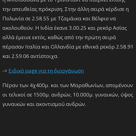
την απευθείας πρόκριση. Στην άλλη σειρά κέρδισε η
Πολωνία σε 2.58.55 με Τζαμάικα και Βέλφιο να
ακολουθούν. Η Ινδία έκανε 3.00.25 και ρεκόρ Ασίας
αλλά έμεινε εκτός, καθώς από την πρώτη σειρά
πέρασαν Ιταλία και Ολλανδία με εθνικά ρεκόρ 2.58.91
και 2.59.06 αντίστοιχα.
->
Ειδικό page για τη διοργάνωση
Πέραν των 4χ400μ. και των Μαραθωνίων, απομένουν
οι τελικοί σε 1500μ. ανδρών, 10.000μ. γυναικών, ύψος
γυναικών και ακοντισμού ανδρών.