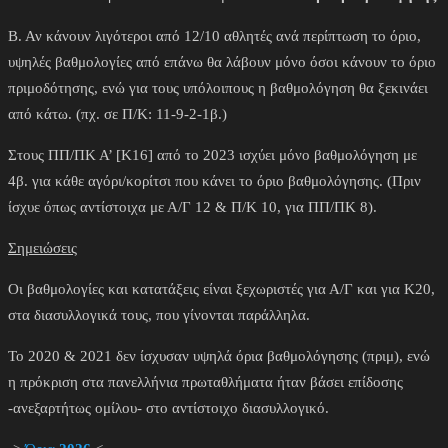
Β. Αν κάνουν λιγότεροι από 12/10 αθλητές ανά περίπτωση το όριο,
υψηλές βαθμολογίες από επάνω θα λάβουν μόνο όσοι κάνουν το όριο
πριμοδότησης, ενώ για τους υπόλοιπους η βαθμολόγηση θα ξεκινάει
από κάτω. (πχ. σε Π/Κ: 11-9-2-1β.)
Στους ΠΠ/ΠΚ Α’ [Κ16] από το 2023 ισχύει μόνο βαθμολόγηση με
4β. για κάθε αγόρι/κορίτσι που κάνει το όριο βαθμολόγησης. (Πριν
ίσχυε όπως αντίστοιχα με Α/Γ 12 & Π/Κ 10, για ΠΠ/ΠΚ 8).
Σημειώσεις
Οι βαθμολογίες και κατατάξεις είναι ξεχωριστές για Α/Γ και για Κ20,
στα διασυλλογικά τους, που γίνονται παράλληλα.
Το 2020 & 2021 δεν ίσχυσαν υψηλά όρια βαθμολόγησης (πριμ), ενώ
η πρόκριση στα πανελλήνια πρωταθλήματα ήταν βάσει επίδοσης
-ανεξαρτήτως ομίλου- στο αντίστοιχο διασυλλογικό.