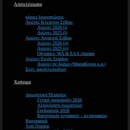
Αποτελέσματα
κύριες διοργανώσεις
Αγώνες Κλειστού Στίβου
Αγώνες 2026 (i)
Αγώνες 2025 (i)
Αγώνες Ανοικτού Στίβου
Αγώνες 2026 (o)
Αγώνες 2025 (o)
Olympics, WA & EAA champs
Αγώνες Εκτός Σταδίου
Αγώνες σε δρόμο (Μαραθώνιοι κ.α.)
Συντ. αποτελεσμάτων
Χρήσιμα
Αγωνιστική Περίοδος
Γενική προκήρυξη 2026
Αξιολόγηση σωματείων
Σχεδιασμός 2026
Κανονισμός εγγραφών – μεταγραφών
Βιογραφικά
Anti-Doping