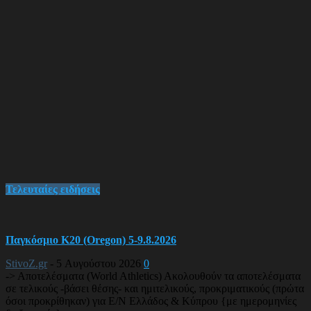
Τελευταίες ειδήσεις
Παγκόσμιο Κ20 (Oregon) 5-9.8.2026
StivoZ.gr
-
5 Αυγούστου 2026
0
-> Αποτελέσματα (World Athletics) Ακολουθούν τα αποτελέσματα
σε τελικούς -βάσει θέσης- και ημιτελικούς, προκριματικούς (πρώτα
όσοι προκρίθηκαν) για Ε/Ν Ελλάδος & Κύπρου {με ημερομηνίες