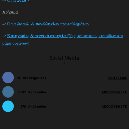
->
Όρια
2026
<
Χρήσιμα
->
Όρια διασυλ. &
πανελληνίων
πρωταθλημάτων
->
Κατηγορίες & τεχνικά στοιχεία
(Ύψη-αποστάσεις εμποδίων και
βάρη οργάνων)
Social Media
0
Υποστηρικτές
ΚΆΝΤΕ LIKE
3,982
Ακόλουθοι
ΑΚΟΛΟΥΘΉΣΤΕ
1,279
Ακόλουθοι
ΑΚΟΛΟΥΘΉΣΤΕ