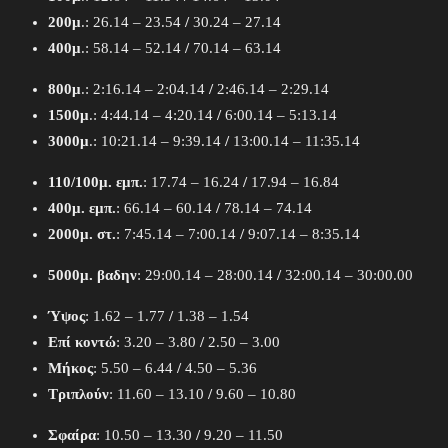
200μ
.: 26.14 – 23.54
/
30.24 – 27.14
400μ
.: 58.14 – 52.14
/
70.14 – 63.14
800μ
.: 2:16.14 – 2:04.14
/
2:46.14 – 2:29.14
1500μ
.: 4:44.14 – 4:20.14
/
6:00.14 – 5:13.14
3000μ
.: 10:21.14 – 9:39.14
/
13:00.14 – 11:35.14
110/100μ. εμπ.
: 17.74 – 16.24
/
17.94 – 16.84
400μ. εμπ.
: 66.14 – 60.14
/
78.14 – 74.14
2000μ. στ.
: 7:45.14 – 7:00.14
/
9:07.14 – 8:35.14
5000μ. βαδην
: 29:00.14 – 28:00.14
/
32:00.14 – 30:00.00
Ύψος
: 1.62 – 1.77
/
1.38 – 1.54
Επί κοντώ
: 3.20 – 3.80
/
2.50 – 3.00
Μήκος
: 5.50 – 6.44
/
4.50 – 5.36
Τριπλούν
: 11.60 – 13.10
/
9.60 – 10.80
Σφαίρα
: 10.50 – 13.30
/
9.20 – 11.50