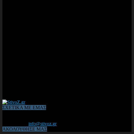
ΣΧΕΤΙΚΑ ΜΕ ΕΜΑΣ
Από το 2006, η 1η διαδικτυακή κοινότητα αθλητών & φιλάθλων
του Κλασικού Αθλητισμού! ΟΛΟΣ Ο ΣΤΙΒΟΣ ΕΙΝΑΙ ΕΔΩ
Επικοινωνία:
info@stivoz.gr
ΑΚΟΛΟΥΘΗΣΕ ΜΑΣ