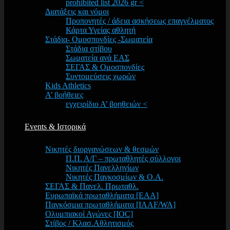
prohibited list 2026 gr <
Διατάξεις και νόμοι
Προπονητές / άδεια ασκήσεως επαγγέλματος
Κάρτα Υγείας αθλητή
Στάδια- Ομοσπονδίες -Σωματεία
Στάδια στίβου
Σωματεία ανά ΕΑΣ
ΣΕΓΑΣ & Ομοσπονδίες
Συντομεύσεις χωρών
Kids Athletics
Α’ βοήθειες
εγχειρίδιο Α’ βοηθειών <
Events & Ιστορικά
Νικητές διοργανώσεων & θεσμών
Π.Π. Α/Γ – πρωταθλητές σύλλογοι
Νικητές Πανελληνίων
Νικητές Παγκοσμίων & Ο.Α.
ΣΕΓΑΣ & Πανελ. Πρωταθλ.
Ευρωπαϊκά πρωταθλήματα [EAA]
Παγκόσμια πρωταθλήματα [IAAF/WA]
Ολυμπιακοί Αγώνες [IOC]
Στίβος / Κλασ.Αθλητισμός