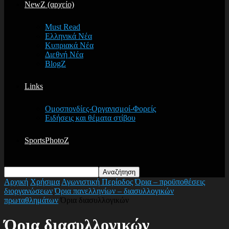
NewZ (αρχείο)
Must Read
Ελληνικά Νέα
Κυπριακά Νέα
Διεθνή Νέα
BlogZ
Links
Ομοσπονδίες-Οργανισμοί-Φορείς
Ειδήσεις και θέματα στίβου
SportsPhotoZ
Αρχική
Χρήσιμα
Αγωνιστική Περίοδος
Όρια – προϋποθέσεις
διοργανώσεων
Όρια πανελληνίων – διασυλλογικών
πρωταθλημάτων
Όρια διασυλλογικών
Όρια διασυλλογικών