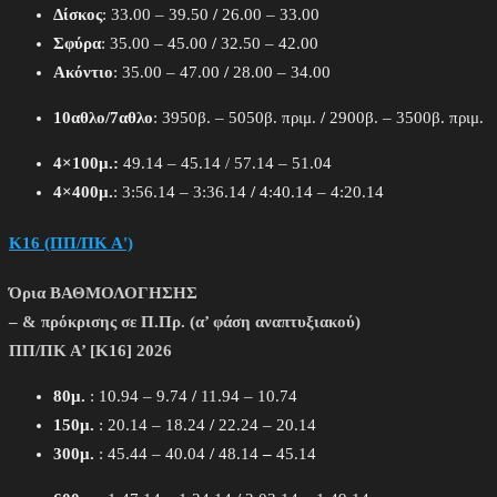
Δίσκος
: 33.00 – 39.50
/
26.00 – 33.00
Σφύρα
: 35.00 – 45.00
/
32.50 – 42.00
Ακόντιο
: 35.00 – 47.00
/
28.00 – 34.00
10αθλο/7αθλο
: 3950β. – 5050β. πριμ.
/
2900β. – 3500β. πριμ.
4×100μ.:
49.14 – 45.14 / 57.14 – 51.04
4×400μ.
: 3:56.14 – 3:36.14
/
4:40.14 – 4:20.14
Κ16 (ΠΠ/ΠΚ Α')
Όρια ΒΑΘΜΟΛΟΓΗΣΗΣ
– & πρόκρισης σε Π.Πρ. (α’ φάση αναπτυξιακού)
ΠΠ/ΠΚ Α’ [Κ16] 2026
80μ.
: 10.94 – 9.74
/
11.94 – 10.74
150μ.
: 20.14 – 18.24
/
22.24 – 20.14
300μ.
: 45.44 – 40.04
/
48.14
–
45.14