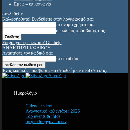
Εμείς – επικοινωνία
συνδεθείτε
Καλωσήρθατε! Συνδεθείτε στον λογαριασμό σας
το όνομα χρήστη σας
ο κωδικός πρόσβασης σας
Forgot your password? Get help
ΑΝΑΚΤΗΣΗ ΚΩΔΙΚΟΥ
Ανακτήστε τον κωδικό σας
το email σας
Ένας κωδικός πρόσβασης θα σταλθεί με e-mail σε εσάς.
StivoZ.gr
Ημερολόγιο
Calendar view
Αγωνιστικό καλεντάρι : 2026
Top events & infos
αρχείο διοργανώσεων