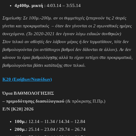
4χ400μ. μικτή
: 4:03.14 – 3:55.14
Σημείωση: Σε 100μ.-200μ. αν οι συμμετοχές ξεπερνούν τις 2 σειρές
γίνεται και προκριματικός – όταν δεν γίνονται οι 2 αγωνιστικές ημέρες
συνεχόμενα. (Το 2020-2021 δεν έγιναν λόγω ειδικών συνθηκών)
Στον τελικό αν αθλητές δεν λάβουν μέρος ή δεν τερματίσουν, τότε δεν
βαθμολογούνται (οι αντίστοιχοι βαθμοί δεν δίδονται σε άλλον). Αν δεν
κάνουν το όριο βαθμολόγησης αλλά το είχαν πετύχει στα προκριματικά,
βαθμολογούνται βάσει κατάταξης στον τελικό.
Κ20 (Εφήβων/Νεανίδων)
Όρια ΒΑΘΜΟΛΟΓΗΣΗΣ
– πριμοδότησης διασυλλογικού
(& πρόκρισης Π.Πρ.)
E/N [Κ20] 2026
100μ.:
12.14 – 11.34
/
14.34 – 12.84
200μ.:
25.14 – 23.04
/
29.74 – 26.74