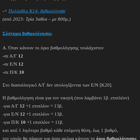
->
Πολύαθλα Κ14- βαθμολόγηση
(από 2023: Τρία 3αθλα – με 800μ.)
Σύστημα βαθμολόγησης
Α. Όταν κάνουν το όριο βαθμολόγησης τουλάχιστον
-σε Α/Γ
12
-σε Ε/Ν
12
-σε Π/Κ
10
Στο διασυλλογικό Α/Γ δεν υπολογίζονται των Ε/Ν [Κ20].
Η βαθμολόγηση είναι για τον νικητή (που λαμβάνει 1β. επιπλέον)
-για Α/Γ
12
+1 επιπλέον = 13β.
-για Ε/Ν
12
+1 επιπλέον = 13β.
-για Π/Κ
10
+1 επιπλέον = 11β.
και από 1 λιγότερο βαθμό κάθε επόμενη θέση, έως 1 βαθμό,
τον οποίο θα πάρουν και όσοι ακόμα κάνουν το
όριο βαθμολόγησης
.