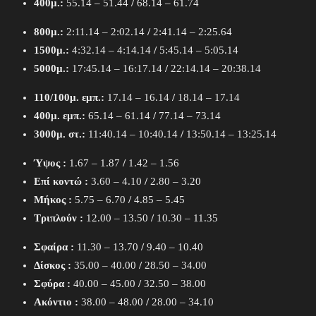
400μ.:
55.14 – 51.44
/
68.14 – 61.74
800μ.:
2:11.14 – 2:02.14
/
2:41.14 – 2:25.64
1500μ.:
4:32.14 – 4:14.14
/
5:45.14 – 5:05.14
5000μ.:
17:45.14 – 16:17.14
/
22:14.14 – 20:38.14
110/100μ. εμπ.:
17.14 – 16.14
/
18.14 – 17.14
400μ. εμπ.:
65.14 – 61.14
/
77.14 – 73.14
3000μ. στ.:
11:40.14 – 10:40.14
/
13:50.14 – 13:25.14
Ύψος :
1.67 – 1.87
/
1.42 – 1.56
Επί κοντώ :
3.60 – 4.10
/
2.80 – 3.20
Μήκος :
5.75 – 6.70
/
4.85 – 5.45
Τριπλούν :
12.00 – 13.50
/
10.30 – 11.35
Σφαίρα :
11.30 – 13.70
/
9.40 – 10.40
Δίσκος :
35.00 – 40.00
/
28.50 – 34.00
Σφύρα :
40.00 – 45.00
/
32.50 – 38.00
Ακόντιο :
38.00 – 48.00
/
28.00 – 34.10