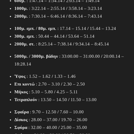
600μ.
: 1:47.14 – 1:34.14
/
2:03.14 – 1:49.14
1000μ.
: 3:22.14 – 2:55.14
/
3:58.14 – 3:23.14
2000μ.
: 7:30.14 – 6:46.14
/
8:36.14 – 7:43.14
100μ. εμπ. / 80μ. εμπ.
: 17.14 – 15.14
/
15.44 – 13.24
300μ. εμπ.
: 50.44 – 44.14
/
53.64 – 51.14
2000μ. στ.
: 8:25.14 – 7:38.14
/
9:34.14 – 8:45.14
5000μ. / 3000μ. βάδην
: 33:00.00 – 31:00.00
/
20:00.14 –
18:28.14
Ύψος
: 1.52 – 1.62
/
1.33 – 1.46
Επι κοντώ
: 2.70 – 3.10
/
2.30 – 2.50
Μήκος
: 5.10 – 5.80
/
4.25 – 5.11
Τετραπλούν
: 13.50 – 14.50
/
11.50 – 13.00
Σφαίρα
: 9.70 – 12.50
/
7.60 – 10.00
Δίσκος
: 28.00 – 37.00
/
19.70 – 26.00
Σφύρα
: 32.00 – 40.00
/
25.00 – 35.00