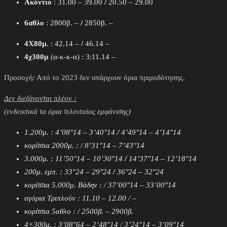
Ακόντιο
: 31.00 – 39.00
/
20.50 – 29.00
6αθλο
: 2800β. –
/
2850β. –
4Χ80μ.
: 42.14 –
/
46.14 –
4χ300μ
(α-κ-κ-α) : 3:11.14 –
Προσοχή: Από το 2023 δεν υπάρχουν όρια πριμοδότησης.
Δεν διεξάγονται πλέον :
(ενδεικτικά τα όρια τελευταίας εμφάνισης)
1.200μ. : 4’08″14 – 3’40″14
/
4’49″14 – 4’14″14
κορίτσια 2000μ. : / 8’31″14 – 7’43″14
3.000μ. : 11’50″14 – 10’30″14
/
14’37″14 – 12’18″14
200μ. εμπ. : 33″24 – 29″24
/
36″24 – 32″24
κορίτσια 5.000μ. Βάδην : / 37’00″14 – 33’00″14
αγόρια Τριπλούν : 11.10 – 12.00 / –
κορίτσια 5αθλο : / 2500β. – 2900β.
4×300μ. : 3’08″64 – 2’48″14 / 3’24″14 – 3’09″14