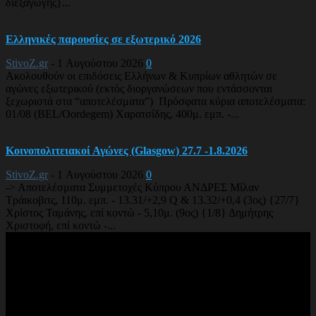
διεξαγωγής}...
Ελληνικές παρουσίες σε εξωτερικό 2026
StivoZ.gr
-
1 Αυγούστου 2026
0
Ακολουθούν οι επιδόσεις Ελλήνων & Κυπρίων αθλητών σε
αγώνες εξωτερικού (εκτός διοργανώσεων που εντάσσονται
ξεχωριστά στα “αποτελέσματα”) Πρόσφατα κύρια αποτελέσματα:
01/08 (BEL/Oordegem) Χαρατσίδης, 400μ. εμπ. -...
Κοινοπολιτειακοί Αγώνες (Glasgow) 27.7 -1.8.2026
StivoZ.gr
-
1 Αυγούστου 2026
0
-> Αποτελέσματα Συμμετοχές Κύπρου ΑΝΔΡΕΣ Μίλαν
Τράικοβιτς, 110μ. εμπ. - 13.31/+2,9 Q & 13.32/+0,4 (3ος) {27/7}
Χρίστος Ταμάνης, επί κοντώ - 5,10μ. (9ος) {1/8} Δημήτρης
Χριστοφή, επί κοντώ -...