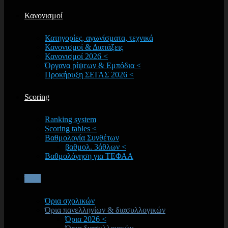
Κανονισμοί
Κατηγορίες, αγωνίσματα, τεχνικά
Κανονισμοί & Διατάξεις
Κανονισμοί 2026 <
Όργανα ρίψεων & Εμπόδια <
Προκήρυξη ΣΕΓΑΣ 2026 <
Scoring
Ranking system
Scoring tables <
Βαθμολογία Συνθέτων
βαθμολ. 3άθλων <
Βαθμολόγηση για ΤΕΦΑΑ
Όρια
Όρια σχολικών
Όρια πανελληνίων & διασυλλογικών
Όρια 2026 <