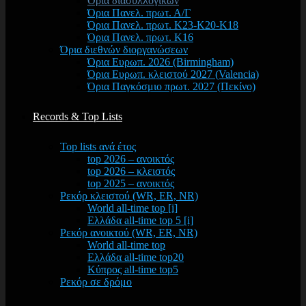
Όρια διασυλλογικών
Όρια Πανελ. πρωτ. Α/Γ
Όρια Πανελ. πρωτ. Κ23-Κ20-Κ18
Όρια Πανελ. πρωτ. Κ16
Όρια διεθνών διοργανώσεων
Όρια Ευρωπ. 2026 (Birmingham)
Όρια Ευρωπ. κλειστού 2027 (Valencia)
Όρια Παγκόσμιο πρωτ. 2027 (Πεκίνο)
Records & Top Lists
Top lists ανά έτος
top 2026 – ανοικτός
top 2026 – κλειστός
top 2025 – ανοικτός
Ρεκόρ κλειστού (WR, ER, NR)
World all-time top [i]
Ελλάδα all-time top 5 [i]
Ρεκόρ ανοικτού (WR, ER, NR)
World all-time top
Ελλάδα all-time top20
Κύπρος all-time top5
Ρεκόρ σε δρόμο