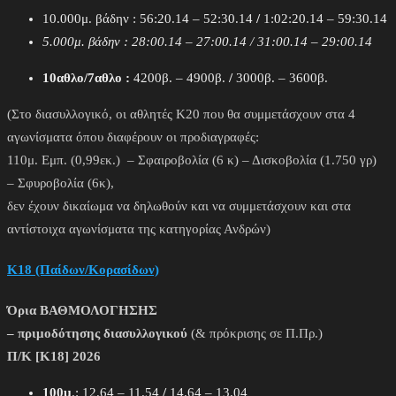
10.000μ. βάδην : 56:20.14 – 52:30.14
/
1:02:20.14 – 59:30.14
5.000μ. βάδην : 28:00.14 – 27:00.14 / 31:00.14 – 29:00.14
10αθλο/7αθλο :
4200β. – 4900β.
/
3000β. – 3600β.
(Στο διασυλλογικό, οι αθλητές Κ20 που θα συμμετάσχουν στα 4
αγωνίσματα όπου διαφέρουν οι προδιαγραφές:
110μ. Εμπ. (0,99εκ.) – Σφαιροβολία (6 κ) – Δισκοβολία (1.750 γρ)
– Σφυροβολία (6κ),
δεν έχουν δικαίωμα να δηλωθούν και να συμμετάσχουν και στα
αντίστοιχα αγωνίσματα της κατηγορίας Ανδρών)
Κ18 (Παίδων/Κορασίδων)
Όρια ΒΑΘΜΟΛΟΓΗΣΗΣ
– πριμοδότησης διασυλλογικού
(& πρόκρισης σε Π.Πρ.)
Π/Κ [Κ18] 2026
100μ
.: 12.64 – 11.54
/
14.64 – 13.04