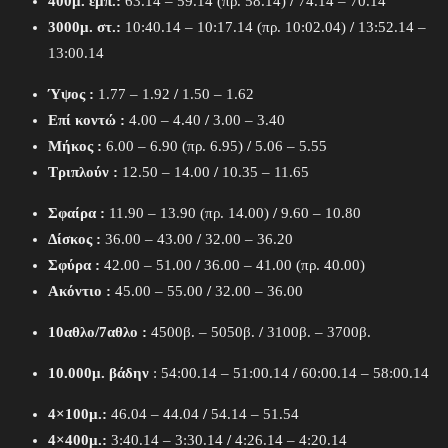
400μ. εμπ.:
63.14 – 59.14 (πρ. 58.14)
/
74.14 – 70.14
3000μ. στ.:
10:40.14 – 10:17.14 (πρ. 10:02.04)
/
13:52.14 –
13:00.14
Ύψος :
1.77 – 1.92
/
1.50 – 1.62
Επί κοντώ :
4.00 – 4.40
/
3.00 – 3.40
Μήκος :
6.00 – 6.90 (πρ. 6.95)
/
5.06 – 5.55
Τριπλούν :
12.50 – 14.00
/
10.35 – 11.65
Σφαίρα :
11.90 – 13.90 (πρ. 14.00)
/
9.60 – 10.80
Δίσκος :
36.00 – 43.00
/
32.00 – 36.20
Σφύρα :
42.00 – 51.00
/
36.00 – 41.00 (πρ. 40.00)
Ακόντιο :
45.00 – 55.00
/
32.00 – 36.00
10αθλο/7αθλο :
4500β. – 5050β.
/
3100β. – 3700β.
10.000μ. βάδην
: 54:00.14 – 51:00.14
/
60:00.14 – 58:00.14
4×100μ.:
46.04 – 44.04
/
54.14 – 51.54
4×400μ.:
3:40.14 – 3:30.14
/
4:26.14 – 4:20.14