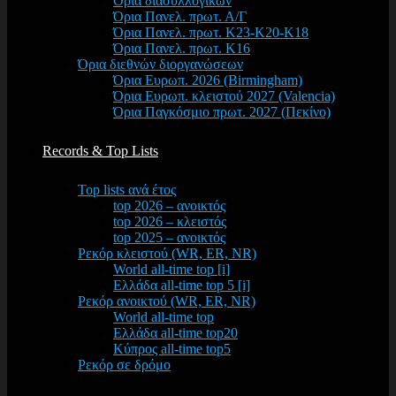
Όρια διασυλλογικών
Όρια Πανελ. πρωτ. Α/Γ
Όρια Πανελ. πρωτ. Κ23-Κ20-Κ18
Όρια Πανελ. πρωτ. Κ16
Όρια διεθνών διοργανώσεων
Όρια Ευρωπ. 2026 (Birmingham)
Όρια Ευρωπ. κλειστού 2027 (Valencia)
Όρια Παγκόσμιο πρωτ. 2027 (Πεκίνο)
Records & Top Lists
Top lists ανά έτος
top 2026 – ανοικτός
top 2026 – κλειστός
top 2025 – ανοικτός
Ρεκόρ κλειστού (WR, ER, NR)
World all-time top [i]
Ελλάδα all-time top 5 [i]
Ρεκόρ ανοικτού (WR, ER, NR)
World all-time top
Ελλάδα all-time top20
Κύπρος all-time top5
Ρεκόρ σε δρόμο