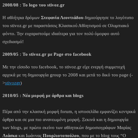
2008/08 : Το logo του stivoz.gr
H αθλήτρια δρόμων
Στεφανία Λεοντιάδου
δημιούργησε το λογότυπο
του stivoz.gr με παραστάσεις Κλασικού Αθλητισμού σε Ολυμπιακό
φόντο. Την ευχαριστούμε ιδιαίτερα για τον πολύ όμορφο αυτό
σχεδιασμό!
2009/05 : Το stivoz.gr με Page στο facebook
Με την είσοδο του facebook, το stivoz.gr είχε ενεργή συμμετοχή
αρχικά με τη δημιουργία group το 2008 και μετά το δικό του page (-
>
stivozgr
)
2010/05 : Νέα μορφή με άρθρα και blogs
Πέρα από την κλασική μορφή forum, η ιστοσελίδα εμφανίζει κεντρικά
άρθρα και σε μια πιο ανανεωμένη μορφή. Ξεκινά και η δημιουργία
των blogs, με πρώτο εκείνο των αθλητικών δημοσιογράφων Μαρίας
Λιάσκα
και Ιωάννας
Πουρλιοτοπούλου
, που με το blog τους “Ο