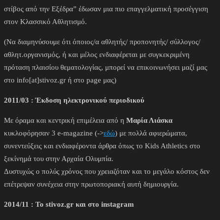
στίβος από την Εξέδρα” έδωσαν μια πιο επαγγελματική προσέγγιση
στον Κλασσικό Αθλητισμό.
(Να διαμηνύσουμε ότι όποιος/α αθλητής/ προπονητής/ σύλλογος/
αθλητ.οργανισμός, ή και μέλος ενδιαφέρεται με συγκεκριμένη
πρόταση πλαισίου θεματολογίας, μπορεί να επικοινωνήσει μαζί μας
στο info[at]stivoz.gr ή στο page μας)
2011/03 : Έκδοση ηλεκτρονικού περιοδικού
Με όραμα και κεντρική επιμέλεια από η
Μαρία Λιάσκα
κυκλοφόρησαν 3 e-magazine (->
εδώ
) με πολλά αφιερώματα,
συνεντεύξεις και ενδιαφέροντα άρθρα όπως το Kids Athletics στο
ξεκίνημά του στην Αρχαία Ολυμπία.
Δυστυχώς ο πολύς χρόνος που χρειαζόταν και το μεγάλο κόστος δεν
επέτρεψαν συνέχεια στην πρωτοποριακή αυτή δημιουργία.
2014/11 : Το stivoz.gr και στο instagram