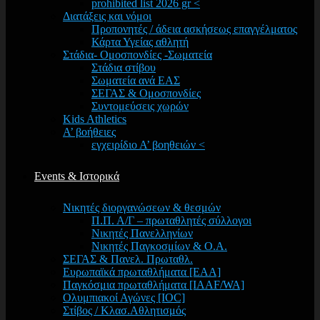
prohibited list 2026 gr <
Διατάξεις και νόμοι
Προπονητές / άδεια ασκήσεως επαγγέλματος
Κάρτα Υγείας αθλητή
Στάδια- Ομοσπονδίες -Σωματεία
Στάδια στίβου
Σωματεία ανά ΕΑΣ
ΣΕΓΑΣ & Ομοσπονδίες
Συντομεύσεις χωρών
Kids Athletics
Α’ βοήθειες
εγχειρίδιο Α’ βοηθειών <
Events & Ιστορικά
Νικητές διοργανώσεων & θεσμών
Π.Π. Α/Γ – πρωταθλητές σύλλογοι
Νικητές Πανελληνίων
Νικητές Παγκοσμίων & Ο.Α.
ΣΕΓΑΣ & Πανελ. Πρωταθλ.
Ευρωπαϊκά πρωταθλήματα [EAA]
Παγκόσμια πρωταθλήματα [IAAF/WA]
Ολυμπιακοί Αγώνες [IOC]
Στίβος / Κλασ.Αθλητισμός