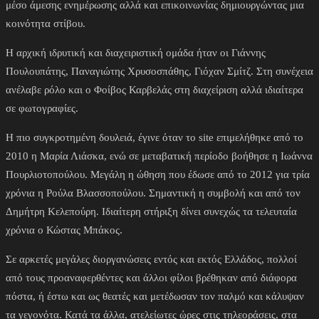
μέσο άμεσης ενημέρωσης αλλά και επικοινωνίας δημιουργώντας μια
κοινότητα στίβου.
Η αρχική ιδρυτική και διαχειριστική ομάδα ήταν οι Γιάννης
Πουλουπάτης, Παναγιώτης Χρυσοσπάθης, Γιόχαν Σμίτζ. Στη συνέχεια
ανέλαβε ρόλο και ο Φοίβος Καρβελάς στη διαχείριση αλλά ιδιαίτερα
σε φωτογραφίες.
Η πιο συγκροτημένη δουλειά, έγινε όταν το site επιμελήθηκε από το
2010 η Μαρία Λιάσκα, ενώ σε μεταβατική περίοδο βοήθησε η Ιωάννα
Πουρλιοτοπούλου. Μεγάλη η ώθηση που έδωσε από το 2012 για τρία
χρόνια η Ρούλα Βλασσοπούλου. Σημαντική η συμβολή και από τον
Δημήτρη Κελεπούρη. Ιδιαίτερη στήριξη δίνει συνεχώς τα τελευταία
χρόνια ο Κώστας Μπάκος.
Σε αρκετές μεγάλες διοργανώσεις εντός και εκτός Ελλάδος, πολλοί
από τους προαναφερθέντες και άλλοι φίλοι βρέθηκαν από διάφορα
πόστα, ή έστω και ως θεατές και μετέδωσαν τον παλμό και κάλυψαν
τα γεγονότα. Κατά τα άλλα, ατελείωτες ώρες στις τηλεοράσεις, στα