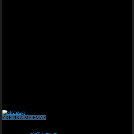
ΣΧΕΤΙΚΑ ΜΕ ΕΜΑΣ
Από το 2006, η 1η διαδικτυακή κοινότητα αθλητών & φιλάθλων
του Κλασικού Αθλητισμού! ΟΛΟΣ Ο ΣΤΙΒΟΣ ΕΙΝΑΙ ΕΔΩ
Επικοινωνία:
info@stivoz.gr