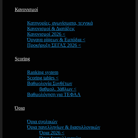
Κανονισμοί
Κατηγορίες, αγωνίσματα, τεχνικά
Κανονισμοί & Διατάξεις
Κανονισμοί 2026 <
Όργανα ρίψεων & Εμπόδια <
Προκήρυξη ΣΕΓΑΣ 2026 <
Scoring
Ranking system
Scoring tables <
Βαθμολογία Συνθέτων
βαθμολ. 3άθλων <
Βαθμολόγηση για ΤΕΦΑΑ
Όρια
Όρια σχολικών
Όρια πανελληνίων & διασυλλογικών
Όρια 2026 <