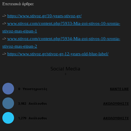
Επετειακά άρθρα:
->
https://www.stivoz.gr/10-years-stivoz-gr/
->
www.stivoz.com/content.php?5933-Mia-zoi-stivos-10-xronia-
stivoz-mas-eipan-1
->
www.stivoz.com/content.php?5934-Mia-zoi-stivos-10-xronia-
stivoz-mas-eipan-2
->
https://www.stivoz.gr/stivoz-gr-12-years-old-blue-label/
Social Media
0
Υποστηρικτές
ΚΆΝΤΕ LIKE
3,982
Ακόλουθοι
ΑΚΟΛΟΥΘΉΣΤΕ
1,279
Ακόλουθοι
ΑΚΟΛΟΥΘΉΣΤΕ