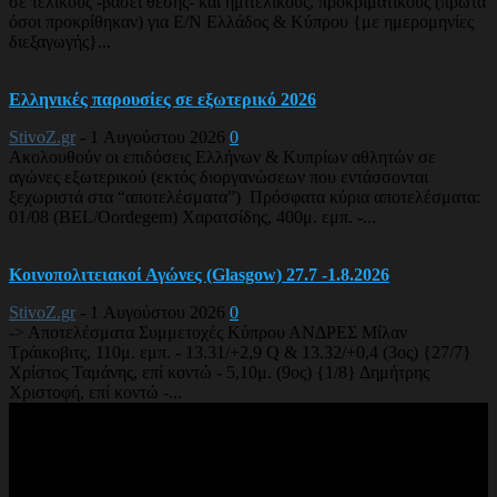
σε τελικούς -βάσει θέσης- και ημιτελικούς, προκριματικούς (πρώτα
όσοι προκρίθηκαν) για Ε/Ν Ελλάδος & Κύπρου {με ημερομηνίες
διεξαγωγής}...
Ελληνικές παρουσίες σε εξωτερικό 2026
StivoZ.gr
-
1 Αυγούστου 2026
0
Ακολουθούν οι επιδόσεις Ελλήνων & Κυπρίων αθλητών σε
αγώνες εξωτερικού (εκτός διοργανώσεων που εντάσσονται
ξεχωριστά στα “αποτελέσματα”) Πρόσφατα κύρια αποτελέσματα:
01/08 (BEL/Oordegem) Χαρατσίδης, 400μ. εμπ. -...
Κοινοπολιτειακοί Αγώνες (Glasgow) 27.7 -1.8.2026
StivoZ.gr
-
1 Αυγούστου 2026
0
-> Αποτελέσματα Συμμετοχές Κύπρου ΑΝΔΡΕΣ Μίλαν
Τράικοβιτς, 110μ. εμπ. - 13.31/+2,9 Q & 13.32/+0,4 (3ος) {27/7}
Χρίστος Ταμάνης, επί κοντώ - 5,10μ. (9ος) {1/8} Δημήτρης
Χριστοφή, επί κοντώ -...