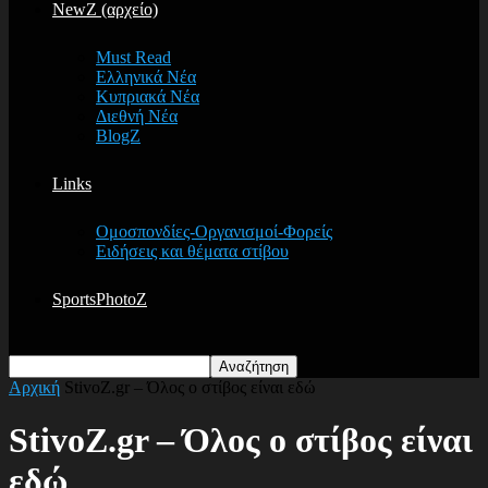
NewZ (αρχείο)
Must Read
Ελληνικά Νέα
Κυπριακά Νέα
Διεθνή Νέα
BlogZ
Links
Ομοσπονδίες-Οργανισμοί-Φορείς
Ειδήσεις και θέματα στίβου
SportsPhotoZ
Αρχική
StivoZ.gr – Όλος ο στίβος είναι εδώ
StivoZ.gr – Όλος ο στίβος είναι
εδώ