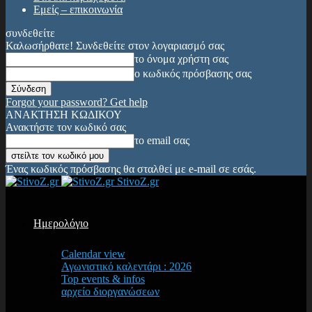
Εμείς – επικοινωνία
συνδεθείτε
Καλωσήρθατε! Συνδεθείτε στον λογαριασμό σας
το όνομα χρήστη σας
ο κωδικός πρόσβασης σας
Forgot your password? Get help
ΑΝΑΚΤΗΣΗ ΚΩΔΙΚΟΥ
Ανακτήστε τον κωδικό σας
το email σας
Ένας κωδικός πρόσβασης θα σταλθεί με e-mail σε εσάς.
StivoZ.gr
Ημερολόγιο
Calendar view
Αγωνιστικό καλεντάρι : 2026
Top events & infos
αρχείο διοργανώσεων