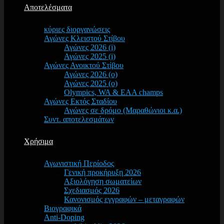
Αποτελέσματα
κύριες διοργανώσεις
Αγώνες Κλειστού Στίβου
Αγώνες 2026 (i)
Αγώνες 2025 (i)
Αγώνες Ανοικτού Στίβου
Αγώνες 2026 (o)
Αγώνες 2025 (o)
Olympics, WA & EAA champs
Αγώνες Εκτός Σταδίου
Αγώνες σε δρόμο (Μαραθώνιοι κ.α.)
Συντ. αποτελεσμάτων
Χρήσιμα
Αγωνιστική Περίοδος
Γενική προκήρυξη 2026
Αξιολόγηση σωματείων
Σχεδιασμός 2026
Κανονισμός εγγραφών – μεταγραφών
Βιογραφικά
Anti-Doping