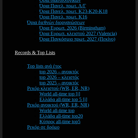
Όρια διασυλλογικών
Όρια Πανελ. πρωτ. Α/Γ
Όρια Πανελ. πρωτ. Κ23-Κ20-Κ18
Όρια Πανελ. πρωτ. Κ16
Όρια διεθνών διοργανώσεων
Όρια Ευρωπ. 2026 (Birmingham)
Όρια Ευρωπ. κλειστού 2027 (Valencia)
Όρια Παγκόσμιο πρωτ. 2027 (Πεκίνο)
Records & Top Lists
Top lists ανά έτος
top 2026 – ανοικτός
top 2026 – κλειστός
top 2025 – ανοικτός
Ρεκόρ κλειστού (WR, ER, NR)
World all-time top [i]
Ελλάδα all-time top 5 [i]
Ρεκόρ ανοικτού (WR, ER, NR)
World all-time top
Ελλάδα all-time top20
Κύπρος all-time top5
Ρεκόρ σε δρόμο