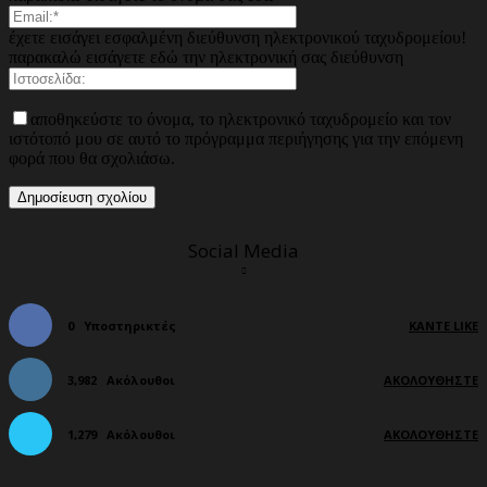
έχετε εισάγει εσφαλμένη διεύθυνση ηλεκτρονικού ταχυδρομείου!
παρακαλώ εισάγετε εδώ την ηλεκτρονική σας διεύθυνση
αποθηκεύστε το όνομα, το ηλεκτρονικό ταχυδρομείο και τον
ιστότοπό μου σε αυτό το πρόγραμμα περιήγησης για την επόμενη
φορά που θα σχολιάσω.
Social Media
0
Υποστηρικτές
ΚΆΝΤΕ LIKE
3,982
Ακόλουθοι
ΑΚΟΛΟΥΘΉΣΤΕ
1,279
Ακόλουθοι
ΑΚΟΛΟΥΘΉΣΤΕ