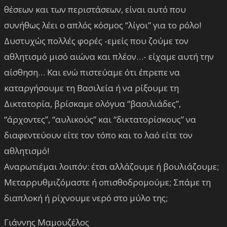
θέσεων και των περιστάσεων, είναι αυτό που
συνήθως λέει ο απλός κόσμος “λίγοι” για το ρόλο!
Δυστυχώς πολλές φορές -εμείς που ζούμε τον
αθλητισμό μισό αιώνα και πλέον…- είχαμε αυτή την
αίσθηση… Και ενώ πιστεύαμε ότι έπρεπε να
καταργήσουμε τη Βασιλεία ή να ρίξουμε τη
Δικτατορία, βρίσκαμε ολόγυα “βασιλιάδες”,
“άρχοντες”, “αυλικούς” και “δικτατορίσκους” να
διαφεντεύουν είτε τον τόπο και το λαό είτε τον
αθλητισμό!
Αναρωτιέμαι λοιπόν: έτσι αλλάζουμε ή βουλιάζουμε;
Μεταρρυθμιζόμαστε ή οπισθοδρομούμε; Σπάμε τη
διαπλοκή ή ρίχνουμε νερό στο μύλο της;
Γιάννης Μαμουζέλος