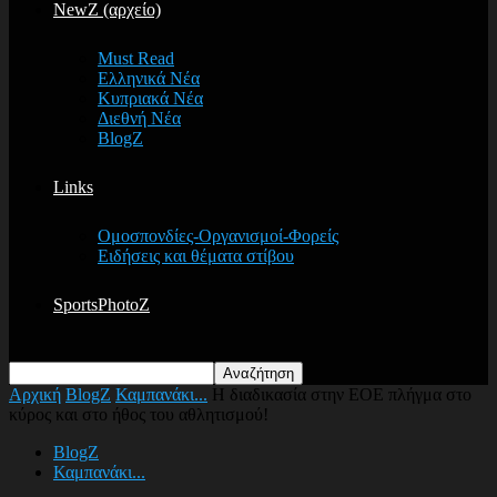
NewZ (αρχείο)
Must Read
Ελληνικά Νέα
Κυπριακά Νέα
Διεθνή Νέα
BlogZ
Links
Ομοσπονδίες-Οργανισμοί-Φορείς
Ειδήσεις και θέματα στίβου
SportsPhotoZ
Αρχική
BlogZ
Καμπανάκι...
Η διαδικασία στην ΕΟΕ πλήγμα στο
κύρος και στο ήθος του αθλητισμού!
BlogZ
Καμπανάκι...