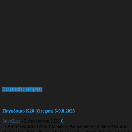
Τελευταίες ειδήσεις
Παγκόσμιο Κ20 (Oregon) 5-9.8.2026
StivoZ.gr
-
5 Αυγούστου 2026
0
-> Αποτελέσματα (World Athletics) Ακολουθούν τα αποτελέσματα
σε τελικούς -βάσει θέσης- και ημιτελικούς, προκριματικούς (πρώτα