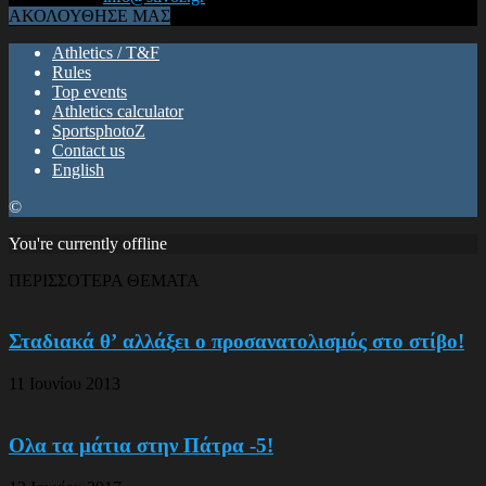
ΑΚΟΛΟΥΘΗΣΕ ΜΑΣ
Athletics / T&F
Rules
Top events
Athletics calculator
SportsphotoZ
Contact us
English
©
You're currently offline
ΠΕΡΙΣΣΟΤΕΡΑ ΘΕΜΑΤΑ
Σταδιακά θʼ αλλάξει ο προσανατολισμός στο στίβο!
11 Ιουνίου 2013
Ολα τα μάτια στην Πάτρα -5!