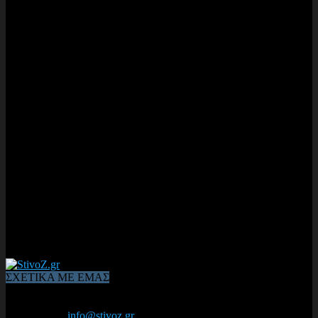
ΣΧΕΤΙΚΑ ΜΕ ΕΜΑΣ
Από το 2006, η 1η διαδικτυακή κοινότητα αθλητών & φιλάθλων
του Κλασικού Αθλητισμού! ΟΛΟΣ Ο ΣΤΙΒΟΣ ΕΙΝΑΙ ΕΔΩ
Επικοινωνία:
info@stivoz.gr