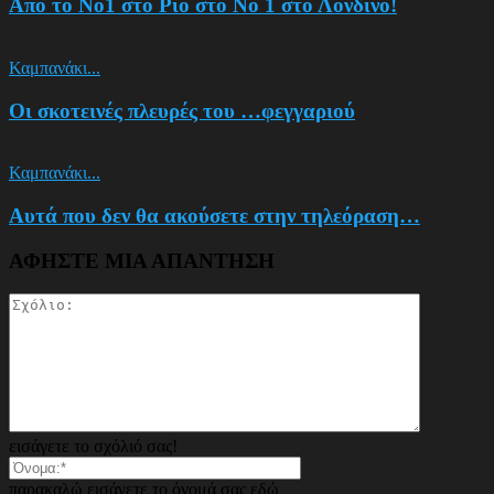
Από το Νο1 στο Ρίο στο Νο 1 στο Λονδίνο!
Καμπανάκι...
Οι σκοτεινές πλευρές του …φεγγαριού
Καμπανάκι...
Αυτά που δεν θα ακούσετε στην τηλεόραση…
ΑΦΗΣΤΕ ΜΙΑ ΑΠΑΝΤΗΣΗ
εισάγετε το σχόλιό σας!
παρακαλώ εισάγετε το όνομά σας εδώ