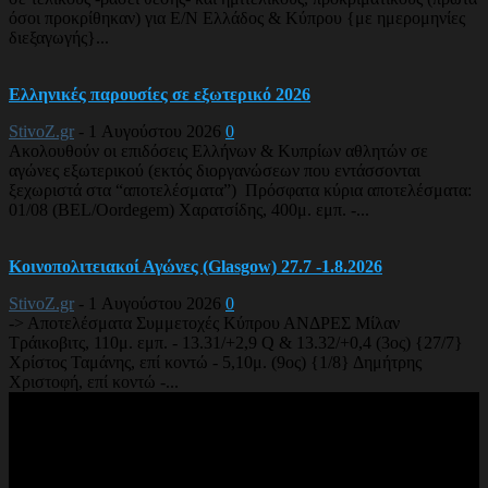
όσοι προκρίθηκαν) για Ε/Ν Ελλάδος & Κύπρου {με ημερομηνίες
διεξαγωγής}...
Ελληνικές παρουσίες σε εξωτερικό 2026
StivoZ.gr
-
1 Αυγούστου 2026
0
Ακολουθούν οι επιδόσεις Ελλήνων & Κυπρίων αθλητών σε
αγώνες εξωτερικού (εκτός διοργανώσεων που εντάσσονται
ξεχωριστά στα “αποτελέσματα”) Πρόσφατα κύρια αποτελέσματα:
01/08 (BEL/Oordegem) Χαρατσίδης, 400μ. εμπ. -...
Κοινοπολιτειακοί Αγώνες (Glasgow) 27.7 -1.8.2026
StivoZ.gr
-
1 Αυγούστου 2026
0
-> Αποτελέσματα Συμμετοχές Κύπρου ΑΝΔΡΕΣ Μίλαν
Τράικοβιτς, 110μ. εμπ. - 13.31/+2,9 Q & 13.32/+0,4 (3ος) {27/7}
Χρίστος Ταμάνης, επί κοντώ - 5,10μ. (9ος) {1/8} Δημήτρης
Χριστοφή, επί κοντώ -...