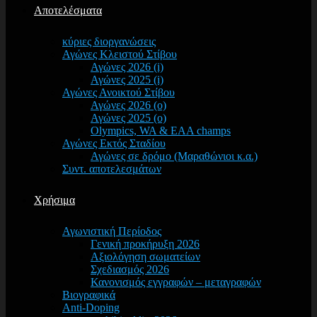
Αποτελέσματα
κύριες διοργανώσεις
Αγώνες Κλειστού Στίβου
Αγώνες 2026 (i)
Αγώνες 2025 (i)
Αγώνες Ανοικτού Στίβου
Αγώνες 2026 (o)
Αγώνες 2025 (o)
Olympics, WA & EAA champs
Αγώνες Εκτός Σταδίου
Αγώνες σε δρόμο (Μαραθώνιοι κ.α.)
Συντ. αποτελεσμάτων
Χρήσιμα
Αγωνιστική Περίοδος
Γενική προκήρυξη 2026
Αξιολόγηση σωματείων
Σχεδιασμός 2026
Κανονισμός εγγραφών – μεταγραφών
Βιογραφικά
Anti-Doping