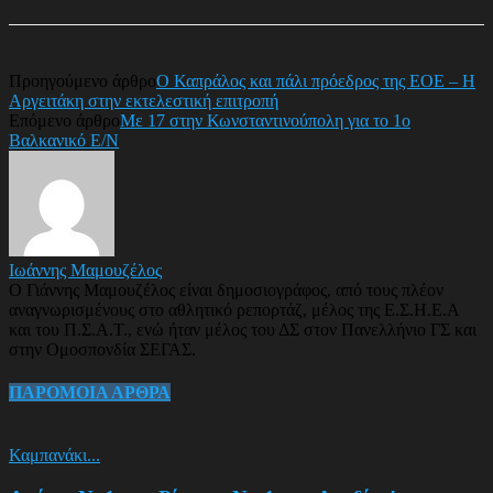
Προηγούμενο άρθρο
Ο Καπράλος και πάλι πρόεδρος της ΕΟΕ – Η
Αργειτάκη στην εκτελεστική επιτροπή
Επόμενο άρθρο
Με 17 στην Κωνσταντινούπολη για το 1ο
Βαλκανικό Ε/Ν
Ιωάννης Μαμουζέλος
Ο Γιάννης Μαμουζέλος είναι δημοσιογράφος, από τους πλέον
αναγνωρισμένους στο αθλητικό ρεπορτάζ, μέλος της Ε.Σ.Η.Ε.Α
και του Π.Σ.Α.Τ., ενώ ήταν μέλος του ΔΣ στον Πανελλήνιο ΓΣ και
στην Ομοσπονδία ΣΕΓΑΣ.
ΠΑΡΟΜΟΙΑ ΑΡΘΡΑ
Καμπανάκι...