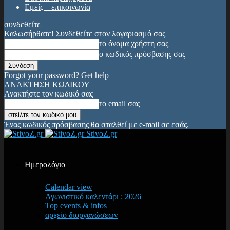
Εμείς – επικοινωνία
συνδεθείτε
Καλωσήρθατε! Συνδεθείτε στον λογαριασμό σας
το όνομα χρήστη σας
ο κωδικός πρόσβασης σας
Forgot your password? Get help
ΑΝΑΚΤΗΣΗ ΚΩΔΙΚΟΥ
Ανακτήστε τον κωδικό σας
το email σας
Ένας κωδικός πρόσβασης θα σταλθεί με e-mail σε εσάς.
StivoZ.gr
Ημερολόγιο
Calendar view
Αγωνιστικό καλεντάρι : 2026
Top events & infos
αρχείο διοργανώσεων