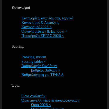
Κανονισμοί
Κατηγορίες, αγωνίσματα, τεχνικά
Κανονισμοί & Διατάξεις
Κανονισμοί 2026 <
Όργανα ρίψεων & Εμπόδια <
Προκήρυξη ΣΕΓΑΣ 2026 <
Scoring
Ranking system
Scoring tables <
Βαθμολογία Συνθέτων
βαθμολ. 3άθλων <
Βαθμολόγηση για ΤΕΦΑΑ
Όρια
Όρια σχολικών
Όρια πανελληνίων & διασυλλογικών
Όρια 2026 <