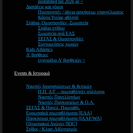
prohibited list 2026 gr <
Διατάξεις και νόμοι
Προπονητές / άδεια ασκήσεως επαγγέλματος
Κάρτα Υγείας αθλητή
Στάδια- Ομοσπονδίες -Σωματεία
Στάδια στίβου
Σωματεία ανά ΕΑΣ
ΣΕΓΑΣ & Ομοσπονδίες
Συντομεύσεις χωρών
Kids Athletics
Α’ βοήθειες
εγχειρίδιο Α’ βοηθειών <
Events & Ιστορικά
Νικητές διοργανώσεων & θεσμών
Π.Π. Α/Γ – πρωταθλητές σύλλογοι
Νικητές Πανελληνίων
Νικητές Παγκοσμίων & Ο.Α.
ΣΕΓΑΣ & Πανελ. Πρωταθλ.
Ευρωπαϊκά πρωταθλήματα [EAA]
Παγκόσμια πρωταθλήματα [IAAF/WA]
Ολυμπιακοί Αγώνες [IOC]
Στίβος / Κλασ.Αθλητισμός