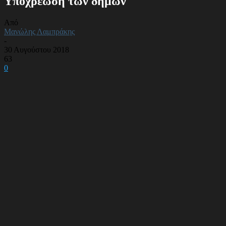
Υποχρέωση των δήμων
Από
Μανώλης Λαμπράκης
-
30 Αυγούστου 2018
63
0