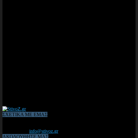
ΣΧΕΤΙΚΑ ΜΕ ΕΜΑΣ
Από το 2006, η 1η διαδικτυακή κοινότητα αθλητών & φιλάθλων
του Κλασικού Αθλητισμού! ΟΛΟΣ Ο ΣΤΙΒΟΣ ΕΙΝΑΙ ΕΔΩ
Επικοινωνία:
info@stivoz.gr
ΑΚΟΛΟΥΘΗΣΕ ΜΑΣ