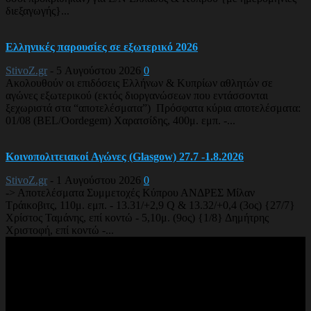
διεξαγωγής}...
Ελληνικές παρουσίες σε εξωτερικό 2026
StivoZ.gr
-
5 Αυγούστου 2026
0
Ακολουθούν οι επιδόσεις Ελλήνων & Κυπρίων αθλητών σε
αγώνες εξωτερικού (εκτός διοργανώσεων που εντάσσονται
ξεχωριστά στα “αποτελέσματα”) Πρόσφατα κύρια αποτελέσματα:
01/08 (BEL/Oordegem) Χαρατσίδης, 400μ. εμπ. -...
Κοινοπολιτειακοί Αγώνες (Glasgow) 27.7 -1.8.2026
StivoZ.gr
-
1 Αυγούστου 2026
0
-> Αποτελέσματα Συμμετοχές Κύπρου ΑΝΔΡΕΣ Μίλαν
Τράικοβιτς, 110μ. εμπ. - 13.31/+2,9 Q & 13.32/+0,4 (3ος) {27/7}
Χρίστος Ταμάνης, επί κοντώ - 5,10μ. (9ος) {1/8} Δημήτρης
Χριστοφή, επί κοντώ -...