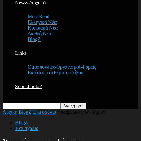
NewZ (αρχείο)
Must Read
Ελληνικά Νέα
Κυπριακά Νέα
Διεθνή Νέα
BlogZ
Links
Ομοσπονδίες-Οργανισμοί-Φορείς
Ειδήσεις και θέματα στίβου
SportsPhotoZ
Αρχική
BlogZ
Ένα σχόλιο
Υποχρέωση των δήμων
BlogZ
Ένα σχόλιο