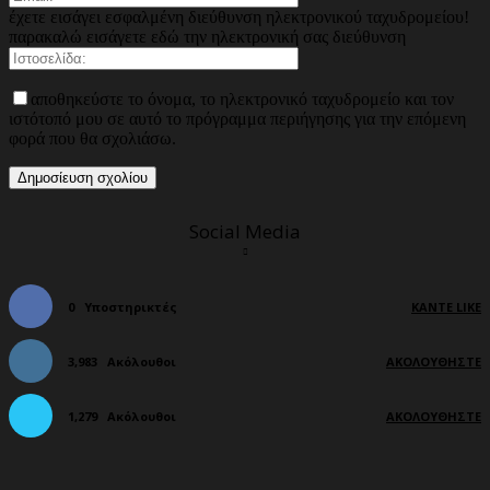
έχετε εισάγει εσφαλμένη διεύθυνση ηλεκτρονικού ταχυδρομείου!
παρακαλώ εισάγετε εδώ την ηλεκτρονική σας διεύθυνση
αποθηκεύστε το όνομα, το ηλεκτρονικό ταχυδρομείο και τον
ιστότοπό μου σε αυτό το πρόγραμμα περιήγησης για την επόμενη
φορά που θα σχολιάσω.
Social Media
0
Υποστηρικτές
ΚΆΝΤΕ LIKE
3,983
Ακόλουθοι
ΑΚΟΛΟΥΘΉΣΤΕ
1,279
Ακόλουθοι
ΑΚΟΛΟΥΘΉΣΤΕ