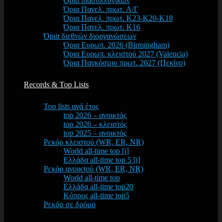
Όρια διασυλλογικών
Όρια Πανελ. πρωτ. Α/Γ
Όρια Πανελ. πρωτ. Κ23-Κ20-Κ18
Όρια Πανελ. πρωτ. Κ16
Όρια διεθνών διοργανώσεων
Όρια Ευρωπ. 2026 (Birmingham)
Όρια Ευρωπ. κλειστού 2027 (Valencia)
Όρια Παγκόσμιο πρωτ. 2027 (Πεκίνο)
Records & Top Lists
Top lists ανά έτος
top 2026 – ανοικτός
top 2026 – κλειστός
top 2025 – ανοικτός
Ρεκόρ κλειστού (WR, ER, NR)
World all-time top [i]
Ελλάδα all-time top 5 [i]
Ρεκόρ ανοικτού (WR, ER, NR)
World all-time top
Ελλάδα all-time top20
Κύπρος all-time top5
Ρεκόρ σε δρόμο