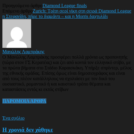
Προηγούμενο άρθρο
Diamond League finals
Επόμενο άρθρο
Zurich: Τρίτη σερί νίκη στη σειρά Diamond League
η Στεφανίδη, πήρε το διαμάντι – και η Morris δαχτυλίδι
Μανώλης Λαμπράκης
Ο Μανώλης Λαμπράκης προσφέρει πολλά χρόνια ως προπονητής
(τώρα στον ΓΣ Κερατέας) και ζει από κοντά τον ελληνικό στίβο, με
τα πρώτα βήματα στο Στάδιο Καραισκάκη. Υπήρξε σπρίντερ, μέλος
της εθνικής ομάδας. Επίσης όμως είναι δημοσιογράφος και είναι
από τους πλέον κατάλληλους να σχολιάσει με τον δικό του
ουσιαστικό, ρομαντικό ή και καυστικό τρόπο θέματα και
καταστάσεις εντός κι εκτός στίβων
ΠΑΡΟΜΟΙΑ ΑΡΘΡΑ
Ένα σχόλιο
Η χρονιά δεν χάθηκε