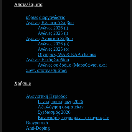
Αποτελέσματα
κύριες διοργανώσεις
Αγώνες Κλειστού Στίβου
Αγώνες 2026 (i)
Αγώνες 2025 (i)
Αγώνες Ανοικτού Στίβου
Αγώνες 2026 (o)
Αγώνες 2025 (o)
Olympics, WA & EAA champs
Αγώνες Εκτός Σταδίου
Αγώνες σε δρόμο (Μαραθώνιοι κ.α.)
Συντ. αποτελεσμάτων
Χρήσιμα
Αγωνιστική Περίοδος
Γενική προκήρυξη 2026
Αξιολόγηση σωματείων
Σχεδιασμός 2026
Κανονισμός εγγραφών – μεταγραφών
Βιογραφικά
Anti-Doping