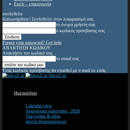
Εμείς – επικοινωνία
συνδεθείτε
Καλωσήρθατε! Συνδεθείτε στον λογαριασμό σας
το όνομα χρήστη σας
ο κωδικός πρόσβασης σας
Forgot your password? Get help
ΑΝΑΚΤΗΣΗ ΚΩΔΙΚΟΥ
Ανακτήστε τον κωδικό σας
το email σας
Ένας κωδικός πρόσβασης θα σταλθεί με e-mail σε εσάς.
StivoZ.gr
Ημερολόγιο
Calendar view
Αγωνιστικό καλεντάρι : 2026
Top events & infos
αρχείο διοργανώσεων