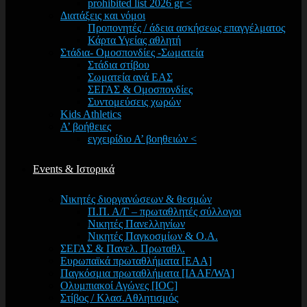
prohibited list 2026 gr <
Διατάξεις και νόμοι
Προπονητές / άδεια ασκήσεως επαγγέλματος
Κάρτα Υγείας αθλητή
Στάδια- Ομοσπονδίες -Σωματεία
Στάδια στίβου
Σωματεία ανά ΕΑΣ
ΣΕΓΑΣ & Ομοσπονδίες
Συντομεύσεις χωρών
Kids Athletics
Α’ βοήθειες
εγχειρίδιο Α’ βοηθειών <
Events & Ιστορικά
Νικητές διοργανώσεων & θεσμών
Π.Π. Α/Γ – πρωταθλητές σύλλογοι
Νικητές Πανελληνίων
Νικητές Παγκοσμίων & Ο.Α.
ΣΕΓΑΣ & Πανελ. Πρωταθλ.
Ευρωπαϊκά πρωταθλήματα [EAA]
Παγκόσμια πρωταθλήματα [IAAF/WA]
Ολυμπιακοί Αγώνες [IOC]
Στίβος / Κλασ.Αθλητισμός