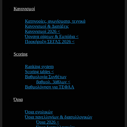
Κανονισμοί
Κατηγορίες, αγωνίσματα, τεχνικά
Κανονισμοί & Διατάξεις
Κανονισμοί 2026 <
Όργανα ρίψεων & Εμπόδια <
Προκήρυξη ΣΕΓΑΣ 2026 <
Scoring
Ranking system
Scoring tables <
Βαθμολογία Συνθέτων
βαθμολ. 3άθλων <
Βαθμολόγηση για ΤΕΦΑΑ
Όρια
Όρια σχολικών
Όρια πανελληνίων & διασυλλογικών
Όρια 2026 <