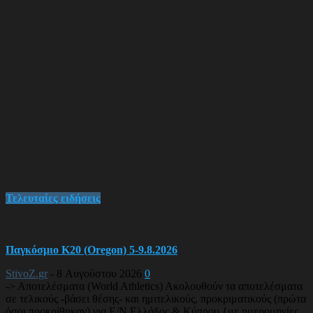
Τελευταίες ειδήσεις
Παγκόσμιο Κ20 (Oregon) 5-9.8.2026
StivoZ.gr
-
8 Αυγούστου 2026
0
-> Αποτελέσματα (World Athletics) Ακολουθούν τα αποτελέσματα
σε τελικούς -βάσει θέσης- και ημιτελικούς, προκριματικούς (πρώτα
όσοι προκρίθηκαν) για Ε/Ν Ελλάδος & Κύπρου {με ημερομηνίες