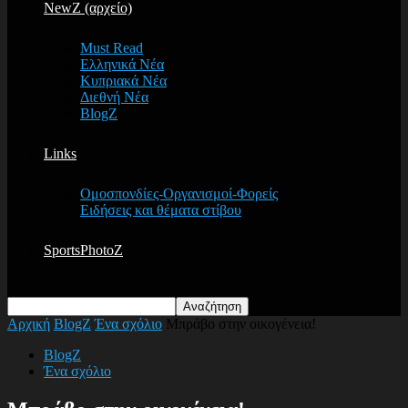
NewZ (αρχείο)
Must Read
Ελληνικά Νέα
Κυπριακά Νέα
Διεθνή Νέα
BlogZ
Links
Ομοσπονδίες-Οργανισμοί-Φορείς
Ειδήσεις και θέματα στίβου
SportsPhotoZ
Αρχική
BlogZ
Ένα σχόλιο
Μπράβο στην οικογένεια!
BlogZ
Ένα σχόλιο