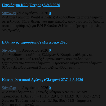
Παγκόσμιο Κ20 (Oregon) 5-9.8.2026
StivoZ.gr
-
5 Αυγούστου 2026
0
-> Αποτελέσματα (World Athletics) Ακολουθούν τα αποτελέσματα
σε τελικούς -βάσει θέσης- και ημιτελικούς, προκριματικούς (πρώτα
όσοι προκρίθηκαν) για Ε/Ν Ελλάδος & Κύπρου {με ημερομηνίες
διεξαγωγής}...
Ελληνικές παρουσίες σε εξωτερικό 2026
StivoZ.gr
-
1 Αυγούστου 2026
0
Ακολουθούν οι επιδόσεις Ελλήνων & Κυπρίων αθλητών σε
αγώνες εξωτερικού (εκτός διοργανώσεων που εντάσσονται
ξεχωριστά στα “αποτελέσματα”) Πρόσφατα κύρια αποτελέσματα:
01/08 (BEL/Oordegem) Χαρατσίδης, 400μ. εμπ. -...
Κοινοπολιτειακοί Αγώνες (Glasgow) 27.7 -1.8.2026
StivoZ.gr
-
1 Αυγούστου 2026
0
-> Αποτελέσματα Συμμετοχές Κύπρου ΑΝΔΡΕΣ Μίλαν
Τράικοβιτς, 110μ. εμπ. - 13.31/+2,9 Q & 13.32/+0,4 (3ος) {27/7}
Χρίστος Ταμάνης, επί κοντώ - 5,10μ. (9ος) {1/8} Δημήτρης
Χριστοφή, επί κοντώ -...