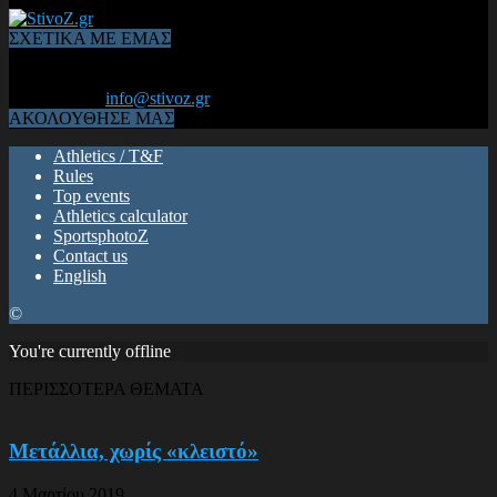
ΣΧΕΤΙΚΑ ΜΕ ΕΜΑΣ
Από το 2006, η 1η διαδικτυακή κοινότητα αθλητών & φιλάθλων
του Κλασικού Αθλητισμού! ΟΛΟΣ Ο ΣΤΙΒΟΣ ΕΙΝΑΙ ΕΔΩ
Επικοινωνία:
info@stivoz.gr
ΑΚΟΛΟΥΘΗΣΕ ΜΑΣ
Athletics / T&F
Rules
Top events
Athletics calculator
SportsphotoZ
Contact us
English
©
You're currently offline
ΠΕΡΙΣΣΟΤΕΡΑ ΘΕΜΑΤΑ
Μετάλλια, χωρίς «κλειστό»
4 Μαρτίου 2019