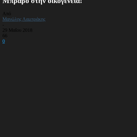
Μπράβο στην οικογένεια!
Από
Μανώλης Λαμπράκης
-
29 Μαΐου 2018
66
0