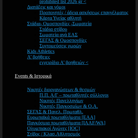
prohibited list 2026 gr <
Διατάξεις και νόμοι
Προπονητές / άδεια ασκήσεως επαγγέλματος
Κάρτα Υγείας αθλητή
Στάδια- Ομοσπονδίες -Σωματεία
Στάδια στίβου
Σωματεία ανά ΕΑΣ
ΣΕΓΑΣ & Ομοσπονδίες
Συντομεύσεις χωρών
Kids Athletics
Α’ βοήθειες
εγχειρίδιο Α’ βοηθειών <
Events & Ιστορικά
Νικητές διοργανώσεων & θεσμών
Π.Π. Α/Γ – πρωταθλητές σύλλογοι
Νικητές Πανελληνίων
Νικητές Παγκοσμίων & Ο.Α.
ΣΕΓΑΣ & Πανελ. Πρωταθλ.
Ευρωπαϊκά πρωταθλήματα [EAA]
Παγκόσμια πρωταθλήματα [IAAF/WA]
Ολυμπιακοί Αγώνες [IOC]
Στίβος / Κλασ.Αθλητισμός