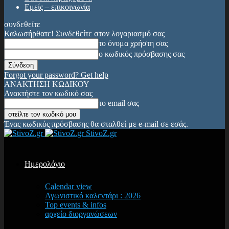
Εμείς – επικοινωνία
συνδεθείτε
Καλωσήρθατε! Συνδεθείτε στον λογαριασμό σας
το όνομα χρήστη σας
ο κωδικός πρόσβασης σας
Forgot your password? Get help
ΑΝΑΚΤΗΣΗ ΚΩΔΙΚΟΥ
Ανακτήστε τον κωδικό σας
το email σας
Ένας κωδικός πρόσβασης θα σταλθεί με e-mail σε εσάς.
StivoZ.gr
Ημερολόγιο
Calendar view
Αγωνιστικό καλεντάρι : 2026
Top events & infos
αρχείο διοργανώσεων