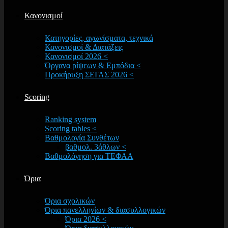
Κανονισμοί
Κατηγορίες, αγωνίσματα, τεχνικά
Κανονισμοί & Διατάξεις
Κανονισμοί 2026 <
Όργανα ρίψεων & Εμπόδια <
Προκήρυξη ΣΕΓΑΣ 2026 <
Scoring
Ranking system
Scoring tables <
Βαθμολογία Συνθέτων
βαθμολ. 3άθλων <
Βαθμολόγηση για ΤΕΦΑΑ
Όρια
Όρια σχολικών
Όρια πανελληνίων & διασυλλογικών
Όρια 2026 <