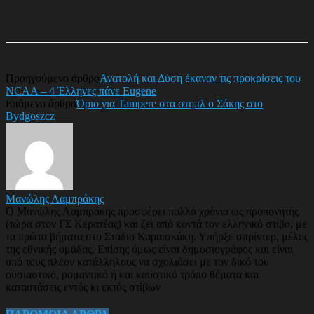
Προηγούμενο άρθρο
Ανατολή και Δύση έκαναν τις προκρίσεις του
NCAA – 4 Έλληνες πάνε Eugene
Επόμενο άρθρο
Όριο για Tampere στα στηπλ ο Σάκης στο
Bydgoszcz
Μανώλης Λαμπράκης
Ο Μανώλης Λαμπράκης προσφέρει πολλά χρόνια ως προπονητής
(τώρα στον ΓΣ Κερατέας) και ζει από κοντά τον ελληνικό στίβο, με
τα πρώτα βήματα στο Στάδιο Καραισκάκη. Υπήρξε σπρίντερ, μέλος
της εθνικής ομάδας. Επίσης όμως είναι δημοσιογράφος και είναι
από τους πλέον κατάλληλους να σχολιάσει με τον δικό του
ουσιαστικό, ρομαντικό ή και καυστικό τρόπο θέματα και
καταστάσεις εντός κι εκτός στίβων