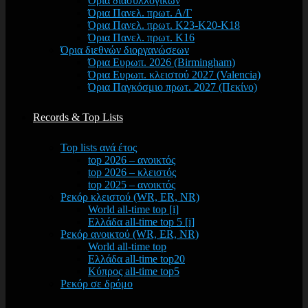
Όρια διασυλλογικών
Όρια Πανελ. πρωτ. Α/Γ
Όρια Πανελ. πρωτ. Κ23-Κ20-Κ18
Όρια Πανελ. πρωτ. Κ16
Όρια διεθνών διοργανώσεων
Όρια Ευρωπ. 2026 (Birmingham)
Όρια Ευρωπ. κλειστού 2027 (Valencia)
Όρια Παγκόσμιο πρωτ. 2027 (Πεκίνο)
Records & Top Lists
Top lists ανά έτος
top 2026 – ανοικτός
top 2026 – κλειστός
top 2025 – ανοικτός
Ρεκόρ κλειστού (WR, ER, NR)
World all-time top [i]
Ελλάδα all-time top 5 [i]
Ρεκόρ ανοικτού (WR, ER, NR)
World all-time top
Ελλάδα all-time top20
Κύπρος all-time top5
Ρεκόρ σε δρόμο