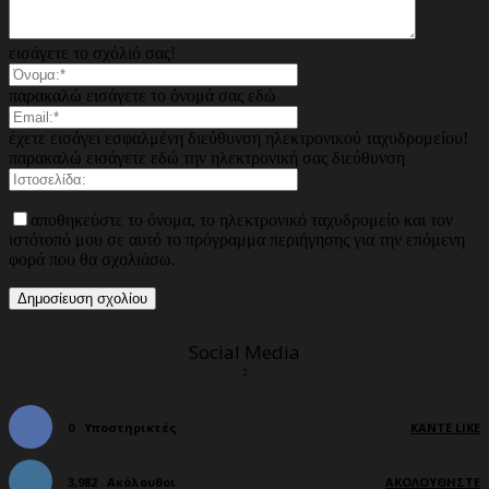
εισάγετε το σχόλιό σας!
παρακαλώ εισάγετε το όνομά σας εδώ
έχετε εισάγει εσφαλμένη διεύθυνση ηλεκτρονικού ταχυδρομείου!
παρακαλώ εισάγετε εδώ την ηλεκτρονική σας διεύθυνση
αποθηκεύστε το όνομα, το ηλεκτρονικό ταχυδρομείο και τον
ιστότοπό μου σε αυτό το πρόγραμμα περιήγησης για την επόμενη
φορά που θα σχολιάσω.
Social Media
0
Υποστηρικτές
ΚΆΝΤΕ LIKE
3,982
Ακόλουθοι
ΑΚΟΛΟΥΘΉΣΤΕ