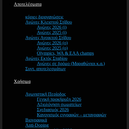
Αποτελέσματα
κύριες διοργανώσεις
Αγώνες Κλειστού Στίβου
Αγώνες 2026 (i)
Αγώνες 2025 (i)
Αγώνες Ανοικτού Στίβου
Αγώνες 2026 (o)
Αγώνες 2025 (o)
Olympics, WA & EAA champs
Αγώνες Εκτός Σταδίου
Αγώνες σε δρόμο (Μαραθώνιοι κ.α.)
Συντ. αποτελεσμάτων
Χρήσιμα
Αγωνιστική Περίοδος
Γενική προκήρυξη 2026
Αξιολόγηση σωματείων
Σχεδιασμός 2026
Κανονισμός εγγραφών – μεταγραφών
Βιογραφικά
Anti-Doping