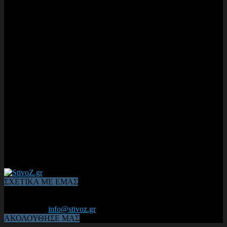
ΣΧΕΤΙΚΑ ΜΕ ΕΜΑΣ
Από το 2006, η 1η διαδικτυακή κοινότητα αθλητών & φιλάθλων
του Κλασικού Αθλητισμού! ΟΛΟΣ Ο ΣΤΙΒΟΣ ΕΙΝΑΙ ΕΔΩ
Επικοινωνία:
info@stivoz.gr
ΑΚΟΛΟΥΘΗΣΕ ΜΑΣ