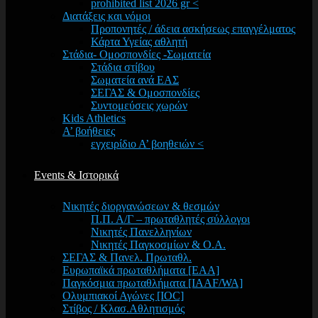
prohibited list 2026 gr <
Διατάξεις και νόμοι
Προπονητές / άδεια ασκήσεως επαγγέλματος
Κάρτα Υγείας αθλητή
Στάδια- Ομοσπονδίες -Σωματεία
Στάδια στίβου
Σωματεία ανά ΕΑΣ
ΣΕΓΑΣ & Ομοσπονδίες
Συντομεύσεις χωρών
Kids Athletics
Α’ βοήθειες
εγχειρίδιο Α’ βοηθειών <
Events & Ιστορικά
Νικητές διοργανώσεων & θεσμών
Π.Π. Α/Γ – πρωταθλητές σύλλογοι
Νικητές Πανελληνίων
Νικητές Παγκοσμίων & Ο.Α.
ΣΕΓΑΣ & Πανελ. Πρωταθλ.
Ευρωπαϊκά πρωταθλήματα [EAA]
Παγκόσμια πρωταθλήματα [IAAF/WA]
Ολυμπιακοί Αγώνες [IOC]
Στίβος / Κλασ.Αθλητισμός