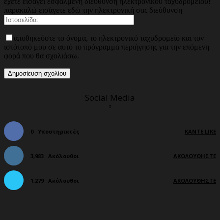
έχετε εισάγει εσφαλμένη διεύθυνση ηλεκτρονικού ταχυδρομείου!
παρακαλώ εισάγετε εδώ την ηλεκτρονική σας διεύθυνση
αποθηκεύστε το όνομα, το ηλεκτρονικό ταχυδρομείο και τον
ιστότοπό μου σε αυτό το πρόγραμμα περιήγησης για την επόμενη
φορά που θα σχολιάσω.
Social Media
0
Υποστηρικτές
ΚΆΝΤΕ LIKE
3,983
Ακόλουθοι
ΑΚΟΛΟΥΘΉΣΤΕ
1,279
Ακόλουθοι
ΑΚΟΛΟΥΘΉΣΤΕ