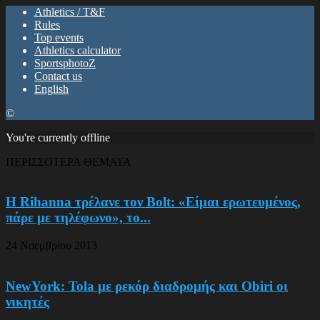
Athletics / T&F
Rules
Top events
Athletics calculator
SportsphotoZ
Contact us
English
©
You're currently offline
ΠΕΡΙΣΣΟΤΕΡΑ ΘΕΜΑΤΑ
Η Rihanna τρέλανε τον Bolt: «Είμαι ερωτευμένος,
πάρε με τηλέφωνο», το...
24 Νοεμβρίου 2013
NewYork: Tola με ρεκόρ διαδρομής και Obiri οι
νικητές