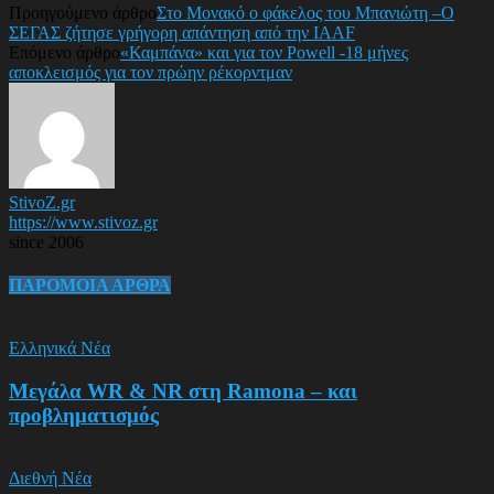
Προηγούμενο άρθρο
Στο Μονακό ο φάκελος του Μπανιώτη –Ο
ΣΕΓΑΣ ζήτησε γρήγορη απάντηση από την IAAF
Επόμενο άρθρο
«Καμπάνα» και για τον Powell -18 μήνες
αποκλεισμός για τον πρώην ρέκορντμαν
StivoZ.gr
https://www.stivoz.gr
since 2006
ΠΑΡΟΜΟΙΑ ΑΡΘΡΑ
Ελληνικά Νέα
Μεγάλα WR & NR στη Ramona – και
προβληματισμός
Διεθνή Νέα