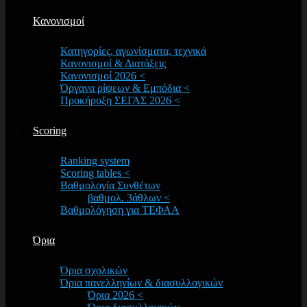
Κανονισμοί
Κατηγορίες, αγωνίσματα, τεχνικά
Κανονισμοί & Διατάξεις
Κανονισμοί 2026 <
Όργανα ρίψεων & Εμπόδια <
Προκήρυξη ΣΕΓΑΣ 2026 <
Scoring
Ranking system
Scoring tables <
Βαθμολογία Συνθέτων
βαθμολ. 3άθλων <
Βαθμολόγηση για ΤΕΦΑΑ
Όρια
Όρια σχολικών
Όρια πανελληνίων & διασυλλογικών
Όρια 2026 <