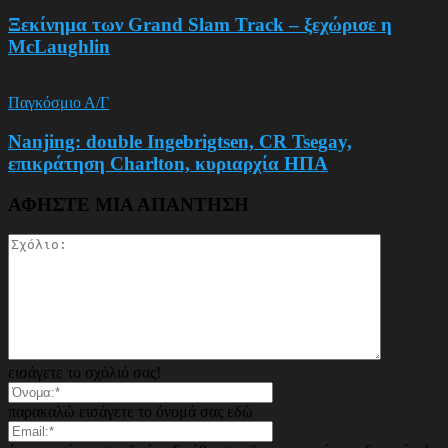
Ξεκίνημα των Grand Slam Track – ξεχώρισε η
McLaughlin
Παγκόσμιο Α/Γ
Nanjing: double Ingebrigtsen, CR Tsegay,
επικράτηση Charlton, κυριαρχία ΗΠΑ
ΑΦΗΣΤΕ ΜΙΑ ΑΠΑΝΤΗΣΗ
εισάγετε το σχόλιό σας!
παρακαλώ εισάγετε το όνομά σας εδώ