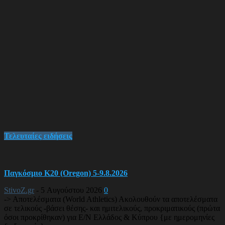
Τελευταίες ειδήσεις
Παγκόσμιο Κ20 (Oregon) 5-9.8.2026
StivoZ.gr
-
5 Αυγούστου 2026
0
-> Αποτελέσματα (World Athletics) Ακολουθούν τα αποτελέσματα
σε τελικούς -βάσει θέσης- και ημιτελικούς, προκριματικούς (πρώτα
όσοι προκρίθηκαν) για Ε/Ν Ελλάδος & Κύπρου {με ημερομηνίες