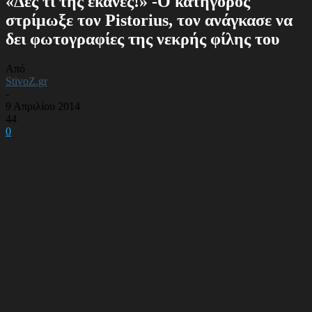
«Δες τι της έκανες!» -Ο κατήγορος
στρίμωξε τον Pistorius, τον ανάγκασε να
δει φωτογραφίες της νεκρής φίλης του
Από
StivoZ.gr
-
9 Απριλίου 2014
44
0