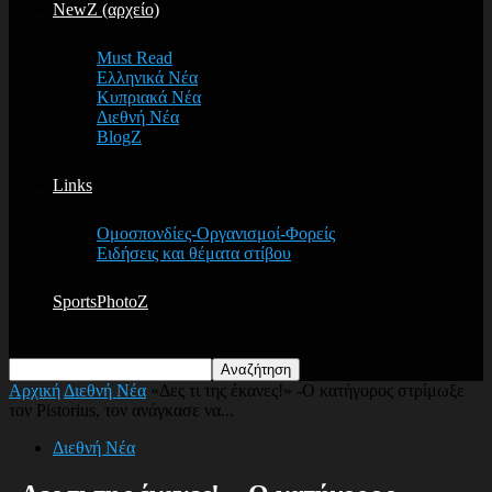
NewZ (αρχείο)
Must Read
Ελληνικά Νέα
Κυπριακά Νέα
Διεθνή Νέα
BlogZ
Links
Ομοσπονδίες-Οργανισμοί-Φορείς
Ειδήσεις και θέματα στίβου
SportsPhotoZ
Αρχική
Διεθνή Νέα
«Δες τι της έκανες!» -Ο κατήγορος στρίμωξε
τον Pistorius, τον ανάγκασε να...
Διεθνή Νέα