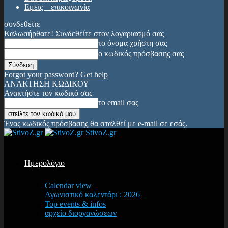
Εμείς – επικοινωνία
συνδεθείτε
Καλωσήρθατε! Συνδεθείτε στον λογαριασμό σας
το όνομα χρήστη σας
ο κωδικός πρόσβασης σας
Forgot your password? Get help
ΑΝΑΚΤΗΣΗ ΚΩΔΙΚΟΥ
Ανακτήστε τον κωδικό σας
το email σας
Ένας κωδικός πρόσβασης θα σταλθεί με e-mail σε εσάς.
StivoZ.gr
Ημερολόγιο
Calendar view
Αγωνιστικό καλεντάρι : 2026
Top events & infos
αρχείο διοργανώσεων