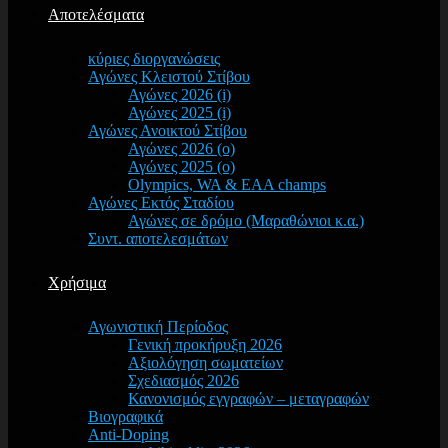
Αποτελέσματα
κύριες διοργανώσεις
Αγώνες Κλειστού Στίβου
Αγώνες 2026 (i)
Αγώνες 2025 (i)
Αγώνες Ανοικτού Στίβου
Αγώνες 2026 (o)
Αγώνες 2025 (o)
Olympics, WA & EAA champs
Αγώνες Εκτός Σταδίου
Αγώνες σε δρόμο (Μαραθώνιοι κ.α.)
Συντ. αποτελεσμάτων
Χρήσιμα
Αγωνιστική Περίοδος
Γενική προκήρυξη 2026
Αξιολόγηση σωματείων
Σχεδιασμός 2026
Κανονισμός εγγραφών – μεταγραφών
Βιογραφικά
Anti-Doping