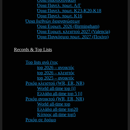
Όρια διασυλλογικών
Όρια Πανελ. πρωτ. Α/Γ
Όρια Πανελ. πρωτ. Κ23-Κ20-Κ18
Όρια Πανελ. πρωτ. Κ16
Όρια διεθνών διοργανώσεων
Όρια Ευρωπ. 2026 (Birmingham)
Όρια Ευρωπ. κλειστού 2027 (Valencia)
Όρια Παγκόσμιο πρωτ. 2027 (Πεκίνο)
Records & Top Lists
Top lists ανά έτος
top 2026 – ανοικτός
top 2026 – κλειστός
top 2025 – ανοικτός
Ρεκόρ κλειστού (WR, ER, NR)
World all-time top [i]
Ελλάδα all-time top 5 [i]
Ρεκόρ ανοικτού (WR, ER, NR)
World all-time top
Ελλάδα all-time top20
Κύπρος all-time top5
Ρεκόρ σε δρόμο