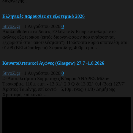
διεξαγωγής}...
Ελληνικές παρουσίες σε εξωτερικό 2026
StivoZ.gr
-
1 Αυγούστου 2026
0
Ακολουθούν οι επιδόσεις Ελλήνων & Κυπρίων αθλητών σε
αγώνες εξωτερικού (εκτός διοργανώσεων που εντάσσονται
ξεχωριστά στα “αποτελέσματα”) Πρόσφατα κύρια αποτελέσματα:
01/08 (BEL/Oordegem) Χαρατσίδης, 400μ. εμπ. -...
Κοινοπολιτειακοί Αγώνες (Glasgow) 27.7 -1.8.2026
StivoZ.gr
-
1 Αυγούστου 2026
0
-> Αποτελέσματα Συμμετοχές Κύπρου ΑΝΔΡΕΣ Μίλαν
Τράικοβιτς, 110μ. εμπ. - 13.31/+2,9 Q & 13.32/+0,4 (3ος) {27/7}
Χρίστος Ταμάνης, επί κοντώ - 5,10μ. (9ος) {1/8} Δημήτρης
Χριστοφή, επί κοντώ -...