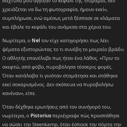
δάχτυλά μου άγγιξαν το κεφάλι της. Θυμάμαι, δεν
χρειάζεται να δω τη φωτογραφία, ήμουν εκεί»,
συμπλήρωσε, ενώ αμέσως μετά ξέσπασε σε κλάματα
και έβαλε το κεφάλι του ανάμεσα στα χέρια του.
Νωρίτερα, ο
Nel
τον είχε κατηγορήσει πως λέει
ψέματα εξιστορώντας το τι συνέβη το μοιραίο βράδυ.
Ο αθλητής επανέλαβε πως ήταν ένα λάθος. «Πριν το
σκεφτώ, από φόβο, πυροβόλησα τέσσερις φορές.
Όταν κατάλαβα τι γινόταν σταμάτησα και στάθηκα
εκεί σοκαρισμένος. Δεν σκόπευα να πυροβολήσω
κανέναν», είπε.
Όταν δέχθηκε ερωτήσεις από τον συνήγορό του,
νωρίτερα, ο
Pistorius
περιέγραψε πώς προσπάθησε
να σώσει την Steenkamp, όταν έσπασε την πόρτα την