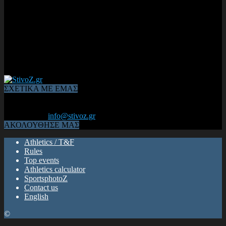
ΣΧΕΤΙΚΑ ΜΕ ΕΜΑΣ
Από το 2006, η 1η διαδικτυακή κοινότητα αθλητών & φιλάθλων
του Κλασικού Αθλητισμού! ΟΛΟΣ Ο ΣΤΙΒΟΣ ΕΙΝΑΙ ΕΔΩ
Επικοινωνία:
info@stivoz.gr
ΑΚΟΛΟΥΘΗΣΕ ΜΑΣ
Athletics / T&F
Rules
Top events
Athletics calculator
SportsphotoZ
Contact us
English
©