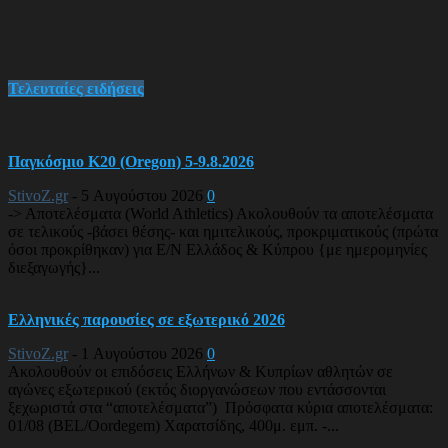
Τελευταίες ειδήσεις
Παγκόσμιο Κ20 (Oregon) 5-9.8.2026
StivoZ.gr
-
5 Αυγούστου 2026
0
-> Αποτελέσματα (World Athletics) Ακολουθούν τα αποτελέσματα
σε τελικούς -βάσει θέσης- και ημιτελικούς, προκριματικούς (πρώτα
όσοι προκρίθηκαν) για Ε/Ν Ελλάδος & Κύπρου {με ημερομηνίες
διεξαγωγής}...
Ελληνικές παρουσίες σε εξωτερικό 2026
StivoZ.gr
-
1 Αυγούστου 2026
0
Ακολουθούν οι επιδόσεις Ελλήνων & Κυπρίων αθλητών σε
αγώνες εξωτερικού (εκτός διοργανώσεων που εντάσσονται
ξεχωριστά στα “αποτελέσματα”) Πρόσφατα κύρια αποτελέσματα:
01/08 (BEL/Oordegem) Χαρατσίδης, 400μ. εμπ. -...