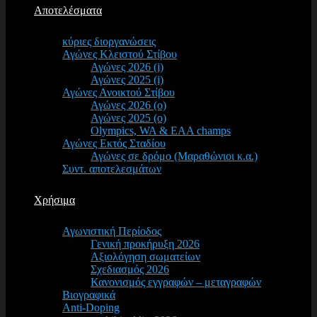
Αποτελέσματα
κύριες διοργανώσεις
Αγώνες Κλειστού Στίβου
Αγώνες 2026 (i)
Αγώνες 2025 (i)
Αγώνες Ανοικτού Στίβου
Αγώνες 2026 (o)
Αγώνες 2025 (o)
Olympics, WA & EAA champs
Αγώνες Εκτός Σταδίου
Αγώνες σε δρόμο (Μαραθώνιοι κ.α.)
Συντ. αποτελεσμάτων
Χρήσιμα
Αγωνιστική Περίοδος
Γενική προκήρυξη 2026
Αξιολόγηση σωματείων
Σχεδιασμός 2026
Κανονισμός εγγραφών – μεταγραφών
Βιογραφικά
Anti-Doping