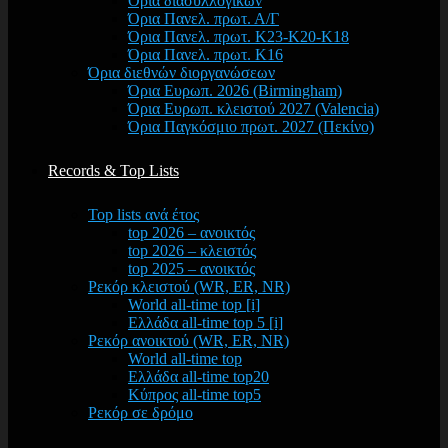
Όρια διασυλλογικών
Όρια Πανελ. πρωτ. Α/Γ
Όρια Πανελ. πρωτ. Κ23-Κ20-Κ18
Όρια Πανελ. πρωτ. Κ16
Όρια διεθνών διοργανώσεων
Όρια Ευρωπ. 2026 (Birmingham)
Όρια Ευρωπ. κλειστού 2027 (Valencia)
Όρια Παγκόσμιο πρωτ. 2027 (Πεκίνο)
Records & Top Lists
Top lists ανά έτος
top 2026 – ανοικτός
top 2026 – κλειστός
top 2025 – ανοικτός
Ρεκόρ κλειστού (WR, ER, NR)
World all-time top [i]
Ελλάδα all-time top 5 [i]
Ρεκόρ ανοικτού (WR, ER, NR)
World all-time top
Ελλάδα all-time top20
Κύπρος all-time top5
Ρεκόρ σε δρόμο