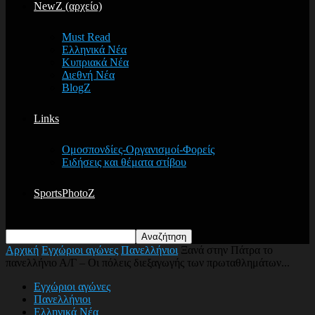
NewZ (αρχείο)
Must Read
Ελληνικά Νέα
Κυπριακά Νέα
Διεθνή Νέα
BlogZ
Links
Ομοσπονδίες-Οργανισμοί-Φορείς
Ειδήσεις και θέματα στίβου
SportsPhotoZ
Αρχική
Εγχώριοι αγώνες
Πανελλήνιοι
Ξανά στην Πάτρα το
πανελλήνιο Α/Γ – Οι πόλεις διεξαγωγής των πρωταθλημάτων...
Εγχώριοι αγώνες
Πανελλήνιοι
Ελληνικά Νέα