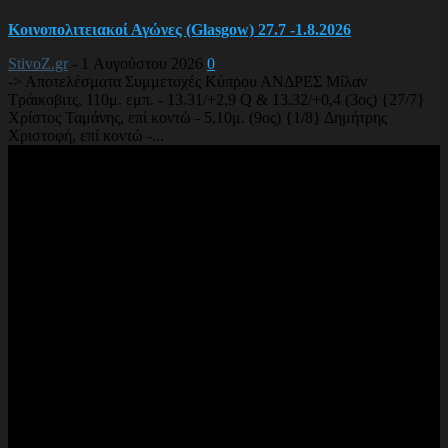
Κοινοπολιτειακοί Αγώνες (Glasgow) 27.7 -1.8.2026
StivoZ.gr
-
1 Αυγούστου 2026
0
-> Αποτελέσματα Συμμετοχές Κύπρου ΑΝΔΡΕΣ Μίλαν
Τράικοβιτς, 110μ. εμπ. - 13.31/+2,9 Q & 13.32/+0,4 (3ος) {27/7}
Χρίστος Ταμάνης, επί κοντώ - 5,10μ. (9ος) {1/8} Δημήτρης
Χριστοφή, επί κοντώ -...