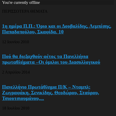
You're currently offline
ΠΕΡΙΣΣΟΤΕΡΑ ΘΕΜΑΤΑ
1η ημέρα Π.Π.: Όριο και οι Δουβαλίδης, Λεμπέσης,
Παπαδοπούλου, Σκαφίδα. 10
12 Ιουνίου 2010
Πού θα διεξαχθούν φέτος τα Πανελλήνια
πρωταθλήματα –Οι όμιλοι του Διασυλλογικού
2 Απριλίου 2014
Πανελλήνιο Πρωτάθλημα Π/Κ – Νταμπλ:
Ζωγραφάκη, Σενικίδης, Θεοδώρου, Σταύρου,
Τσιουτσιουμάνου,...
18 Ιουλίου 2010