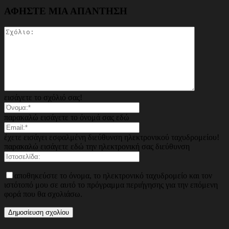
ΑΦΗΣΤΕ ΜΙΑ ΑΠΑΝΤΗΣΗ
εισάγετε το σχόλιό σας!
παρακαλώ εισάγετε το όνομά σας εδώ
έχετε εισάγει εσφαλμένη διεύθυνση ηλεκτρονικού ταχυδρομείου!
παρακαλώ εισάγετε εδώ την ηλεκτρονική σας διεύθυνση
αποθηκεύστε το όνομα, το ηλεκτρονικό ταχυδρομείο και τον
ιστότοπό μου σε αυτό το πρόγραμμα περιήγησης για την επόμενη
φορά που θα σχολιάσω.