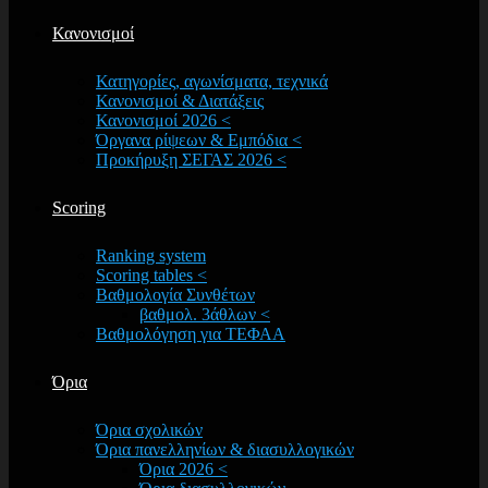
Κανονισμοί
Κατηγορίες, αγωνίσματα, τεχνικά
Κανονισμοί & Διατάξεις
Κανονισμοί 2026 <
Όργανα ρίψεων & Εμπόδια <
Προκήρυξη ΣΕΓΑΣ 2026 <
Scoring
Ranking system
Scoring tables <
Βαθμολογία Συνθέτων
βαθμολ. 3άθλων <
Βαθμολόγηση για ΤΕΦΑΑ
Όρια
Όρια σχολικών
Όρια πανελληνίων & διασυλλογικών
Όρια 2026 <