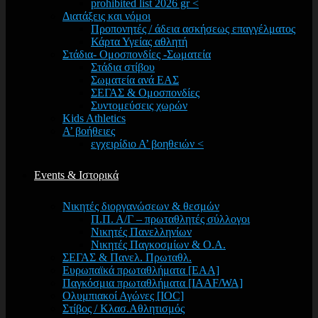
prohibited list 2026 gr <
Διατάξεις και νόμοι
Προπονητές / άδεια ασκήσεως επαγγέλματος
Κάρτα Υγείας αθλητή
Στάδια- Ομοσπονδίες -Σωματεία
Στάδια στίβου
Σωματεία ανά ΕΑΣ
ΣΕΓΑΣ & Ομοσπονδίες
Συντομεύσεις χωρών
Kids Athletics
Α’ βοήθειες
εγχειρίδιο Α’ βοηθειών <
Events & Ιστορικά
Νικητές διοργανώσεων & θεσμών
Π.Π. Α/Γ – πρωταθλητές σύλλογοι
Νικητές Πανελληνίων
Νικητές Παγκοσμίων & Ο.Α.
ΣΕΓΑΣ & Πανελ. Πρωταθλ.
Ευρωπαϊκά πρωταθλήματα [EAA]
Παγκόσμια πρωταθλήματα [IAAF/WA]
Ολυμπιακοί Αγώνες [IOC]
Στίβος / Κλασ.Αθλητισμός