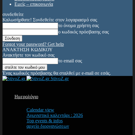
Εμείς – επικοινωνία
συνδεθείτε
Καλωσήρθατε! Συνδεθείτε στον λογαριασμό σας
το όνομα χρήστη σας
ο κωδικός πρόσβασης σας
Forgot your password? Get help
ΑΝΑΚΤΗΣΗ ΚΩΔΙΚΟΥ
Ανακτήστε τον κωδικό σας
το email σας
Ένας κωδικός πρόσβασης θα σταλθεί με e-mail σε εσάς.
StivoZ.gr
Ημερολόγιο
Calendar view
Αγωνιστικό καλεντάρι : 2026
Top events & infos
αρχείο διοργανώσεων