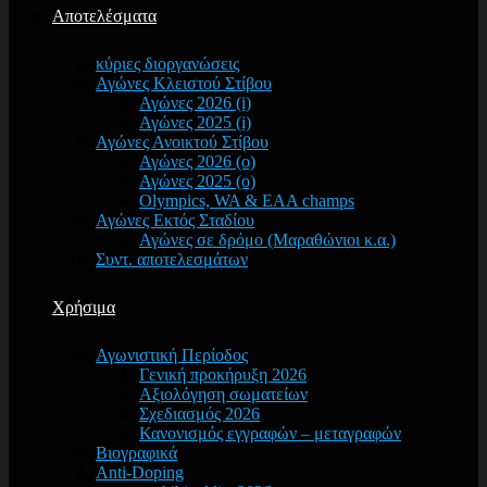
Αποτελέσματα
κύριες διοργανώσεις
Αγώνες Κλειστού Στίβου
Αγώνες 2026 (i)
Αγώνες 2025 (i)
Αγώνες Ανοικτού Στίβου
Αγώνες 2026 (o)
Αγώνες 2025 (o)
Olympics, WA & EAA champs
Αγώνες Εκτός Σταδίου
Αγώνες σε δρόμο (Μαραθώνιοι κ.α.)
Συντ. αποτελεσμάτων
Χρήσιμα
Αγωνιστική Περίοδος
Γενική προκήρυξη 2026
Αξιολόγηση σωματείων
Σχεδιασμός 2026
Κανονισμός εγγραφών – μεταγραφών
Βιογραφικά
Anti-Doping