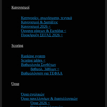
Κανονισμοί
Κατηγορίες, αγωνίσματα, τεχνικά
Κανονισμοί & Διατάξεις
Κανονισμοί 2026 <
Όργανα ρίψεων & Εμπόδια <
Προκήρυξη ΣΕΓΑΣ 2026 <
Scoring
Ranking system
Scoring tables <
Βαθμολογία Συνθέτων
βαθμολ. 3άθλων <
Βαθμολόγηση για ΤΕΦΑΑ
Όρια
Όρια σχολικών
Όρια πανελληνίων & διασυλλογικών
Όρια 2026 <