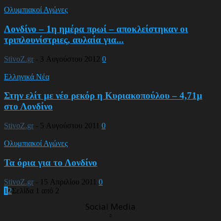
Ολυμπιακοί Αγώνες
Λονδίνο – 1η ημέρα πρωί – αποκλείστηκαν οι
τριπλουνίστριες, αυλαία για...
StivoZ.gr
-
3 Αυγούστου 2012
0
Ελληνικά Νέα
Στην ελίτ με νέο ρεκόρ η Κυριακοπούλου – 4,71μ
στο Λονδίνο
StivoZ.gr
-
5 Αυγούστου 2011
0
Ολυμπιακοί Αγώνες
Τα όρια για το Λονδίνο
StivoZ.gr
-
15 Απριλίου 2011
0
1
2
Σελίδα 1 από 2
Social Media