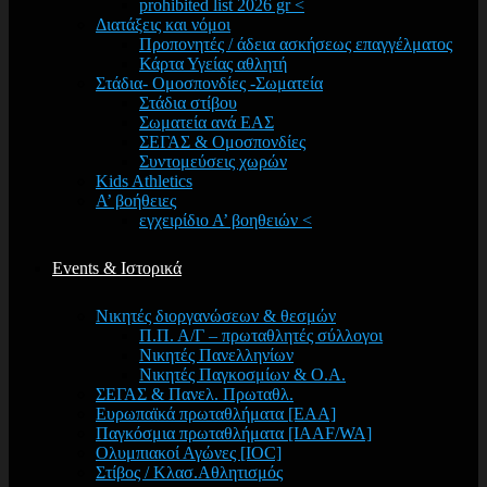
prohibited list 2026 gr <
Διατάξεις και νόμοι
Προπονητές / άδεια ασκήσεως επαγγέλματος
Κάρτα Υγείας αθλητή
Στάδια- Ομοσπονδίες -Σωματεία
Στάδια στίβου
Σωματεία ανά ΕΑΣ
ΣΕΓΑΣ & Ομοσπονδίες
Συντομεύσεις χωρών
Kids Athletics
Α’ βοήθειες
εγχειρίδιο Α’ βοηθειών <
Events & Ιστορικά
Νικητές διοργανώσεων & θεσμών
Π.Π. Α/Γ – πρωταθλητές σύλλογοι
Νικητές Πανελληνίων
Νικητές Παγκοσμίων & Ο.Α.
ΣΕΓΑΣ & Πανελ. Πρωταθλ.
Ευρωπαϊκά πρωταθλήματα [EAA]
Παγκόσμια πρωταθλήματα [IAAF/WA]
Ολυμπιακοί Αγώνες [IOC]
Στίβος / Κλασ.Αθλητισμός