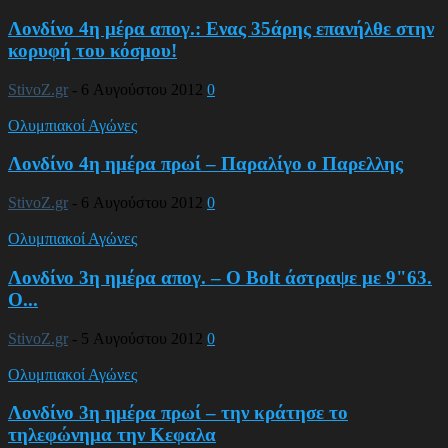
Λονδίνο 4η μέρα απογ.: Ενας 35άρης επανήλθε στην
κορυφή του κόσμου!
StivoZ.gr
-
6 Αυγούστου 2012
0
Ολυμπιακοί Αγώνες
Λονδίνο 4η ημέρα πρωί – Παραλίγο ο Παρελλης
StivoZ.gr
-
6 Αυγούστου 2012
0
Ολυμπιακοί Αγώνες
Λονδίνο 3η ημέρα απογ. – Ο Bolt άστραψε με 9"63.
Ο...
StivoZ.gr
-
5 Αυγούστου 2012
0
Ολυμπιακοί Αγώνες
Λονδίνο 3η ημέρα πρωί – την κράτησε το
τηλεφώνημα την Κεφαλα