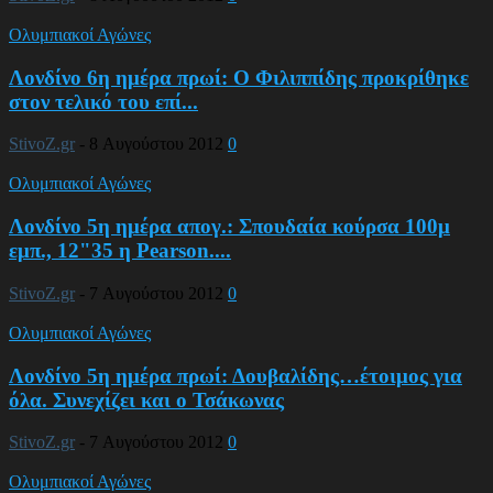
Ολυμπιακοί Αγώνες
Λονδίνο 6η ημέρα πρωί: Ο Φιλιππίδης προκρίθηκε
στον τελικό του επί...
StivoZ.gr
-
8 Αυγούστου 2012
0
Ολυμπιακοί Αγώνες
Λονδίνο 5η ημέρα απογ.: Σπουδαία κούρσα 100μ
εμπ., 12"35 η Pearson....
StivoZ.gr
-
7 Αυγούστου 2012
0
Ολυμπιακοί Αγώνες
Λονδίνο 5η ημέρα πρωί: Δουβαλίδης…έτοιμος για
όλα. Συνεχίζει και ο Τσάκωνας
StivoZ.gr
-
7 Αυγούστου 2012
0
Ολυμπιακοί Αγώνες