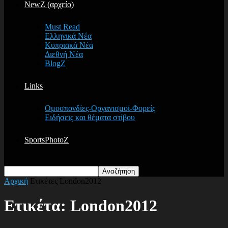
NewZ (αρχείο)
Must Read
Ελληνικά Νέα
Κυπριακά Νέα
Διεθνή Νέα
BlogZ
Links
Ομοσπονδίες-Οργανισμοί-Φορείς
Ειδήσεις και θέματα στίβου
SportsPhotoZ
Αρχική
Ετικέτες
London2012
Ετικέτα: London2012