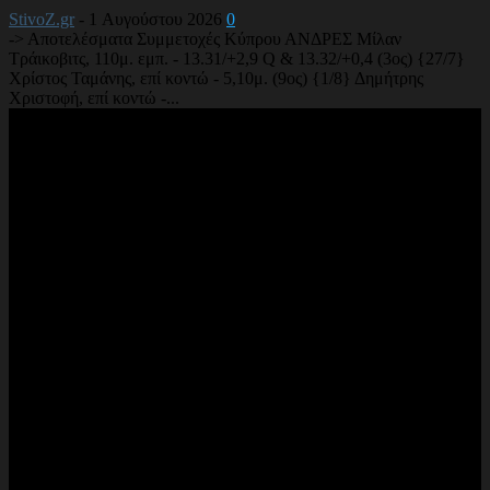
StivoZ.gr
-
1 Αυγούστου 2026
0
-> Αποτελέσματα Συμμετοχές Κύπρου ΑΝΔΡΕΣ Μίλαν
Τράικοβιτς, 110μ. εμπ. - 13.31/+2,9 Q & 13.32/+0,4 (3ος) {27/7}
Χρίστος Ταμάνης, επί κοντώ - 5,10μ. (9ος) {1/8} Δημήτρης
Χριστοφή, επί κοντώ -...