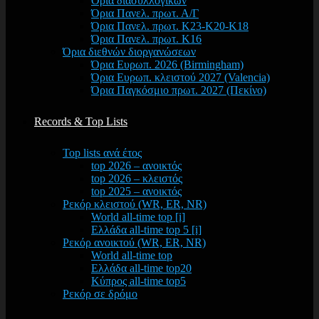
Όρια διασυλλογικών
Όρια Πανελ. πρωτ. Α/Γ
Όρια Πανελ. πρωτ. Κ23-Κ20-Κ18
Όρια Πανελ. πρωτ. Κ16
Όρια διεθνών διοργανώσεων
Όρια Ευρωπ. 2026 (Birmingham)
Όρια Ευρωπ. κλειστού 2027 (Valencia)
Όρια Παγκόσμιο πρωτ. 2027 (Πεκίνο)
Records & Top Lists
Top lists ανά έτος
top 2026 – ανοικτός
top 2026 – κλειστός
top 2025 – ανοικτός
Ρεκόρ κλειστού (WR, ER, NR)
World all-time top [i]
Ελλάδα all-time top 5 [i]
Ρεκόρ ανοικτού (WR, ER, NR)
World all-time top
Ελλάδα all-time top20
Κύπρος all-time top5
Ρεκόρ σε δρόμο