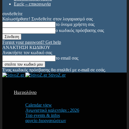
Εμείς – επικοινωνία
συνδεθείτε
Καλωσήρθατε! Συνδεθείτε στον λογαριασμό σας
το όνομα χρήστη σας
ο κωδικός πρόσβασης σας
Forgot your password? Get help
ΑΝΑΚΤΗΣΗ ΚΩΔΙΚΟΥ
Ανακτήστε τον κωδικό σας
το email σας
Ένας κωδικός πρόσβασης θα σταλθεί με e-mail σε εσάς.
StivoZ.gr
Ημερολόγιο
Calendar view
Αγωνιστικό καλεντάρι : 2026
Top events & infos
αρχείο διοργανώσεων