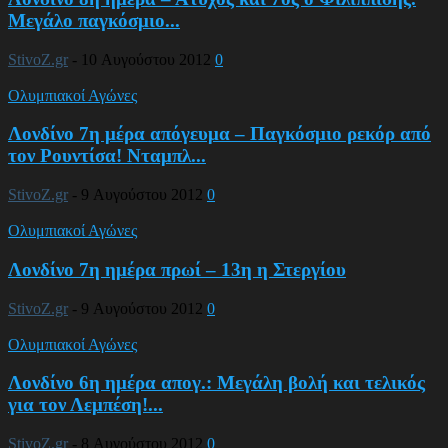
Μεγάλο παγκόσμιο...
StivoZ.gr
-
10 Αυγούστου 2012
0
Ολυμπιακοί Αγώνες
Λονδίνο 7η μέρα απόγευμα – Παγκόσμιο ρεκόρ από
τον Ρουντίσα! Νταμπλ...
StivoZ.gr
-
9 Αυγούστου 2012
0
Ολυμπιακοί Αγώνες
Λονδίνο 7η ημέρα πρωί – 13η η Στεργίου
StivoZ.gr
-
9 Αυγούστου 2012
0
Ολυμπιακοί Αγώνες
Λονδίνο 6η ημέρα απογ.: Μεγάλη βολή και τελικός
για τον Λεμπέση!...
StivoZ.gr
-
8 Αυγούστου 2012
0