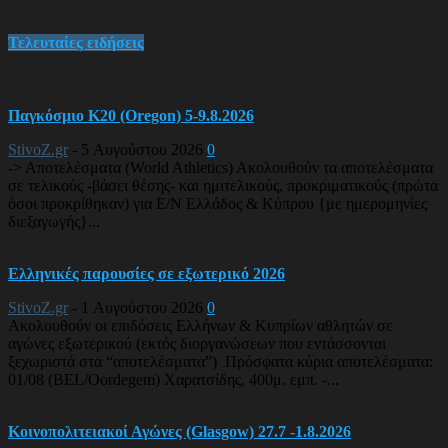
Τελευταίες ειδήσεις
Παγκόσμιο Κ20 (Oregon) 5-9.8.2026
StivoZ.gr
-
5 Αυγούστου 2026
0
-> Αποτελέσματα (World Athletics) Ακολουθούν τα αποτελέσματα
σε τελικούς -βάσει θέσης- και ημιτελικούς, προκριματικούς (πρώτα
όσοι προκρίθηκαν) για Ε/Ν Ελλάδος & Κύπρου {με ημερομηνίες
διεξαγωγής}...
Ελληνικές παρουσίες σε εξωτερικό 2026
StivoZ.gr
-
1 Αυγούστου 2026
0
Ακολουθούν οι επιδόσεις Ελλήνων & Κυπρίων αθλητών σε
αγώνες εξωτερικού (εκτός διοργανώσεων που εντάσσονται
ξεχωριστά στα “αποτελέσματα”) Πρόσφατα κύρια αποτελέσματα:
01/08 (BEL/Oordegem) Χαρατσίδης, 400μ. εμπ. -...
Κοινοπολιτειακοί Αγώνες (Glasgow) 27.7 -1.8.2026