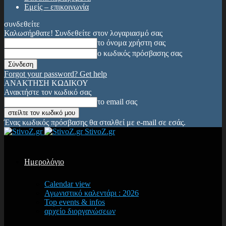
Εμείς – επικοινωνία
συνδεθείτε
Καλωσήρθατε! Συνδεθείτε στον λογαριασμό σας
το όνομα χρήστη σας
ο κωδικός πρόσβασης σας
Forgot your password? Get help
ΑΝΑΚΤΗΣΗ ΚΩΔΙΚΟΥ
Ανακτήστε τον κωδικό σας
το email σας
Ένας κωδικός πρόσβασης θα σταλθεί με e-mail σε εσάς.
StivoZ.gr
Ημερολόγιο
Calendar view
Αγωνιστικό καλεντάρι : 2026
Top events & infos
αρχείο διοργανώσεων