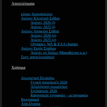
Αποτελέσματα
κύριες διοργανώσεις
Αγώνες Κλειστού Στίβου
Αγώνες 2026 (i)
Αγώνες 2025 (i)
Αγώνες Ανοικτού Στίβου
Αγώνες 2026 (o)
Αγώνες 2025 (o)
Olympics, WA & EAA champs
Αγώνες Εκτός Σταδίου
Αγώνες σε δρόμο (Μαραθώνιοι κ.α.)
Συντ. αποτελεσμάτων
Χρήσιμα
Αγωνιστική Περίοδος
Γενική προκήρυξη 2026
Αξιολόγηση σωματείων
Σχεδιασμός 2026
Κανονισμός εγγραφών – μεταγραφών
Βιογραφικά
Anti-Doping