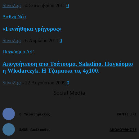
StivoZ.gr
-
4 Σεπτεμβρίου 2011
0
Διεθνή Νέα
«Γεννήθηκα γρήγορος»
StivoZ.gr
-
6 Απριλίου 2011
0
Παγκόσμιο Α/Γ
Απογοήτευση απο Τσάτουμα, Saladino. Παγκόσμιο
η Wlodarczyk. Η Τζαμαικα τις 4χ100.
StivoZ.gr
-
22 Αυγούστου 2009
0
Social Media
0
Υποστηρικτές
ΚΆΝΤΕ LIKE
3,983
Ακόλουθοι
ΑΚΟΛΟΥΘΉΣΤΕ