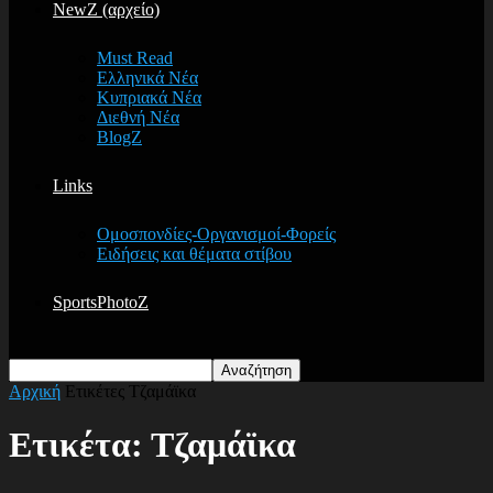
NewZ (αρχείο)
Must Read
Ελληνικά Νέα
Κυπριακά Νέα
Διεθνή Νέα
BlogZ
Links
Ομοσπονδίες-Οργανισμοί-Φορείς
Ειδήσεις και θέματα στίβου
SportsPhotoZ
Αρχική
Ετικέτες
Τζαμάϊκα
Ετικέτα: Τζαμάϊκα