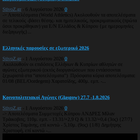
StivoZ.gr
-
6 Αυγούστου 2026
0
-> Αποτελέσματα (World Athletics) Ακολουθούν τα αποτελέσματα
σε τελικούς -βάσει θέσης- και ημιτελικούς, προκριματικούς (πρώτα
όσοι προκρίθηκαν) για Ε/Ν Ελλάδος & Κύπρου {με ημερομηνίες
διεξαγωγής}...
Ελληνικές παρουσίες σε εξωτερικό 2026
StivoZ.gr
-
1 Αυγούστου 2026
0
Ακολουθούν οι επιδόσεις Ελλήνων & Κυπρίων αθλητών σε
αγώνες εξωτερικού (εκτός διοργανώσεων που εντάσσονται
ξεχωριστά στα “αποτελέσματα”) Πρόσφατα κύρια αποτελέσματα:
01/08 (BEL/Oordegem) Χαρατσίδης, 400μ. εμπ. -...
Κοινοπολιτειακοί Αγώνες (Glasgow) 27.7 -1.8.2026
StivoZ.gr
-
1 Αυγούστου 2026
0
-> Αποτελέσματα Συμμετοχές Κύπρου ΑΝΔΡΕΣ Μίλαν
Τράικοβιτς, 110μ. εμπ. - 13.31/+2,9 Q & 13.32/+0,4 (3ος) {27/7}
Χρίστος Ταμάνης, επί κοντώ - 5,10μ. (9ος) {1/8} Δημήτρης
Χριστοφή, επί κοντώ -...