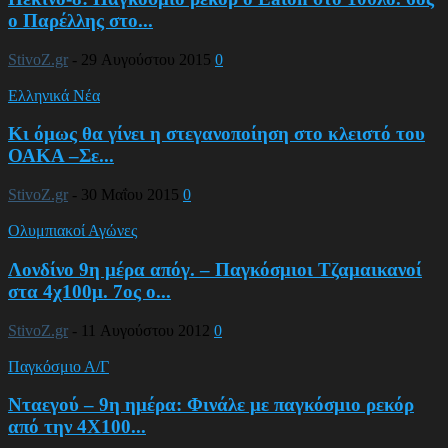
ο Παρέλλης στο...
StivoZ.gr
-
29 Αυγούστου 2015
0
Ελληνικά Νέα
Κι όμως θα γίνει η στεγανοποίηση στο κλειστό του
ΟΑΚΑ –Σε...
StivoZ.gr
-
30 Μαΐου 2015
0
Ολυμπιακοί Αγώνες
Λονδίνο 9η μέρα απόγ. – Παγκόσμιοι Τζαμαικανοί
στα 4χ100μ. 7ος ο...
StivoZ.gr
-
11 Αυγούστου 2012
0
Παγκόσμιο Α/Γ
Νταεγού – 9η ημέρα: Φινάλε με παγκόσμιο ρεκόρ
από την 4Χ100...