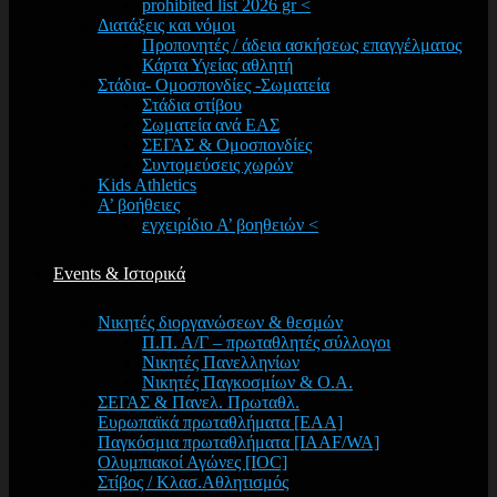
prohibited list 2026 gr <
Διατάξεις και νόμοι
Προπονητές / άδεια ασκήσεως επαγγέλματος
Κάρτα Υγείας αθλητή
Στάδια- Ομοσπονδίες -Σωματεία
Στάδια στίβου
Σωματεία ανά ΕΑΣ
ΣΕΓΑΣ & Ομοσπονδίες
Συντομεύσεις χωρών
Kids Athletics
Α’ βοήθειες
εγχειρίδιο Α’ βοηθειών <
Events & Ιστορικά
Νικητές διοργανώσεων & θεσμών
Π.Π. Α/Γ – πρωταθλητές σύλλογοι
Νικητές Πανελληνίων
Νικητές Παγκοσμίων & Ο.Α.
ΣΕΓΑΣ & Πανελ. Πρωταθλ.
Ευρωπαϊκά πρωταθλήματα [EAA]
Παγκόσμια πρωταθλήματα [IAAF/WA]
Ολυμπιακοί Αγώνες [IOC]
Στίβος / Κλασ.Αθλητισμός