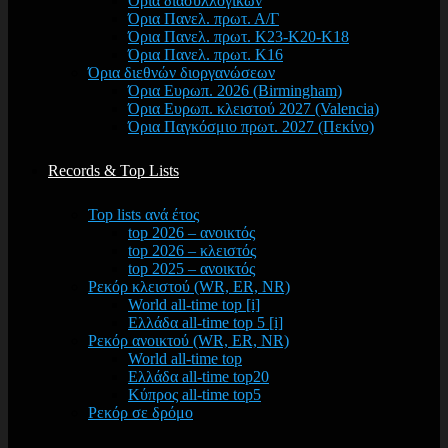
Όρια διασυλλογικών
Όρια Πανελ. πρωτ. Α/Γ
Όρια Πανελ. πρωτ. Κ23-Κ20-Κ18
Όρια Πανελ. πρωτ. Κ16
Όρια διεθνών διοργανώσεων
Όρια Ευρωπ. 2026 (Birmingham)
Όρια Ευρωπ. κλειστού 2027 (Valencia)
Όρια Παγκόσμιο πρωτ. 2027 (Πεκίνο)
Records & Top Lists
Top lists ανά έτος
top 2026 – ανοικτός
top 2026 – κλειστός
top 2025 – ανοικτός
Ρεκόρ κλειστού (WR, ER, NR)
World all-time top [i]
Ελλάδα all-time top 5 [i]
Ρεκόρ ανοικτού (WR, ER, NR)
World all-time top
Ελλάδα all-time top20
Κύπρος all-time top5
Ρεκόρ σε δρόμο