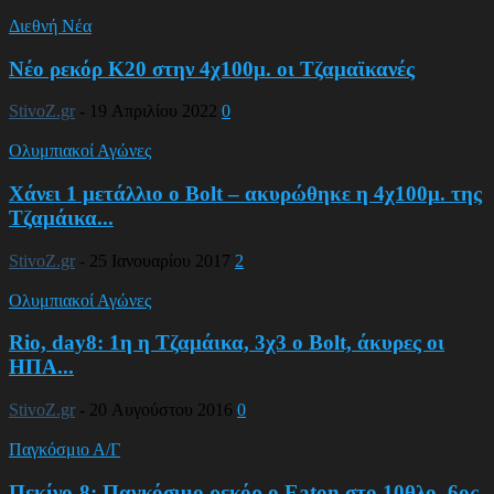
Διεθνή Νέα
Νέο ρεκόρ Κ20 στην 4χ100μ. οι Τζαμαϊκανές
StivoZ.gr
-
19 Απριλίου 2022
0
Ολυμπιακοί Αγώνες
Χάνει 1 μετάλλιο ο Bolt – ακυρώθηκε η 4χ100μ. της
Τζαμάικα...
StivoZ.gr
-
25 Ιανουαρίου 2017
2
Ολυμπιακοί Αγώνες
Rio, day8: 1η η Τζαμάικα, 3χ3 ο Bolt, άκυρες οι
ΗΠΑ...
StivoZ.gr
-
20 Αυγούστου 2016
0
Παγκόσμιο Α/Γ
Πεκίνο-8: Παγκόσμιο ρεκόρ ο Eaton στο 10θλο. 6ος