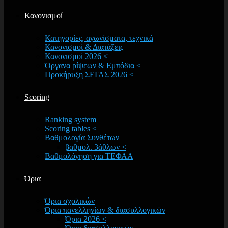
Κανονισμοί
Κατηγορίες, αγωνίσματα, τεχνικά
Κανονισμοί & Διατάξεις
Κανονισμοί 2026 <
Όργανα ρίψεων & Εμπόδια <
Προκήρυξη ΣΕΓΑΣ 2026 <
Scoring
Ranking system
Scoring tables <
Βαθμολογία Συνθέτων
βαθμολ. 3άθλων <
Βαθμολόγηση για ΤΕΦΑΑ
Όρια
Όρια σχολικών
Όρια πανελληνίων & διασυλλογικών
Όρια 2026 <