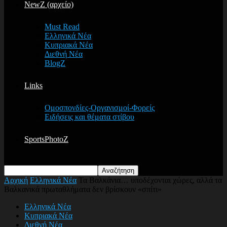
NewZ (αρχείο)
Must Read
Ελληνικά Νέα
Κυπριακά Νέα
Διεθνή Νέα
BlogZ
Links
Ομοσπονδίες-Οργανισμοί-Φορείς
Ειδήσεις και θέματα στίβου
SportsPhotoZ
Αρχική
Ελληνικά Νέα
Τα Βαλκάνια… υποδέχονται χώρες, αλλά τα
Βαλκανικά πρωταθλήματα δεν βρίσκουν «σπίτι»
Ελληνικά Νέα
Κυπριακά Νέα
Διεθνή Νέα