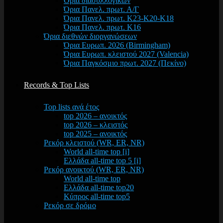
Όρια διασυλλογικών
Όρια Πανελ. πρωτ. Α/Γ
Όρια Πανελ. πρωτ. Κ23-Κ20-Κ18
Όρια Πανελ. πρωτ. Κ16
Όρια διεθνών διοργανώσεων
Όρια Ευρωπ. 2026 (Birmingham)
Όρια Ευρωπ. κλειστού 2027 (Valencia)
Όρια Παγκόσμιο πρωτ. 2027 (Πεκίνο)
Records & Top Lists
Top lists ανά έτος
top 2026 – ανοικτός
top 2026 – κλειστός
top 2025 – ανοικτός
Ρεκόρ κλειστού (WR, ER, NR)
World all-time top [i]
Ελλάδα all-time top 5 [i]
Ρεκόρ ανοικτού (WR, ER, NR)
World all-time top
Ελλάδα all-time top20
Κύπρος all-time top5
Ρεκόρ σε δρόμο