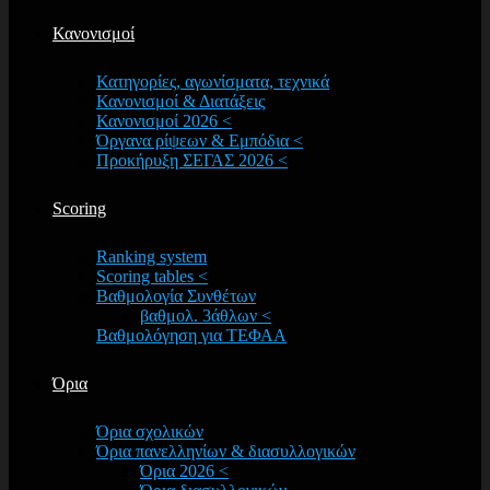
Κανονισμοί
Κατηγορίες, αγωνίσματα, τεχνικά
Κανονισμοί & Διατάξεις
Κανονισμοί 2026 <
Όργανα ρίψεων & Εμπόδια <
Προκήρυξη ΣΕΓΑΣ 2026 <
Scoring
Ranking system
Scoring tables <
Βαθμολογία Συνθέτων
βαθμολ. 3άθλων <
Βαθμολόγηση για ΤΕΦΑΑ
Όρια
Όρια σχολικών
Όρια πανελληνίων & διασυλλογικών
Όρια 2026 <