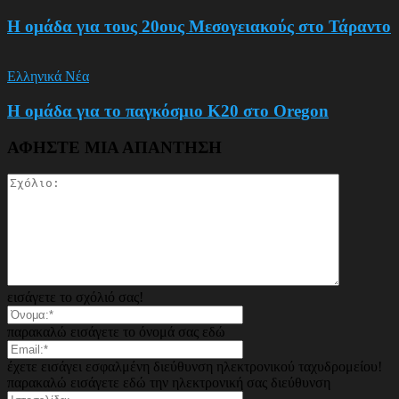
Η ομάδα για τους 20ους Μεσογειακούς στο Τάραντο
Ελληνικά Νέα
Η ομάδα για το παγκόσμιο Κ20 στο Oregon
ΑΦΗΣΤΕ ΜΙΑ ΑΠΑΝΤΗΣΗ
εισάγετε το σχόλιό σας!
παρακαλώ εισάγετε το όνομά σας εδώ
έχετε εισάγει εσφαλμένη διεύθυνση ηλεκτρονικού ταχυδρομείου!
παρακαλώ εισάγετε εδώ την ηλεκτρονική σας διεύθυνση