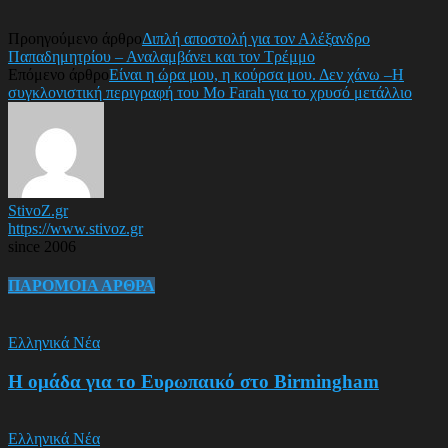
Προηγούμενο άρθρο
Διπλή αποστολή για τον Αλέξανδρο
Παπαδημητρίου – Αναλαμβάνει και τον Τρέμμο
Επόμενο άρθρο
Είναι η ώρα μου, η κούρσα μου. Δεν χάνω –Η
συγκλονιστική περιγραφή του Mo Farah για το χρυσό μετάλλιο
StivoZ.gr
https://www.stivoz.gr
since 2006
ΠΑΡΟΜΟΙΑ ΑΡΘΡΑ
Ελληνικά Νέα
Η ομάδα για το Ευρωπαικό στο Birmingham
Ελληνικά Νέα