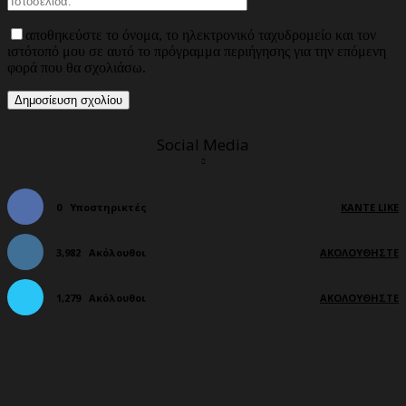
αποθηκεύστε το όνομα, το ηλεκτρονικό ταχυδρομείο και τον
ιστότοπό μου σε αυτό το πρόγραμμα περιήγησης για την επόμενη
φορά που θα σχολιάσω.
Social Media
0
Υποστηρικτές
ΚΆΝΤΕ LIKE
3,982
Ακόλουθοι
ΑΚΟΛΟΥΘΉΣΤΕ
1,279
Ακόλουθοι
ΑΚΟΛΟΥΘΉΣΤΕ