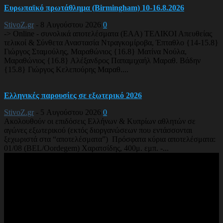
Ευρωπαϊκό πρωτάθλημα (Birmingham) 10-16.8.2026
StivoZ.gr
-
8 Αυγούστου 2026
0
-> Online - συνολικά αποτελέσματα (EAA) ΤΕΛΙΚΟΙ Απευθείας
τελικοί & Σύνθετα Αναστασία Ντραγκομίροβα, Έπταθλο {14-15.8}
Γιώργος Σταμούλης, Μαραθώνιος {16.8} Ματίνα Νούλα,
Μαραθώνιος {16.8} Αλέξανδρος Παπαμιχαήλ Μαραθ. Βάδην
{15.8} Γιώργος Κελεπούρης Μαραθ....
Ελληνικές παρουσίες σε εξωτερικό 2026
StivoZ.gr
-
5 Αυγούστου 2026
0
Ακολουθούν οι επιδόσεις Ελλήνων & Κυπρίων αθλητών σε
αγώνες εξωτερικού (εκτός διοργανώσεων που εντάσσονται
ξεχωριστά στα “αποτελέσματα”) Πρόσφατα κύρια αποτελέσματα:
01/08 (BEL/Oordegem) Χαρατσίδης, 400μ. εμπ. -...