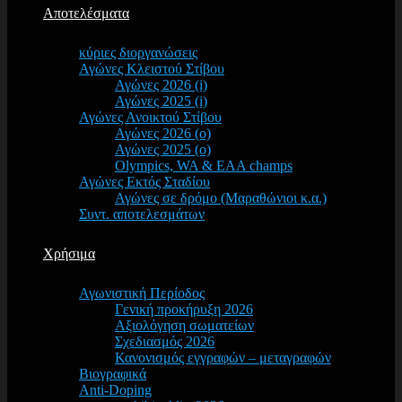
Αποτελέσματα
κύριες διοργανώσεις
Αγώνες Κλειστού Στίβου
Αγώνες 2026 (i)
Αγώνες 2025 (i)
Αγώνες Ανοικτού Στίβου
Αγώνες 2026 (o)
Αγώνες 2025 (o)
Olympics, WA & EAA champs
Αγώνες Εκτός Σταδίου
Αγώνες σε δρόμο (Μαραθώνιοι κ.α.)
Συντ. αποτελεσμάτων
Χρήσιμα
Αγωνιστική Περίοδος
Γενική προκήρυξη 2026
Αξιολόγηση σωματείων
Σχεδιασμός 2026
Κανονισμός εγγραφών – μεταγραφών
Βιογραφικά
Anti-Doping