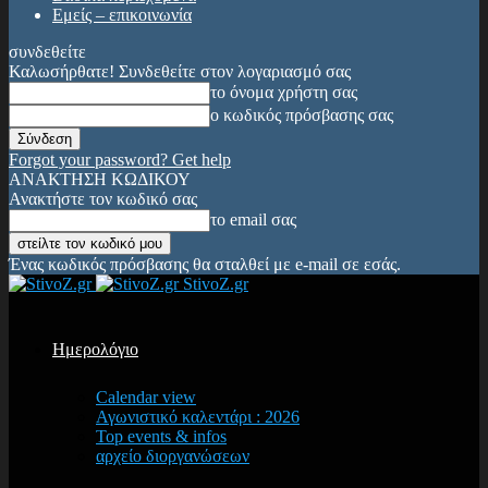
Εμείς – επικοινωνία
συνδεθείτε
Καλωσήρθατε! Συνδεθείτε στον λογαριασμό σας
το όνομα χρήστη σας
ο κωδικός πρόσβασης σας
Forgot your password? Get help
ΑΝΑΚΤΗΣΗ ΚΩΔΙΚΟΥ
Ανακτήστε τον κωδικό σας
το email σας
Ένας κωδικός πρόσβασης θα σταλθεί με e-mail σε εσάς.
StivoZ.gr
Ημερολόγιο
Calendar view
Αγωνιστικό καλεντάρι : 2026
Top events & infos
αρχείο διοργανώσεων