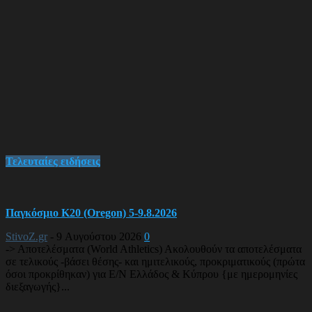
Τελευταίες ειδήσεις
Παγκόσμιο Κ20 (Oregon) 5-9.8.2026
StivoZ.gr
-
9 Αυγούστου 2026
0
-> Αποτελέσματα (World Athletics) Ακολουθούν τα αποτελέσματα
σε τελικούς -βάσει θέσης- και ημιτελικούς, προκριματικούς (πρώτα
όσοι προκρίθηκαν) για Ε/Ν Ελλάδος & Κύπρου {με ημερομηνίες
διεξαγωγής}...