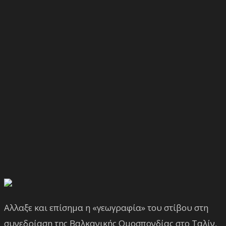
Αλλαξε και επίσημα η «γεωγραφία» του στίβου στη
συνεδρίαση της Βαλκανικής Ομοσπονδίας στο Ταλίν,