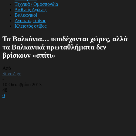
Τεχνικά / Ομοσπονδία
Διεθνείς Αγώνες
Βαλκανικοί
Ανοικτός στίβος
Κλειστός στίβος
Τα Βαλκάνια… υποδέχονται χώρες, αλλά
τα Βαλκανικά πρωταθλήματα δεν
βρίσκουν «σπίτι»
Από
StivoZ.gr
-
10 Οκτωβρίου 2013
48
0