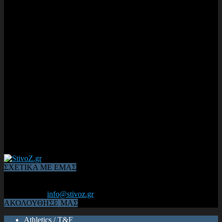
ΣΧΕΤΙΚΑ ΜΕ ΕΜΑΣ
Από το 2006, η 1η διαδικτυακή κοινότητα αθλητών & φιλάθλων
του Κλασικού Αθλητισμού! ΟΛΟΣ Ο ΣΤΙΒΟΣ ΕΙΝΑΙ ΕΔΩ
Επικοινωνία:
info@stivoz.gr
ΑΚΟΛΟΥΘΗΣΕ ΜΑΣ
Athletics / T&F