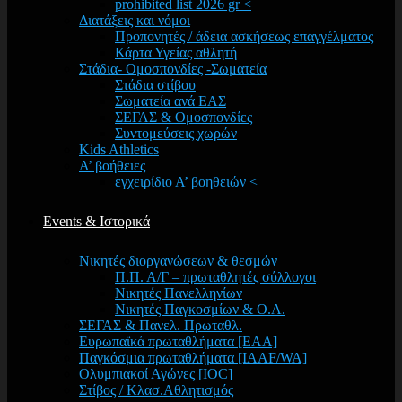
prohibited list 2026 gr <
Διατάξεις και νόμοι
Προπονητές / άδεια ασκήσεως επαγγέλματος
Κάρτα Υγείας αθλητή
Στάδια- Ομοσπονδίες -Σωματεία
Στάδια στίβου
Σωματεία ανά ΕΑΣ
ΣΕΓΑΣ & Ομοσπονδίες
Συντομεύσεις χωρών
Kids Athletics
Α’ βοήθειες
εγχειρίδιο Α’ βοηθειών <
Events & Ιστορικά
Νικητές διοργανώσεων & θεσμών
Π.Π. Α/Γ – πρωταθλητές σύλλογοι
Νικητές Πανελληνίων
Νικητές Παγκοσμίων & Ο.Α.
ΣΕΓΑΣ & Πανελ. Πρωταθλ.
Ευρωπαϊκά πρωταθλήματα [EAA]
Παγκόσμια πρωταθλήματα [IAAF/WA]
Ολυμπιακοί Αγώνες [IOC]
Στίβος / Κλασ.Αθλητισμός