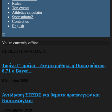
Rules
Top events
Athletics calculator
SportsphotoZ
Contact us
English
©
You're currently offline
ΠΕΡΙΣΣΟΤΕΡΑ ΘΕΜΑΤΑ
Τορίνο Γ’ ημέρα – δεν μετρήθηκε η Παπαχρήστου,
8,71 ο Bayer,...
8 Μαρτίου 2009
Αντίδραση ΣΠΣΒΕ για θέματα προπονητών και
Καυτανζόγλειο
1 Νοεμβρίου 2020