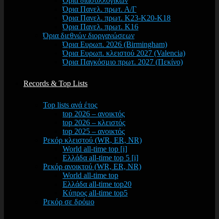
Όρια διασυλλογικών
Όρια Πανελ. πρωτ. Α/Γ
Όρια Πανελ. πρωτ. Κ23-Κ20-Κ18
Όρια Πανελ. πρωτ. Κ16
Όρια διεθνών διοργανώσεων
Όρια Ευρωπ. 2026 (Birmingham)
Όρια Ευρωπ. κλειστού 2027 (Valencia)
Όρια Παγκόσμιο πρωτ. 2027 (Πεκίνο)
Records & Top Lists
Top lists ανά έτος
top 2026 – ανοικτός
top 2026 – κλειστός
top 2025 – ανοικτός
Ρεκόρ κλειστού (WR, ER, NR)
World all-time top [i]
Ελλάδα all-time top 5 [i]
Ρεκόρ ανοικτού (WR, ER, NR)
World all-time top
Ελλάδα all-time top20
Κύπρος all-time top5
Ρεκόρ σε δρόμο