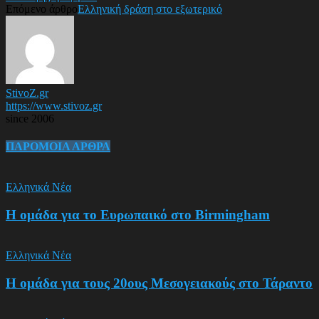
Επόμενο άρθρο
Ελληνική δράση στο εξωτερικό
StivoZ.gr
https://www.stivoz.gr
since 2006
ΠΑΡΟΜΟΙΑ ΑΡΘΡΑ
Ελληνικά Νέα
Η ομάδα για το Ευρωπαικό στο Birmingham
Ελληνικά Νέα
Η ομάδα για τους 20ους Μεσογειακούς στο Τάραντο