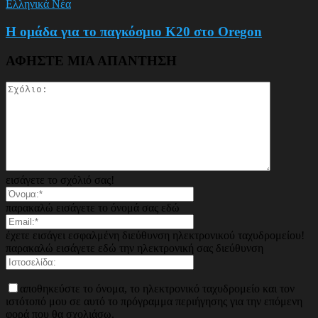
Ελληνικά Νέα
Η ομάδα για το παγκόσμιο Κ20 στο Oregon
ΑΦΗΣΤΕ ΜΙΑ ΑΠΑΝΤΗΣΗ
εισάγετε το σχόλιό σας!
παρακαλώ εισάγετε το όνομά σας εδώ
έχετε εισάγει εσφαλμένη διεύθυνση ηλεκτρονικού ταχυδρομείου!
παρακαλώ εισάγετε εδώ την ηλεκτρονική σας διεύθυνση
αποθηκεύστε το όνομα, το ηλεκτρονικό ταχυδρομείο και τον
ιστότοπό μου σε αυτό το πρόγραμμα περιήγησης για την επόμενη
φορά που θα σχολιάσω.