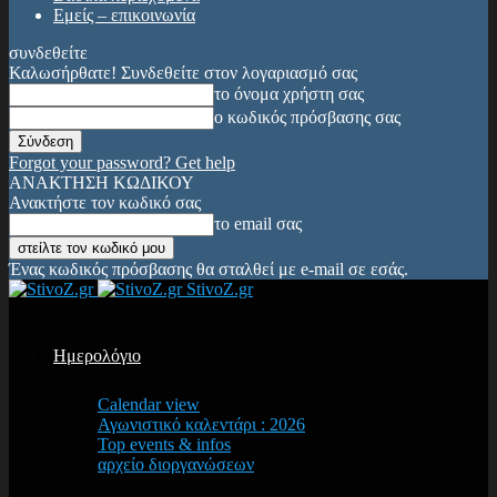
Εμείς – επικοινωνία
συνδεθείτε
Καλωσήρθατε! Συνδεθείτε στον λογαριασμό σας
το όνομα χρήστη σας
ο κωδικός πρόσβασης σας
Forgot your password? Get help
ΑΝΑΚΤΗΣΗ ΚΩΔΙΚΟΥ
Ανακτήστε τον κωδικό σας
το email σας
Ένας κωδικός πρόσβασης θα σταλθεί με e-mail σε εσάς.
StivoZ.gr
Ημερολόγιο
Calendar view
Αγωνιστικό καλεντάρι : 2026
Top events & infos
αρχείο διοργανώσεων