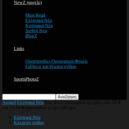
NewZ (αρχείο)
Must Read
Ελληνικά Νέα
Κυπριακά Νέα
Διεθνή Νέα
BlogZ
Links
Ομοσπονδίες-Οργανισμοί-Φορείς
Ειδήσεις και θέματα στίβου
SportsPhotoZ
Αρχική
Ελληνικά Νέα
Στις 30-31 Ιανουαρίου ημερίδες στο ΣΕΦ
και 13-14 Φεβρουαρίου το πρωτάθλημα
Ελληνικά Νέα
Κλειστός στίβος