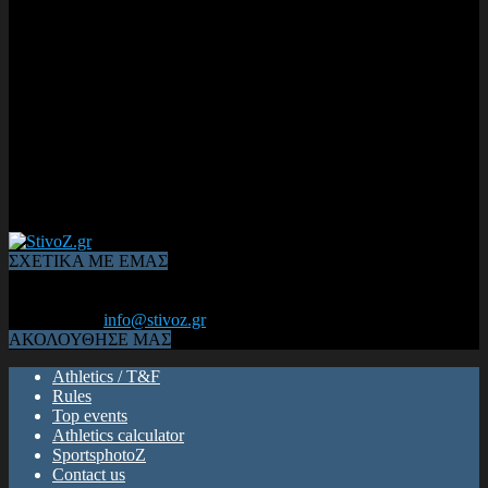
ΣΧΕΤΙΚΑ ΜΕ ΕΜΑΣ
Από το 2006, η 1η διαδικτυακή κοινότητα αθλητών & φιλάθλων
του Κλασικού Αθλητισμού! ΟΛΟΣ Ο ΣΤΙΒΟΣ ΕΙΝΑΙ ΕΔΩ
Επικοινωνία:
info@stivoz.gr
ΑΚΟΛΟΥΘΗΣΕ ΜΑΣ
Athletics / T&F
Rules
Top events
Athletics calculator
SportsphotoZ
Contact us