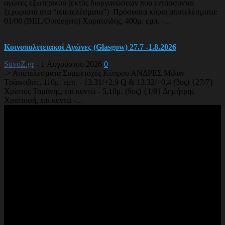
αγώνες εξωτερικού (εκτός διοργανώσεων που εντάσσονται
ξεχωριστά στα “αποτελέσματα”) Πρόσφατα κύρια αποτελέσματα:
01/08 (BEL/Oordegem) Χαρατσίδης, 400μ. εμπ. -...
Κοινοπολιτειακοί Αγώνες (Glasgow) 27.7 -1.8.2026
StivoZ.gr
-
1 Αυγούστου 2026
0
-> Αποτελέσματα Συμμετοχές Κύπρου ΑΝΔΡΕΣ Μίλαν
Τράικοβιτς, 110μ. εμπ. - 13.31/+2,9 Q & 13.32/+0,4 (3ος) {27/7}
Χρίστος Ταμάνης, επί κοντώ - 5,10μ. (9ος) {1/8} Δημήτρης
Χριστοφή, επί κοντώ -...