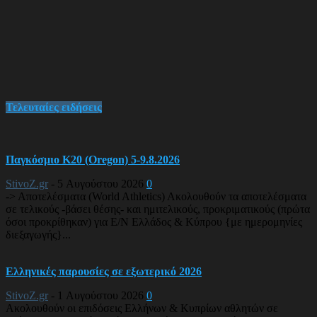
Τελευταίες ειδήσεις
Παγκόσμιο Κ20 (Oregon) 5-9.8.2026
StivoZ.gr
-
5 Αυγούστου 2026
0
-> Αποτελέσματα (World Athletics) Ακολουθούν τα αποτελέσματα
σε τελικούς -βάσει θέσης- και ημιτελικούς, προκριματικούς (πρώτα
όσοι προκρίθηκαν) για Ε/Ν Ελλάδος & Κύπρου {με ημερομηνίες
διεξαγωγής}...
Ελληνικές παρουσίες σε εξωτερικό 2026
StivoZ.gr
-
1 Αυγούστου 2026
0
Ακολουθούν οι επιδόσεις Ελλήνων & Κυπρίων αθλητών σε