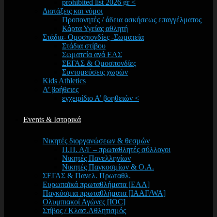
prohibited list 2026 gr <
Διατάξεις και νόμοι
Προπονητές / άδεια ασκήσεως επαγγέλματος
Κάρτα Υγείας αθλητή
Στάδια- Ομοσπονδίες -Σωματεία
Στάδια στίβου
Σωματεία ανά ΕΑΣ
ΣΕΓΑΣ & Ομοσπονδίες
Συντομεύσεις χωρών
Kids Athletics
Α’ βοήθειες
εγχειρίδιο Α’ βοηθειών <
Events & Ιστορικά
Νικητές διοργανώσεων & θεσμών
Π.Π. Α/Γ – πρωταθλητές σύλλογοι
Νικητές Πανελληνίων
Νικητές Παγκοσμίων & Ο.Α.
ΣΕΓΑΣ & Πανελ. Πρωταθλ.
Ευρωπαϊκά πρωταθλήματα [EAA]
Παγκόσμια πρωταθλήματα [IAAF/WA]
Ολυμπιακοί Αγώνες [IOC]
Στίβος / Κλασ.Αθλητισμός