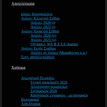
Αποτελέσματα
κύριες διοργανώσεις
Αγώνες Κλειστού Στίβου
Αγώνες 2026 (i)
Αγώνες 2025 (i)
Αγώνες Ανοικτού Στίβου
Αγώνες 2026 (o)
Αγώνες 2025 (o)
Olympics, WA & EAA champs
Αγώνες Εκτός Σταδίου
Αγώνες σε δρόμο (Μαραθώνιοι κ.α.)
Συντ. αποτελεσμάτων
Χρήσιμα
Αγωνιστική Περίοδος
Γενική προκήρυξη 2026
Αξιολόγηση σωματείων
Σχεδιασμός 2026
Κανονισμός εγγραφών – μεταγραφών
Βιογραφικά
Anti-Doping