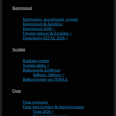
Κανονισμοί
Κατηγορίες, αγωνίσματα, τεχνικά
Κανονισμοί & Διατάξεις
Κανονισμοί 2026 <
Όργανα ρίψεων & Εμπόδια <
Προκήρυξη ΣΕΓΑΣ 2026 <
Scoring
Ranking system
Scoring tables <
Βαθμολογία Συνθέτων
βαθμολ. 3άθλων <
Βαθμολόγηση για ΤΕΦΑΑ
Όρια
Όρια σχολικών
Όρια πανελληνίων & διασυλλογικών
Όρια 2026 <