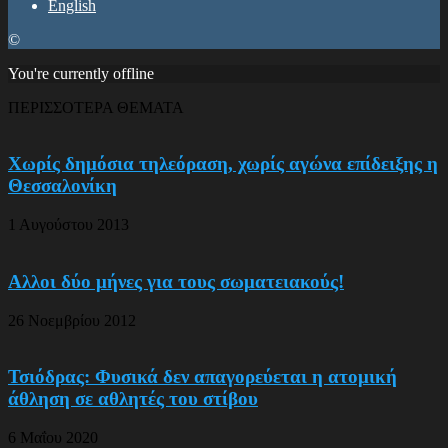
English
©
You're currently offline
ΠΕΡΙΣΣΟΤΕΡΑ ΘΕΜΑΤΑ
Χωρίς δημόσια τηλεόραση, χωρίς αγώνα επίδειξης η
Θεσσαλονίκη
1 Αυγούστου 2013
Αλλοι δύο μήνες για τους σωματειακούς!
26 Νοεμβρίου 2012
Τσιόδρας: Φυσικά δεν απαγορεύεται η ατομική
άθληση σε αθλητές του στίβου
6 Μαΐου 2020