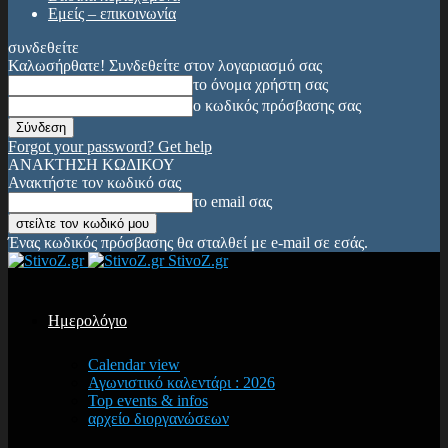
Εμείς – επικοινωνία
συνδεθείτε
Καλωσήρθατε! Συνδεθείτε στον λογαριασμό σας
το όνομα χρήστη σας
ο κωδικός πρόσβασης σας
Forgot your password? Get help
ΑΝΑΚΤΗΣΗ ΚΩΔΙΚΟΥ
Ανακτήστε τον κωδικό σας
το email σας
Ένας κωδικός πρόσβασης θα σταλθεί με e-mail σε εσάς.
StivoZ.gr
Ημερολόγιο
Calendar view
Αγωνιστικό καλεντάρι : 2026
Top events & infos
αρχείο διοργανώσεων