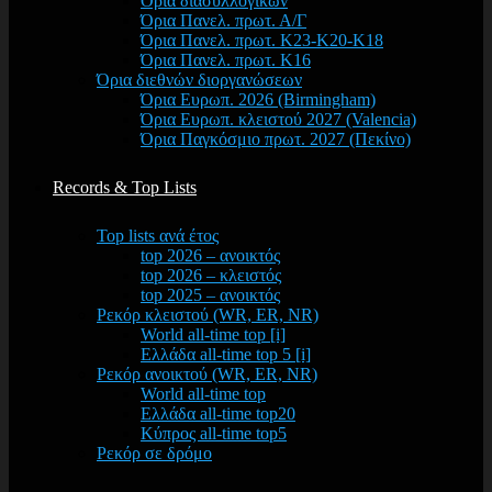
Όρια διασυλλογικών
Όρια Πανελ. πρωτ. Α/Γ
Όρια Πανελ. πρωτ. Κ23-Κ20-Κ18
Όρια Πανελ. πρωτ. Κ16
Όρια διεθνών διοργανώσεων
Όρια Ευρωπ. 2026 (Birmingham)
Όρια Ευρωπ. κλειστού 2027 (Valencia)
Όρια Παγκόσμιο πρωτ. 2027 (Πεκίνο)
Records & Top Lists
Top lists ανά έτος
top 2026 – ανοικτός
top 2026 – κλειστός
top 2025 – ανοικτός
Ρεκόρ κλειστού (WR, ER, NR)
World all-time top [i]
Ελλάδα all-time top 5 [i]
Ρεκόρ ανοικτού (WR, ER, NR)
World all-time top
Ελλάδα all-time top20
Κύπρος all-time top5
Ρεκόρ σε δρόμο