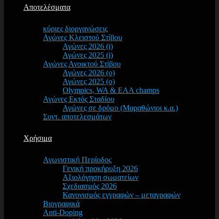
Αποτελέσματα
κύριες διοργανώσεις
Αγώνες Κλειστού Στίβου
Αγώνες 2026 (i)
Αγώνες 2025 (i)
Αγώνες Ανοικτού Στίβου
Αγώνες 2026 (o)
Αγώνες 2025 (o)
Olympics, WA & EAA champs
Αγώνες Εκτός Σταδίου
Αγώνες σε δρόμο (Μαραθώνιοι κ.α.)
Συντ. αποτελεσμάτων
Χρήσιμα
Αγωνιστική Περίοδος
Γενική προκήρυξη 2026
Αξιολόγηση σωματείων
Σχεδιασμός 2026
Κανονισμός εγγραφών – μεταγραφών
Βιογραφικά
Anti-Doping