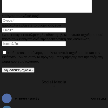
εισάγετε το σχόλιό σας!
παρακαλώ εισάγετε το όνομά σας εδώ
έχετε εισάγει εσφαλμένη διεύθυνση ηλεκτρονικού ταχυδρομείου!
παρακαλώ εισάγετε εδώ την ηλεκτρονική σας διεύθυνση
αποθηκεύστε το όνομα, το ηλεκτρονικό ταχυδρομείο και τον
ιστότοπό μου σε αυτό το πρόγραμμα περιήγησης για την επόμενη
φορά που θα σχολιάσω.
Social Media
0
Υποστηρικτές
ΚΆΝΤΕ LIKE