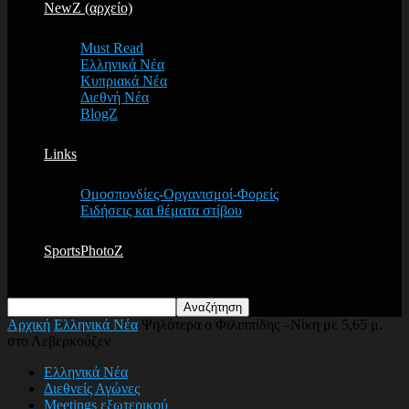
NewZ (αρχείο)
Must Read
Ελληνικά Νέα
Κυπριακά Νέα
Διεθνή Νέα
BlogZ
Links
Ομοσπονδίες-Οργανισμοί-Φορείς
Ειδήσεις και θέματα στίβου
SportsPhotoZ
Αρχική
Ελληνικά Νέα
Ψηλότερα ο Φιλιππίδης –Νίκη με 5,65 μ.
στο Λεβερκούζεν
Ελληνικά Νέα
Διεθνείς Αγώνες
Meetings εξωτερικού