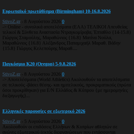
Ευρωπαϊκό πρωτάθλημα (Birmingham) 10-16.8.2026
StivoZ.gr
-
8 Αυγούστου 2026
0
-> Online - συνολικά αποτελέσματα (EAA) ΤΕΛΙΚΟΙ Απευθείας
τελικοί & Σύνθετα Αναστασία Ντραγκομίροβα, Έπταθλο {14-15.8}
Γιώργος Σταμούλης, Μαραθώνιος {16.8} Ματίνα Νούλα,
Μαραθώνιος {16.8} Αλέξανδρος Παπαμιχαήλ Μαραθ. Βάδην
{15.8} Γιώργος Κελεπούρης Μαραθ....
Παγκόσμιο Κ20 (Oregon) 5-9.8.2026
StivoZ.gr
-
8 Αυγούστου 2026
0
-> Αποτελέσματα (World Athletics) Ακολουθούν τα αποτελέσματα
σε τελικούς -βάσει θέσης- και ημιτελικούς, προκριματικούς (πρώτα
όσοι προκρίθηκαν) για Ε/Ν Ελλάδος & Κύπρου {με ημερομηνίες
διεξαγωγής}...
Ελληνικές παρουσίες σε εξωτερικό 2026
StivoZ.gr
-
5 Αυγούστου 2026
0
Ακολουθούν οι επιδόσεις Ελλήνων & Κυπρίων αθλητών σε
αγώνες εξωτερικού (εκτός διοργανώσεων που εντάσσονται