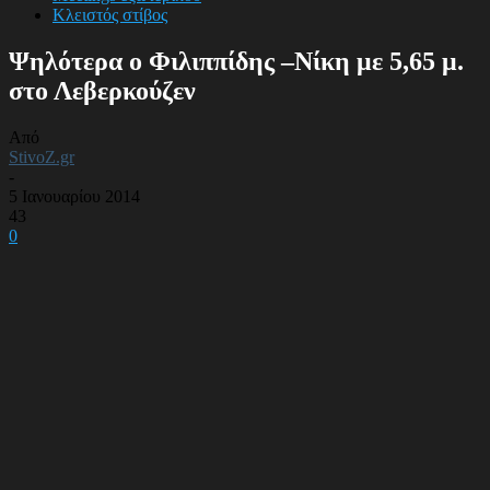
Κλειστός στίβος
Ψηλότερα ο Φιλιππίδης –Νίκη με 5,65 μ.
στο Λεβερκούζεν
Από
StivoZ.gr
-
5 Ιανουαρίου 2014
43
0