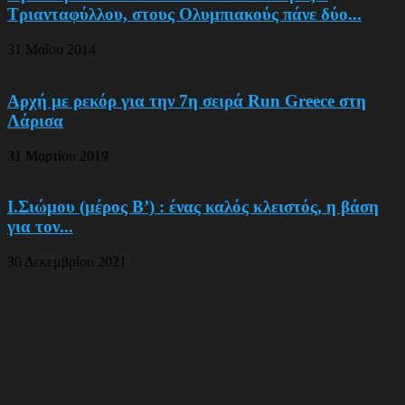
Τριανταφύλλου, στους Ολυμπιακούς πάνε δύο...
31 Μαΐου 2014
Αρχή με ρεκόρ για την 7η σειρά Run Greece στη
Λάρισα
31 Μαρτίου 2019
Ι.Σιώμου (μέρος Β’) : ένας καλός κλειστός, η βάση
για τον...
30 Δεκεμβρίου 2021