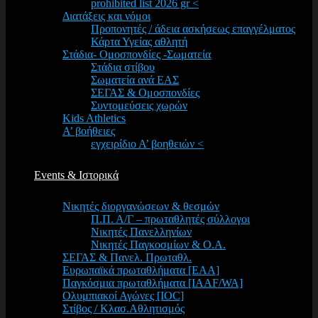
prohibited list 2026 gr <
Διατάξεις και νόμοι
Προπονητές / άδεια ασκήσεως επαγγέλματος
Κάρτα Υγείας αθλητή
Στάδια- Ομοσπονδίες -Σωματεία
Στάδια στίβου
Σωματεία ανά ΕΑΣ
ΣΕΓΑΣ & Ομοσπονδίες
Συντομεύσεις χωρών
Kids Athletics
Α’ βοήθειες
εγχειρίδιο Α’ βοηθειών <
Events & Ιστορικά
Νικητές διοργανώσεων & θεσμών
Π.Π. Α/Γ – πρωταθλητές σύλλογοι
Νικητές Πανελληνίων
Νικητές Παγκοσμίων & Ο.Α.
ΣΕΓΑΣ & Πανελ. Πρωταθλ.
Ευρωπαϊκά πρωταθλήματα [EAA]
Παγκόσμια πρωταθλήματα [IAAF/WA]
Ολυμπιακοί Αγώνες [IOC]
Στίβος / Κλασ.Αθλητισμός