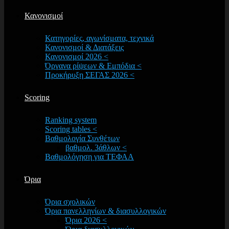
Κανονισμοί
Κατηγορίες, αγωνίσματα, τεχνικά
Κανονισμοί & Διατάξεις
Κανονισμοί 2026 <
Όργανα ρίψεων & Εμπόδια <
Προκήρυξη ΣΕΓΑΣ 2026 <
Scoring
Ranking system
Scoring tables <
Βαθμολογία Συνθέτων
βαθμολ. 3άθλων <
Βαθμολόγηση για ΤΕΦΑΑ
Όρια
Όρια σχολικών
Όρια πανελληνίων & διασυλλογικών
Όρια 2026 <