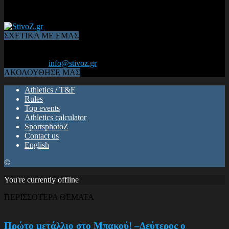
ΣΧΕΤΙΚΑ ΜΕ ΕΜΑΣ
Από το 2006, η 1η διαδικτυακή κοινότητα αθλητών & φιλάθλων
του Κλασικού Αθλητισμού! ΟΛΟΣ Ο ΣΤΙΒΟΣ ΕΙΝΑΙ ΕΔΩ
Επικοινωνία:
info@stivoz.gr
ΑΚΟΛΟΥΘΗΣΕ ΜΑΣ
Athletics / T&F
Rules
Top events
Athletics calculator
SportsphotoZ
Contact us
English
©
You're currently offline
ΠΕΡΙΣΣΟΤΕΡΑ ΘΕΜΑΤΑ
Πρώτο μετάλλιο στο Μπακού! –Δεύτερος ο