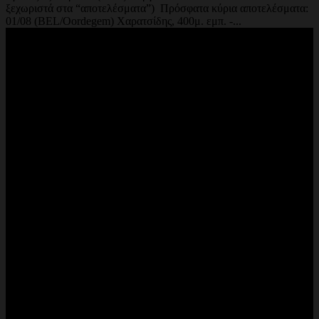
ξεχωριστά στα “αποτελέσματα”) Πρόσφατα κύρια αποτελέσματα:
01/08 (BEL/Oordegem) Χαρατσίδης, 400μ. εμπ. -...