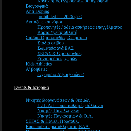
Κανονισμός εγγραφών – μεταγραφών
Βιογραφικά
Anti-Doping
prohibited list 2026 gr <
Διατάξεις και νόμοι
Προπονητές / άδεια ασκήσεως επαγγέλματος
Κάρτα Υγείας αθλητή
Στάδια- Ομοσπονδίες -Σωματεία
Στάδια στίβου
Σωματεία ανά ΕΑΣ
ΣΕΓΑΣ & Ομοσπονδίες
Συντομεύσεις χωρών
Kids Athletics
Α’ βοήθειες
εγχειρίδιο Α’ βοηθειών <
Events & Ιστορικά
Νικητές διοργανώσεων & θεσμών
Π.Π. Α/Γ – πρωταθλητές σύλλογοι
Νικητές Πανελληνίων
Νικητές Παγκοσμίων & Ο.Α.
ΣΕΓΑΣ & Πανελ. Πρωταθλ.
Ευρωπαϊκά πρωταθλήματα [EAA]