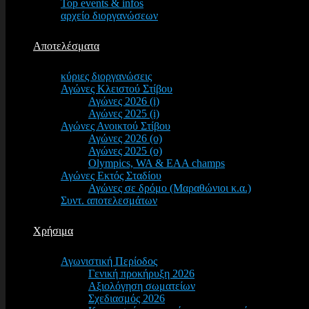
Top events & infos
αρχείο διοργανώσεων
Αποτελέσματα
κύριες διοργανώσεις
Αγώνες Κλειστού Στίβου
Αγώνες 2026 (i)
Αγώνες 2025 (i)
Αγώνες Ανοικτού Στίβου
Αγώνες 2026 (o)
Αγώνες 2025 (o)
Olympics, WA & EAA champs
Αγώνες Εκτός Σταδίου
Αγώνες σε δρόμο (Μαραθώνιοι κ.α.)
Συντ. αποτελεσμάτων
Χρήσιμα
Αγωνιστική Περίοδος
Γενική προκήρυξη 2026
Αξιολόγηση σωματείων
Σχεδιασμός 2026