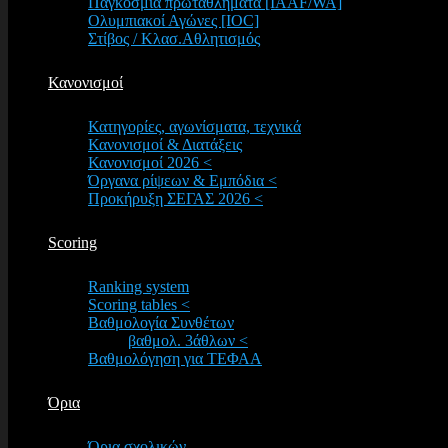
Παγκόσμια πρωταθλήματα [IAAF/WA]
Ολυμπιακοί Αγώνες [IOC]
Στίβος / Κλασ.Αθλητισμός
Κανονισμοί
Κατηγορίες, αγωνίσματα, τεχνικά
Κανονισμοί & Διατάξεις
Κανονισμοί 2026 <
Όργανα ρίψεων & Εμπόδια <
Προκήρυξη ΣΕΓΑΣ 2026 <
Scoring
Ranking system
Scoring tables <
Βαθμολογία Συνθέτων
βαθμολ. 3άθλων <
Βαθμολόγηση για ΤΕΦΑΑ
Όρια
Όρια σχολικών