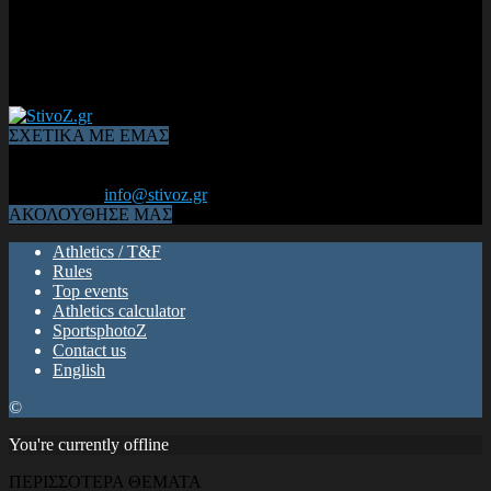
ΣΧΕΤΙΚΑ ΜΕ ΕΜΑΣ
Από το 2006, η 1η διαδικτυακή κοινότητα αθλητών & φιλάθλων
του Κλασικού Αθλητισμού! ΟΛΟΣ Ο ΣΤΙΒΟΣ ΕΙΝΑΙ ΕΔΩ
Επικοινωνία:
info@stivoz.gr
ΑΚΟΛΟΥΘΗΣΕ ΜΑΣ
Athletics / T&F
Rules
Top events
Athletics calculator
SportsphotoZ
Contact us
English
©
You're currently offline
ΠΕΡΙΣΣΟΤΕΡΑ ΘΕΜΑΤΑ