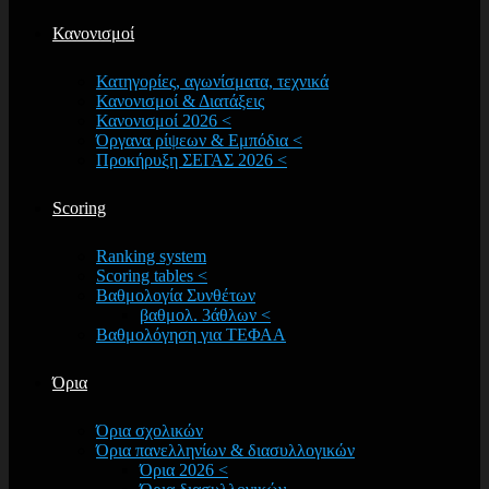
Κανονισμοί
Κατηγορίες, αγωνίσματα, τεχνικά
Κανονισμοί & Διατάξεις
Κανονισμοί 2026 <
Όργανα ρίψεων & Εμπόδια <
Προκήρυξη ΣΕΓΑΣ 2026 <
Scoring
Ranking system
Scoring tables <
Βαθμολογία Συνθέτων
βαθμολ. 3άθλων <
Βαθμολόγηση για ΤΕΦΑΑ
Όρια
Όρια σχολικών
Όρια πανελληνίων & διασυλλογικών
Όρια 2026 <