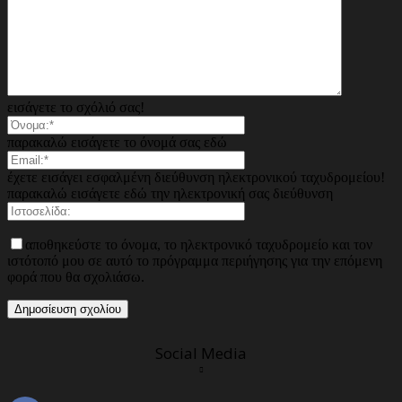
εισάγετε το σχόλιό σας!
παρακαλώ εισάγετε το όνομά σας εδώ
έχετε εισάγει εσφαλμένη διεύθυνση ηλεκτρονικού ταχυδρομείου!
παρακαλώ εισάγετε εδώ την ηλεκτρονική σας διεύθυνση
αποθηκεύστε το όνομα, το ηλεκτρονικό ταχυδρομείο και τον
ιστότοπό μου σε αυτό το πρόγραμμα περιήγησης για την επόμενη
φορά που θα σχολιάσω.
Social Media