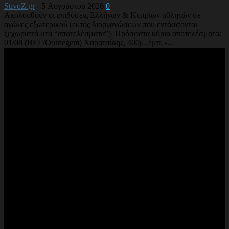
StivoZ.gr
-
5 Αυγούστου 2026
0
Ακολουθούν οι επιδόσεις Ελλήνων & Κυπρίων αθλητών σε
αγώνες εξωτερικού (εκτός διοργανώσεων που εντάσσονται
ξεχωριστά στα “αποτελέσματα”) Πρόσφατα κύρια αποτελέσματα:
01/08 (BEL/Oordegem) Χαρατσίδης, 400μ. εμπ. -...