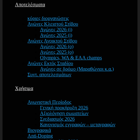
Αποτελέσματα
κύριες διοργανώσεις
Αγώνες Κλειστού Στίβου
Αγώνες 2026 (i)
Αγώνες 2025 (i)
Αγώνες Ανοικτού Στίβου
Αγώνες 2026 (o)
Αγώνες 2025 (o)
Olympics, WA & EAA champs
Αγώνες Εκτός Σταδίου
Αγώνες σε δρόμο (Μαραθώνιοι κ.α.)
Συντ. αποτελεσμάτων
Χρήσιμα
Αγωνιστική Περίοδος
Γενική προκήρυξη 2026
Αξιολόγηση σωματείων
Σχεδιασμός 2026
Κανονισμός εγγραφών – μεταγραφών
Βιογραφικά
Anti-Doping