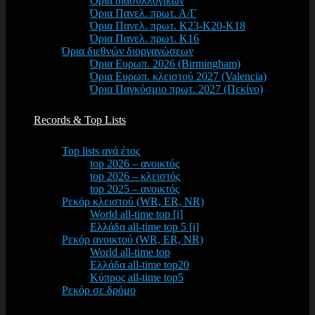
Όρια διασυλλογικών
Όρια Πανελ. πρωτ. Α/Γ
Όρια Πανελ. πρωτ. Κ23-Κ20-Κ18
Όρια Πανελ. πρωτ. Κ16
Όρια διεθνών διοργανώσεων
Όρια Ευρωπ. 2026 (Birmingham)
Όρια Ευρωπ. κλειστού 2027 (Valencia)
Όρια Παγκόσμιο πρωτ. 2027 (Πεκίνο)
Records & Top Lists
Top lists ανά έτος
top 2026 – ανοικτός
top 2026 – κλειστός
top 2025 – ανοικτός
Ρεκόρ κλειστού (WR, ER, NR)
World all-time top [i]
Ελλάδα all-time top 5 [i]
Ρεκόρ ανοικτού (WR, ER, NR)
World all-time top
Ελλάδα all-time top20
Κύπρος all-time top5
Ρεκόρ σε δρόμο