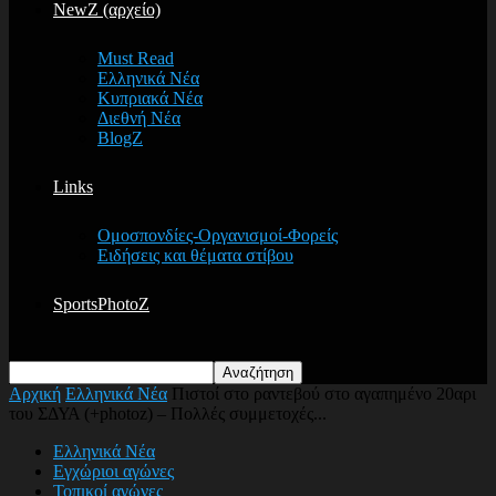
NewZ (αρχείο)
Must Read
Ελληνικά Νέα
Κυπριακά Νέα
Διεθνή Νέα
BlogZ
Links
Ομοσπονδίες-Οργανισμοί-Φορείς
Ειδήσεις και θέματα στίβου
SportsPhotoZ
Αρχική
Ελληνικά Νέα
Πιστοί στο ραντεβού στο αγαπημένο 20αρι
του ΣΔΥΑ (+photoz) – Πολλές συμμετοχές...
Ελληνικά Νέα
Εγχώριοι αγώνες
Τοπικοί αγώνες