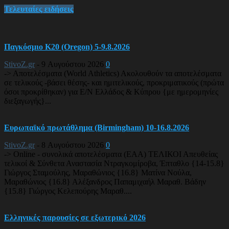
Τελευταίες ειδήσεις
Παγκόσμιο Κ20 (Oregon) 5-9.8.2026
StivoZ.gr
-
9 Αυγούστου 2026
0
-> Αποτελέσματα (World Athletics) Ακολουθούν τα αποτελέσματα
σε τελικούς -βάσει θέσης- και ημιτελικούς, προκριματικούς (πρώτα
όσοι προκρίθηκαν) για Ε/Ν Ελλάδος & Κύπρου {με ημερομηνίες
διεξαγωγής}...
Ευρωπαϊκό πρωτάθλημα (Birmingham) 10-16.8.2026
StivoZ.gr
-
8 Αυγούστου 2026
0
-> Online - συνολικά αποτελέσματα (EAA) ΤΕΛΙΚΟΙ Απευθείας
τελικοί & Σύνθετα Αναστασία Ντραγκομίροβα, Έπταθλο {14-15.8}
Γιώργος Σταμούλης, Μαραθώνιος {16.8} Ματίνα Νούλα,
Μαραθώνιος {16.8} Αλέξανδρος Παπαμιχαήλ Μαραθ. Βάδην
{15.8} Γιώργος Κελεπούρης Μαραθ....
Ελληνικές παρουσίες σε εξωτερικό 2026