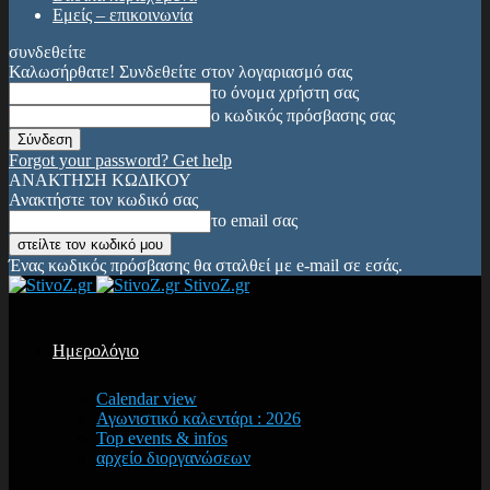
Εμείς – επικοινωνία
συνδεθείτε
Καλωσήρθατε! Συνδεθείτε στον λογαριασμό σας
το όνομα χρήστη σας
ο κωδικός πρόσβασης σας
Forgot your password? Get help
ΑΝΑΚΤΗΣΗ ΚΩΔΙΚΟΥ
Ανακτήστε τον κωδικό σας
το email σας
Ένας κωδικός πρόσβασης θα σταλθεί με e-mail σε εσάς.
StivoZ.gr
Ημερολόγιο
Calendar view
Αγωνιστικό καλεντάρι : 2026
Top events & infos
αρχείο διοργανώσεων