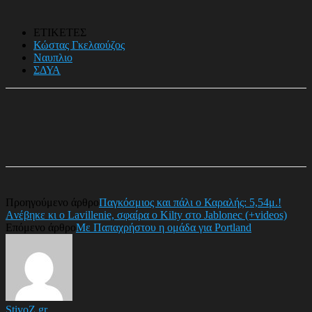
ΕΤΙΚΕΤΕΣ
Κώστας Γκελαούζος
Ναυπλιο
ΣΔΥΑ
Προηγούμενο άρθρο
Παγκόσμιος και πάλι ο Καραλής: 5,54μ.!
Aνέβηκε κι o Lavillenie, σφαίρα ο Kilty στο Jablonec (+videos)
Επόμενο άρθρο
Με Παπαχρήστου η ομάδα για Portland
StivoZ.gr