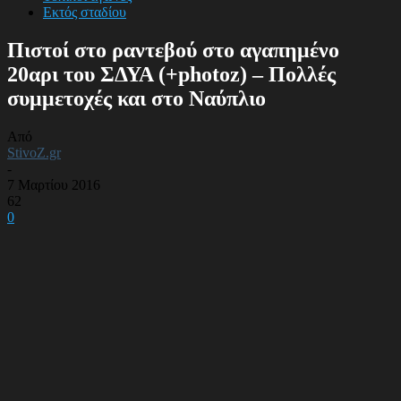
Εκτός σταδίου
Πιστοί στο ραντεβού στο αγαπημένο
20αρι του ΣΔΥΑ (+photoz) – Πολλές
συμμετοχές και στο Ναύπλιο
Από
StivoZ.gr
-
7 Μαρτίου 2016
62
0