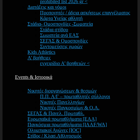
prohibited list 2026 gr <
Διατάξεις και νόμοι
Προπονητές / άδεια ασκήσεως επαγγέλματος
Κάρτα Υγείας αθλητή
Στάδια- Ομοσπονδίες -Σωματεία
Στάδια στίβου
Σωματεία ανά ΕΑΣ
ΣΕΓΑΣ & Ομοσπονδίες
Συντομεύσεις χωρών
Kids Athletics
Α’ βοήθειες
εγχειρίδιο Α’ βοηθειών <
Events & Ιστορικά
Νικητές διοργανώσεων & θεσμών
Π.Π. Α/Γ – πρωταθλητές σύλλογοι
Νικητές Πανελληνίων
Νικητές Παγκοσμίων & Ο.Α.
ΣΕΓΑΣ & Πανελ. Πρωταθλ.
Ευρωπαϊκά πρωταθλήματα [EAA]
Παγκόσμια πρωταθλήματα [IAAF/WA]
Ολυμπιακοί Αγώνες [IOC]
Στίβος / Κλασ.Αθλητισμός