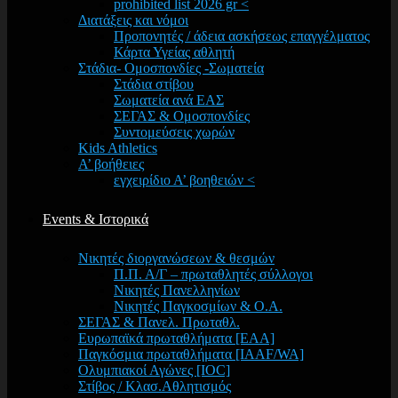
prohibited list 2026 gr <
Διατάξεις και νόμοι
Προπονητές / άδεια ασκήσεως επαγγέλματος
Κάρτα Υγείας αθλητή
Στάδια- Ομοσπονδίες -Σωματεία
Στάδια στίβου
Σωματεία ανά ΕΑΣ
ΣΕΓΑΣ & Ομοσπονδίες
Συντομεύσεις χωρών
Kids Athletics
Α’ βοήθειες
εγχειρίδιο Α’ βοηθειών <
Events & Ιστορικά
Νικητές διοργανώσεων & θεσμών
Π.Π. Α/Γ – πρωταθλητές σύλλογοι
Νικητές Πανελληνίων
Νικητές Παγκοσμίων & Ο.Α.
ΣΕΓΑΣ & Πανελ. Πρωταθλ.
Ευρωπαϊκά πρωταθλήματα [EAA]
Παγκόσμια πρωταθλήματα [IAAF/WA]
Ολυμπιακοί Αγώνες [IOC]
Στίβος / Κλασ.Αθλητισμός