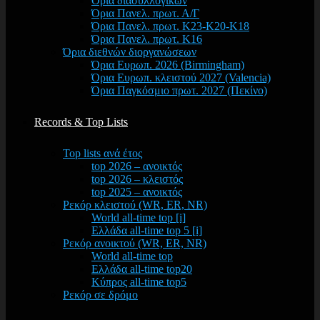
Όρια διασυλλογικών
Όρια Πανελ. πρωτ. Α/Γ
Όρια Πανελ. πρωτ. Κ23-Κ20-Κ18
Όρια Πανελ. πρωτ. Κ16
Όρια διεθνών διοργανώσεων
Όρια Ευρωπ. 2026 (Birmingham)
Όρια Ευρωπ. κλειστού 2027 (Valencia)
Όρια Παγκόσμιο πρωτ. 2027 (Πεκίνο)
Records & Top Lists
Top lists ανά έτος
top 2026 – ανοικτός
top 2026 – κλειστός
top 2025 – ανοικτός
Ρεκόρ κλειστού (WR, ER, NR)
World all-time top [i]
Ελλάδα all-time top 5 [i]
Ρεκόρ ανοικτού (WR, ER, NR)
World all-time top
Ελλάδα all-time top20
Κύπρος all-time top5
Ρεκόρ σε δρόμο