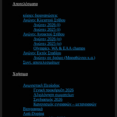
Αποτελέσματα
κύριες διοργανώσεις
Αγώνες Κλειστού Στίβου
Αγώνες 2026 (i)
Αγώνες 2025 (i)
Αγώνες Ανοικτού Στίβου
Αγώνες 2026 (o)
Αγώνες 2025 (o)
Olympics, WA & EAA champs
Αγώνες Εκτός Σταδίου
Αγώνες σε δρόμο (Μαραθώνιοι κ.α.)
Συντ. αποτελεσμάτων
Χρήσιμα
Αγωνιστική Περίοδος
Γενική προκήρυξη 2026
Αξιολόγηση σωματείων
Σχεδιασμός 2026
Κανονισμός εγγραφών – μεταγραφών
Βιογραφικά
Anti-Doping