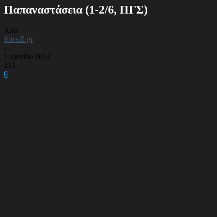
Παπαναστάσεια (1-2/6, ΠΓΣ)
Από
StivoZ.gr
-
1 Ιουνίου 2013
213
0