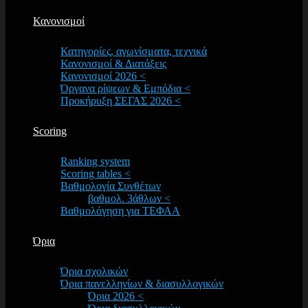
Κανονισμοί
Κατηγορίες, αγωνίσματα, τεχνικά
Κανονισμοί & Διατάξεις
Κανονισμοί 2026 <
Όργανα ρίψεων & Εμπόδια <
Προκήρυξη ΣΕΓΑΣ 2026 <
Scoring
Ranking system
Scoring tables <
Βαθμολογία Συνθέτων
βαθμολ. 3άθλων <
Βαθμολόγηση για ΤΕΦΑΑ
Όρια
Όρια σχολικών
Όρια πανελληνίων & διασυλλογικών
Όρια 2026 <