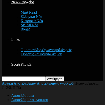
NewZ (αρχείο)
Must Read
Ελληνικά Νέα
Κυπριακά Νέα
Διεθνή Νέα
BlogZ
Links
Ομοσπονδίες-Οργανισμοί-Φορείς
Ειδήσεις και θέματα στίβου
SportsPhotoZ
Αρχική
Αποτελέσματα
Αποτελέσματα ανοικτού
Παπαναστάσεια
(1-2/6, ΠΓΣ)
Αποτελέσματα
Αποτελέσματα ανοικτού