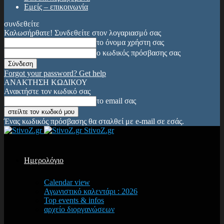
Εμείς – επικοινωνία
συνδεθείτε
Καλωσήρθατε! Συνδεθείτε στον λογαριασμό σας
το όνομα χρήστη σας
ο κωδικός πρόσβασης σας
Forgot your password? Get help
ΑΝΑΚΤΗΣΗ ΚΩΔΙΚΟΥ
Ανακτήστε τον κωδικό σας
το email σας
Ένας κωδικός πρόσβασης θα σταλθεί με e-mail σε εσάς.
StivoZ.gr
Ημερολόγιο
Calendar view
Αγωνιστικό καλεντάρι : 2026
Top events & infos
αρχείο διοργανώσεων