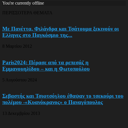
You're currently offline
ΠΕΡΙΣΣΟΤΕΡΑ ΘΕΜΑΤΑ
Με Πανέττα, Φιλάνδρα και Τσάτουμα ξεκινούν οι
Ελληνες στο Παγκόσμιο της...
8 Μαρτίου 2012
Paris2024: Πέρασε από τα ρεπεσάζ η
Εμμανουηλίδου – και η Φωτοπούλου
5 Αυγούστου 2024
Σεβαστής και Τσιφτσόγλου έθαψαν το τσεκούρι του
πολέμου -«Κυανόκρανος» ο Παναγόπουλος
13 Δεκεμβρίου 2013