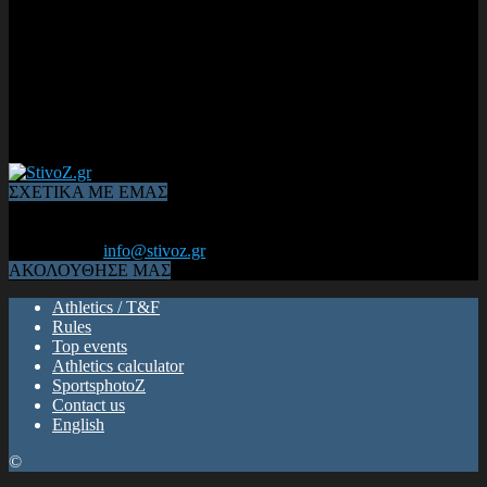
ΣΧΕΤΙΚΑ ΜΕ ΕΜΑΣ
Από το 2006, η 1η διαδικτυακή κοινότητα αθλητών & φιλάθλων
του Κλασικού Αθλητισμού! ΟΛΟΣ Ο ΣΤΙΒΟΣ ΕΙΝΑΙ ΕΔΩ
Επικοινωνία:
info@stivoz.gr
ΑΚΟΛΟΥΘΗΣΕ ΜΑΣ
Athletics / T&F
Rules
Top events
Athletics calculator
SportsphotoZ
Contact us
English
©