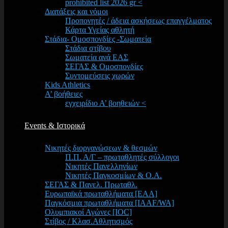
prohibited list 2026 gr <
Διατάξεις και νόμοι
Προπονητές / άδεια ασκήσεως επαγγέλματος
Κάρτα Υγείας αθλητή
Στάδια- Ομοσπονδίες -Σωματεία
Στάδια στίβου
Σωματεία ανά ΕΑΣ
ΣΕΓΑΣ & Ομοσπονδίες
Συντομεύσεις χωρών
Kids Athletics
Α’ βοήθειες
εγχειρίδιο Α’ βοηθειών <
Events & Ιστορικά
Νικητές διοργανώσεων & θεσμών
Π.Π. Α/Γ – πρωταθλητές σύλλογοι
Νικητές Πανελληνίων
Νικητές Παγκοσμίων & Ο.Α.
ΣΕΓΑΣ & Πανελ. Πρωταθλ.
Ευρωπαϊκά πρωταθλήματα [EAA]
Παγκόσμια πρωταθλήματα [IAAF/WA]
Ολυμπιακοί Αγώνες [IOC]
Στίβος / Κλασ.Αθλητισμός