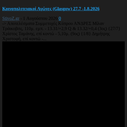
Κοινοπολιτειακοί Αγώνες (Glasgow) 27.7 -1.8.2026
StivoZ.gr
-
1 Αυγούστου 2026
0
-> Αποτελέσματα Συμμετοχές Κύπρου ΑΝΔΡΕΣ Μίλαν
Τράικοβιτς, 110μ. εμπ. - 13.31/+2,9 Q & 13.32/+0,4 (3ος) {27/7}
Χρίστος Ταμάνης, επί κοντώ - 5,10μ. (9ος) {1/8} Δημήτρης
Χριστοφή, επί κοντώ -...