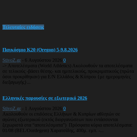
Τελευταίες ειδήσεις
Παγκόσμιο Κ20 (Oregon) 5-9.8.2026
StivoZ.gr
-
6 Αυγούστου 2026
0
-> Αποτελέσματα (World Athletics) Ακολουθούν τα αποτελέσματα
σε τελικούς -βάσει θέσης- και ημιτελικούς, προκριματικούς (πρώτα
όσοι προκρίθηκαν) για Ε/Ν Ελλάδος & Κύπρου {με ημερομηνίες
διεξαγωγής}...
Ελληνικές παρουσίες σε εξωτερικό 2026
StivoZ.gr
-
1 Αυγούστου 2026
0
Ακολουθούν οι επιδόσεις Ελλήνων & Κυπρίων αθλητών σε
αγώνες εξωτερικού (εκτός διοργανώσεων που εντάσσονται
ξεχωριστά στα “αποτελέσματα”) Πρόσφατα κύρια αποτελέσματα:
01/08 (BEL/Oordegem) Χαρατσίδης, 400μ. εμπ. -...