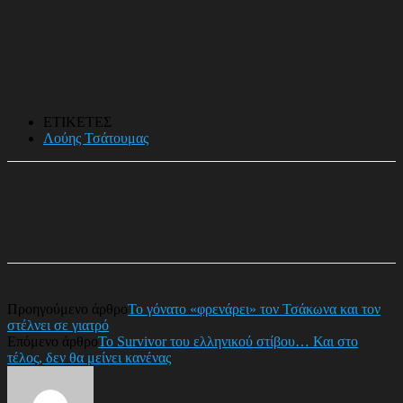
ΕΤΙΚΕΤΕΣ
Λούης Τσάτουμας
Προηγούμενο άρθρο
Το γόνατο «φρενάρει» τον Τσάκωνα και τον
στέλνει σε γιατρό
Επόμενο άρθρο
Το Survivor του ελληνικού στίβου… Και στο
τέλος, δεν θα μείνει κανένας