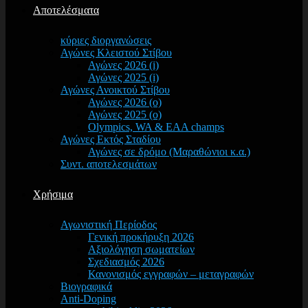
Αποτελέσματα
κύριες διοργανώσεις
Αγώνες Κλειστού Στίβου
Αγώνες 2026 (i)
Αγώνες 2025 (i)
Αγώνες Ανοικτού Στίβου
Αγώνες 2026 (o)
Αγώνες 2025 (o)
Olympics, WA & EAA champs
Αγώνες Εκτός Σταδίου
Αγώνες σε δρόμο (Μαραθώνιοι κ.α.)
Συντ. αποτελεσμάτων
Χρήσιμα
Αγωνιστική Περίοδος
Γενική προκήρυξη 2026
Αξιολόγηση σωματείων
Σχεδιασμός 2026
Κανονισμός εγγραφών – μεταγραφών
Βιογραφικά
Anti-Doping