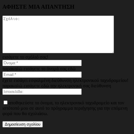
ΑΦΗΣΤΕ ΜΙΑ ΑΠΑΝΤΗΣΗ
εισάγετε το σχόλιό σας!
παρακαλώ εισάγετε το όνομά σας εδώ
έχετε εισάγει εσφαλμένη διεύθυνση ηλεκτρονικού ταχυδρομείου!
παρακαλώ εισάγετε εδώ την ηλεκτρονική σας διεύθυνση
αποθηκεύστε το όνομα, το ηλεκτρονικό ταχυδρομείο και τον
ιστότοπό μου σε αυτό το πρόγραμμα περιήγησης για την επόμενη
φορά που θα σχολιάσω.