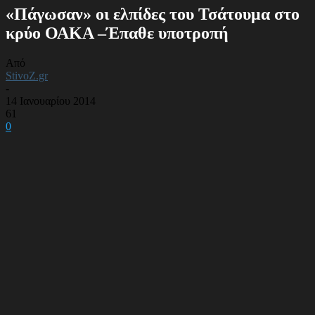
«Πάγωσαν» οι ελπίδες του Τσάτουμα στο
κρύο ΟΑΚΑ –Έπαθε υποτροπή
Από
StivoZ.gr
-
14 Ιανουαρίου 2014
61
0