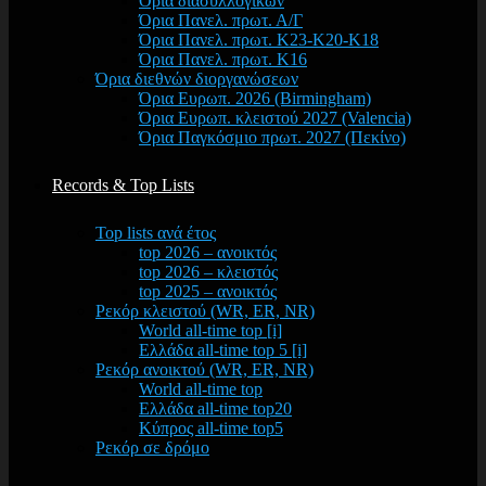
Όρια διασυλλογικών
Όρια Πανελ. πρωτ. Α/Γ
Όρια Πανελ. πρωτ. Κ23-Κ20-Κ18
Όρια Πανελ. πρωτ. Κ16
Όρια διεθνών διοργανώσεων
Όρια Ευρωπ. 2026 (Birmingham)
Όρια Ευρωπ. κλειστού 2027 (Valencia)
Όρια Παγκόσμιο πρωτ. 2027 (Πεκίνο)
Records & Top Lists
Top lists ανά έτος
top 2026 – ανοικτός
top 2026 – κλειστός
top 2025 – ανοικτός
Ρεκόρ κλειστού (WR, ER, NR)
World all-time top [i]
Ελλάδα all-time top 5 [i]
Ρεκόρ ανοικτού (WR, ER, NR)
World all-time top
Ελλάδα all-time top20
Κύπρος all-time top5
Ρεκόρ σε δρόμο