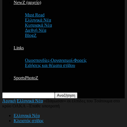
NewZ (αρχείο)
Must Read
Ελληνικά Νέα
Κυπριακά Νέα
Διεθνή Νέα
BlogZ
Links
Ομοσπονδίες-Οργανισμοί-Φορείς
Ειδήσεις και θέματα στίβου
SportsPhotoZ
Αρχική
Ελληνικά Νέα
«Πάγωσαν» οι ελπίδες του Τσάτουμα στο
κρύο ΟΑΚΑ –Έπαθε υποτροπή
Ελληνικά Νέα
Κλειστός στίβος