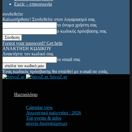
Εμείς – επικοινωνία
συνδεθείτε
Καλωσήρθατε! Συνδεθείτε στον λογαριασμό σας
το όνομα χρήστη σας
ο κωδικός πρόσβασης σας
Forgot your password? Get help
ΑΝΑΚΤΗΣΗ ΚΩΔΙΚΟΥ
Ανακτήστε τον κωδικό σας
το email σας
Ένας κωδικός πρόσβασης θα σταλθεί με e-mail σε εσάς.
StivoZ.gr
Ημερολόγιο
Calendar view
Αγωνιστικό καλεντάρι : 2026
Top events & infos
αρχείο διοργανώσεων