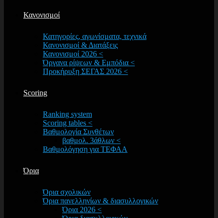
Κανονισμοί
Κατηγορίες, αγωνίσματα, τεχνικά
Κανονισμοί & Διατάξεις
Κανονισμοί 2026 <
Όργανα ρίψεων & Εμπόδια <
Προκήρυξη ΣΕΓΑΣ 2026 <
Scoring
Ranking system
Scoring tables <
Βαθμολογία Συνθέτων
βαθμολ. 3άθλων <
Βαθμολόγηση για ΤΕΦΑΑ
Όρια
Όρια σχολικών
Όρια πανελληνίων & διασυλλογικών
Όρια 2026 <