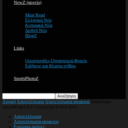
NewZ (αρχείο)
Must Read
Ελληνικά Νέα
Κυπριακά Νέα
Διεθνή Νέα
BlogZ
Links
Ομοσπονδίες-Οργανισμοί-Φορείς
Ειδήσεις και θέματα στίβου
SportsPhotoZ
Αρχική
Αποτελέσματα
Αποτελέσματα ανοικτού
Παγκύπριο
πρωτάθλημα Α/Γ (Λεμεσός) 9-10.6.2021
Αποτελέσματα
Αποτελέσματα ανοικτού
Εγχώριοι αγώνες