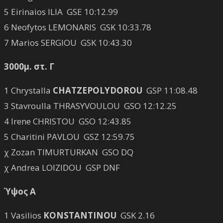
5 Eirinaios ILIA GSE 10:12.99
6 Neofytos LEMONARIS GSK 10:33.78
7 Marios SERGIOU GSK 10:43.30
3000μ. στ. Γ
1 Chrystalla
CHATZEPOLYDOROU
GSP 11:08.48
3 Stavroulla THRASYVOULOU GSO 12:12.25
4 Irene CHRISTOU GSO 12:43.85
5 Charitini PAVLOU GSZ 12:59.75
χ Zozan TIMURTURKAN GSO DQ
χ Andrea LOIZIDOU GSP DNF
Ύψος Α
1 Vasilios
KONSTANTINOU
GSK 2.16