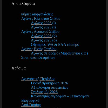
Αποτελέσματα
κύριες διοργανώσεις
Αγώνες Κλειστού Στίβου
Αγώνες 2026 (i)
Αγώνες 2025 (i)
Αγώνες Ανοικτού Στίβου
Αγώνες 2026 (o)
Αγώνες 2025 (o)
Olympics, WA & EAA champs
Αγώνες Εκτός Σταδίου
Αγώνες σε δρόμο (Μαραθώνιοι κ.α.)
Συντ. αποτελεσμάτων
Χρήσιμα
Αγωνιστική Περίοδος
Γενική προκήρυξη 2026
Αξιολόγηση σωματείων
Σχεδιασμός 2026
Κανονισμός εγγραφών – μεταγραφών
Βιογραφικά
Anti-Doping