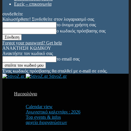
Εμείς – επικοινωνία
συνδεθείτε
Καλωσήρθατε! Συνδεθείτε στον λογαριασμό σας
το όνομα χρήστη σας
ο κωδικός πρόσβασης σας
Forgot your password? Get help
ΑΝΑΚΤΗΣΗ ΚΩΔΙΚΟΥ
Ανακτήστε τον κωδικό σας
το email σας
Ένας κωδικός πρόσβασης θα σταλθεί με e-mail σε εσάς.
StivoZ.gr
Ημερολόγιο
Calendar view
Αγωνιστικό καλεντάρι : 2026
Top events & infos
αρχείο διοργανώσεων