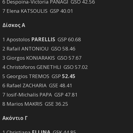
6 Despoina-Victoria PANAGI GSO 42.56
7 Elena KATSOULIS GSP 40.01
Δίσκος Α
1 Apostolos
PARELLIS
GSP 60.68
2 Rafail ANTONIOU GSO 58.46
3 Giorgos KONIARAKIS GSO 57.67
4 Christoforos GENETHLI GSO 57.02
5 Georgios TREMOS GSP
52.45
6 Rafael ZACHARIA GSE 48.41
7 Iosif-Michalis PAPA GSP 47.81
8 Marios MAKRIS GSE 36.25
Ακόντιο Γ
1 Christiana
ELLINA
GSK 44.85