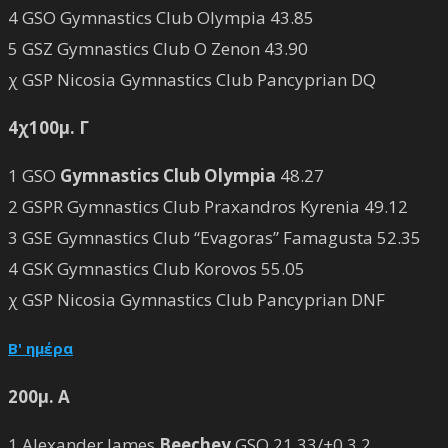
4 GSO Gymnastics Club Olympia 43.85
5 GSZ Gymnastics Club O Zenon 43.90
χ GSP Nicosia Gymnastics Club Pancyprian DQ
4χ100μ. Γ
1 GSO
Gymnastics Club Olympia
48.27
2 GSPR Gymnastics Club Praxandros Kyrenia 49.12
3 GSE Gymnastics Club “Evagoras” Famagusta 52.35
4 GSK Gymnastics Club Korovos 55.05
χ GSP Nicosia Gymnastics Club Pancyprian DNF
Β' ημέρα
200μ. Α
1 Alexander James
Beechey
GSO 21.33/+0,3 2