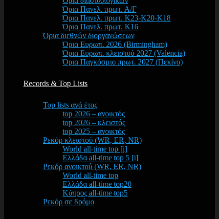
Όρια διασυλλογικών
Όρια Πανελ. πρωτ. Α/Γ
Όρια Πανελ. πρωτ. Κ23-Κ20-Κ18
Όρια Πανελ. πρωτ. Κ16
Όρια διεθνών διοργανώσεων
Όρια Ευρωπ. 2026 (Birmingham)
Όρια Ευρωπ. κλειστού 2027 (Valencia)
Όρια Παγκόσμιο πρωτ. 2027 (Πεκίνο)
Records & Top Lists
Top lists ανά έτος
top 2026 – ανοικτός
top 2026 – κλειστός
top 2025 – ανοικτός
Ρεκόρ κλειστού (WR, ER, NR)
World all-time top [i]
Ελλάδα all-time top 5 [i]
Ρεκόρ ανοικτού (WR, ER, NR)
World all-time top
Ελλάδα all-time top20
Κύπρος all-time top5
Ρεκόρ σε δρόμο