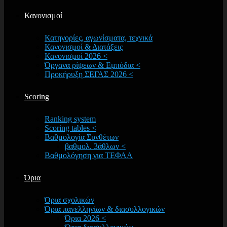
Κανονισμοί
Κατηγορίες, αγωνίσματα, τεχνικά
Κανονισμοί & Διατάξεις
Κανονισμοί 2026 <
Όργανα ρίψεων & Εμπόδια <
Προκήρυξη ΣΕΓΑΣ 2026 <
Scoring
Ranking system
Scoring tables <
Βαθμολογία Συνθέτων
βαθμολ. 3άθλων <
Βαθμολόγηση για ΤΕΦΑΑ
Όρια
Όρια σχολικών
Όρια πανελληνίων & διασυλλογικών
Όρια 2026 <