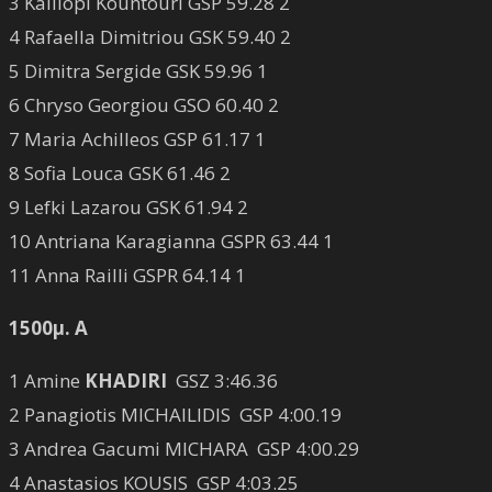
3 Kalliopi Kountouri GSP 59.28 2
4 Rafaella Dimitriou GSK 59.40 2
5 Dimitra Sergide GSK 59.96 1
6 Chryso Georgiou GSO 60.40 2
7 Maria Achilleos GSP 61.17 1
8 Sofia Louca GSK 61.46 2
9 Lefki Lazarou GSK 61.94 2
10 Antriana Karagianna GSPR 63.44 1
11 Anna Railli GSPR 64.14 1
1500μ. Α
1 Amine
KHADIRI
GSZ 3:46.36
2 Panagiotis MICHAILIDIS GSP 4:00.19
3 Andrea Gacumi MICHARA GSP 4:00.29
4 Anastasios KOUSIS GSP 4:03.25