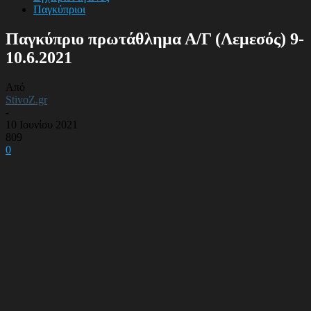
Παγκύπριοι
Παγκύπριο πρωτάθλημα Α/Γ (Λεμεσός) 9-
10.6.2021
Από
StivoZ.gr
-
10 Ιουνίου 2021
809
0