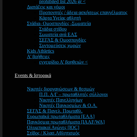
prohibited list 2026 gr <
Διατάξεις και νόμοι
Προπονητές / άδεια ασκήσεως επαγγέλματος
Κάρτα Υγείας αθλητή
Στάδια- Ομοσπονδίες -Σωματεία
Στάδια στίβου
Σωματεία ανά ΕΑΣ
ΣΕΓΑΣ & Ομοσπονδίες
Συντομεύσεις χωρών
Kids Athletics
Α’ βοήθειες
εγχειρίδιο Α’ βοηθειών <
Events & Ιστορικά
Νικητές διοργανώσεων & θεσμών
Π.Π. Α/Γ – πρωταθλητές σύλλογοι
Νικητές Πανελληνίων
Νικητές Παγκοσμίων & Ο.Α.
ΣΕΓΑΣ & Πανελ. Πρωταθλ.
Ευρωπαϊκά πρωταθλήματα [EAA]
Παγκόσμια πρωταθλήματα [IAAF/WA]
Ολυμπιακοί Αγώνες [IOC]
Στίβος / Κλασ.Αθλητισμός