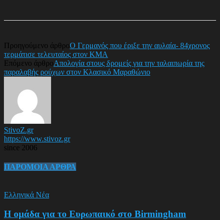
Προηγούμενο άρθρο
Ο Γερμανός που έριξε την αυλαία- 84χρονος
τερμάτισε τελευταίος στον ΚΜΑ
Επόμενο άρθρο
Απολογία στους δρομείς για την ταλαιπωρία της
παραλαβής ρούχων στον Κλασικό Μαραθώνιο
StivoZ.gr
https://www.stivoz.gr
since 2006
ΠΑΡΟΜΟΙΑ ΑΡΘΡΑ
Ελληνικά Νέα
Η ομάδα για το Ευρωπαικό στο Birmingham