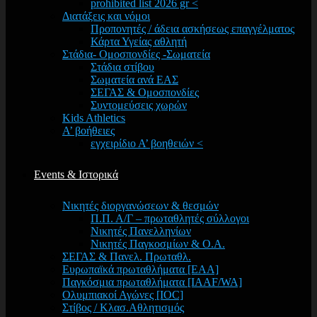
prohibited list 2026 gr <
Διατάξεις και νόμοι
Προπονητές / άδεια ασκήσεως επαγγέλματος
Κάρτα Υγείας αθλητή
Στάδια- Ομοσπονδίες -Σωματεία
Στάδια στίβου
Σωματεία ανά ΕΑΣ
ΣΕΓΑΣ & Ομοσπονδίες
Συντομεύσεις χωρών
Kids Athletics
Α’ βοήθειες
εγχειρίδιο Α’ βοηθειών <
Events & Ιστορικά
Νικητές διοργανώσεων & θεσμών
Π.Π. Α/Γ – πρωταθλητές σύλλογοι
Νικητές Πανελληνίων
Νικητές Παγκοσμίων & Ο.Α.
ΣΕΓΑΣ & Πανελ. Πρωταθλ.
Ευρωπαϊκά πρωταθλήματα [EAA]
Παγκόσμια πρωταθλήματα [IAAF/WA]
Ολυμπιακοί Αγώνες [IOC]
Στίβος / Κλασ.Αθλητισμός