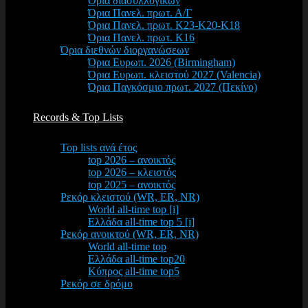
Όρια διασυλλογικών
Όρια Πανελ. πρωτ. Α/Γ
Όρια Πανελ. πρωτ. Κ23-Κ20-Κ18
Όρια Πανελ. πρωτ. Κ16
Όρια διεθνών διοργανώσεων
Όρια Ευρωπ. 2026 (Birmingham)
Όρια Ευρωπ. κλειστού 2027 (Valencia)
Όρια Παγκόσμιο πρωτ. 2027 (Πεκίνο)
Records & Top Lists
Top lists ανά έτος
top 2026 – ανοικτός
top 2026 – κλειστός
top 2025 – ανοικτός
Ρεκόρ κλειστού (WR, ER, NR)
World all-time top [i]
Ελλάδα all-time top 5 [i]
Ρεκόρ ανοικτού (WR, ER, NR)
World all-time top
Ελλάδα all-time top20
Κύπρος all-time top5
Ρεκόρ σε δρόμο