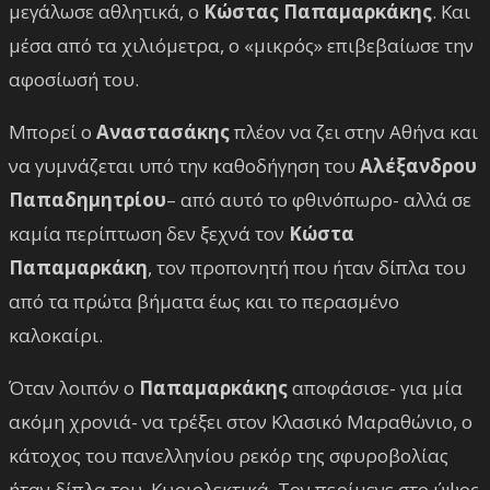
μεγάλωσε αθλητικά, ο
Κώστας Παπαμαρκάκης
. Και
μέσα από τα χιλιόμετρα, ο «μικρός» επιβεβαίωσε την
αφοσίωσή του.
Μπορεί ο
Αναστασάκης
πλέον να ζει στην Αθήνα και
να γυμνάζεται υπό την καθοδήγηση του
Αλέξανδρου
Παπαδημητρίου
– από αυτό το φθινόπωρο- αλλά σε
καμία περίπτωση δεν ξεχνά τον
Κώστα
Παπαμαρκάκη
, τον προπονητή που ήταν δίπλα του
από τα πρώτα βήματα έως και το περασμένο
καλοκαίρι.
Όταν λοιπόν ο
Παπαμαρκάκης
αποφάσισε- για μία
ακόμη χρονιά- να τρέξει στον Κλασικό Μαραθώνιο, ο
κάτοχος του πανελληνίου ρεκόρ της σφυροβολίας
ήταν δίπλα του. Κυριολεκτικά. Τον περίμενε στο ύψος