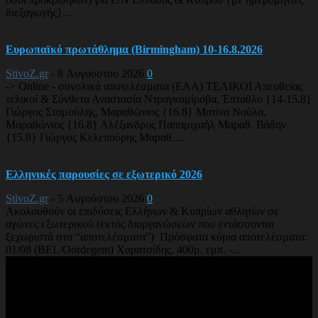
διεξαγωγής}...
Ευρωπαϊκό πρωτάθλημα (Birmingham) 10-16.8.2026
StivoZ.gr
-
8 Αυγούστου 2026
0
-> Online - συνολικά αποτελέσματα (EAA) ΤΕΛΙΚΟΙ Απευθείας
τελικοί & Σύνθετα Αναστασία Ντραγκομίροβα, Έπταθλο {14-15.8}
Γιώργος Σταμούλης, Μαραθώνιος {16.8} Ματίνα Νούλα,
Μαραθώνιος {16.8} Αλέξανδρος Παπαμιχαήλ Μαραθ. Βάδην
{15.8} Γιώργος Κελεπούρης Μαραθ....
Ελληνικές παρουσίες σε εξωτερικό 2026
StivoZ.gr
-
5 Αυγούστου 2026
0
Ακολουθούν οι επιδόσεις Ελλήνων & Κυπρίων αθλητών σε
αγώνες εξωτερικού (εκτός διοργανώσεων που εντάσσονται
ξεχωριστά στα “αποτελέσματα”) Πρόσφατα κύρια αποτελέσματα:
01/08 (BEL/Oordegem) Χαρατσίδης, 400μ. εμπ. -...