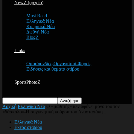
NewZ (αρχείο)
Must Read
Ελληνικά Νέα
Κυπριακά Νέα
Διεθνή Νέα
BlogZ
Links
Ομοσπονδίες-Οργανισμοί-Φορείς
Ειδήσεις και θέματα στίβου
SportsPhotoZ
Αρχική
Ελληνικά Νέα
Ο «μαθητής» δεν αφήνει μόνο του τον
«δάσκαλο»-Η συγκινητική κούρσα του Αναστασάκη...
Ελληνικά Νέα
Εκτός σταδίου