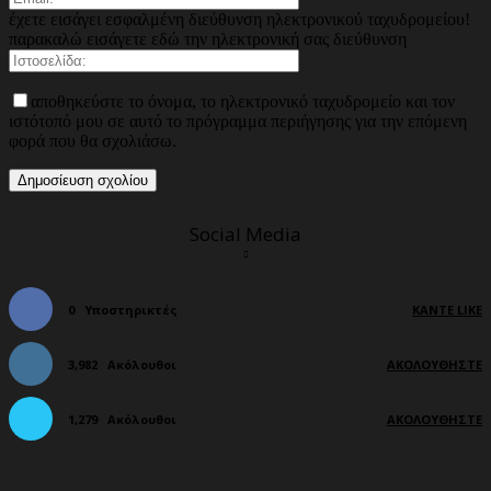
έχετε εισάγει εσφαλμένη διεύθυνση ηλεκτρονικού ταχυδρομείου!
παρακαλώ εισάγετε εδώ την ηλεκτρονική σας διεύθυνση
αποθηκεύστε το όνομα, το ηλεκτρονικό ταχυδρομείο και τον
ιστότοπό μου σε αυτό το πρόγραμμα περιήγησης για την επόμενη
φορά που θα σχολιάσω.
Social Media
0
Υποστηρικτές
ΚΆΝΤΕ LIKE
3,982
Ακόλουθοι
ΑΚΟΛΟΥΘΉΣΤΕ
1,279
Ακόλουθοι
ΑΚΟΛΟΥΘΉΣΤΕ