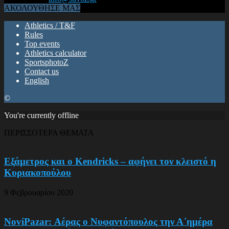
ΑΚΟΛΟΥΘΗΣΕ ΜΑΣ
Athletics / T&F
Rules
Top events
Athletics calculator
SportsphotoZ
Contact us
English
©
You're currently offline
ΠΕΡΙΣΣΟΤΕΡΑ ΘΕΜΑΤΑ
Εξάμετρος και ο Kendricks – αφήνει τον κλειστό η
Κυριακοπούλου
9 Φεβρουαρίου 2020
NoviPazar: Αέρας ο Νυφαντόπουλος την Α΄ημέρα