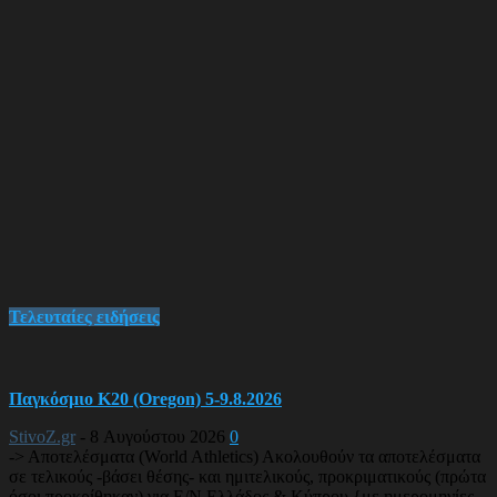
Τελευταίες ειδήσεις
Παγκόσμιο Κ20 (Oregon) 5-9.8.2026
StivoZ.gr
-
8 Αυγούστου 2026
0
-> Αποτελέσματα (World Athletics) Ακολουθούν τα αποτελέσματα
σε τελικούς -βάσει θέσης- και ημιτελικούς, προκριματικούς (πρώτα
όσοι προκρίθηκαν) για Ε/Ν Ελλάδος & Κύπρου {με ημερομηνίες