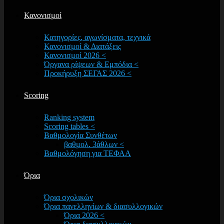
Κανονισμοί
Κατηγορίες, αγωνίσματα, τεχνικά
Κανονισμοί & Διατάξεις
Κανονισμοί 2026 <
Όργανα ρίψεων & Εμπόδια <
Προκήρυξη ΣΕΓΑΣ 2026 <
Scoring
Ranking system
Scoring tables <
Βαθμολογία Συνθέτων
βαθμολ. 3άθλων <
Βαθμολόγηση για ΤΕΦΑΑ
Όρια
Όρια σχολικών
Όρια πανελληνίων & διασυλλογικών
Όρια 2026 <