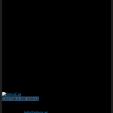
ΣΧΕΤΙΚΑ ΜΕ ΕΜΑΣ
Από το 2006, η 1η διαδικτυακή κοινότητα αθλητών & φιλάθλων
του Κλασικού Αθλητισμού! ΟΛΟΣ Ο ΣΤΙΒΟΣ ΕΙΝΑΙ ΕΔΩ
Επικοινωνία:
info@stivoz.gr