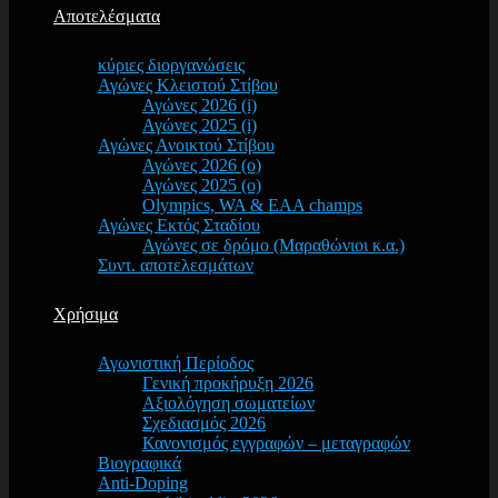
Αποτελέσματα
κύριες διοργανώσεις
Αγώνες Κλειστού Στίβου
Αγώνες 2026 (i)
Αγώνες 2025 (i)
Αγώνες Ανοικτού Στίβου
Αγώνες 2026 (o)
Αγώνες 2025 (o)
Olympics, WA & EAA champs
Αγώνες Εκτός Σταδίου
Αγώνες σε δρόμο (Μαραθώνιοι κ.α.)
Συντ. αποτελεσμάτων
Χρήσιμα
Αγωνιστική Περίοδος
Γενική προκήρυξη 2026
Αξιολόγηση σωματείων
Σχεδιασμός 2026
Κανονισμός εγγραφών – μεταγραφών
Βιογραφικά
Anti-Doping