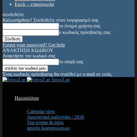
Εμείς – επικοινωνία
συνδεθείτε
Καλωσήρθατε! Συνδεθείτε στον λογαριασμό σας
το όνομα χρήστη σας
ο κωδικός πρόσβασης σας
Forgot your password? Get help
ΑΝΑΚΤΗΣΗ ΚΩΔΙΚΟΥ
Ανακτήστε τον κωδικό σας
το email σας
Ένας κωδικός πρόσβασης θα σταλθεί με e-mail σε εσάς.
StivoZ.gr
Ημερολόγιο
Calendar view
Αγωνιστικό καλεντάρι : 2026
Top events & infos
αρχείο διοργανώσεων