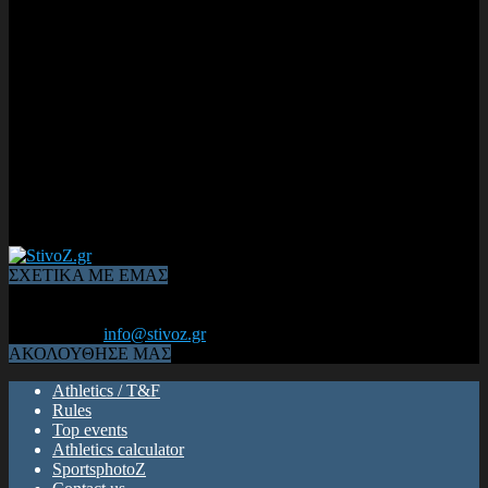
ΣΧΕΤΙΚΑ ΜΕ ΕΜΑΣ
Από το 2006, η 1η διαδικτυακή κοινότητα αθλητών & φιλάθλων
του Κλασικού Αθλητισμού! ΟΛΟΣ Ο ΣΤΙΒΟΣ ΕΙΝΑΙ ΕΔΩ
Επικοινωνία:
info@stivoz.gr
ΑΚΟΛΟΥΘΗΣΕ ΜΑΣ
Athletics / T&F
Rules
Top events
Athletics calculator
SportsphotoZ