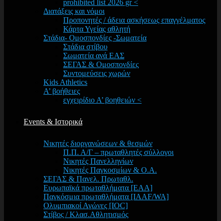
prohibited list 2026 gr <
Διατάξεις και νόμοι
Προπονητές / άδεια ασκήσεως επαγγέλματος
Κάρτα Υγείας αθλητή
Στάδια- Ομοσπονδίες -Σωματεία
Στάδια στίβου
Σωματεία ανά ΕΑΣ
ΣΕΓΑΣ & Ομοσπονδίες
Συντομεύσεις χωρών
Kids Athletics
Α’ βοήθειες
εγχειρίδιο Α’ βοηθειών <
Events & Ιστορικά
Νικητές διοργανώσεων & θεσμών
Π.Π. Α/Γ – πρωταθλητές σύλλογοι
Νικητές Πανελληνίων
Νικητές Παγκοσμίων & Ο.Α.
ΣΕΓΑΣ & Πανελ. Πρωταθλ.
Ευρωπαϊκά πρωταθλήματα [EAA]
Παγκόσμια πρωταθλήματα [IAAF/WA]
Ολυμπιακοί Αγώνες [IOC]
Στίβος / Κλασ.Αθλητισμός