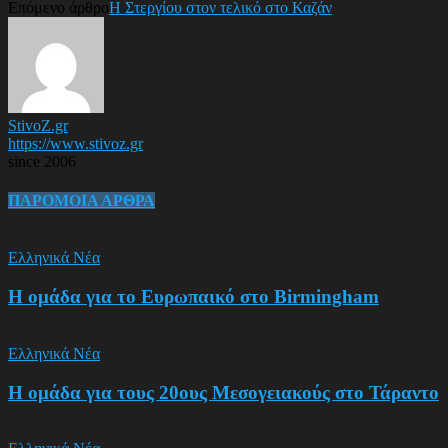
Επόμενο άρθρο
Η Στεργίου στον τελικό στο Καζάν
StivoZ.gr
https://www.stivoz.gr
since 2006
ΠΑΡΟΜΟΙΑ ΑΡΘΡΑ
Ελληνικά Νέα
Η ομάδα για το Ευρωπαικό στο Birmingham
Ελληνικά Νέα
Η ομάδα για τους 20ους Μεσογειακούς στο Τάραντο