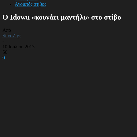
Ανοικτός στίβος
Ο Idowu «κουνάει μαντήλι» στο στίβο
Από
StivoZ.gr
-
10 Ιουλίου 2013
56
0