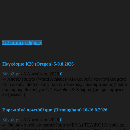
Τελευταίες ειδήσεις
Παγκόσμιο Κ20 (Oregon) 5-9.8.2026
StivoZ.gr
-
8 Αυγούστου 2026
0
-> Αποτελέσματα (World Athletics) Ακολουθούν τα αποτελέσματα
σε τελικούς -βάσει θέσης- και ημιτελικούς, προκριματικούς (πρώτα
όσοι προκρίθηκαν) για Ε/Ν Ελλάδος & Κύπρου {με ημερομηνίες
διεξαγωγής}...
Ευρωπαϊκό πρωτάθλημα (Birmingham) 10-16.8.2026
StivoZ.gr
-
8 Αυγούστου 2026
0
-> Online - συνολικά αποτελέσματα (EAA) ΤΕΛΙΚΟΙ Απευθείας