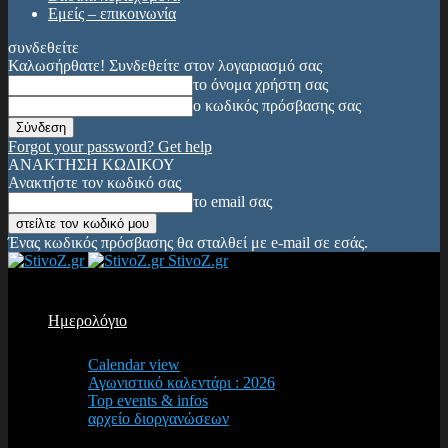
Εμείς – επικοινωνία
συνδεθείτε
Καλωσήρθατε! Συνδεθείτε στον λογαριασμό σας
το όνομα χρήστη σας
ο κωδικός πρόσβασης σας
Forgot your password? Get help
ΑΝΑΚΤΗΣΗ ΚΩΔΙΚΟΥ
Ανακτήστε τον κωδικό σας
το email σας
Ένας κωδικός πρόσβασης θα σταλθεί με e-mail σε εσάς.
StivoZ.gr
Ημερολόγιο
Calendar view
Αγωνιστικό καλεντάρι : 2026
Top events & infos
αρχείο διοργανώσεων