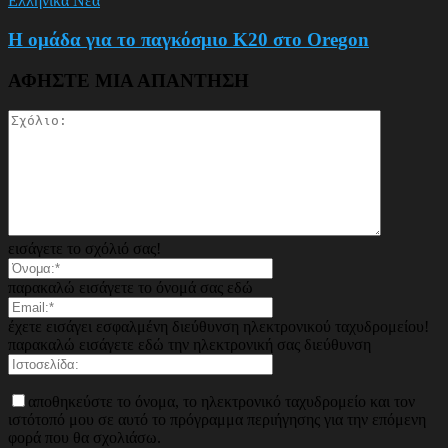
Ελληνικά Νέα
Η ομάδα για το παγκόσμιο Κ20 στο Oregon
ΑΦΗΣΤΕ ΜΙΑ ΑΠΑΝΤΗΣΗ
εισάγετε το σχόλιό σας!
παρακαλώ εισάγετε το όνομά σας εδώ
έχετε εισάγει εσφαλμένη διεύθυνση ηλεκτρονικού ταχυδρομείου!
παρακαλώ εισάγετε εδώ την ηλεκτρονική σας διεύθυνση
αποθηκεύστε το όνομα, το ηλεκτρονικό ταχυδρομείο και τον
ιστότοπό μου σε αυτό το πρόγραμμα περιήγησης για την επόμενη
φορά που θα σχολιάσω.