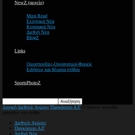
NewZ (αρχείο)
Must Read
Ελληνικά Νέα
Κυπριακά Νέα
Διεθνή Νέα
BlogZ
Links
Ομοσπονδίες-Οργανισμοί-Φορείς
Ειδήσεις και θέματα στίβου
SportsPhotoZ
Αρχική
Διεθνείς Αγώνες
Παγκόσμιο Α/Γ
Ο Idowu «κουνάει
μαντήλι» στο στίβο
Διεθνείς Αγώνες
Παγκόσμιο Α/Γ
Διεθνή Νέα