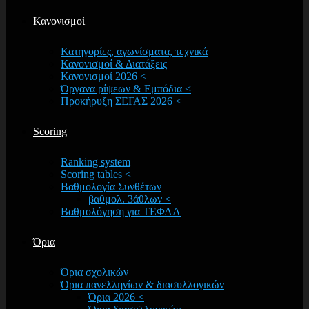
Κανονισμοί
Κατηγορίες, αγωνίσματα, τεχνικά
Κανονισμοί & Διατάξεις
Κανονισμοί 2026 <
Όργανα ρίψεων & Εμπόδια <
Προκήρυξη ΣΕΓΑΣ 2026 <
Scoring
Ranking system
Scoring tables <
Βαθμολογία Συνθέτων
βαθμολ. 3άθλων <
Βαθμολόγηση για ΤΕΦΑΑ
Όρια
Όρια σχολικών
Όρια πανελληνίων & διασυλλογικών
Όρια 2026 <