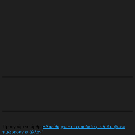
Προηγούμενο άρθρο
«Απείθαρχοι» οι εμποδιστές- Οι Κουβανοί
τιμώρησαν κι άλλον!