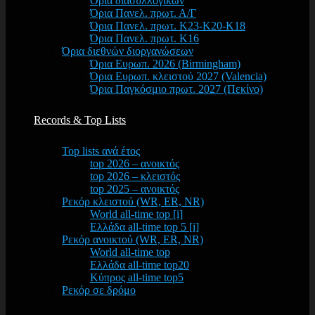
Όρια διασυλλογικών
Όρια Πανελ. πρωτ. Α/Γ
Όρια Πανελ. πρωτ. Κ23-Κ20-Κ18
Όρια Πανελ. πρωτ. Κ16
Όρια διεθνών διοργανώσεων
Όρια Ευρωπ. 2026 (Birmingham)
Όρια Ευρωπ. κλειστού 2027 (Valencia)
Όρια Παγκόσμιο πρωτ. 2027 (Πεκίνο)
Records & Top Lists
Top lists ανά έτος
top 2026 – ανοικτός
top 2026 – κλειστός
top 2025 – ανοικτός
Ρεκόρ κλειστού (WR, ER, NR)
World all-time top [i]
Ελλάδα all-time top 5 [i]
Ρεκόρ ανοικτού (WR, ER, NR)
World all-time top
Ελλάδα all-time top20
Κύπρος all-time top5
Ρεκόρ σε δρόμο