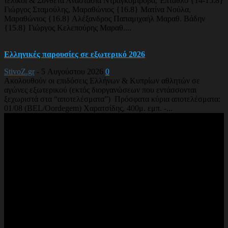
τελικοί & Σύνθετα Αναστασία Ντραγκομίροβα, Έπταθλο {14-15.8}
Γιώργος Σταμούλης, Μαραθώνιος {16.8} Ματίνα Νούλα,
Μαραθώνιος {16.8} Αλέξανδρος Παπαμιχαήλ Μαραθ. Βάδην
{15.8} Γιώργος Κελεπούρης Μαραθ....
Ελληνικές παρουσίες σε εξωτερικό 2026
StivoZ.gr
-
5 Αυγούστου 2026
0
Ακολουθούν οι επιδόσεις Ελλήνων & Κυπρίων αθλητών σε
αγώνες εξωτερικού (εκτός διοργανώσεων που εντάσσονται
ξεχωριστά στα “αποτελέσματα”) Πρόσφατα κύρια αποτελέσματα:
01/08 (BEL/Oordegem) Χαρατσίδης, 400μ. εμπ. -...