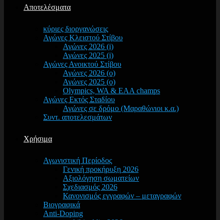
Αποτελέσματα
κύριες διοργανώσεις
Αγώνες Κλειστού Στίβου
Αγώνες 2026 (i)
Αγώνες 2025 (i)
Αγώνες Ανοικτού Στίβου
Αγώνες 2026 (o)
Αγώνες 2025 (o)
Olympics, WA & EAA champs
Αγώνες Εκτός Σταδίου
Αγώνες σε δρόμο (Μαραθώνιοι κ.α.)
Συντ. αποτελεσμάτων
Χρήσιμα
Αγωνιστική Περίοδος
Γενική προκήρυξη 2026
Αξιολόγηση σωματείων
Σχεδιασμός 2026
Κανονισμός εγγραφών – μεταγραφών
Βιογραφικά
Anti-Doping