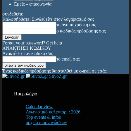
Εμείς – επικοινωνία
συνδεθείτε
Καλωσήρθατε! Συνδεθείτε στον λογαριασμό σας
το όνομα χρήστη σας
ο κωδικός πρόσβασης σας
Forgot your password? Get help
ΑΝΑΚΤΗΣΗ ΚΩΔΙΚΟΥ
Ανακτήστε τον κωδικό σας
το email σας
Ένας κωδικός πρόσβασης θα σταλθεί με e-mail σε εσάς.
StivoZ.gr
Ημερολόγιο
Calendar view
Αγωνιστικό καλεντάρι : 2026
Top events & infos
αρχείο διοργανώσεων