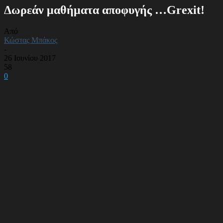
Δωρεάν μαθήματα αποφυγής …Grexit!
Από
Κώστας Μπάκος
-
26 Ιουνίου 2017
58
0