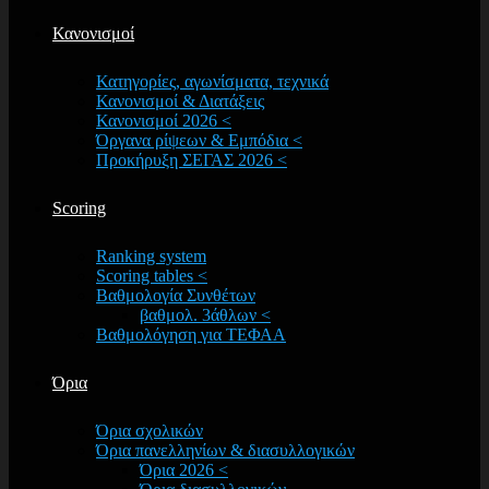
Κανονισμοί
Κατηγορίες, αγωνίσματα, τεχνικά
Κανονισμοί & Διατάξεις
Κανονισμοί 2026 <
Όργανα ρίψεων & Εμπόδια <
Προκήρυξη ΣΕΓΑΣ 2026 <
Scoring
Ranking system
Scoring tables <
Βαθμολογία Συνθέτων
βαθμολ. 3άθλων <
Βαθμολόγηση για ΤΕΦΑΑ
Όρια
Όρια σχολικών
Όρια πανελληνίων & διασυλλογικών
Όρια 2026 <