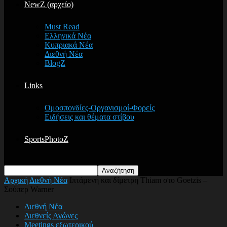
NewZ (αρχείο)
Must Read
Ελληνικά Νέα
Κυπριακά Νέα
Διεθνή Νέα
BlogZ
Links
Ομοσπονδίες-Οργανισμοί-Φορείς
Ειδήσεις και θέματα στίβου
SportsPhotoZ
Αρχική
Διεθνή Νέα
Ιπτάμενη και δίμετρη Thiam στο Goetzis –
Σούπερ Warner
Διεθνή Νέα
Διεθνείς Αγώνες
Meetings εξωτερικού