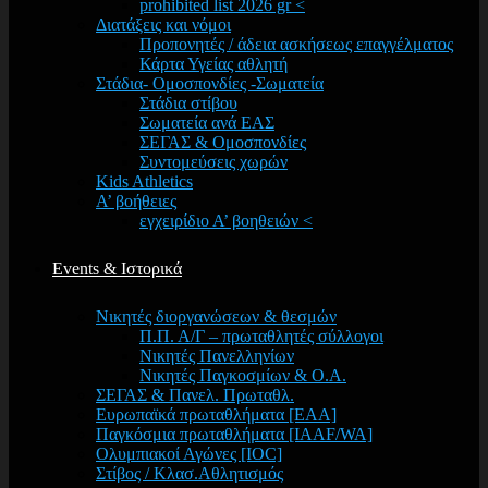
prohibited list 2026 gr <
Διατάξεις και νόμοι
Προπονητές / άδεια ασκήσεως επαγγέλματος
Κάρτα Υγείας αθλητή
Στάδια- Ομοσπονδίες -Σωματεία
Στάδια στίβου
Σωματεία ανά ΕΑΣ
ΣΕΓΑΣ & Ομοσπονδίες
Συντομεύσεις χωρών
Kids Athletics
Α’ βοήθειες
εγχειρίδιο Α’ βοηθειών <
Events & Ιστορικά
Νικητές διοργανώσεων & θεσμών
Π.Π. Α/Γ – πρωταθλητές σύλλογοι
Νικητές Πανελληνίων
Νικητές Παγκοσμίων & Ο.Α.
ΣΕΓΑΣ & Πανελ. Πρωταθλ.
Ευρωπαϊκά πρωταθλήματα [EAA]
Παγκόσμια πρωταθλήματα [IAAF/WA]
Ολυμπιακοί Αγώνες [IOC]
Στίβος / Κλασ.Αθλητισμός