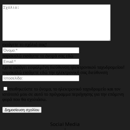
εισάγετε το σχόλιό σας!
παρακαλώ εισάγετε το όνομά σας εδώ
έχετε εισάγει εσφαλμένη διεύθυνση ηλεκτρονικού ταχυδρομείου!
παρακαλώ εισάγετε εδώ την ηλεκτρονική σας διεύθυνση
αποθηκεύστε το όνομα, το ηλεκτρονικό ταχυδρομείο και τον
ιστότοπό μου σε αυτό το πρόγραμμα περιήγησης για την επόμενη
φορά που θα σχολιάσω.
Social Media