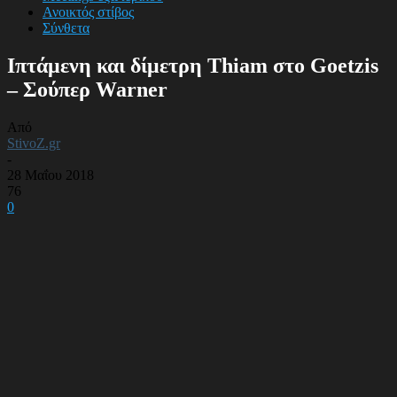
Ανοικτός στίβος
Σύνθετα
Ιπτάμενη και δίμετρη Thiam στο Goetzis
– Σούπερ Warner
Από
StivoZ.gr
-
28 Μαΐου 2018
76
0