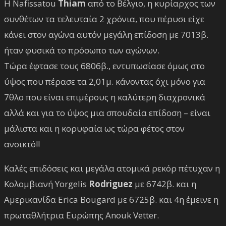
Η Nafissatou
Thiam
από το Βέλγιο, η κυρίαρχος των
συνθέτων τα τελευταία 2 χρόνια, που πέρυσι είχε
κάνει στον αγώνα αυτόν μεγάλη επίδοση με 7013β.
ήταν φυσικά το πρόσωπο των αγώνων.
Τώρα έφτασε τους 6806β., εντυπωσίασε όμως στο
ύψος που πέρασε τα 2,01μ. κάνοντας όχι μόνο για
7θλο που είναι επιμέρους η καλύτερη διαχρονικά
αλλά και για το ύψος μια σπουδαία επίδοση – είναι
μάλιστα και η κορυφαία ως τώρα φέτος στον
ανοικτό!!
Καλές επιδόσεις και μεγάλα ατομικά ρεκόρ πέτυχαν η
Κολομβιανή Yorgelis
Rodriguez
με 6742β. και η
Αμερικανίδα Erica Bougard με 6725β. και 4η έμεινε η
πρωταθλήτρια Ευρώπης Anouk Vetter.