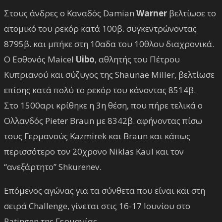
Στους άνδρες ο Καναδός Damian
Warner
βελτίωσε το
ατομικό του ρεκόρ κατά 100β. συγκεντρώνοντας
8795β. και μπήκε στη 10αδα του 10θλου διαχρονικά.
Ο Εσθονός Maicel
Uibo
, αθλητής του Πέτρου
Κυπριανού και σύζυγος της Shaunae Miller, βελτίωσε
επίσης κατά πολύ το ρεκόρ του κάνοντας 8514β.
Στο 1500αρι κρίθηκε η 3η θέση, που πήρε τελικά ο
Ολλανδός Pieter Braun με 8342β. αφήνοντας πίσω
τους Γερμανούς Kazmirek και Braun και κάπως
περισσότερο τον 20χρονο Niklas Kaul και τον
“ανεξάρτητο” Shkurenev.
Επόμενος αγώνας για τα σύνθετα που είναι και στη
σειρά Challenge, γίνεται στις 16-17 Ιουνίου στο
Ratingen της Γερμανίας.