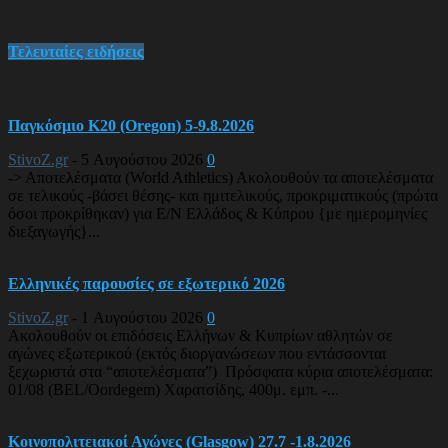
Τελευταίες ειδήσεις
Παγκόσμιο Κ20 (Oregon) 5-9.8.2026
StivoZ.gr
-
5 Αυγούστου 2026
0
-> Αποτελέσματα (World Athletics) Ακολουθούν τα αποτελέσματα
σε τελικούς -βάσει θέσης- και ημιτελικούς, προκριματικούς (πρώτα
όσοι προκρίθηκαν) για Ε/Ν Ελλάδος & Κύπρου {με ημερομηνίες
διεξαγωγής}...
Ελληνικές παρουσίες σε εξωτερικό 2026
StivoZ.gr
-
1 Αυγούστου 2026
0
Ακολουθούν οι επιδόσεις Ελλήνων & Κυπρίων αθλητών σε
αγώνες εξωτερικού (εκτός διοργανώσεων που εντάσσονται
ξεχωριστά στα “αποτελέσματα”) Πρόσφατα κύρια αποτελέσματα:
01/08 (BEL/Oordegem) Χαρατσίδης, 400μ. εμπ. -...
Κοινοπολιτειακοί Αγώνες (Glasgow) 27.7 -1.8.2026