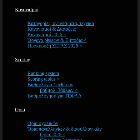
Κανονισμοί
Κατηγορίες, αγωνίσματα, τεχνικά
Κανονισμοί & Διατάξεις
Κανονισμοί 2026 <
Όργανα ρίψεων & Εμπόδια <
Προκήρυξη ΣΕΓΑΣ 2026 <
Scoring
Ranking system
Scoring tables <
Βαθμολογία Συνθέτων
βαθμολ. 3άθλων <
Βαθμολόγηση για ΤΕΦΑΑ
Όρια
Όρια σχολικών
Όρια πανελληνίων & διασυλλογικών
Όρια 2026 <