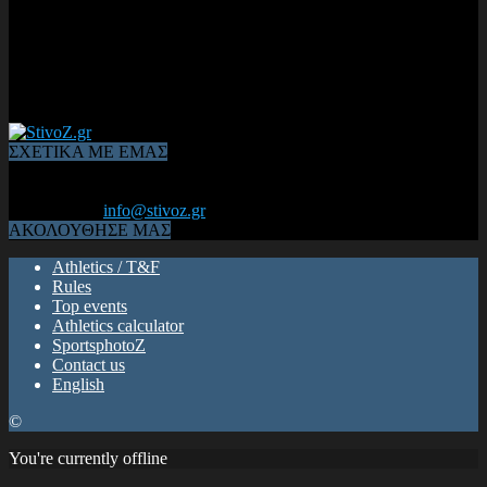
ΣΧΕΤΙΚΑ ΜΕ ΕΜΑΣ
Από το 2006, η 1η διαδικτυακή κοινότητα αθλητών & φιλάθλων
του Κλασικού Αθλητισμού! ΟΛΟΣ Ο ΣΤΙΒΟΣ ΕΙΝΑΙ ΕΔΩ
Επικοινωνία:
info@stivoz.gr
ΑΚΟΛΟΥΘΗΣΕ ΜΑΣ
Athletics / T&F
Rules
Top events
Athletics calculator
SportsphotoZ
Contact us
English
©
You're currently offline