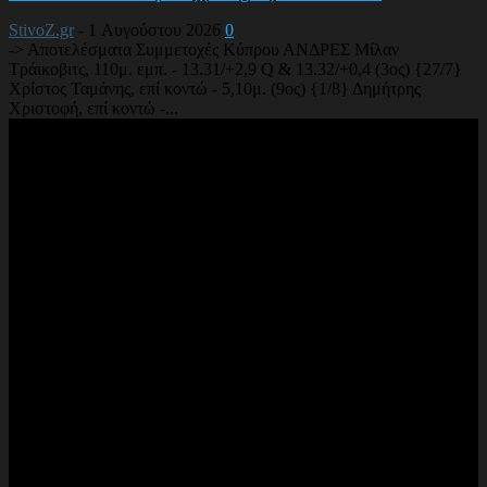
StivoZ.gr
-
1 Αυγούστου 2026
0
-> Αποτελέσματα Συμμετοχές Κύπρου ΑΝΔΡΕΣ Μίλαν
Τράικοβιτς, 110μ. εμπ. - 13.31/+2,9 Q & 13.32/+0,4 (3ος) {27/7}
Χρίστος Ταμάνης, επί κοντώ - 5,10μ. (9ος) {1/8} Δημήτρης
Χριστοφή, επί κοντώ -...