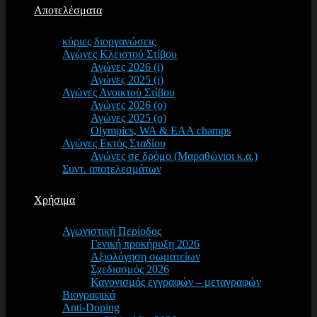
Αποτελέσματα
κύριες διοργανώσεις
Αγώνες Κλειστού Στίβου
Αγώνες 2026 (i)
Αγώνες 2025 (i)
Αγώνες Ανοικτού Στίβου
Αγώνες 2026 (o)
Αγώνες 2025 (o)
Olympics, WA & EAA champs
Αγώνες Εκτός Σταδίου
Αγώνες σε δρόμο (Μαραθώνιοι κ.α.)
Συντ. αποτελεσμάτων
Χρήσιμα
Αγωνιστική Περίοδος
Γενική προκήρυξη 2026
Αξιολόγηση σωματείων
Σχεδιασμός 2026
Κανονισμός εγγραφών – μεταγραφών
Βιογραφικά
Anti-Doping