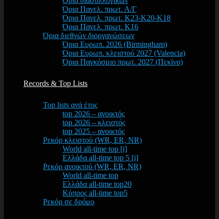
Όρια διασυλλογικών
Όρια Πανελ. πρωτ. Α/Γ
Όρια Πανελ. πρωτ. Κ23-Κ20-Κ18
Όρια Πανελ. πρωτ. Κ16
Όρια διεθνών διοργανώσεων
Όρια Ευρωπ. 2026 (Birmingham)
Όρια Ευρωπ. κλειστού 2027 (Valencia)
Όρια Παγκόσμιο πρωτ. 2027 (Πεκίνο)
Records & Top Lists
Top lists ανά έτος
top 2026 – ανοικτός
top 2026 – κλειστός
top 2025 – ανοικτός
Ρεκόρ κλειστού (WR, ER, NR)
World all-time top [i]
Ελλάδα all-time top 5 [i]
Ρεκόρ ανοικτού (WR, ER, NR)
World all-time top
Ελλάδα all-time top20
Κύπρος all-time top5
Ρεκόρ σε δρόμο