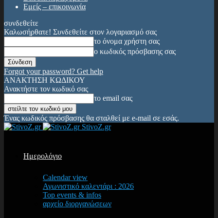
Εμείς – επικοινωνία
συνδεθείτε
Καλωσήρθατε! Συνδεθείτε στον λογαριασμό σας
το όνομα χρήστη σας
ο κωδικός πρόσβασης σας
Forgot your password? Get help
ΑΝΑΚΤΗΣΗ ΚΩΔΙΚΟΥ
Ανακτήστε τον κωδικό σας
το email σας
Ένας κωδικός πρόσβασης θα σταλθεί με e-mail σε εσάς.
StivoZ.gr
Ημερολόγιο
Calendar view
Αγωνιστικό καλεντάρι : 2026
Top events & infos
αρχείο διοργανώσεων