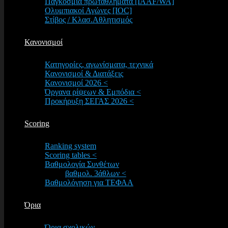
Παγκόσμια πρωταθλήματα [IAAF/WA]
Ολυμπιακοί Αγώνες [IOC]
Στίβος / Κλασ.Αθλητισμός
Κανονισμοί
Κατηγορίες, αγωνίσματα, τεχνικά
Κανονισμοί & Διατάξεις
Κανονισμοί 2026 <
Όργανα ρίψεων & Εμπόδια <
Προκήρυξη ΣΕΓΑΣ 2026 <
Scoring
Ranking system
Scoring tables <
Βαθμολογία Συνθέτων
βαθμολ. 3άθλων <
Βαθμολόγηση για ΤΕΦΑΑ
Όρια
Όρια σχολικών