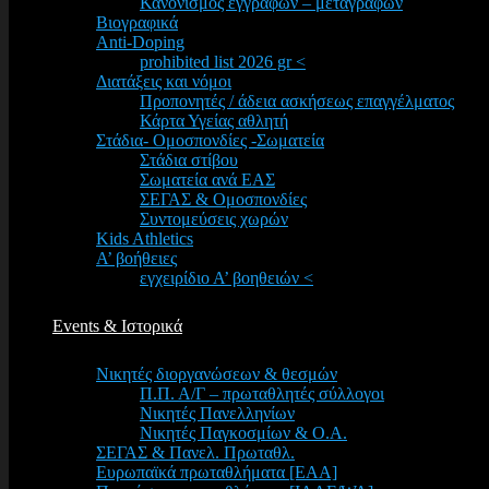
Κανονισμός εγγραφών – μεταγραφών
Βιογραφικά
Anti-Doping
prohibited list 2026 gr <
Διατάξεις και νόμοι
Προπονητές / άδεια ασκήσεως επαγγέλματος
Κάρτα Υγείας αθλητή
Στάδια- Ομοσπονδίες -Σωματεία
Στάδια στίβου
Σωματεία ανά ΕΑΣ
ΣΕΓΑΣ & Ομοσπονδίες
Συντομεύσεις χωρών
Kids Athletics
Α’ βοήθειες
εγχειρίδιο Α’ βοηθειών <
Events & Ιστορικά
Νικητές διοργανώσεων & θεσμών
Π.Π. Α/Γ – πρωταθλητές σύλλογοι
Νικητές Πανελληνίων
Νικητές Παγκοσμίων & Ο.Α.
ΣΕΓΑΣ & Πανελ. Πρωταθλ.
Ευρωπαϊκά πρωταθλήματα [EAA]