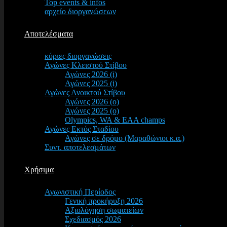
Top events & infos
αρχείο διοργανώσεων
Αποτελέσματα
κύριες διοργανώσεις
Αγώνες Κλειστού Στίβου
Αγώνες 2026 (i)
Αγώνες 2025 (i)
Αγώνες Ανοικτού Στίβου
Αγώνες 2026 (o)
Αγώνες 2025 (o)
Olympics, WA & EAA champs
Αγώνες Εκτός Σταδίου
Αγώνες σε δρόμο (Μαραθώνιοι κ.α.)
Συντ. αποτελεσμάτων
Χρήσιμα
Αγωνιστική Περίοδος
Γενική προκήρυξη 2026
Αξιολόγηση σωματείων
Σχεδιασμός 2026