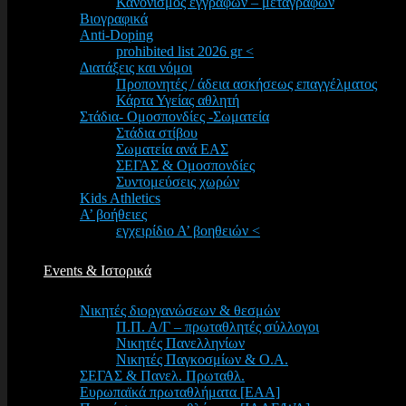
Κανονισμός εγγραφών – μεταγραφών
Βιογραφικά
Anti-Doping
prohibited list 2026 gr <
Διατάξεις και νόμοι
Προπονητές / άδεια ασκήσεως επαγγέλματος
Κάρτα Υγείας αθλητή
Στάδια- Ομοσπονδίες -Σωματεία
Στάδια στίβου
Σωματεία ανά ΕΑΣ
ΣΕΓΑΣ & Ομοσπονδίες
Συντομεύσεις χωρών
Kids Athletics
Α’ βοήθειες
εγχειρίδιο Α’ βοηθειών <
Events & Ιστορικά
Νικητές διοργανώσεων & θεσμών
Π.Π. Α/Γ – πρωταθλητές σύλλογοι
Νικητές Πανελληνίων
Νικητές Παγκοσμίων & Ο.Α.
ΣΕΓΑΣ & Πανελ. Πρωταθλ.
Ευρωπαϊκά πρωταθλήματα [EAA]