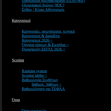
Παγκόσμια πρωταθλήματα [IAAF/WA]
Ολυμπιακοί Αγώνες [IOC]
Στίβος / Κλασ.Αθλητισμός
Κανονισμοί
Κατηγορίες, αγωνίσματα, τεχνικά
Κανονισμοί & Διατάξεις
Κανονισμοί 2026 <
Όργανα ρίψεων & Εμπόδια <
Προκήρυξη ΣΕΓΑΣ 2026 <
Scoring
Ranking system
Scoring tables <
Βαθμολογία Συνθέτων
βαθμολ. 3άθλων <
Βαθμολόγηση για ΤΕΦΑΑ
Όρια
Όρια σχολικών