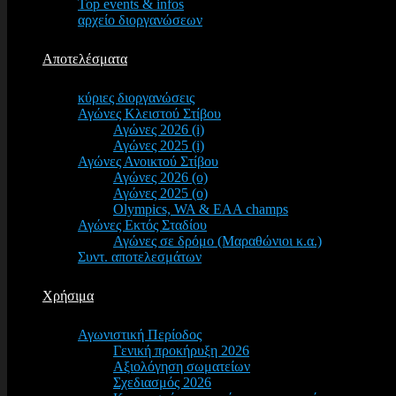
Top events & infos
αρχείο διοργανώσεων
Αποτελέσματα
κύριες διοργανώσεις
Αγώνες Κλειστού Στίβου
Αγώνες 2026 (i)
Αγώνες 2025 (i)
Αγώνες Ανοικτού Στίβου
Αγώνες 2026 (o)
Αγώνες 2025 (o)
Olympics, WA & EAA champs
Αγώνες Εκτός Σταδίου
Αγώνες σε δρόμο (Μαραθώνιοι κ.α.)
Συντ. αποτελεσμάτων
Χρήσιμα
Αγωνιστική Περίοδος
Γενική προκήρυξη 2026
Αξιολόγηση σωματείων
Σχεδιασμός 2026