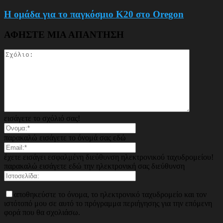
Η ομάδα για το παγκόσμιο Κ20 στο Oregon
ΑΦΗΣΤΕ ΜΙΑ ΑΠΑΝΤΗΣΗ
εισάγετε το σχόλιό σας!
παρακαλώ εισάγετε το όνομά σας εδώ
έχετε εισάγει εσφαλμένη διεύθυνση ηλεκτρονικού ταχυδρομείου!
παρακαλώ εισάγετε εδώ την ηλεκτρονική σας διεύθυνση
αποθηκεύστε το όνομα, το ηλεκτρονικό ταχυδρομείο και τον
ιστότοπό μου σε αυτό το πρόγραμμα περιήγησης για την επόμενη
φορά που θα σχολιάσω.