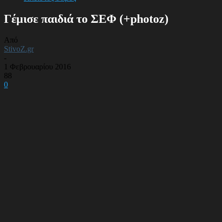
Γέμισε παιδιά το ΣΕΦ (+photoz)
Από
StivoZ.gr
-
1 Φεβρουαρίου 2016
88
0