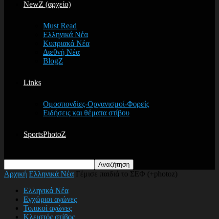
NewZ (αρχείο)
Must Read
Ελληνικά Νέα
Κυπριακά Νέα
Διεθνή Νέα
BlogZ
Links
Ομοσπονδίες-Οργανισμοί-Φορείς
Ειδήσεις και θέματα στίβου
SportsPhotoZ
Αρχική
Ελληνικά Νέα
Γέμισε παιδιά το ΣΕΦ (+photoz)
Ελληνικά Νέα
Εγχώριοι αγώνες
Τοπικοί αγώνες
Κλειστός στίβος