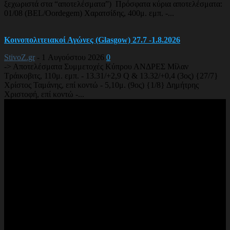
ξεχωριστά στα “αποτελέσματα”) Πρόσφατα κύρια αποτελέσματα:
01/08 (BEL/Oordegem) Χαρατσίδης, 400μ. εμπ. -...
Κοινοπολιτειακοί Αγώνες (Glasgow) 27.7 -1.8.2026
StivoZ.gr
-
1 Αυγούστου 2026
0
-> Αποτελέσματα Συμμετοχές Κύπρου ΑΝΔΡΕΣ Μίλαν
Τράικοβιτς, 110μ. εμπ. - 13.31/+2,9 Q & 13.32/+0,4 (3ος) {27/7}
Χρίστος Ταμάνης, επί κοντώ - 5,10μ. (9ος) {1/8} Δημήτρης
Χριστοφή, επί κοντώ -...