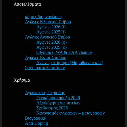
Αποτελέσματα
κύριες διοργανώσεις
Αγώνες Κλειστού Στίβου
Αγώνες 2026 (i)
Αγώνες 2025 (i)
Αγώνες Ανοικτού Στίβου
Αγώνες 2026 (o)
Αγώνες 2025 (o)
Olympics, WA & EAA champs
Αγώνες Εκτός Σταδίου
Αγώνες σε δρόμο (Μαραθώνιοι κ.α.)
Συντ. αποτελεσμάτων
Χρήσιμα
Αγωνιστική Περίοδος
Γενική προκήρυξη 2026
Αξιολόγηση σωματείων
Σχεδιασμός 2026
Κανονισμός εγγραφών – μεταγραφών
Βιογραφικά
Anti-Doping