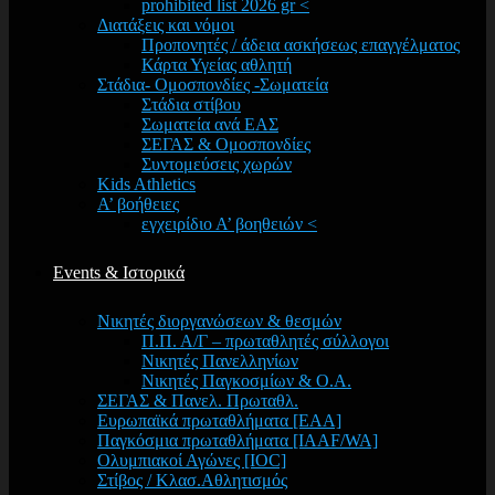
prohibited list 2026 gr <
Διατάξεις και νόμοι
Προπονητές / άδεια ασκήσεως επαγγέλματος
Κάρτα Υγείας αθλητή
Στάδια- Ομοσπονδίες -Σωματεία
Στάδια στίβου
Σωματεία ανά ΕΑΣ
ΣΕΓΑΣ & Ομοσπονδίες
Συντομεύσεις χωρών
Kids Athletics
Α’ βοήθειες
εγχειρίδιο Α’ βοηθειών <
Events & Ιστορικά
Νικητές διοργανώσεων & θεσμών
Π.Π. Α/Γ – πρωταθλητές σύλλογοι
Νικητές Πανελληνίων
Νικητές Παγκοσμίων & Ο.Α.
ΣΕΓΑΣ & Πανελ. Πρωταθλ.
Ευρωπαϊκά πρωταθλήματα [EAA]
Παγκόσμια πρωταθλήματα [IAAF/WA]
Ολυμπιακοί Αγώνες [IOC]
Στίβος / Κλασ.Αθλητισμός