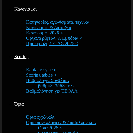
Κανονισμοί
Κατηγορίες, αγωνίσματα, τεχνικά
Κανονισμοί & Διατάξεις
Κανονισμοί 2026 <
Όργανα ρίψεων & Εμπόδια <
Προκήρυξη ΣΕΓΑΣ 2026 <
Scoring
Ranking system
Scoring tables <
Βαθμολογία Συνθέτων
βαθμολ. 3άθλων <
Βαθμολόγηση για ΤΕΦΑΑ
Όρια
Όρια σχολικών
Όρια πανελληνίων & διασυλλογικών
Όρια 2026 <