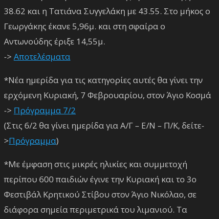
38.62 και η Τατιάνα Συγγελάκη με 43.55. Στο μήκος ο
Γεωργάκης έκανε 5,96μ. και στη σφαίρα ο
Αντωνούδης έριξε 14,55μ.
->
Αποτελέσματα
*Νέα ημερίδα για τις κατηγορίες αυτές θα γίνει την
ερχόμενη Κυριακή, 7 Φεβρουαρίου, στον Άγιο Κοσμά
->
Πρόγραμμα 7/2
(Στις 6/2 θα γίνει ημερίδα για Α/Γ – Ε/Ν – Π/Κ, δείτε-
>
Πρόγραμμα
)
*Με έμφαση στις μικρές ηλικίες και συμμετοχή
περίπου 600 παιδιών έγινε την Κυριακή και το 3ο
Φεστιβάλ Κρητικού Στίβου στον Άγιο Νικόλαο, σε
διάφορα σημεία περιμετρικά του λιμανιού. Τα