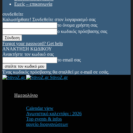
Εμείς – επικοινωνία
συνδεθείτε
Καλωσήρθατε! Συνδεθείτε στον λογαριασμό σας
το όνομα χρήστη σας
ο κωδικός πρόσβασης σας
Forgot your password? Get help
ΑΝΑΚΤΗΣΗ ΚΩΔΙΚΟΥ
Ανακτήστε τον κωδικό σας
το email σας
Ένας κωδικός πρόσβασης θα σταλθεί με e-mail σε εσάς.
StivoZ.gr
Ημερολόγιο
Calendar view
Αγωνιστικό καλεντάρι : 2026
Top events & infos
αρχείο διοργανώσεων