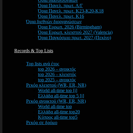
Όρια διασυλλογικών
Όρια Πανελ. πρωτ. Α/Γ
Όρια Πανελ. πρωτ. Κ23-Κ20-Κ18
Όρια Πανελ. πρωτ. Κ16
Όρια διεθνών διοργανώσεων
Όρια Ευρωπ. 2026 (Birmingham)
Όρια Ευρωπ. κλειστού 2027 (Valencia)
Όρια Παγκόσμιο πρωτ. 2027 (Πεκίνο)
Records & Top Lists
Top lists ανά έτος
top 2026 – ανοικτός
top 2026 – κλειστός
top 2025 – ανοικτός
Ρεκόρ κλειστού (WR, ER, NR)
World all-time top [i]
Ελλάδα all-time top 5 [i]
Ρεκόρ ανοικτού (WR, ER, NR)
World all-time top
Ελλάδα all-time top20
Κύπρος all-time top5
Ρεκόρ σε δρόμο