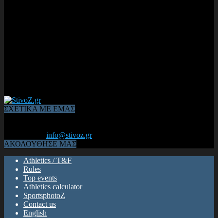
ΣΧΕΤΙΚΑ ΜΕ ΕΜΑΣ
Από το 2006, η 1η διαδικτυακή κοινότητα αθλητών & φιλάθλων
του Κλασικού Αθλητισμού! ΟΛΟΣ Ο ΣΤΙΒΟΣ ΕΙΝΑΙ ΕΔΩ
Επικοινωνία:
info@stivoz.gr
ΑΚΟΛΟΥΘΗΣΕ ΜΑΣ
Athletics / T&F
Rules
Top events
Athletics calculator
SportsphotoZ
Contact us
English