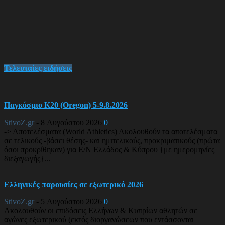
Τελευταίες ειδήσεις
Παγκόσμιο Κ20 (Oregon) 5-9.8.2026
StivoZ.gr
-
8 Αυγούστου 2026
0
-> Αποτελέσματα (World Athletics) Ακολουθούν τα αποτελέσματα
σε τελικούς -βάσει θέσης- και ημιτελικούς, προκριματικούς (πρώτα
όσοι προκρίθηκαν) για Ε/Ν Ελλάδος & Κύπρου {με ημερομηνίες
διεξαγωγής}...
Ελληνικές παρουσίες σε εξωτερικό 2026
StivoZ.gr
-
5 Αυγούστου 2026
0
Ακολουθούν οι επιδόσεις Ελλήνων & Κυπρίων αθλητών σε
αγώνες εξωτερικού (εκτός διοργανώσεων που εντάσσονται