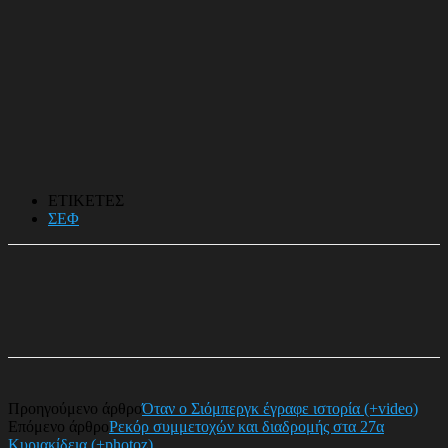
ΕΤΙΚΕΤΕΣ
ΣΕΦ
Προηγούμενο άρθρο
Όταν ο Σιόμπεργκ έγραφε ιστορία (+video)
Επόμενο άρθρο
Ρεκόρ συμμετοχών και διαδρομής στα 27α
Κυριακίδεια (+photoz)