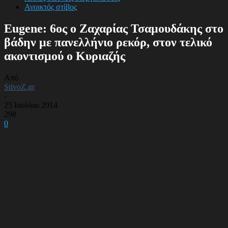
Ανοικτός στίβος
Eugene: 6ος ο Ζαχαρίας Τσαμουδάκης στο
βάδην με πανελλήνιο ρεκόρ, στον τελικό
ακοντισμού ο Κυριαζής
Από
StivoZ.gr
-
25 Ιουλίου 2014
298
0