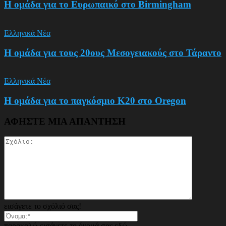
Η ομάδα για το Ευρωπαικό στο Birmingham
Ελληνικά Νέα
Η ομάδα για τους 20ους Μεσογειακούς στο Τάραντο
Ελληνικά Νέα
Η ομάδα για το παγκόσμιο Κ20 στο Oregon
ΑΦΗΣΤΕ ΜΙΑ ΑΠΑΝΤΗΣΗ
εισάγετε το σχόλιό σας!
παρακαλώ εισάγετε το όνομά σας εδώ