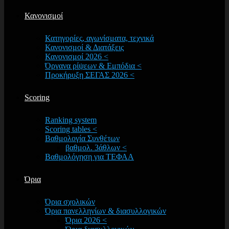
Κανονισμοί
Κατηγορίες, αγωνίσματα, τεχνικά
Κανονισμοί & Διατάξεις
Κανονισμοί 2026 <
Όργανα ρίψεων & Εμπόδια <
Προκήρυξη ΣΕΓΑΣ 2026 <
Scoring
Ranking system
Scoring tables <
Βαθμολογία Συνθέτων
βαθμολ. 3άθλων <
Βαθμολόγηση για ΤΕΦΑΑ
Όρια
Όρια σχολικών
Όρια πανελληνίων & διασυλλογικών
Όρια 2026 <