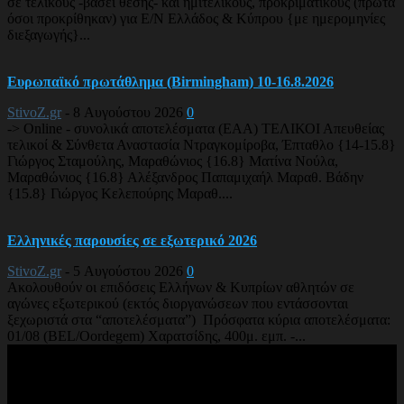
σε τελικούς -βάσει θέσης- και ημιτελικούς, προκριματικούς (πρώτα
όσοι προκρίθηκαν) για Ε/Ν Ελλάδος & Κύπρου {με ημερομηνίες
διεξαγωγής}...
Ευρωπαϊκό πρωτάθλημα (Birmingham) 10-16.8.2026
StivoZ.gr
-
8 Αυγούστου 2026
0
-> Online - συνολικά αποτελέσματα (EAA) ΤΕΛΙΚΟΙ Απευθείας
τελικοί & Σύνθετα Αναστασία Ντραγκομίροβα, Έπταθλο {14-15.8}
Γιώργος Σταμούλης, Μαραθώνιος {16.8} Ματίνα Νούλα,
Μαραθώνιος {16.8} Αλέξανδρος Παπαμιχαήλ Μαραθ. Βάδην
{15.8} Γιώργος Κελεπούρης Μαραθ....
Ελληνικές παρουσίες σε εξωτερικό 2026
StivoZ.gr
-
5 Αυγούστου 2026
0
Ακολουθούν οι επιδόσεις Ελλήνων & Κυπρίων αθλητών σε
αγώνες εξωτερικού (εκτός διοργανώσεων που εντάσσονται
ξεχωριστά στα “αποτελέσματα”) Πρόσφατα κύρια αποτελέσματα:
01/08 (BEL/Oordegem) Χαρατσίδης, 400μ. εμπ. -...