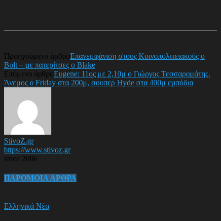
Προηγούμενο άρθρο
Επανεμφάνιση στους Κοινοπολιτειακούς ο
Bolt – με πατερίτσες ο Blake
Επόμενο άρθρο
Eugene: 11ος με 2,10μ ο Γιώργος Τεσσαρομάτης.
Άνεμος ο Friday στα 200μ, σουπερ Hyde στα 400μ εμπόδια
StivoZ.gr
https://www.stivoz.gr
since 2006
ΠΑΡΟΜΟΙΑ ΑΡΘΡΑ
Ελληνικά Νέα