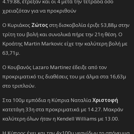
4.19.88, έτρεξαν και οι 4 μετά την τετράδα όσο
χρειαζόταν για να προκριθούν
Ο Κυριάκος
Ζώτος
στη δισκοβολία έριξε 53,88μ στην
τρίτη του βολή και συνολικά πήρε την 21η θέση. Ο
Κροάτης Martin Markovic είχε την καλύτερη βολή με
63,71μ.
Ο Κουβανός Lazaro Martinez έδειξε από τον
προκριματικό τις διαθέσεις του με άλμα στα 16,63μ
στο τριπλούν.
Στα 100μ εμπόδια η Κύπρια Ναταλία
Χριστοφή
κατετάγη 33η στα προκριματικά με 14.27. Μακράν
καλύτερη όλων ήταν η Kendell Williams με 13.00.
Η Κύπρος έχει και την 4χ100μ νεανίδων το απόγευμα,