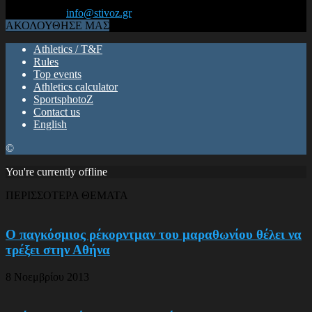
του Κλασικού Αθλητισμού! ΟΛΟΣ Ο ΣΤΙΒΟΣ ΕΙΝΑΙ ΕΔΩ
Επικοινωνία:
info@stivoz.gr
ΑΚΟΛΟΥΘΗΣΕ ΜΑΣ
Athletics / T&F
Rules
Top events
Athletics calculator
SportsphotoZ
Contact us
English
©
You're currently offline
ΠΕΡΙΣΣΟΤΕΡΑ ΘΕΜΑΤΑ
Ο παγκόσμιος ρέκορντμαν του μαραθωνίου θέλει να
τρέξει στην Αθήνα
8 Νοεμβρίου 2013