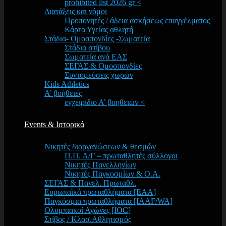
prohibited list 2026 gr <
Διατάξεις και νόμοι
Προπονητές / άδεια ασκήσεως επαγγέλματος
Κάρτα Υγείας αθλητή
Στάδια- Ομοσπονδίες -Σωματεία
Στάδια στίβου
Σωματεία ανά ΕΑΣ
ΣΕΓΑΣ & Ομοσπονδίες
Συντομεύσεις χωρών
Kids Athletics
Α’ βοήθειες
εγχειρίδιο Α’ βοηθειών <
Events & Ιστορικά
Νικητές διοργανώσεων & θεσμών
Π.Π. Α/Γ – πρωταθλητές σύλλογοι
Νικητές Πανελληνίων
Νικητές Παγκοσμίων & Ο.Α.
ΣΕΓΑΣ & Πανελ. Πρωταθλ.
Ευρωπαϊκά πρωταθλήματα [EAA]
Παγκόσμια πρωταθλήματα [IAAF/WA]
Ολυμπιακοί Αγώνες [IOC]
Στίβος / Κλασ.Αθλητισμός