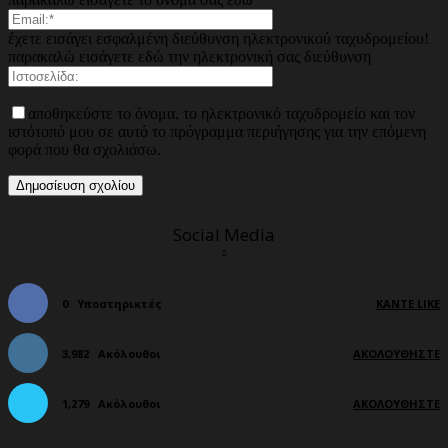
έχετε εισάγει εσφαλμένη διεύθυνση ηλεκτρονικού ταχυδρομείου!
παρακαλώ εισάγετε εδώ την ηλεκτρονική σας διεύθυνση
αποθηκεύστε το όνομα, το ηλεκτρονικό ταχυδρομείο και τον
ιστότοπό μου σε αυτό το πρόγραμμα περιήγησης για την επόμενη
φορά που θα σχολιάσω.
Social Media
0
Υποστηρικτές
ΚΆΝΤΕ LIKE
3,982
Ακόλουθοι
ΑΚΟΛΟΥΘΉΣΤΕ
1,279
Ακόλουθοι
ΑΚΟΛΟΥΘΉΣΤΕ