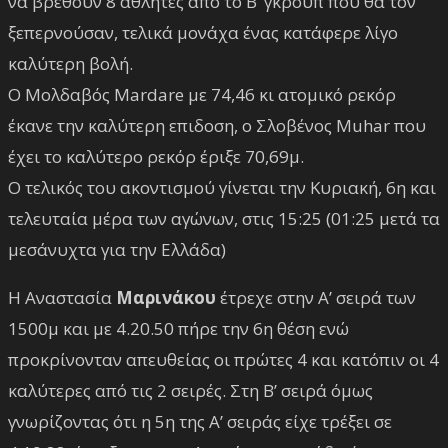
να βρεθούν 8 αθλητές από το Β’ γκρουπ που θα τον
ξεπερνούσαν, τελικά μονάχα ένας κατάφερε λίγο
καλύτερη βολή.
Ο Μολδαβός Mardare με 74,46 κι ατομικό ρεκόρ
έκανε την καλύτερη επιδοση, ο Σλοβένος Muhar που
έχει το καλύτερο ρεκόρ έριξε 70,69μ.
Ο τελικός του ακοντισμού γίνεται την Κυριακή, 6η και
τελευταία μέρα των αγώνων, στις 15:25 (01:25 μετά τα
μεσάνυχτα για την Ελλάδα)
Η Αναστασία
Μαρινάκου
έτρεχε στην Α’ σειρά των
1500μ και με 4.20.50 πήρε την 6η θέση ενώ
προκρίνονταν απευθείας οι πρώτες 4 και κατόπιν οι 4
καλύτερες από τις 2 σειρές. Στη Β’ σειρά όμως
γνωρίζοντας ότι η 5η της Α’ σειράς είχε τρέξει σε