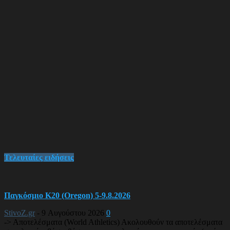
Τελευταίες ειδήσεις
Παγκόσμιο Κ20 (Oregon) 5-9.8.2026
StivoZ.gr
-
9 Αυγούστου 2026
0
-> Αποτελέσματα (World Athletics) Ακολουθούν τα αποτελέσματα