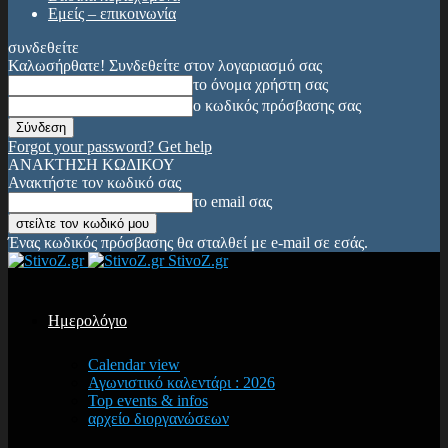
Εμείς – επικοινωνία
συνδεθείτε
Καλωσήρθατε! Συνδεθείτε στον λογαριασμό σας
το όνομα χρήστη σας
ο κωδικός πρόσβασης σας
Forgot your password? Get help
ΑΝΑΚΤΗΣΗ ΚΩΔΙΚΟΥ
Ανακτήστε τον κωδικό σας
το email σας
Ένας κωδικός πρόσβασης θα σταλθεί με e-mail σε εσάς.
StivoZ.gr
Ημερολόγιο
Calendar view
Αγωνιστικό καλεντάρι : 2026
Top events & infos
αρχείο διοργανώσεων