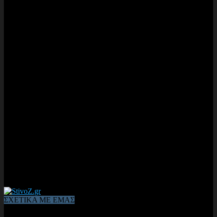
ΣΧΕΤΙΚΑ ΜΕ ΕΜΑΣ
Από το 2006, η 1η διαδικτυακή κοινότητα αθλητών & φιλάθλων