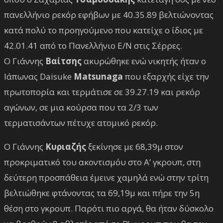
πανελλήνιο ρεκόρ εφήβων με 40.35.89 βελτιώνοντας
κατά πολύ το προηγούμενο που κατείχε ο ίδιος με
42.01.41 από το Πανελλήνιο Ε/Ν στις Σέρρες.
Ο Γιάννης
Βαίτσης
ακυρώθηκε ενώ νικητής ήταν ο
Ιάπωνας Daisuke
Matsunaga
που εξαρχής είχε την
πρωτοπορία και τερμάτισε σε 39.27.19 και ρεκόρ
αγώνων, σε μια κούρσα που τα 2/3 των
τερματισάντων πέτυχε ατομικό ρεκόρ.
Ο Γιάννης
Κυριαζής
ξεκίνησε με 68,39μ στον
προκριματικό του ακοντισμόυ στο Α’ γκρουπ, στη
δεύτερη προσπάθεια έμεινε χαμηλά ενώ στην τρίτη
βελτιώθηκε φτάνοντας τα 69,19μ και πήρε την 5η
θέση στο γκρουπ. Παρότι πιο αργά, θα ήταν δύσκολο