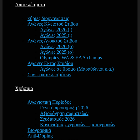
Αποτελέσματα
κύριες διοργανώσεις
Αγώνες Κλειστού Στίβου
Αγώνες 2026 (i)
Αγώνες 2025 (i)
Αγώνες Ανοικτού Στίβου
Αγώνες 2026 (o)
Αγώνες 2025 (o)
Olympics, WA & EAA champs
Αγώνες Εκτός Σταδίου
Αγώνες σε δρόμο (Μαραθώνιοι κ.α.)
Συντ. αποτελεσμάτων
Χρήσιμα
Αγωνιστική Περίοδος
Γενική προκήρυξη 2026
Αξιολόγηση σωματείων
Σχεδιασμός 2026
Κανονισμός εγγραφών – μεταγραφών
Βιογραφικά
Anti-Doping