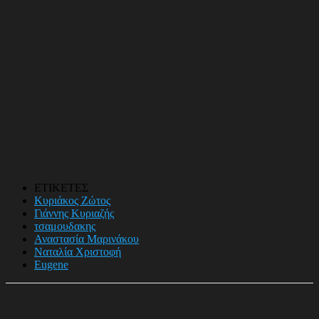
ΕΤΙΚΕΤΕΣ
Κυριάκος Ζώτος
Γιάννης Κυριαζής
τσαμουδακης
Αναστασία Μαρινάκου
Ναταλία Χριστοφή
Eugene