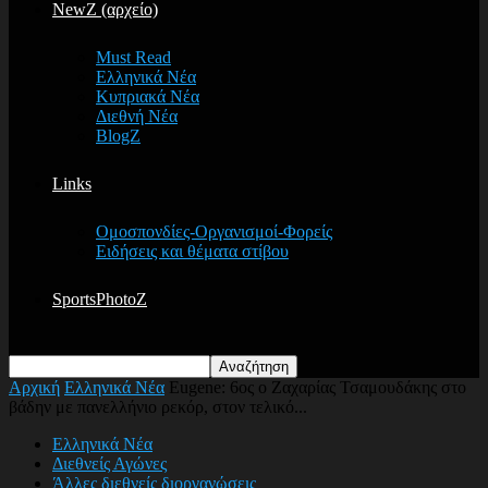
NewZ (αρχείο)
Must Read
Ελληνικά Νέα
Κυπριακά Νέα
Διεθνή Νέα
BlogZ
Links
Ομοσπονδίες-Οργανισμοί-Φορείς
Ειδήσεις και θέματα στίβου
SportsPhotoZ
Αρχική
Ελληνικά Νέα
Eugene: 6ος ο Ζαχαρίας Τσαμουδάκης στο
βάδην με πανελλήνιο ρεκόρ, στον τελικό...
Ελληνικά Νέα
Διεθνείς Αγώνες
Άλλες διεθνείς διοργανώσεις