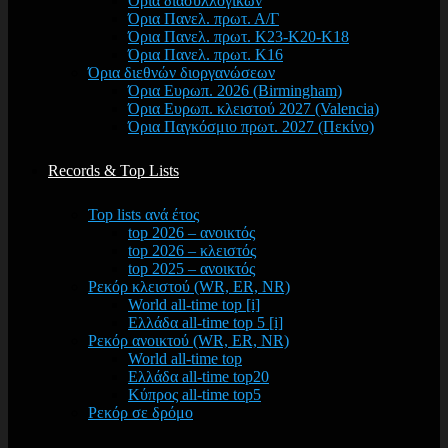
Όρια διασυλλογικών
Όρια Πανελ. πρωτ. Α/Γ
Όρια Πανελ. πρωτ. Κ23-Κ20-Κ18
Όρια Πανελ. πρωτ. Κ16
Όρια διεθνών διοργανώσεων
Όρια Ευρωπ. 2026 (Birmingham)
Όρια Ευρωπ. κλειστού 2027 (Valencia)
Όρια Παγκόσμιο πρωτ. 2027 (Πεκίνο)
Records & Top Lists
Top lists ανά έτος
top 2026 – ανοικτός
top 2026 – κλειστός
top 2025 – ανοικτός
Ρεκόρ κλειστού (WR, ER, NR)
World all-time top [i]
Ελλάδα all-time top 5 [i]
Ρεκόρ ανοικτού (WR, ER, NR)
World all-time top
Ελλάδα all-time top20
Κύπρος all-time top5
Ρεκόρ σε δρόμο