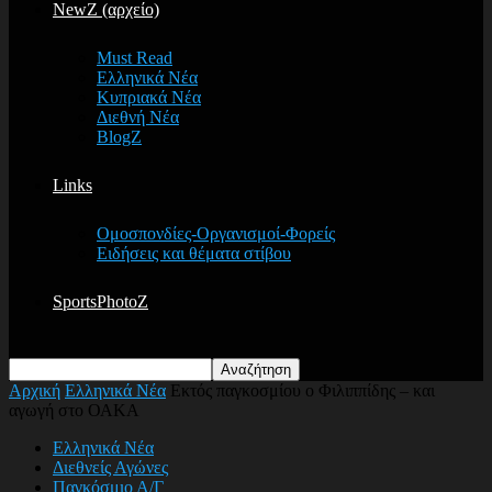
NewZ (αρχείο)
Must Read
Ελληνικά Νέα
Κυπριακά Νέα
Διεθνή Νέα
BlogZ
Links
Ομοσπονδίες-Οργανισμοί-Φορείς
Ειδήσεις και θέματα στίβου
SportsPhotoZ
Αρχική
Ελληνικά Νέα
Εκτός παγκοσμίου ο Φιλιππίδης – και
αγωγή στο ΟΑΚΑ
Ελληνικά Νέα
Διεθνείς Αγώνες
Παγκόσμιο Α/Γ