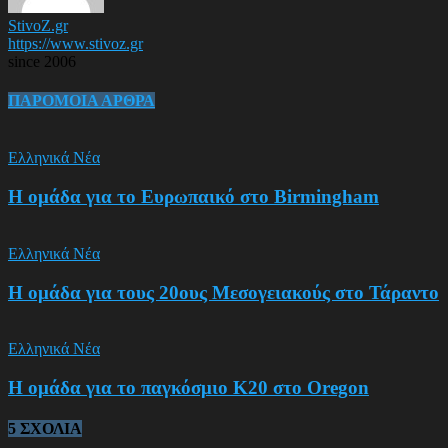
StivoZ.gr
https://www.stivoz.gr
since 2006
ΠΑΡΟΜΟΙΑ ΑΡΘΡΑ
Ελληνικά Νέα
Η ομάδα για το Ευρωπαικό στο Birmingham
Ελληνικά Νέα
Η ομάδα για τους 20ους Μεσογειακούς στο Τάραντο
Ελληνικά Νέα
Η ομάδα για το παγκόσμιο Κ20 στο Oregon
5 ΣΧΟΛΙΑ