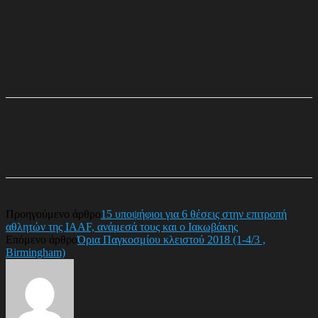
Προηγούμενο άρθρο
15 υποψήφιοι για 6 θέσεις στην επιτροπή
αθλητών της IAAF, ανάμεσά τους και ο Ιακωβάκης
Επόμενο άρθρο
Όρια Παγκοσμίου κλειστού 2018 (1-4/3 ,
Birmingham)