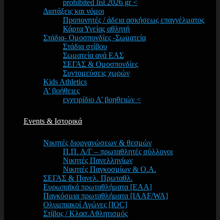
prohibited list 2026 gr <
Διατάξεις και νόμοι
Προπονητές / άδεια ασκήσεως επαγγέλματος
Κάρτα Υγείας αθλητή
Στάδια- Ομοσπονδίες -Σωματεία
Στάδια στίβου
Σωματεία ανά ΕΑΣ
ΣΕΓΑΣ & Ομοσπονδίες
Συντομεύσεις χωρών
Kids Athletics
Α’ βοήθειες
εγχειρίδιο Α’ βοηθειών <
Events & Ιστορικά
Νικητές διοργανώσεων & θεσμών
Π.Π. Α/Γ – πρωταθλητές σύλλογοι
Νικητές Πανελληνίων
Νικητές Παγκοσμίων & Ο.Α.
ΣΕΓΑΣ & Πανελ. Πρωταθλ.
Ευρωπαϊκά πρωταθλήματα [EAA]
Παγκόσμια πρωταθλήματα [IAAF/WA]
Ολυμπιακοί Αγώνες [IOC]
Στίβος / Κλασ.Αθλητισμός