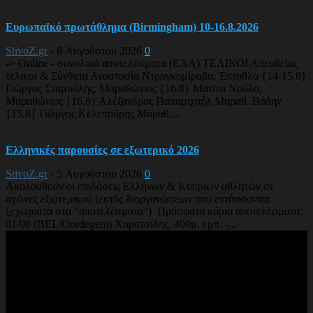
Ευρωπαϊκό πρωτάθλημα (Birmingham) 10-16.8.2026
StivoZ.gr
-
8 Αυγούστου 2026
0
-> Online - συνολικά αποτελέσματα (EAA) ΤΕΛΙΚΟΙ Απευθείας
τελικοί & Σύνθετα Αναστασία Ντραγκομίροβα, Έπταθλο {14-15.8}
Γιώργος Σταμούλης, Μαραθώνιος {16.8} Ματίνα Νούλα,
Μαραθώνιος {16.8} Αλέξανδρος Παπαμιχαήλ Μαραθ. Βάδην
{15.8} Γιώργος Κελεπούρης Μαραθ....
Ελληνικές παρουσίες σε εξωτερικό 2026
StivoZ.gr
-
5 Αυγούστου 2026
0
Ακολουθούν οι επιδόσεις Ελλήνων & Κυπρίων αθλητών σε
αγώνες εξωτερικού (εκτός διοργανώσεων που εντάσσονται
ξεχωριστά στα “αποτελέσματα”) Πρόσφατα κύρια αποτελέσματα:
01/08 (BEL/Oordegem) Χαρατσίδης, 400μ. εμπ. -...