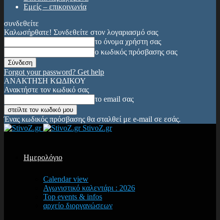
Εμείς – επικοινωνία
συνδεθείτε
Καλωσήρθατε! Συνδεθείτε στον λογαριασμό σας
το όνομα χρήστη σας
ο κωδικός πρόσβασης σας
Forgot your password? Get help
ΑΝΑΚΤΗΣΗ ΚΩΔΙΚΟΥ
Ανακτήστε τον κωδικό σας
το email σας
Ένας κωδικός πρόσβασης θα σταλθεί με e-mail σε εσάς.
StivoZ.gr
Ημερολόγιο
Calendar view
Αγωνιστικό καλεντάρι : 2026
Top events & infos
αρχείο διοργανώσεων