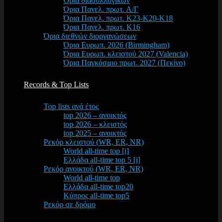
Όρια διασυλλογικών
Όρια Πανελ. πρωτ. Α/Γ
Όρια Πανελ. πρωτ. Κ23-Κ20-Κ18
Όρια Πανελ. πρωτ. Κ16
Όρια διεθνών διοργανώσεων
Όρια Ευρωπ. 2026 (Birmingham)
Όρια Ευρωπ. κλειστού 2027 (Valencia)
Όρια Παγκόσμιο πρωτ. 2027 (Πεκίνο)
Records & Top Lists
Top lists ανά έτος
top 2026 – ανοικτός
top 2026 – κλειστός
top 2025 – ανοικτός
Ρεκόρ κλειστού (WR, ER, NR)
World all-time top [i]
Ελλάδα all-time top 5 [i]
Ρεκόρ ανοικτού (WR, ER, NR)
World all-time top
Ελλάδα all-time top20
Κύπρος all-time top5
Ρεκόρ σε δρόμο