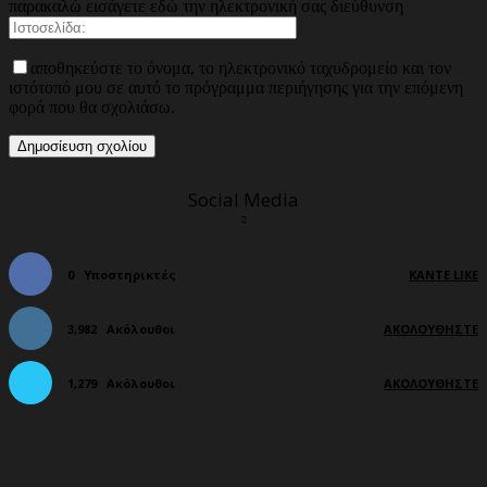
παρακαλώ εισάγετε εδώ την ηλεκτρονική σας διεύθυνση
αποθηκεύστε το όνομα, το ηλεκτρονικό ταχυδρομείο και τον
ιστότοπό μου σε αυτό το πρόγραμμα περιήγησης για την επόμενη
φορά που θα σχολιάσω.
Social Media
0
Υποστηρικτές
ΚΆΝΤΕ LIKE
3,982
Ακόλουθοι
ΑΚΟΛΟΥΘΉΣΤΕ
1,279
Ακόλουθοι
ΑΚΟΛΟΥΘΉΣΤΕ