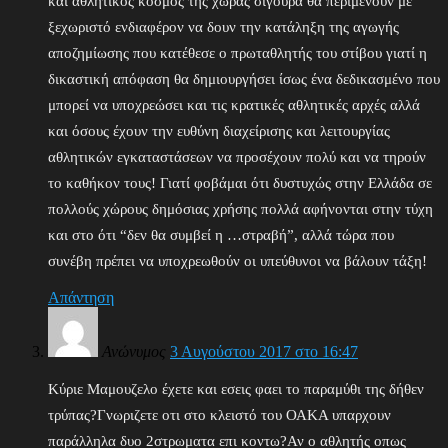
και αθλητικός κόσμος της χώρας σίγουρα θα περιμένουν με
ξεχωριστό ενδιαφέρον να δουν την κατάληξη της αγωγής
αποζημίωσης που κατέθεσε ο πρωταθλητής του στίβου γιατί η
δικαστική απόφαση θα δημιουργήσει ίσως ένα δεδικασμένο που
μπορεί να υποχρεώσει και τις κρατικές αθλητικές αρχές αλλά
και όσους έχουν την ευθύνη διαχείρισης και λειτουργίας
αθλητικών εγκαταστάσεων να προσέχουν πολύ και να τηρούν
το καθήκον τους! Γιατί φοβάμαι ότι δυστυχώς στην Ελλάδα σε
πολλούς χώρους δημόσιας χρήσης πολλά αφήνονται στην τύχη
και στο ότι “δεν θα συμβεί η …στραβή”, αλλά τώρα που
συνέβη πρέπει να υποχρεωθούν οι υπεύθυνοι να βάλουν τάξη!
Απάντηση
Ανώνυμος
3 Αυγούστου 2017 στο 16:47
Κύριε Μαμουζελο έχετε και εσεις φαει το παραμύθι της δήθεν
τρύπας?Γνωριζετε οτι στο κλειστό του ΟΑΚΑ υπαρχουν
παράλληλα δυο 2στρωματα επι κοντω?Αν ο αθλητής οπως