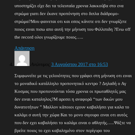
υποστηρίζει είχε δει τα τελευταία χρονια λακκούβα στο ενα
στρώμα γιατι δεν έκανε προπόνηση στο διπλα διάδρομο-
στρώμα?Μου φαινεται οτι και εσεις κάνετε οτι δεν γνωρίζετε
ποιος ειναι πισω απο αυτή την μήνυση του Φιλλιπιδη ?Ενω off
the record ολοι γνωρίζουμε ποιος…..
Απάντηση
Ανώνυμος
3 Αυγούστου 2017 στο 16:53
Συμφωνείτε με τις γελοιότητες που γράφει στη μήνυση οτι ειναι
το μοναδικό κατάλληλο προπονητικό κεντρο ? Δηλαδή ο Αγ
Κοσμας που προπονούνται τόσα χρονια οι πρωταθλητές μας
δεν ειναι καταληλος?Μ αρεσει η αναφορά “των δικών μου
δυνατοτήτων ” Μαλλον κάποιοι εχουν καβαλήσει για καλα το
καλάμι σ αυτή την χώρα Και το μονο σιγουρο ειναι οτι αυτός
που δεν εχει καβαλήσει το καλάμι ειναι ο αθλητής…..Ψάξτε να
βρείτε ποιος το εχει καβαλημένο στον περίγυρο του