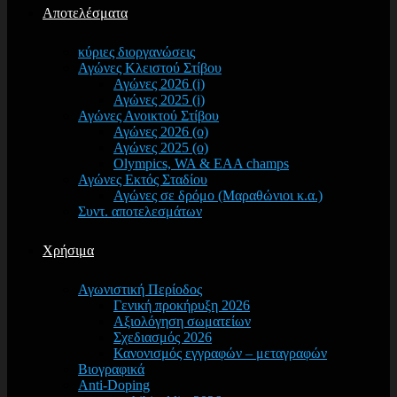
Αποτελέσματα
κύριες διοργανώσεις
Αγώνες Κλειστού Στίβου
Αγώνες 2026 (i)
Αγώνες 2025 (i)
Αγώνες Ανοικτού Στίβου
Αγώνες 2026 (o)
Αγώνες 2025 (o)
Olympics, WA & EAA champs
Αγώνες Εκτός Σταδίου
Αγώνες σε δρόμο (Μαραθώνιοι κ.α.)
Συντ. αποτελεσμάτων
Χρήσιμα
Αγωνιστική Περίοδος
Γενική προκήρυξη 2026
Αξιολόγηση σωματείων
Σχεδιασμός 2026
Κανονισμός εγγραφών – μεταγραφών
Βιογραφικά
Anti-Doping