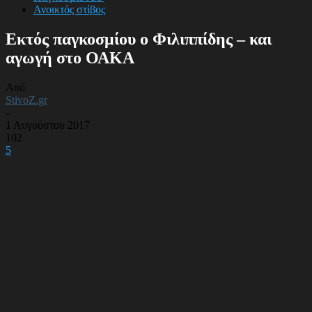
Ανοικτός στίβος
Εκτός παγκοσμίου ο Φιλιππίδης – και
αγωγή στο ΟΑΚΑ
Από
StivoZ.gr
-
1 Αυγούστου 2017
102
5