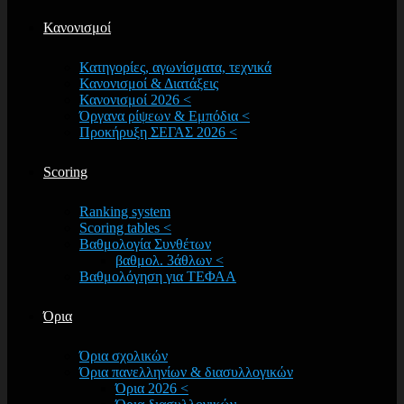
Κανονισμοί
Κατηγορίες, αγωνίσματα, τεχνικά
Κανονισμοί & Διατάξεις
Κανονισμοί 2026 <
Όργανα ρίψεων & Εμπόδια <
Προκήρυξη ΣΕΓΑΣ 2026 <
Scoring
Ranking system
Scoring tables <
Βαθμολογία Συνθέτων
βαθμολ. 3άθλων <
Βαθμολόγηση για ΤΕΦΑΑ
Όρια
Όρια σχολικών
Όρια πανελληνίων & διασυλλογικών
Όρια 2026 <