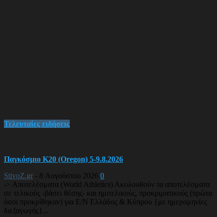
Τελευταίες ειδήσεις
Παγκόσμιο Κ20 (Oregon) 5-9.8.2026
StivoZ.gr
-
8 Αυγούστου 2026
0
-> Αποτελέσματα (World Athletics) Ακολουθούν τα αποτελέσματα
σε τελικούς -βάσει θέσης- και ημιτελικούς, προκριματικούς (πρώτα
όσοι προκρίθηκαν) για Ε/Ν Ελλάδος & Κύπρου {με ημερομηνίες
διεξαγωγής}...