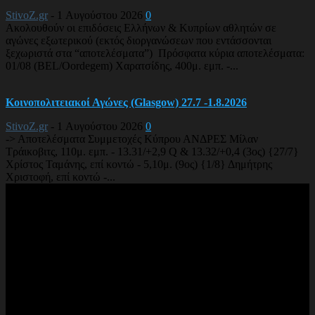
StivoZ.gr
-
1 Αυγούστου 2026
0
Ακολουθούν οι επιδόσεις Ελλήνων & Κυπρίων αθλητών σε
αγώνες εξωτερικού (εκτός διοργανώσεων που εντάσσονται
ξεχωριστά στα “αποτελέσματα”) Πρόσφατα κύρια αποτελέσματα:
01/08 (BEL/Oordegem) Χαρατσίδης, 400μ. εμπ. -...
Κοινοπολιτειακοί Αγώνες (Glasgow) 27.7 -1.8.2026
StivoZ.gr
-
1 Αυγούστου 2026
0
-> Αποτελέσματα Συμμετοχές Κύπρου ΑΝΔΡΕΣ Μίλαν
Τράικοβιτς, 110μ. εμπ. - 13.31/+2,9 Q & 13.32/+0,4 (3ος) {27/7}
Χρίστος Ταμάνης, επί κοντώ - 5,10μ. (9ος) {1/8} Δημήτρης
Χριστοφή, επί κοντώ -...