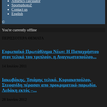
Athletics calculator
SportsphotoZ
Contact us
English
©
You're currently offline
ΠΕΡΙΣΣΟΤΕΡΑ ΘΕΜΑΤΑ
Ευρωπαϊκό Πρωτάθλημα Νέων: Η Παπαχρήστου
στον τελικό του τριπλούν, η Αναγνωστοπούλου...
14 Ιουλίου 2011
Ιακωβάκης, Τσιάμης τελικό. Κυριακοπούλου,
Στεφανίδη πέρασαν απο προκριματικό-παρωδία,
Λεδάκη εκτός –...
28 Ιουνίου 2012