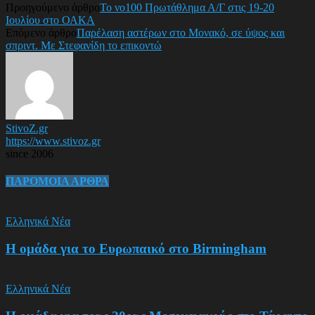
Προηγούμενο άρθρο
Το νο100 Πρωτάθλημα Α/Γ στις 19-20
Ιουλίου στο ΟΑΚΑ
Επόμενο άρθρο
Παρέλαση αστέρων στο Μονακό, σε ύψος και
σπριντ. Με Στεφανίδη το επικοντώ
StivoZ.gr
https://www.stivoz.gr
since 2006
ΠΑΡΟΜΟΙΑ ΑΡΘΡΑ
Ελληνικά Νέα
Η ομάδα για το Ευρωπαικό στο Birmingham
Ελληνικά Νέα