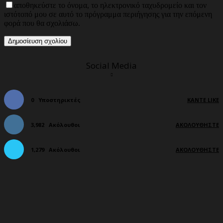
αποθηκεύστε το όνομα, το ηλεκτρονικό ταχυδρομείο και τον
ιστότοπό μου σε αυτό το πρόγραμμα περιήγησης για την επόμενη
φορά που θα σχολιάσω.
Social Media
0
Υποστηρικτές
ΚΆΝΤΕ LIKE
3,982
Ακόλουθοι
ΑΚΟΛΟΥΘΉΣΤΕ
1,279
Ακόλουθοι
ΑΚΟΛΟΥΘΉΣΤΕ