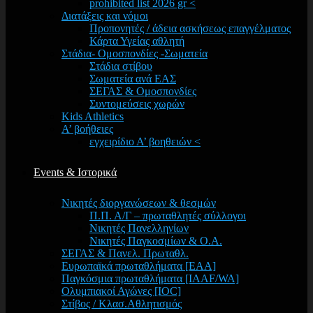
prohibited list 2026 gr <
Διατάξεις και νόμοι
Προπονητές / άδεια ασκήσεως επαγγέλματος
Κάρτα Υγείας αθλητή
Στάδια- Ομοσπονδίες -Σωματεία
Στάδια στίβου
Σωματεία ανά ΕΑΣ
ΣΕΓΑΣ & Ομοσπονδίες
Συντομεύσεις χωρών
Kids Athletics
Α’ βοήθειες
εγχειρίδιο Α’ βοηθειών <
Events & Ιστορικά
Νικητές διοργανώσεων & θεσμών
Π.Π. Α/Γ – πρωταθλητές σύλλογοι
Νικητές Πανελληνίων
Νικητές Παγκοσμίων & Ο.Α.
ΣΕΓΑΣ & Πανελ. Πρωταθλ.
Ευρωπαϊκά πρωταθλήματα [EAA]
Παγκόσμια πρωταθλήματα [IAAF/WA]
Ολυμπιακοί Αγώνες [IOC]
Στίβος / Κλασ.Αθλητισμός