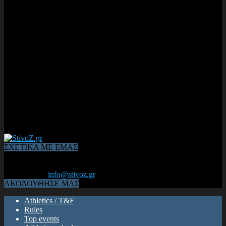
ΣΧΕΤΙΚΑ ΜΕ ΕΜΑΣ
Από το 2006, η 1η διαδικτυακή κοινότητα αθλητών & φιλάθλων
του Κλασικού Αθλητισμού! ΟΛΟΣ Ο ΣΤΙΒΟΣ ΕΙΝΑΙ ΕΔΩ
Επικοινωνία:
info@stivoz.gr
ΑΚΟΛΟΥΘΗΣΕ ΜΑΣ
Athletics / T&F
Rules
Top events