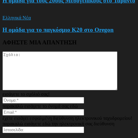
Η ομάδα για τους 20ους Μεσογειακούς στο Τάραντο
Ελληνικά Νέα
Η ομάδα για το παγκόσμιο Κ20 στο Oregon
ΑΦΗΣΤΕ ΜΙΑ ΑΠΑΝΤΗΣΗ
εισάγετε το σχόλιό σας!
παρακαλώ εισάγετε το όνομά σας εδώ
έχετε εισάγει εσφαλμένη διεύθυνση ηλεκτρονικού ταχυδρομείου!
παρακαλώ εισάγετε εδώ την ηλεκτρονική σας διεύθυνση