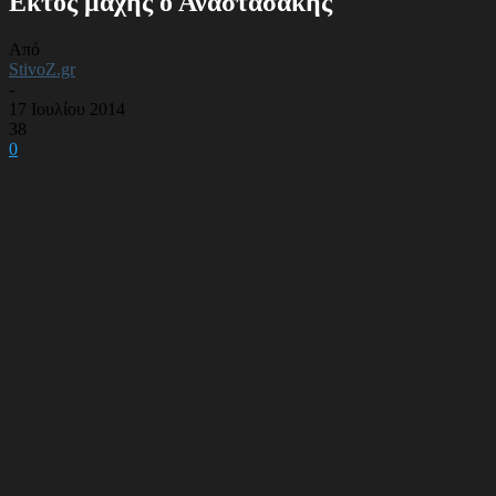
Εκτός μάχης ο Αναστασάκης
Από
StivoZ.gr
-
17 Ιουλίου 2014
38
0