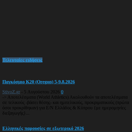
Τελευταίες ειδήσεις
Παγκόσμιο Κ20 (Oregon) 5-9.8.2026
StivoZ.gr
-
5 Αυγούστου 2026
0
-> Αποτελέσματα (World Athletics) Ακολουθούν τα αποτελέσματα
σε τελικούς -βάσει θέσης- και ημιτελικούς, προκριματικούς (πρώτα
όσοι προκρίθηκαν) για Ε/Ν Ελλάδος & Κύπρου {με ημερομηνίες
διεξαγωγής}...
Ελληνικές παρουσίες σε εξωτερικό 2026