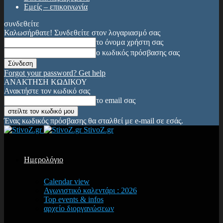
Εμείς – επικοινωνία
συνδεθείτε
Καλωσήρθατε! Συνδεθείτε στον λογαριασμό σας
το όνομα χρήστη σας
ο κωδικός πρόσβασης σας
Forgot your password? Get help
ΑΝΑΚΤΗΣΗ ΚΩΔΙΚΟΥ
Ανακτήστε τον κωδικό σας
το email σας
Ένας κωδικός πρόσβασης θα σταλθεί με e-mail σε εσάς.
StivoZ.gr
Ημερολόγιο
Calendar view
Αγωνιστικό καλεντάρι : 2026
Top events & infos
αρχείο διοργανώσεων