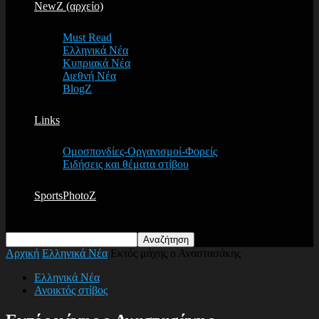
NewZ (αρχείο)
Must Read
Ελληνικά Νέα
Κυπριακά Νέα
Διεθνή Νέα
BlogZ
Links
Ομοσπονδίες-Οργανισμοί-Φορείς
Ειδήσεις και θέματα στίβου
SportsPhotoZ
Αρχική
Ελληνικά Νέα
Εκτός μάχης ο Αναστασάκης
Ελληνικά Νέα
Ανοικτός στίβος