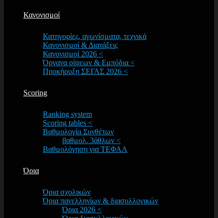
Κανονισμοί
Κατηγορίες, αγωνίσματα, τεχνικά
Κανονισμοί & Διατάξεις
Κανονισμοί 2026 <
Όργανα ρίψεων & Εμπόδια <
Προκήρυξη ΣΕΓΑΣ 2026 <
Scoring
Ranking system
Scoring tables <
Βαθμολογία Συνθέτων
βαθμολ. 3άθλων <
Βαθμολόγηση για ΤΕΦΑΑ
Όρια
Όρια σχολικών
Όρια πανελληνίων & διασυλλογικών
Όρια 2026 <