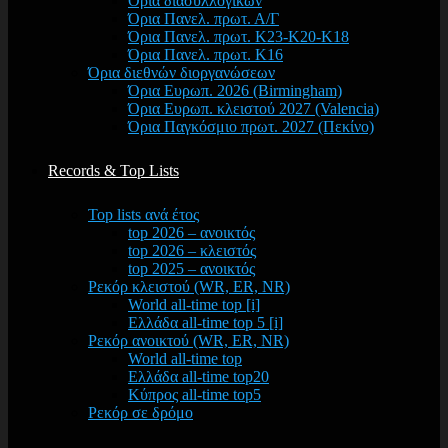
Όρια διασυλλογικών
Όρια Πανελ. πρωτ. Α/Γ
Όρια Πανελ. πρωτ. Κ23-Κ20-Κ18
Όρια Πανελ. πρωτ. Κ16
Όρια διεθνών διοργανώσεων
Όρια Ευρωπ. 2026 (Birmingham)
Όρια Ευρωπ. κλειστού 2027 (Valencia)
Όρια Παγκόσμιο πρωτ. 2027 (Πεκίνο)
Records & Top Lists
Top lists ανά έτος
top 2026 – ανοικτός
top 2026 – κλειστός
top 2025 – ανοικτός
Ρεκόρ κλειστού (WR, ER, NR)
World all-time top [i]
Ελλάδα all-time top 5 [i]
Ρεκόρ ανοικτού (WR, ER, NR)
World all-time top
Ελλάδα all-time top20
Κύπρος all-time top5
Ρεκόρ σε δρόμο