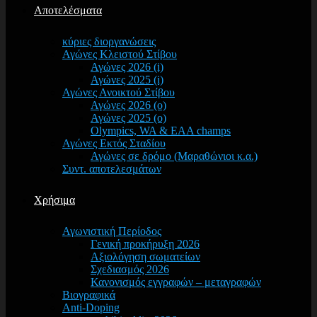
Αποτελέσματα
κύριες διοργανώσεις
Αγώνες Κλειστού Στίβου
Αγώνες 2026 (i)
Αγώνες 2025 (i)
Αγώνες Ανοικτού Στίβου
Αγώνες 2026 (o)
Αγώνες 2025 (o)
Olympics, WA & EAA champs
Αγώνες Εκτός Σταδίου
Αγώνες σε δρόμο (Μαραθώνιοι κ.α.)
Συντ. αποτελεσμάτων
Χρήσιμα
Αγωνιστική Περίοδος
Γενική προκήρυξη 2026
Αξιολόγηση σωματείων
Σχεδιασμός 2026
Κανονισμός εγγραφών – μεταγραφών
Βιογραφικά
Anti-Doping