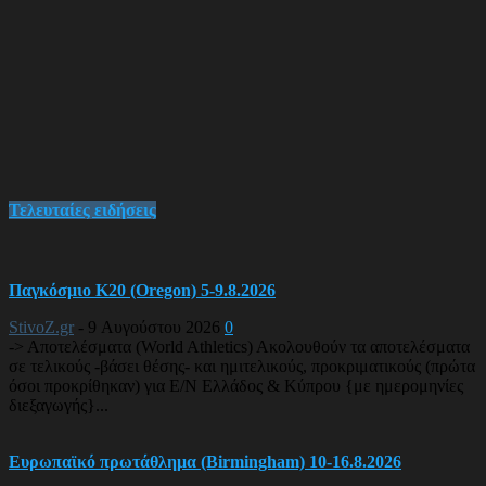
Τελευταίες ειδήσεις
Παγκόσμιο Κ20 (Oregon) 5-9.8.2026
StivoZ.gr
-
9 Αυγούστου 2026
0
-> Αποτελέσματα (World Athletics) Ακολουθούν τα αποτελέσματα
σε τελικούς -βάσει θέσης- και ημιτελικούς, προκριματικούς (πρώτα
όσοι προκρίθηκαν) για Ε/Ν Ελλάδος & Κύπρου {με ημερομηνίες
διεξαγωγής}...
Ευρωπαϊκό πρωτάθλημα (Birmingham) 10-16.8.2026