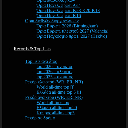
Όρια διασυλλογικών
Όρια Πανελ. πρωτ. Α/Γ
Όρια Πανελ. πρωτ. Κ23-Κ20-Κ18
Όρια Πανελ. πρωτ. Κ16
Όρια διεθνών διοργανώσεων
Όρια Ευρωπ. 2026 (Birmingham)
Όρια Ευρωπ. κλειστού 2027 (Valencia)
Όρια Παγκόσμιο πρωτ. 2027 (Πεκίνο)
Records & Top Lists
Top lists ανά έτος
top 2026 – ανοικτός
top 2026 – κλειστός
top 2025 – ανοικτός
Ρεκόρ κλειστού (WR, ER, NR)
World all-time top [i]
Ελλάδα all-time top 5 [i]
Ρεκόρ ανοικτού (WR, ER, NR)
World all-time top
Ελλάδα all-time top20
Κύπρος all-time top5
Ρεκόρ σε δρόμο