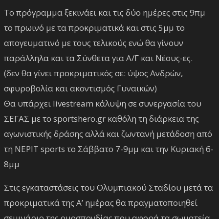
Το πρόγραμμα ξεκινάει και τις δύο ημέρες στις 9πμ
το πρωινό με τα προκριματικά και στις 5μμ το
απογευματινό με τους τελικούς ενώ θα γίνουν
παράλληλα και τα Σύνθετα για Α/Γ και Νέους-ες.
(δεν θα γίνει προκριματικός σε: ύψος Ανδρών,
σφυροβολία και ακοντισμός Γυναικών)
Θα υπάρχει livestream κάλυψη σε συνεργασία του
ΣΕΓΑΣ με το sportshero.gr καθόλη τη διάρκεια της
αγωνιστικής δράσης αλλά και ζωντανή μετάδοση από
τη ΝΕΡΙΤ sports το Σάββατο 7-9μμ και την Κυριακή 6-
8μμ
Στις εγκαταστάσεις του Ολυμπιακού Σταδίου μετά τα
προκριματικά της Α’ ημέρας θα πραγματοποιηθεί
σεμινάριο της ομοσπονδίας που αφορά τα σωματεία