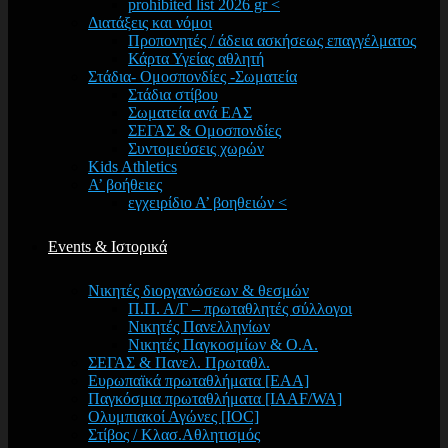
prohibited list 2026 gr <
Διατάξεις και νόμοι
Προπονητές / άδεια ασκήσεως επαγγέλματος
Κάρτα Υγείας αθλητή
Στάδια- Ομοσπονδίες -Σωματεία
Στάδια στίβου
Σωματεία ανά ΕΑΣ
ΣΕΓΑΣ & Ομοσπονδίες
Συντομεύσεις χωρών
Kids Athletics
Α’ βοήθειες
εγχειρίδιο Α’ βοηθειών <
Events & Ιστορικά
Νικητές διοργανώσεων & θεσμών
Π.Π. Α/Γ – πρωταθλητές σύλλογοι
Νικητές Πανελληνίων
Νικητές Παγκοσμίων & Ο.Α.
ΣΕΓΑΣ & Πανελ. Πρωταθλ.
Ευρωπαϊκά πρωταθλήματα [EAA]
Παγκόσμια πρωταθλήματα [IAAF/WA]
Ολυμπιακοί Αγώνες [IOC]
Στίβος / Κλασ.Αθλητισμός