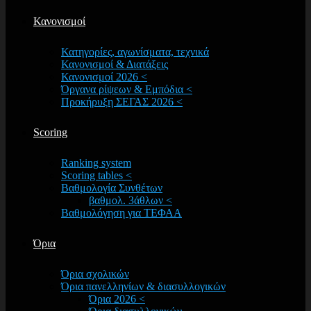
Κανονισμοί
Κατηγορίες, αγωνίσματα, τεχνικά
Κανονισμοί & Διατάξεις
Κανονισμοί 2026 <
Όργανα ρίψεων & Εμπόδια <
Προκήρυξη ΣΕΓΑΣ 2026 <
Scoring
Ranking system
Scoring tables <
Βαθμολογία Συνθέτων
βαθμολ. 3άθλων <
Βαθμολόγηση για ΤΕΦΑΑ
Όρια
Όρια σχολικών
Όρια πανελληνίων & διασυλλογικών
Όρια 2026 <