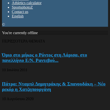
Athletics calculator
SportsphotoZ
Contact us
English
©
You're currently offline
ΠΕΡΙΣΣΟΤΕΡΑ ΘΕΜΑΤΑ
Όριο στο μήκος ο Ρόντος στη Λάρισα, στο
πανελλήνιο Ε/Ν. Ραντεβού...
10 Ιουλίου 2011
Πάτρα: Νταμπλ Δημητράκης & Σπανουδάκη – Νέο
ρεκόρ η Χατζηπουργάνη
10 Αυγούστου 2020