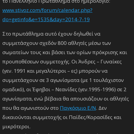
το Πανελλήνιο Πρωτάθλημα στο ημερολόγιο:
www.stivoz.com/forum/calendar.php?
do=getinfo&e=1535&day=2014-7-19
Στο πρωτάθλημα αυτό έχουν δηλωθεί να
συμμετάσχουν σχεδόν 800 αθλητές μέσω των
σωματείων τους και βάσει των ορίων πρόκρισης και
προυποθέσεων συμμετοχής. Οι Άνδρες – Γυναίκες
(γεν. 1991 και μεγαλύτεροι – ες) μπορούν να
συμμετάσχουν σε 3 αγωνίσματα (με 1 τουλάχιστον
ομαδικό), οι Έφηβοι – Νεανίδες (γεν.1995-1996) σε 2
αγωνίσματα, ενώ βέβαια θα απουσιάζουν οι αθλητές
που θα αγωνιστούν στο
Παγκόσμιο Ε/Ν
. Δεν
δικαιούνται συμμετοχής οι Παίδες/Κορασίδες και
μικρότεροι.