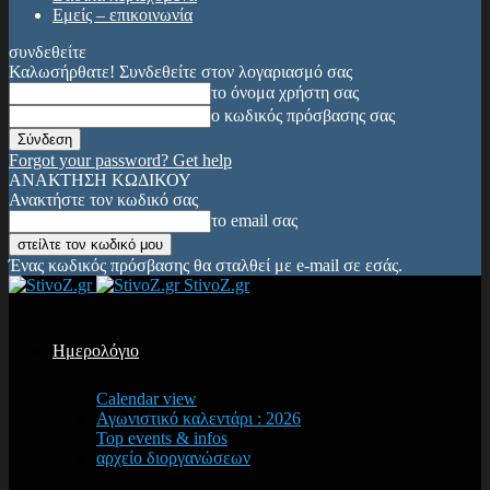
Εμείς – επικοινωνία
συνδεθείτε
Καλωσήρθατε! Συνδεθείτε στον λογαριασμό σας
το όνομα χρήστη σας
ο κωδικός πρόσβασης σας
Forgot your password? Get help
ΑΝΑΚΤΗΣΗ ΚΩΔΙΚΟΥ
Ανακτήστε τον κωδικό σας
το email σας
Ένας κωδικός πρόσβασης θα σταλθεί με e-mail σε εσάς.
StivoZ.gr
Ημερολόγιο
Calendar view
Αγωνιστικό καλεντάρι : 2026
Top events & infos
αρχείο διοργανώσεων