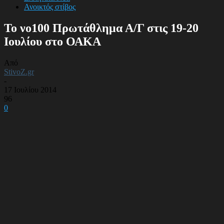
Ανοικτός στίβος
Το νο100 Πρωτάθλημα Α/Γ στις 19-20
Ιουλίου στο ΟΑΚΑ
Από
StivoZ.gr
-
17 Ιουλίου 2014
96
0