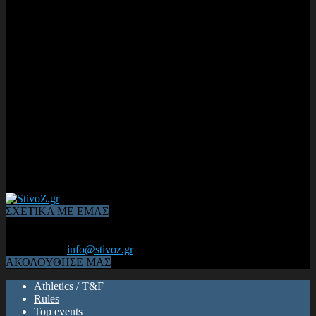
ΣΧΕΤΙΚΑ ΜΕ ΕΜΑΣ
Από το 2006, η 1η διαδικτυακή κοινότητα αθλητών & φιλάθλων
του Κλασικού Αθλητισμού! ΟΛΟΣ Ο ΣΤΙΒΟΣ ΕΙΝΑΙ ΕΔΩ
Επικοινωνία:
info@stivoz.gr
ΑΚΟΛΟΥΘΗΣΕ ΜΑΣ
Athletics / T&F
Rules
Top events