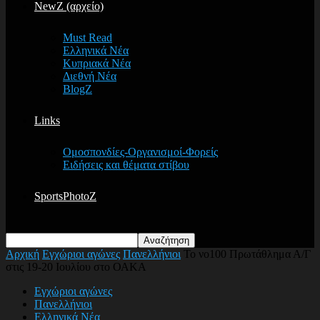
NewZ (αρχείο)
Must Read
Ελληνικά Νέα
Κυπριακά Νέα
Διεθνή Νέα
BlogZ
Links
Ομοσπονδίες-Οργανισμοί-Φορείς
Ειδήσεις και θέματα στίβου
SportsPhotoZ
Αρχική
Εγχώριοι αγώνες
Πανελλήνιοι
Το νο100 Πρωτάθλημα Α/Γ
στις 19-20 Ιουλίου στο ΟΑΚΑ
Εγχώριοι αγώνες
Πανελλήνιοι
Ελληνικά Νέα