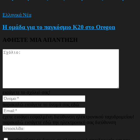
Ελληνικά Νέα
Η ομάδα για το παγκόσμιο Κ20 στο Oregon
ΑΦΗΣΤΕ ΜΙΑ ΑΠΑΝΤΗΣΗ
εισάγετε το σχόλιό σας!
παρακαλώ εισάγετε το όνομά σας εδώ
έχετε εισάγει εσφαλμένη διεύθυνση ηλεκτρονικού ταχυδρομείου!
παρακαλώ εισάγετε εδώ την ηλεκτρονική σας διεύθυνση