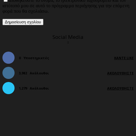
αποθηκεύστε το όνομα, το ηλεκτρονικό ταχυδρομείο και τον
ιστότοπό μου σε αυτό το πρόγραμμα περιήγησης για την επόμενη
φορά που θα σχολιάσω.
Social Media
0
Υποστηρικτές
ΚΆΝΤΕ LIKE
3,982
Ακόλουθοι
ΑΚΟΛΟΥΘΉΣΤΕ
1,279
Ακόλουθοι
ΑΚΟΛΟΥΘΉΣΤΕ