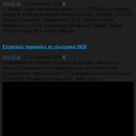
StivoZ.gr
-
8 Αυγούστου 2026
0
-> Online - συνολικά αποτελέσματα (EAA) ΤΕΛΙΚΟΙ Απευθείας
τελικοί & Σύνθετα Αναστασία Ντραγκομίροβα, Έπταθλο {14-15.8}
Γιώργος Σταμούλης, Μαραθώνιος {16.8} Ματίνα Νούλα,
Μαραθώνιος {16.8} Αλέξανδρος Παπαμιχαήλ Μαραθ. Βάδην
{15.8} Γιώργος Κελεπούρης Μαραθ....
Ελληνικές παρουσίες σε εξωτερικό 2026
StivoZ.gr
-
5 Αυγούστου 2026
0
Ακολουθούν οι επιδόσεις Ελλήνων & Κυπρίων αθλητών σε
αγώνες εξωτερικού (εκτός διοργανώσεων που εντάσσονται
ξεχωριστά στα “αποτελέσματα”) Πρόσφατα κύρια αποτελέσματα:
01/08 (BEL/Oordegem) Χαρατσίδης, 400μ. εμπ. -...