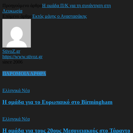
Προηγούμενο άρθρο
Η ομάδα Π/Κ για τη συνάντηση στη
Λευκωσία
Επόμενο άρθρο
Εκτός μάχης ο Αναστασάκης
StivoZ.gr
https://www.stivoz.gr
since 2006
ΠΑΡΟΜΟΙΑ ΑΡΘΡΑ
Ελληνικά Νέα
Η ομάδα για το Ευρωπαικό στο Birmingham
Ελληνικά Νέα
Η ομάδα για τους 20ους Μεσογειακούς στο Τάραντο