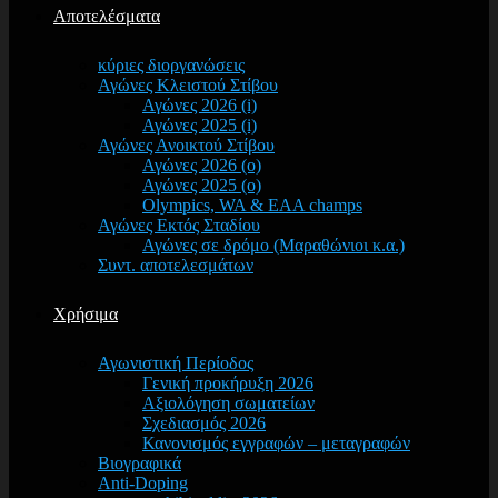
Αποτελέσματα
κύριες διοργανώσεις
Αγώνες Κλειστού Στίβου
Αγώνες 2026 (i)
Αγώνες 2025 (i)
Αγώνες Ανοικτού Στίβου
Αγώνες 2026 (o)
Αγώνες 2025 (o)
Olympics, WA & EAA champs
Αγώνες Εκτός Σταδίου
Αγώνες σε δρόμο (Μαραθώνιοι κ.α.)
Συντ. αποτελεσμάτων
Χρήσιμα
Αγωνιστική Περίοδος
Γενική προκήρυξη 2026
Αξιολόγηση σωματείων
Σχεδιασμός 2026
Κανονισμός εγγραφών – μεταγραφών
Βιογραφικά
Anti-Doping