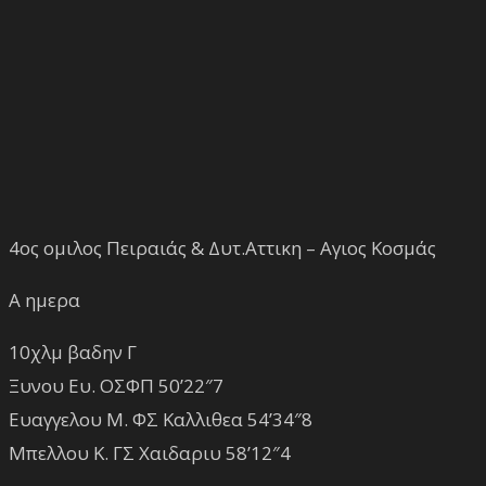
4ος ομιλος Πειραιάς & Δυτ.Αττικη – Αγιος Κοσμάς
Α ημερα
10χλμ βαδην Γ
Ξυνου Ευ. ΟΣΦΠ 50’22″7
Ευαγγελου Μ. ΦΣ Καλλιθεα 54’34″8
Μπελλου Κ. ΓΣ Χαιδαριυ 58’12″4