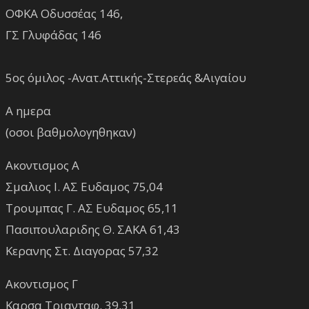
ΟΦΚΑ Οδυσσέας 146,
ΓΣ Γλυφάδας 146
5ος όμιλος -Ανατ.Αττικής-Στερεάς &Αιγαίου
Α ημερα
(οσοι βαθμολογηθηκαν)
Ακοντισμος Α
Σμαλιος Ι. ΑΣ Ευδαμος 75,04
Τρουμπας Γ. ΑΣ Ευδαμος 65,11
Πασιπουλαριδης Θ. ΣΑΚΑ 61,43
Κερανης Στ. Διαγορας 57,32
Ακοντισμος Γ
Καρσα Τριανταφ. 39,31