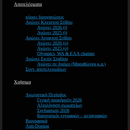
Αποτελέσματα
κύριες διοργανώσεις
Αγώνες Κλειστού Στίβου
Αγώνες 2026 (i)
Αγώνες 2025 (i)
Αγώνες Ανοικτού Στίβου
Αγώνες 2026 (o)
Αγώνες 2025 (o)
Olympics, WA & EAA champs
Αγώνες Εκτός Σταδίου
Αγώνες σε δρόμο (Μαραθώνιοι κ.α.)
Συντ. αποτελεσμάτων
Χρήσιμα
Αγωνιστική Περίοδος
Γενική προκήρυξη 2026
Αξιολόγηση σωματείων
Σχεδιασμός 2026
Κανονισμός εγγραφών – μεταγραφών
Βιογραφικά
Anti-Doping