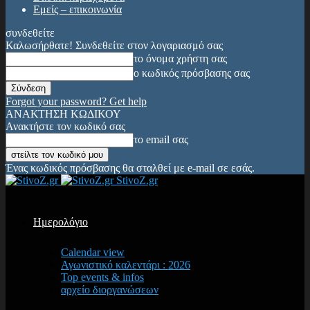
Εμείς – επικοινωνία
συνδεθείτε
Καλωσήρθατε! Συνδεθείτε στον λογαριασμό σας
το όνομα χρήστη σας
ο κωδικός πρόσβασης σας
Forgot your password? Get help
ΑΝΑΚΤΗΣΗ ΚΩΔΙΚΟΥ
Ανακτήστε τον κωδικό σας
το email σας
Ένας κωδικός πρόσβασης θα σταλθεί με e-mail σε εσάς.
StivoZ.gr
Ημερολόγιο
Calendar view
Αγωνιστικό καλεντάρι : 2026
Top events & infos
αρχείο διοργανώσεων