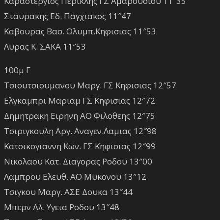
Καραστεργιος Περικλης ΓΣ Αμαρουσιου 11″35
Σταυρακης Εδ. Παγχιακος 11″47
Καβουρας Βασ. Ολυμπ.Κηφισιας 11″53
Λυρας Κ. ΣΑΚΑ 11″53
100μ Γ
Τσιουτσιουμανου Μαργ. ΓΣ Κηφισιας 12″57
Ελγκαμπρι Μαριαμ ΓΣ Κηφισιας 12″72
Δημητρακη Ειρηνη ΑΟ Φιλοθεης 12″75
Τσιριγκουλη Αργ. Αναγεν.Λαμιας 12″98
Κατσικογιαννη Κων. ΓΣ Κηφισιας 12″99
Νικολαου Κατ. Διαγορας Ροδου 13″00
Λαμπρου Ελευθ. ΑΟ Μυκονου 13″12
Τσιγκου Μαργ. ΑΣΕ Δουκα 13″44
Μπερν Αλ. Υγεια Ροδου 13″48