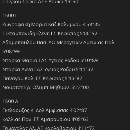
Τσιγκου Σοφια ΑΣΕ Δουκα 13″50
1500 Γ
Ζωγραφακη Μαρια Καζ.Καλυμνου 4’58″35
Τικταμπανιδη Ελενη ΓΣ Κηφισιας 5’06″52
Αδαμοπουλου Βασ. ΑΟ Μεσογειων Αμεινιας Παλ.
5’08″99
Ντασκα Μαρια ΓΑΣ Υγειας Ροδου 5’10″89
Ντασκα Αννα ΓΑΣ Υγειας Ροδου 5’11″32
Παναγου Καλ. ΓΣ Κηφισιας 5’13″87
Νουρτσε Ερ. Ολυμπ.Μηθυμν. 5’22″00
1500 Α
Γκελαουζος Κ. Δολ.Αμφισσας 4’02″87
Κολλιας Παν. ΓΣ Αμαρουσιου 4’05″63
Γεωργαλας Αλ. ΑΕ Καρλοβασιου 4’11″72