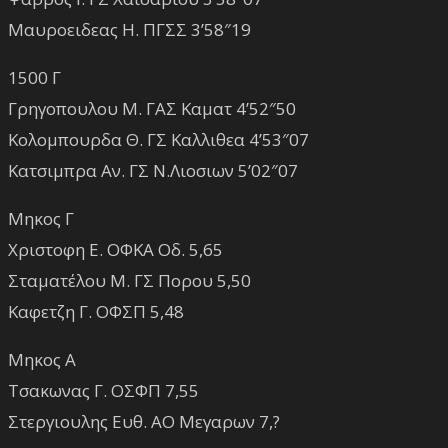
Μαυροειδεας Η. ΠΓΣΣ 3’58″19
1500 Γ
Γρηγοπουλου Μ. ΓΑΣ Καματ 4’52″50
Κολομπουρδα Θ. ΓΣ Καλλιθεα 4’53″07
Κατσιμπρα Αν. ΓΣ Ν.Λιοσιων 5’02″07
Μηκος Γ
Χριστοφη Ε. ΟΦΚΑ Οδ. 5,65
Σταματέλου Μ. ΓΣ Πορου 5,50
Καφετζη Γ. ΟΦΣΠ 5,48
Μηκος Α
Τσακωνας Γ. ΟΣΦΠ 7,55
Στεργιουλης Ευθ. ΑΟ Μεγαρων 7,?