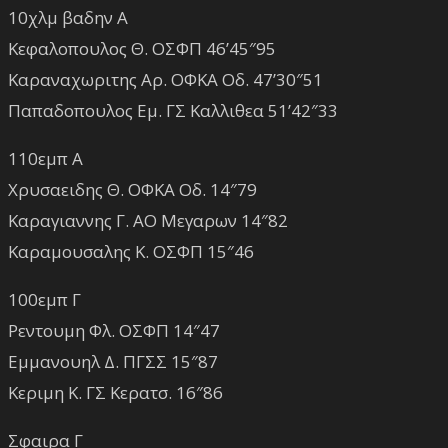
10χλμ βαδην Α
Κεφαλοπουλος Θ. ΟΣΦΠ 46’45″95
Καραναχωριτης Αρ. ΟΦΚΑ Οδ. 47’30″51
Παπαδοπουλος Εμ. ΓΣ Καλλιθεα 51’42″33
110εμπ Α
Χρυσαειδης Θ. ΟΦΚΑ Οδ. 14″79
Καραγιαννης Γ. ΑΟ Μεγαρων 14″82
Καραμουσαλης Κ. ΟΣΦΠ 15″46
100εμπ Γ
Ρεντουμη Φλ. ΟΣΦΠ 14″47
Εμμανουηλ Δ. ΠΓΣΣ 15″87
Κεριμη Κ. ΓΣ Κερατσ. 16″86
Σφαιρα Γ