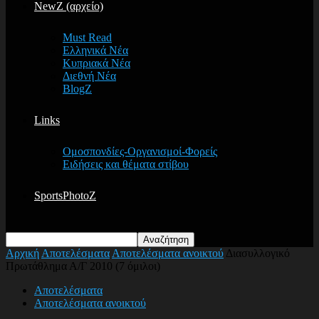
NewZ (αρχείο)
Must Read
Ελληνικά Νέα
Κυπριακά Νέα
Διεθνή Νέα
BlogZ
Links
Ομοσπονδίες-Οργανισμοί-Φορείς
Ειδήσεις και θέματα στίβου
SportsPhotoZ
Αρχική
Αποτελέσματα
Αποτελέσματα ανοικτού
Διασυλλογικό
Πρωτάθλημα Α/Γ 2010 (7 όμιλοι)
Αποτελέσματα
Αποτελέσματα ανοικτού