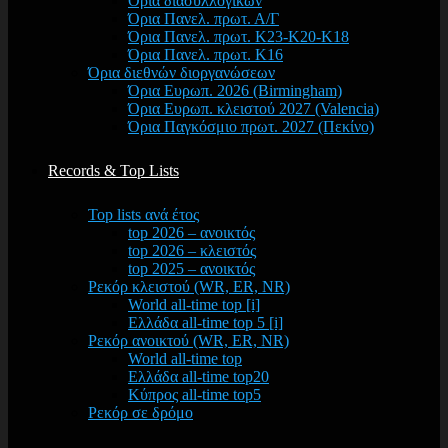
Όρια διασυλλογικών
Όρια Πανελ. πρωτ. Α/Γ
Όρια Πανελ. πρωτ. Κ23-Κ20-Κ18
Όρια Πανελ. πρωτ. Κ16
Όρια διεθνών διοργανώσεων
Όρια Ευρωπ. 2026 (Birmingham)
Όρια Ευρωπ. κλειστού 2027 (Valencia)
Όρια Παγκόσμιο πρωτ. 2027 (Πεκίνο)
Records & Top Lists
Top lists ανά έτος
top 2026 – ανοικτός
top 2026 – κλειστός
top 2025 – ανοικτός
Ρεκόρ κλειστού (WR, ER, NR)
World all-time top [i]
Ελλάδα all-time top 5 [i]
Ρεκόρ ανοικτού (WR, ER, NR)
World all-time top
Ελλάδα all-time top20
Κύπρος all-time top5
Ρεκόρ σε δρόμο