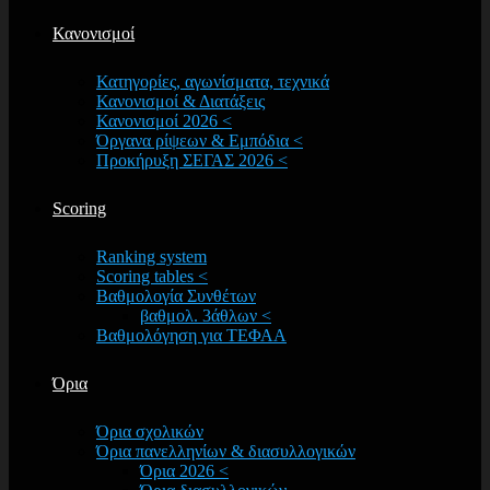
Κανονισμοί
Κατηγορίες, αγωνίσματα, τεχνικά
Κανονισμοί & Διατάξεις
Κανονισμοί 2026 <
Όργανα ρίψεων & Εμπόδια <
Προκήρυξη ΣΕΓΑΣ 2026 <
Scoring
Ranking system
Scoring tables <
Βαθμολογία Συνθέτων
βαθμολ. 3άθλων <
Βαθμολόγηση για ΤΕΦΑΑ
Όρια
Όρια σχολικών
Όρια πανελληνίων & διασυλλογικών
Όρια 2026 <