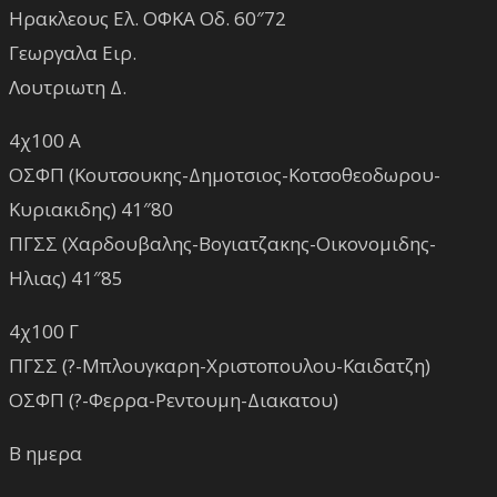
Ηρακλεους Ελ. ΟΦΚΑ Οδ. 60″72
Γεωργαλα Ειρ.
Λουτριωτη Δ.
4χ100 Α
ΟΣΦΠ (Κουτσουκης-Δημοτσιος-Κοτσοθεοδωρου-
Κυριακιδης) 41″80
ΠΓΣΣ (Χαρδουβαλης-Βογιατζακης-Οικονομιδης-
Ηλιας) 41″85
4χ100 Γ
ΠΓΣΣ (?-Μπλουγκαρη-Χριστοπουλου-Καιδατζη)
ΟΣΦΠ (?-Φερρα-Ρεντουμη-Διακατου)
Β ημερα