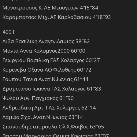
Μονοκρουσος Κ. ΑΕ Μεσογειων 4’15″84
Καραμπατσος Μιχ. ΑΕ Καρλοβασιου 4’18″93
400 Γ
Λιβα Βασιλικη Αναγεν.Λαμιας 58″82
Μανια Αννα Καλυμνος2000 60″00
Γεωργιου Βασιλικη ΓΑΣ Χολαργος 60″27
Κορενεβα Οξανα ΑΟ Φιλοθεης 60″72
Γουπου Τανια Ανατ.Ν.Ιωνιας 61″44
Δραμιτινου Ιωαννα ΓΑΣ Χολαργος 61″83
Ψυλου Αυγ. Παγχιακος 61″90
Ανδρεαδακη Αρτ. ΓΑΣ Χολαργος 62″14
Λαμψα Σχρ. Ανατ.Ν.Ιωνιας 63″14
Σπανουδη Σταυρουλα Ολ.Χ.Φοιβος 63″65
Βαρσου Μαργαριτα Ολυμπ.Κηφισιας 63″97