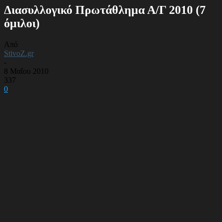
Διασυλλογικό Πρωτάθλημα Α/Γ 2010 (7
όμιλοι)
Από
StivoZ.gr
-
8 Μαΐου 2010
337
0