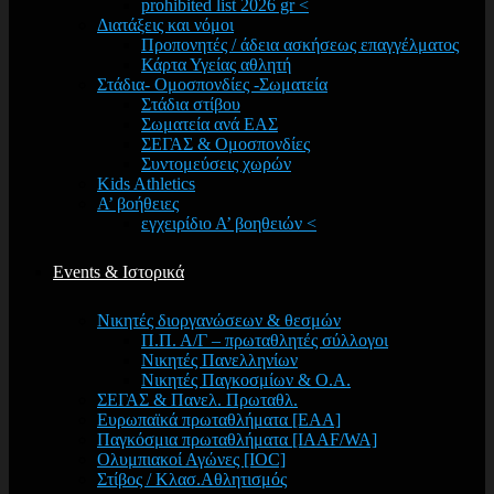
prohibited list 2026 gr <
Διατάξεις και νόμοι
Προπονητές / άδεια ασκήσεως επαγγέλματος
Κάρτα Υγείας αθλητή
Στάδια- Ομοσπονδίες -Σωματεία
Στάδια στίβου
Σωματεία ανά ΕΑΣ
ΣΕΓΑΣ & Ομοσπονδίες
Συντομεύσεις χωρών
Kids Athletics
Α’ βοήθειες
εγχειρίδιο Α’ βοηθειών <
Events & Ιστορικά
Νικητές διοργανώσεων & θεσμών
Π.Π. Α/Γ – πρωταθλητές σύλλογοι
Νικητές Πανελληνίων
Νικητές Παγκοσμίων & Ο.Α.
ΣΕΓΑΣ & Πανελ. Πρωταθλ.
Ευρωπαϊκά πρωταθλήματα [EAA]
Παγκόσμια πρωταθλήματα [IAAF/WA]
Ολυμπιακοί Αγώνες [IOC]
Στίβος / Κλασ.Αθλητισμός