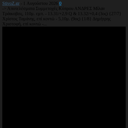
StivoZ.gr
-
1 Αυγούστου 2026
0
-> Αποτελέσματα Συμμετοχές Κύπρου ΑΝΔΡΕΣ Μίλαν
Τράικοβιτς, 110μ. εμπ. - 13.31/+2,9 Q & 13.32/+0,4 (3ος) {27/7}
Χρίστος Ταμάνης, επί κοντώ - 5,10μ. (9ος) {1/8} Δημήτρης
Χριστοφή, επί κοντώ -...