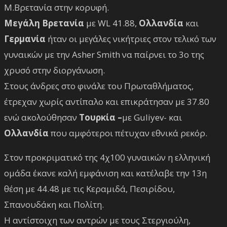
Μ.Βρετανία στην κορυφή.
Μεγάλη Βρετανία
με WL 41.88,
Ολλανδία
και
Γερμανία
ήταν οι μεγάλες νικήτριες στον τελικό των
γυναικών με την Asher Smith να παίρνει το 3ο της
χρυσό στην διοργάνωση.
Στους άνδρες στο φινάλε του Πρωταθλήματος,
έτρεχαν χωρίς αντίπαλο και επικράτησαν με 37.80
ενώ ακολούθησαν
Τουρκία –
με Guliyev- και
Ολλανδία
που αμφότεροι πέτυχαν εθνικά ρεκόρ.
Στον προκριματικό της 4χ100 γυναικών η ελληνική
ομάδα έκανε καλή εμφάνιση και κατέλαβε την 13η
θέση με 44.48 με τις Κεραμιδά, Πεσιρίδου,
Σπανουδάκη και Πολίτη.
Η αντίστοιχη των αντρών με τους Στεργιούλη,