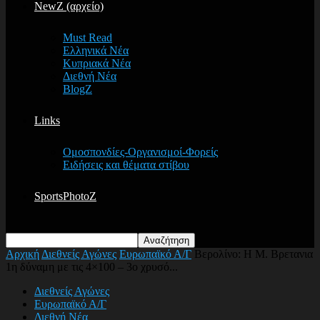
NewZ (αρχείο)
Must Read
Ελληνικά Νέα
Κυπριακά Νέα
Διεθνή Νέα
BlogZ
Links
Ομοσπονδίες-Οργανισμοί-Φορείς
Ειδήσεις και θέματα στίβου
SportsPhotoZ
Αρχική
Διεθνείς Αγώνες
Ευρωπαϊκό Α/Γ
Βερολίνο: Η Μ. Βρετανια
1η δύναμη με τις 4×100 – 3ο χρυσό...
Διεθνείς Αγώνες
Ευρωπαϊκό Α/Γ
Διεθνή Νέα