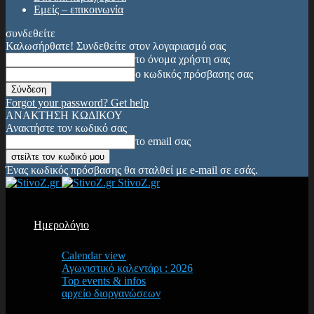
Εμείς – επικοινωνία
συνδεθείτε
Καλωσήρθατε! Συνδεθείτε στον λογαριασμό σας
το όνομα χρήστη σας
ο κωδικός πρόσβασης σας
Forgot your password? Get help
ΑΝΑΚΤΗΣΗ ΚΩΔΙΚΟΥ
Ανακτήστε τον κωδικό σας
το email σας
Ένας κωδικός πρόσβασης θα σταλθεί με e-mail σε εσάς.
StivoZ.gr
Ημερολόγιο
Calendar view
Αγωνιστικό καλεντάρι : 2026
Top events & infos
αρχείο διοργανώσεων