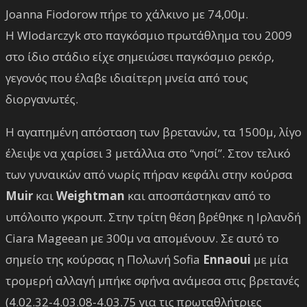
Joanna Fiodorow πήρε το χάλκινο με 74,00μ.
Η Wlodarczyk στο παγκόσμιο πρωτάθλημα του 2009
στο ίδιο στάδιο είχε σημειώσει παγκόσμιο ρεκόρ,
γεγονός που έλαβε ιδιαίτερη μνεία από τους
διοργανωτές.
Η αγαπημένη απόσταση των βρετανών, τα 1500μ, λίγο
έλειψε να χαρίσει 3 μετάλλια στο “νησί”. Στον τελικό
των γυναικών από νωρίς πήραν κεφάλι στην κούρσα
Muir
και
Weightman
και αποσπάστηκαν από το
υπόλοιπο γκρουπ. Στην τρίτη θέση βρέθηκε η Ιρλανδή
Ciara Mageean με 300μ να απομένουν. Σε αυτό το
σημείο της κούρσας η Πολωνή Sofia
Ennaoui
με μία
τρομερή αλλαγή μπήκε σφήνα ανάμεσα στις βρετανές
(4.02.32-4.03.08-4.03.75 για τις πρωταθλήτριες