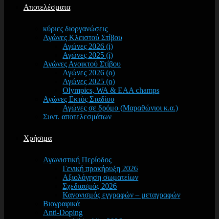
Αποτελέσματα
κύριες διοργανώσεις
Αγώνες Κλειστού Στίβου
Αγώνες 2026 (i)
Αγώνες 2025 (i)
Αγώνες Ανοικτού Στίβου
Αγώνες 2026 (o)
Αγώνες 2025 (o)
Olympics, WA & EAA champs
Αγώνες Εκτός Σταδίου
Αγώνες σε δρόμο (Μαραθώνιοι κ.α.)
Συντ. αποτελεσμάτων
Χρήσιμα
Αγωνιστική Περίοδος
Γενική προκήρυξη 2026
Αξιολόγηση σωματείων
Σχεδιασμός 2026
Κανονισμός εγγραφών – μεταγραφών
Βιογραφικά
Anti-Doping