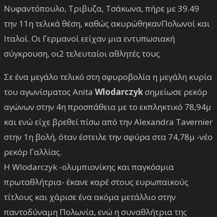
Νυφαντόπουλο, Τριβυζα, Τσάκωνα, πήρε με 39.49
την 11η τελικά θέση, καθώς ακυρώθηκανΠολωνοί και
Ιταλοί. Οι Γερμανοί εείχαν μια εντυπωσιακή
σύγκρουση, οι2 τελευταίοι αθλητές τους
Σε ένα μεγάλο τελικό στη σφυροβολία η μεγάλη κυρία
του αγωνίσματος Anita
Wlodarczyk
σημείωσε ρεκόρ
αγώνων στην 4η προσπάθεια με το εκπληκτικό 78,94μ
και ενώ είχε βρεθεί πίσω από την Alexandra Tavernier
στην 1η βολή, όταν έστειλε την σφύρα στα 74,78μ -νέο
ρεκόρ Γαλλίας.
Η Wlodarczyk -ολυμπιονίκης και παγκόσμια
πρωταθλήτρια- έκανε καρέ στους ευρωπαϊκούς
τίτλους και χάρισε ένα ακόμα μετάλλιο στην
παντοδύναμη Πολωνία, ενώ η συναθλήτρια της