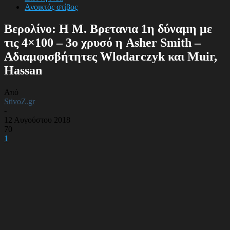
Ανοικτός στίβος
Βερολίνο: Η Μ. Βρετανια 1η δύναμη με
τις 4×100 – 3ο χρυσό η Asher Smith –
Αδιαμφισβήτητες Wlodarczyk και Muir,
Hassan
Από
StivoZ.gr
-
12 Αυγούστου 2018
70
1