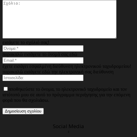
εισάγετε το σχόλιό σας!
παρακαλώ εισάγετε το όνομά σας εδώ
έχετε εισάγει εσφαλμένη διεύθυνση ηλεκτρονικού ταχυδρομείου!
παρακαλώ εισάγετε εδώ την ηλεκτρονική σας διεύθυνση
αποθηκεύστε το όνομα, το ηλεκτρονικό ταχυδρομείο και τον
ιστότοπό μου σε αυτό το πρόγραμμα περιήγησης για την επόμενη
φορά που θα σχολιάσω.
Social Media