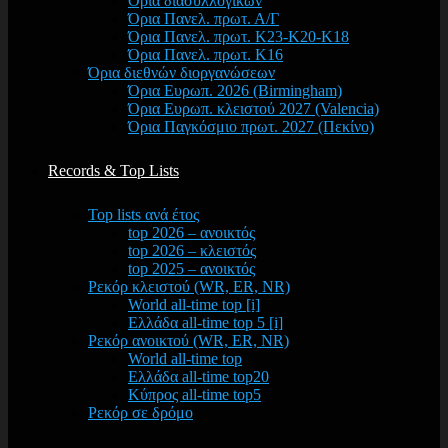
Όρια διασυλλογικών
Όρια Πανελ. πρωτ. Α/Γ
Όρια Πανελ. πρωτ. Κ23-Κ20-Κ18
Όρια Πανελ. πρωτ. Κ16
Όρια διεθνών διοργανώσεων
Όρια Ευρωπ. 2026 (Birmingham)
Όρια Ευρωπ. κλειστού 2027 (Valencia)
Όρια Παγκόσμιο πρωτ. 2027 (Πεκίνο)
Records & Top Lists
Top lists ανά έτος
top 2026 – ανοικτός
top 2026 – κλειστός
top 2025 – ανοικτός
Ρεκόρ κλειστού (WR, ER, NR)
World all-time top [i]
Ελλάδα all-time top 5 [i]
Ρεκόρ ανοικτού (WR, ER, NR)
World all-time top
Ελλάδα all-time top20
Κύπρος all-time top5
Ρεκόρ σε δρόμο