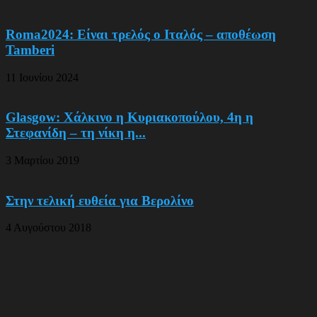
Roma2024: Είναι τρελός ο Ιταλός – αποθέωση
Tamberi
11 Ιουνίου 2024
Glasgow: Χάλκινο η Κυριακοπούλου, 4η η
Στεφανίδη – τη νίκη η...
3 Μαρτίου 2019
Στην τελική ευθεία για Βερολίνο
4 Αυγούστου 2018