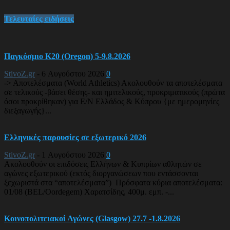
Τελευταίες ειδήσεις
Παγκόσμιο Κ20 (Oregon) 5-9.8.2026
StivoZ.gr
-
6 Αυγούστου 2026
0
-> Αποτελέσματα (World Athletics) Ακολουθούν τα αποτελέσματα
σε τελικούς -βάσει θέσης- και ημιτελικούς, προκριματικούς (πρώτα
όσοι προκρίθηκαν) για Ε/Ν Ελλάδος & Κύπρου {με ημερομηνίες
διεξαγωγής}...
Ελληνικές παρουσίες σε εξωτερικό 2026
StivoZ.gr
-
1 Αυγούστου 2026
0
Ακολουθούν οι επιδόσεις Ελλήνων & Κυπρίων αθλητών σε
αγώνες εξωτερικού (εκτός διοργανώσεων που εντάσσονται
ξεχωριστά στα “αποτελέσματα”) Πρόσφατα κύρια αποτελέσματα:
01/08 (BEL/Oordegem) Χαρατσίδης, 400μ. εμπ. -...
Κοινοπολιτειακοί Αγώνες (Glasgow) 27.7 -1.8.2026