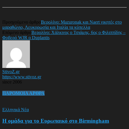
Προηγούμενο άρθρο
Βερολίνο: Mazuronak και Naert νικητές στο
μαραθώνιο, Λευκορωσία και Ιταλία τα κύπελλα
Επόμενο άρθρο
Βερολίνο: Χάλκινος ο Τσιάμης, 6ος ο Φιλιππίδης –
Φοβερό WJR ο Duplantis
StivoZ.gr
https://www.stivoz.gr
since 2006
ΠΑΡΟΜΟΙΑ ΑΡΘΡΑ
Ελληνικά Νέα
Η ομάδα για το Ευρωπαικό στο Birmingham