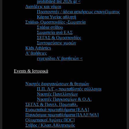
prohibited list 2026 gr <
Διατάξεις και νόμοι
Προπονητές / άδεια ασκήσεως επαγγέλματος
Κάρτα Υγείας αθλητή
Στάδια- Ομοσπονδίες -Σωματεία
Στάδια στίβου
Σωματεία ανά ΕΑΣ
ΣΕΓΑΣ & Ομοσπονδίες
Συντομεύσεις χωρών
Kids Athletics
Α’ βοήθειες
εγχειρίδιο Α’ βοηθειών <
Events & Ιστορικά
Νικητές διοργανώσεων & θεσμών
Π.Π. Α/Γ – πρωταθλητές σύλλογοι
Νικητές Πανελληνίων
Νικητές Παγκοσμίων & Ο.Α.
ΣΕΓΑΣ & Πανελ. Πρωταθλ.
Ευρωπαϊκά πρωταθλήματα [EAA]
Παγκόσμια πρωταθλήματα [IAAF/WA]
Ολυμπιακοί Αγώνες [IOC]
Στίβος / Κλασ.Αθλητισμός