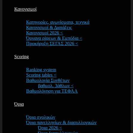
Κανονισμοί
Κατηγορίες, αγωνίσματα, τεχνικά
Κανονισμοί & Διατάξεις
Κανονισμοί 2026 <
Όργανα ρίψεων & Εμπόδια <
Προκήρυξη ΣΕΓΑΣ 2026 <
Scoring
Ranking system
Scoring tables <
Βαθμολογία Συνθέτων
βαθμολ. 3άθλων <
Βαθμολόγηση για ΤΕΦΑΑ
Όρια
Όρια σχολικών
Όρια πανελληνίων & διασυλλογικών
Όρια 2026 <