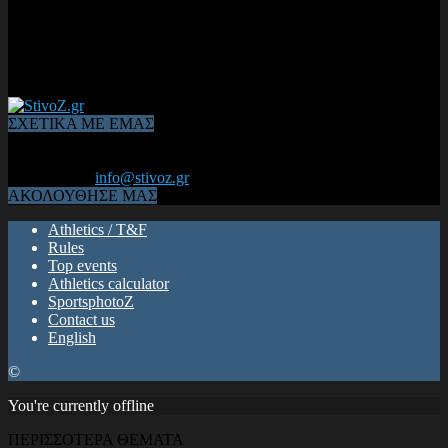
ΣΧΕΤΙΚΑ ΜΕ ΕΜΑΣ
Από το 2006, η 1η διαδικτυακή κοινότητα αθλητών & φιλάθλων
του Κλασικού Αθλητισμού! ΟΛΟΣ Ο ΣΤΙΒΟΣ ΕΙΝΑΙ ΕΔΩ
Επικοινωνία:
info@stivoz.gr
ΑΚΟΛΟΥΘΗΣΕ ΜΑΣ
Athletics / T&F
Rules
Top events
Athletics calculator
SportsphotoZ
Contact us
English
©
You're currently offline
ΠΕΡΙΣΣΟΤΕΡΑ ΘΕΜΑΤΑ