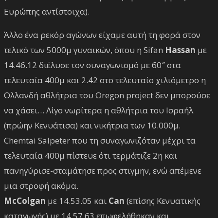
Ευρώπης αντίστοιχα).
Άλλο ένα ρεκόρ αγώνων είχαμε αυτή τη φορά στον
τελικό των 5000μ γυναικών, όπου η Sifan
Hassan
με
14.46.12 διέλυσε τον συναγωνισμό με 60″ στα
τελευταία 400μ και 2.42 στο τελευταίο χιλιόμετρο η
Ολλανδή αθλήτρια του Oregon project δεν μπορούσε
να χάσει… Λίγο νωρίτερα η αθλήτρια του Ισραήλ
(πρώην Κενυάτισα) και νικήτρια των 10.000μ.
Chemtai Salpeter που τη συναγωνιζόταν μέχρι τα
τελευταία 400μ πίστευε ότι τερμάτιζε 2η και
πανηγύρισε-σταμάτησε προς στιγμην, ενώ απέμενε
μια στροφή ακόμα.
McColgan
με 14.53.05 και
Can
(επίσης Κενυατικής
καταγωγής) με 14.57.63 επωφελήθηκαν και