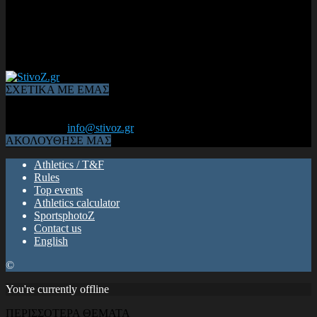
ΣΧΕΤΙΚΑ ΜΕ ΕΜΑΣ
Από το 2006, η 1η διαδικτυακή κοινότητα αθλητών & φιλάθλων
του Κλασικού Αθλητισμού! ΟΛΟΣ Ο ΣΤΙΒΟΣ ΕΙΝΑΙ ΕΔΩ
Επικοινωνία:
info@stivoz.gr
ΑΚΟΛΟΥΘΗΣΕ ΜΑΣ
Athletics / T&F
Rules
Top events
Athletics calculator
SportsphotoZ
Contact us
English
©
You're currently offline
ΠΕΡΙΣΣΟΤΕΡΑ ΘΕΜΑΤΑ