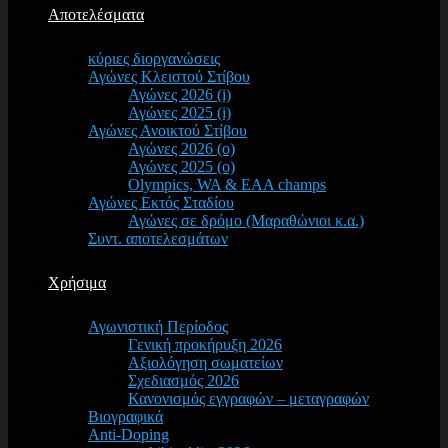
Αποτελέσματα
κύριες διοργανώσεις
Αγώνες Κλειστού Στίβου
Αγώνες 2026 (i)
Αγώνες 2025 (i)
Αγώνες Ανοικτού Στίβου
Αγώνες 2026 (o)
Αγώνες 2025 (o)
Olympics, WA & EAA champs
Αγώνες Εκτός Σταδίου
Αγώνες σε δρόμο (Μαραθώνιοι κ.α.)
Συντ. αποτελεσμάτων
Χρήσιμα
Αγωνιστική Περίοδος
Γενική προκήρυξη 2026
Αξιολόγηση σωματείων
Σχεδιασμός 2026
Κανονισμός εγγραφών – μεταγραφών
Βιογραφικά
Anti-Doping