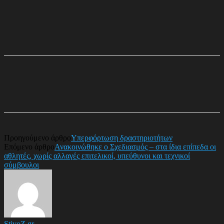
Προηγούμενο άρθρο
Υπερφόρτωση δραστηριοτήτων
Επόμενο άρθρο
Ανακοινώθηκε ο Σχεδιασμός – στα ίδια επίπεδα οι
αθλητές, χωρίς αλλαγές επιτελικοί, υπεύθυνοι και τεχνικοί
σύμβουλοι
StivoZ.gr