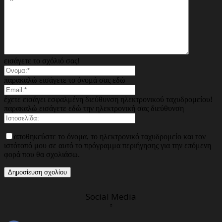
εισάγετε το σχόλιό σας!
παρακαλώ εισάγετε το όνομά σας εδώ
έχετε εισάγει εσφαλμένη διεύθυνση ηλεκτρονικού ταχυδρομείου!
παρακαλώ εισάγετε εδώ την ηλεκτρονική σας διεύθυνση
αποθηκεύστε το όνομα, το ηλεκτρονικό ταχυδρομείο και τον
ιστότοπό μου σε αυτό το πρόγραμμα περιήγησης για την επόμενη
φορά που θα σχολιάσω.
Social Media