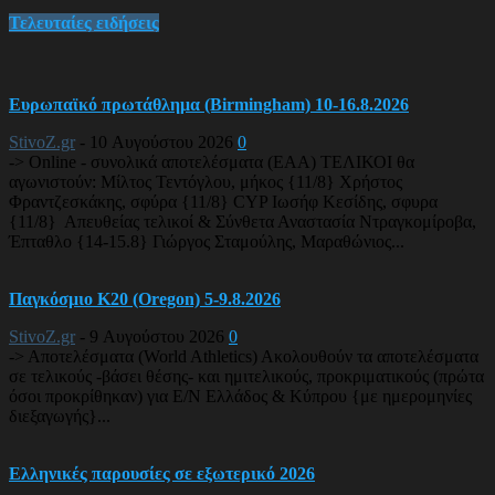
Τελευταίες ειδήσεις
Ευρωπαϊκό πρωτάθλημα (Birmingham) 10-16.8.2026
StivoZ.gr
-
10 Αυγούστου 2026
0
-> Online - συνολικά αποτελέσματα (EAA) ΤΕΛΙΚΟΙ θα
αγωνιστούν: Μίλτος Τεντόγλου, μήκος {11/8} Χρήστος
Φραντζεσκάκης, σφύρα {11/8} CYP Ιωσήφ Κεσίδης, σφυρα
{11/8} Απευθείας τελικοί & Σύνθετα Αναστασία Ντραγκομίροβα,
Έπταθλο {14-15.8} Γιώργος Σταμούλης, Μαραθώνιος...
Παγκόσμιο Κ20 (Oregon) 5-9.8.2026
StivoZ.gr
-
9 Αυγούστου 2026
0
-> Αποτελέσματα (World Athletics) Ακολουθούν τα αποτελέσματα
σε τελικούς -βάσει θέσης- και ημιτελικούς, προκριματικούς (πρώτα
όσοι προκρίθηκαν) για Ε/Ν Ελλάδος & Κύπρου {με ημερομηνίες
διεξαγωγής}...
Ελληνικές παρουσίες σε εξωτερικό 2026