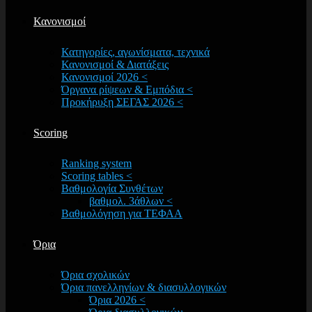
Κανονισμοί
Κατηγορίες, αγωνίσματα, τεχνικά
Κανονισμοί & Διατάξεις
Κανονισμοί 2026 <
Όργανα ρίψεων & Εμπόδια <
Προκήρυξη ΣΕΓΑΣ 2026 <
Scoring
Ranking system
Scoring tables <
Βαθμολογία Συνθέτων
βαθμολ. 3άθλων <
Βαθμολόγηση για ΤΕΦΑΑ
Όρια
Όρια σχολικών
Όρια πανελληνίων & διασυλλογικών
Όρια 2026 <