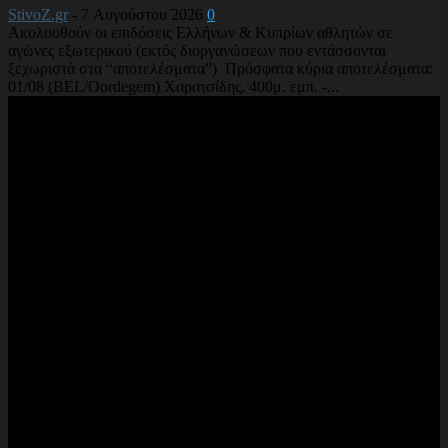
StivoZ.gr
-
7 Αυγούστου 2026
0
Ακολουθούν οι επιδόσεις Ελλήνων & Κυπρίων αθλητών σε
αγώνες εξωτερικού (εκτός διοργανώσεων που εντάσσονται
ξεχωριστά στα “αποτελέσματα”) Πρόσφατα κύρια αποτελέσματα:
01/08 (BEL/Oordegem) Χαρατσίδης, 400μ. εμπ. -...