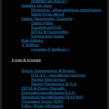
prohibited list 2026 gr <
Διατάξεις και νόμοι
Προπονητές / άδεια ασκήσεως επαγγέλματος
Κάρτα Υγείας αθλητή
Στάδια- Ομοσπονδίες -Σωματεία
Στάδια στίβου
Σωματεία ανά ΕΑΣ
ΣΕΓΑΣ & Ομοσπονδίες
Συντομεύσεις χωρών
Kids Athletics
Α’ βοήθειες
εγχειρίδιο Α’ βοηθειών <
Events & Ιστορικά
Νικητές διοργανώσεων & θεσμών
Π.Π. Α/Γ – πρωταθλητές σύλλογοι
Νικητές Πανελληνίων
Νικητές Παγκοσμίων & Ο.Α.
ΣΕΓΑΣ & Πανελ. Πρωταθλ.
Ευρωπαϊκά πρωταθλήματα [EAA]
Παγκόσμια πρωταθλήματα [IAAF/WA]
Ολυμπιακοί Αγώνες [IOC]
Στίβος / Κλασ.Αθλητισμός