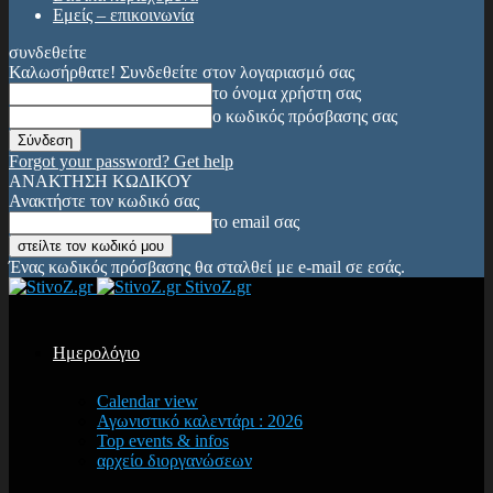
Εμείς – επικοινωνία
συνδεθείτε
Καλωσήρθατε! Συνδεθείτε στον λογαριασμό σας
το όνομα χρήστη σας
ο κωδικός πρόσβασης σας
Forgot your password? Get help
ΑΝΑΚΤΗΣΗ ΚΩΔΙΚΟΥ
Ανακτήστε τον κωδικό σας
το email σας
Ένας κωδικός πρόσβασης θα σταλθεί με e-mail σε εσάς.
StivoZ.gr
Ημερολόγιο
Calendar view
Αγωνιστικό καλεντάρι : 2026
Top events & infos
αρχείο διοργανώσεων