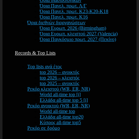
Όρια διασυλλογικών
Όρια Πανελ. πρωτ. Α/Γ
Όρια Πανελ. πρωτ. Κ23-Κ20-Κ18
Όρια Πανελ. πρωτ. Κ16
Όρια διεθνών διοργανώσεων
Όρια Ευρωπ. 2026 (Birmingham)
Όρια Ευρωπ. κλειστού 2027 (Valencia)
Όρια Παγκόσμιο πρωτ. 2027 (Πεκίνο)
Records & Top Lists
Top lists ανά έτος
top 2026 – ανοικτός
top 2026 – κλειστός
top 2025 – ανοικτός
Ρεκόρ κλειστού (WR, ER, NR)
World all-time top [i]
Ελλάδα all-time top 5 [i]
Ρεκόρ ανοικτού (WR, ER, NR)
World all-time top
Ελλάδα all-time top20
Κύπρος all-time top5
Ρεκόρ σε δρόμο