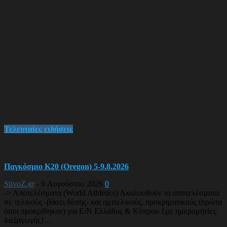
Τελευταίες ειδήσεις
Παγκόσμιο Κ20 (Oregon) 5-9.8.2026
StivoZ.gr
-
9 Αυγούστου 2026
0
-> Αποτελέσματα (World Athletics) Ακολουθούν τα αποτελέσματα
σε τελικούς -βάσει θέσης- και ημιτελικούς, προκριματικούς (πρώτα
όσοι προκρίθηκαν) για Ε/Ν Ελλάδος & Κύπρου {με ημερομηνίες
διεξαγωγής}...