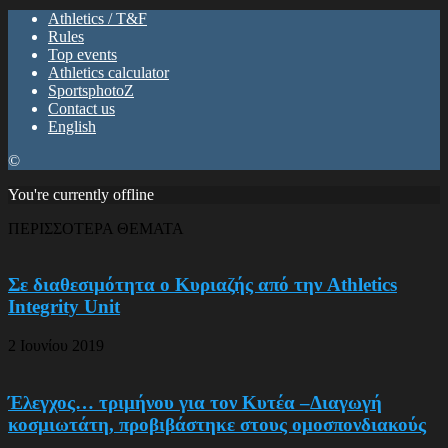
Athletics / T&F
Rules
Top events
Athletics calculator
SportsphotoZ
Contact us
English
©
You're currently offline
ΠΕΡΙΣΣΟΤΕΡΑ ΘΕΜΑΤΑ
Σε διαθεσιμότητα ο Κυριαζής από την Athletics
Integrity Unit
2 Ιουνίου 2019
Έλεγχος… τριμήνου για τον Κυτέα –Διαγωγή
κοσμιωτάτη, προβιβάστηκε στους ομοσπονδιακούς