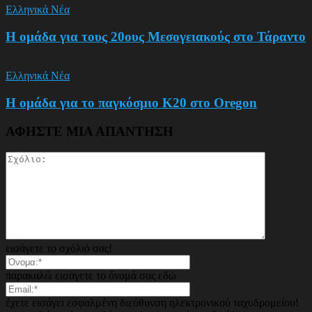
Ελληνικά Νέα
Η ομάδα για τους 20ους Μεσογειακούς στο Τάραντο
Ελληνικά Νέα
Η ομάδα για το παγκόσμιο Κ20 στο Oregon
ΑΦΗΣΤΕ ΜΙΑ ΑΠΑΝΤΗΣΗ
εισάγετε το σχόλιό σας!
παρακαλώ εισάγετε το όνομά σας εδώ
έχετε εισάγει εσφαλμένη διεύθυνση ηλεκτρονικού ταχυδρομείου!