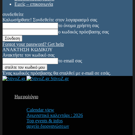
Εμείς – επικοινωνία
συνδεθείτε
Καλωσήρθατε! Συνδεθείτε στον λογαριασμό σας
το όνομα χρήστη σας
ο κωδικός πρόσβασης σας
Forgot your password? Get help
ΑΝΑΚΤΗΣΗ ΚΩΔΙΚΟΥ
Ανακτήστε τον κωδικό σας
το email σας
Ένας κωδικός πρόσβασης θα σταλθεί με e-mail σε εσάς.
StivoZ.gr
Ημερολόγιο
Calendar view
Αγωνιστικό καλεντάρι : 2026
Top events & infos
αρχείο διοργανώσεων