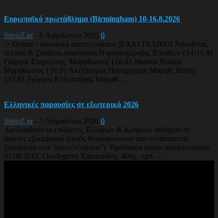
Ευρωπαϊκό πρωτάθλημα (Birmingham) 10-16.8.2026
StivoZ.gr
-
8 Αυγούστου 2026
0
-> Online - συνολικά αποτελέσματα (EAA) ΤΕΛΙΚΟΙ Απευθείας
τελικοί & Σύνθετα Αναστασία Ντραγκομίροβα, Έπταθλο {14-15.8}
Γιώργος Σταμούλης, Μαραθώνιος {16.8} Ματίνα Νούλα,
Μαραθώνιος {16.8} Αλέξανδρος Παπαμιχαήλ Μαραθ. Βάδην
{15.8} Γιώργος Κελεπούρης Μαραθ....
Ελληνικές παρουσίες σε εξωτερικό 2026
StivoZ.gr
-
5 Αυγούστου 2026
0
Ακολουθούν οι επιδόσεις Ελλήνων & Κυπρίων αθλητών σε
αγώνες εξωτερικού (εκτός διοργανώσεων που εντάσσονται
ξεχωριστά στα “αποτελέσματα”) Πρόσφατα κύρια αποτελέσματα:
01/08 (BEL/Oordegem) Χαρατσίδης, 400μ. εμπ. -...