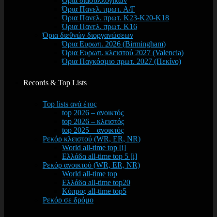
Όρια διασυλλογικών
Όρια Πανελ. πρωτ. Α/Γ
Όρια Πανελ. πρωτ. Κ23-Κ20-Κ18
Όρια Πανελ. πρωτ. Κ16
Όρια διεθνών διοργανώσεων
Όρια Ευρωπ. 2026 (Birmingham)
Όρια Ευρωπ. κλειστού 2027 (Valencia)
Όρια Παγκόσμιο πρωτ. 2027 (Πεκίνο)
Records & Top Lists
Top lists ανά έτος
top 2026 – ανοικτός
top 2026 – κλειστός
top 2025 – ανοικτός
Ρεκόρ κλειστού (WR, ER, NR)
World all-time top [i]
Ελλάδα all-time top 5 [i]
Ρεκόρ ανοικτού (WR, ER, NR)
World all-time top
Ελλάδα all-time top20
Κύπρος all-time top5
Ρεκόρ σε δρόμο