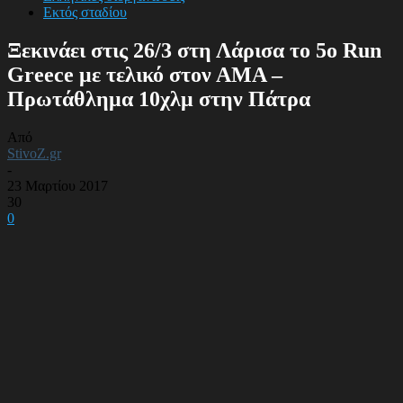
Εκτός σταδίου
Ξεκινάει στις 26/3 στη Λάρισα το 5ο Run
Greece με τελικό στον ΑΜΑ –
Πρωτάθλημα 10χλμ στην Πάτρα
Από
StivoZ.gr
-
23 Μαρτίου 2017
30
0