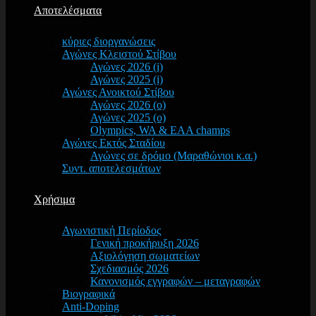
Αποτελέσματα
κύριες διοργανώσεις
Αγώνες Κλειστού Στίβου
Αγώνες 2026 (i)
Αγώνες 2025 (i)
Αγώνες Ανοικτού Στίβου
Αγώνες 2026 (o)
Αγώνες 2025 (o)
Olympics, WA & EAA champs
Αγώνες Εκτός Σταδίου
Αγώνες σε δρόμο (Μαραθώνιοι κ.α.)
Συντ. αποτελεσμάτων
Χρήσιμα
Αγωνιστική Περίοδος
Γενική προκήρυξη 2026
Αξιολόγηση σωματείων
Σχεδιασμός 2026
Κανονισμός εγγραφών – μεταγραφών
Βιογραφικά
Anti-Doping