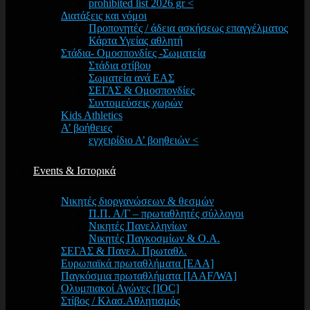
prohibited list 2026 gr <
Διατάξεις και νόμοι
Προπονητές / άδεια ασκήσεως επαγγέλματος
Κάρτα Υγείας αθλητή
Στάδια- Ομοσπονδίες -Σωματεία
Στάδια στίβου
Σωματεία ανά ΕΑΣ
ΣΕΓΑΣ & Ομοσπονδίες
Συντομεύσεις χωρών
Kids Athletics
Α’ βοήθειες
εγχειρίδιο Α’ βοηθειών <
Events & Ιστορικά
Νικητές διοργανώσεων & θεσμών
Π.Π. Α/Γ – πρωταθλητές σύλλογοι
Νικητές Πανελληνίων
Νικητές Παγκοσμίων & Ο.Α.
ΣΕΓΑΣ & Πανελ. Πρωταθλ.
Ευρωπαϊκά πρωταθλήματα [EAA]
Παγκόσμια πρωταθλήματα [IAAF/WA]
Ολυμπιακοί Αγώνες [IOC]
Στίβος / Κλασ.Αθλητισμός