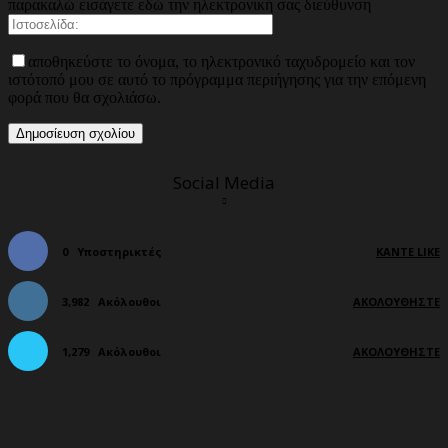
παρακαλώ εισάγετε εδώ την ηλεκτρονική σας διεύθυνση
αποθηκεύστε το όνομα, το ηλεκτρονικό ταχυδρομείο και τον
ιστότοπό μου σε αυτό το πρόγραμμα περιήγησης για την επόμενη
φορά που θα σχολιάσω.
Social Media
0
Υποστηρικτές
ΚΆΝΤΕ LIKE
3,982
Ακόλουθοι
ΑΚΟΛΟΥΘΉΣΤΕ
1,279
Ακόλουθοι
ΑΚΟΛΟΥΘΉΣΤΕ