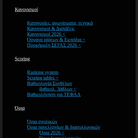
Κανονισμοί
Κατηγορίες, αγωνίσματα, τεχνικά
Κανονισμοί & Διατάξεις
Κανονισμοί 2026 <
Όργανα ρίψεων & Εμπόδια <
Προκήρυξη ΣΕΓΑΣ 2026 <
Scoring
Ranking system
Scoring tables <
Βαθμολογία Συνθέτων
βαθμολ. 3άθλων <
Βαθμολόγηση για ΤΕΦΑΑ
Όρια
Όρια σχολικών
Όρια πανελληνίων & διασυλλογικών
Όρια 2026 <