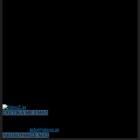
ΣΧΕΤΙΚΑ ΜΕ ΕΜΑΣ
Από το 2006, η 1η διαδικτυακή κοινότητα αθλητών & φιλάθλων
του Κλασικού Αθλητισμού! ΟΛΟΣ Ο ΣΤΙΒΟΣ ΕΙΝΑΙ ΕΔΩ
Επικοινωνία:
info@stivoz.gr
ΑΚΟΛΟΥΘΗΣΕ ΜΑΣ