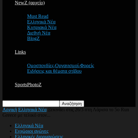
NewZ (αρχείο)
Must Read
Ελληνικά Νέα
Κυπριακά Νέα
Διεθνή Νέα
BlogZ
Links
Ομοσπονδίες-Οργανισμοί-Φορείς
Ειδήσεις και θέματα στίβου
SportsPhotoZ
Αρχική
Ελληνικά Νέα
Ξεκινάει στις 26/3 στη Λάρισα το 5ο Run
Greece με τελικό στον...
Ελληνικά Νέα
Εγχώριοι αγώνες
Ελληνικές διοργανώσεις