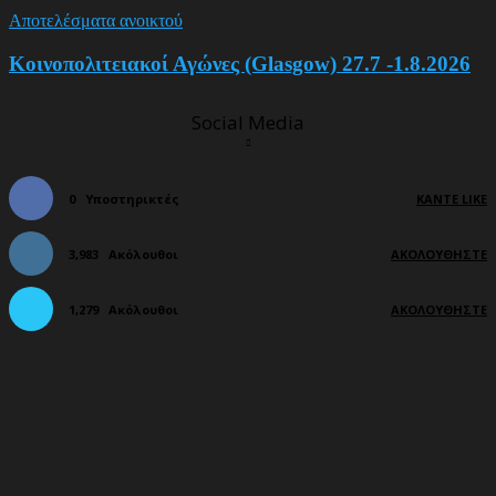
Αποτελέσματα ανοικτού
Κοινοπολιτειακοί Αγώνες (Glasgow) 27.7 -1.8.2026
Social Media
0
Υποστηρικτές
ΚΆΝΤΕ LIKE
3,983
Ακόλουθοι
ΑΚΟΛΟΥΘΉΣΤΕ
1,279
Ακόλουθοι
ΑΚΟΛΟΥΘΉΣΤΕ