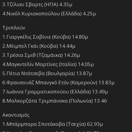
3.Τζίλιαν Σβαρτς (ΗΠΑ) 4.35μ
4.Νικόλ Κυριακοπούλου (Ελλάδα) 4.25μ
Τριπλούν
1.Γιαργκέλις Σαβίνιε (Κούβα) 14.80μ
2.Μέιμπελ Γκάι (Κούβα) 14.44μ
3.Τρέσια Σμιθ (Τζαμάικα) 14.26μ
4.Μαγκντελίν Μαρτίνες (Ιταλία) 14.05μ
5.Πέτια Ντάτσεβα (Βουλγαρία) 13.87μ
6.Φρανσουάζ Μπανγκό Ετόν (Καμερούν) 13.83μ
7.Ιωάννα Γραμματικοπούου (Ελλάδα) 13.49μ
8.Μαλκορζάτα Τριμπάνσκα (Πολωνία) 13.46
Ακοντισμός
1.Μπάρμπορα Σποτάκοβα (Τσεχία) 62.93μ