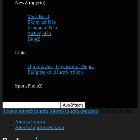
NewZ (αρχείο)
Must Read
Ελληνικά Νέα
Κυπριακά Νέα
Διεθνή Νέα
BlogZ
Links
Ομοσπονδίες-Οργανισμοί-Φορείς
Ειδήσεις και θέματα στίβου
SportsPhotoZ
Αρχική
Αποτελέσματα
Αποτελέσματα ανοικτού
Βαρδινογιάννεια
Αποτελέσματα
Αποτελέσματα ανοικτού