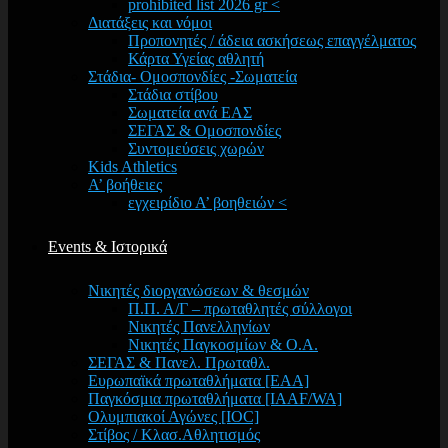
prohibited list 2026 gr <
Διατάξεις και νόμοι
Προπονητές / άδεια ασκήσεως επαγγέλματος
Κάρτα Υγείας αθλητή
Στάδια- Ομοσπονδίες -Σωματεία
Στάδια στίβου
Σωματεία ανά ΕΑΣ
ΣΕΓΑΣ & Ομοσπονδίες
Συντομεύσεις χωρών
Kids Athletics
Α’ βοήθειες
εγχειρίδιο Α’ βοηθειών <
Events & Ιστορικά
Νικητές διοργανώσεων & θεσμών
Π.Π. Α/Γ – πρωταθλητές σύλλογοι
Νικητές Πανελληνίων
Νικητές Παγκοσμίων & Ο.Α.
ΣΕΓΑΣ & Πανελ. Πρωταθλ.
Ευρωπαϊκά πρωταθλήματα [EAA]
Παγκόσμια πρωταθλήματα [IAAF/WA]
Ολυμπιακοί Αγώνες [IOC]
Στίβος / Κλασ.Αθλητισμός