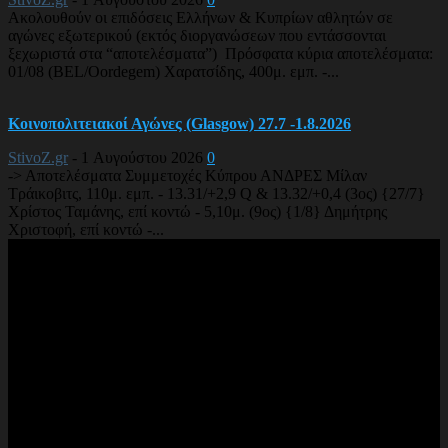
Ακολουθούν οι επιδόσεις Ελλήνων & Κυπρίων αθλητών σε
αγώνες εξωτερικού (εκτός διοργανώσεων που εντάσσονται
ξεχωριστά στα “αποτελέσματα”) Πρόσφατα κύρια αποτελέσματα:
01/08 (BEL/Oordegem) Χαρατσίδης, 400μ. εμπ. -...
Κοινοπολιτειακοί Αγώνες (Glasgow) 27.7 -1.8.2026
StivoZ.gr
-
1 Αυγούστου 2026
0
-> Αποτελέσματα Συμμετοχές Κύπρου ΑΝΔΡΕΣ Μίλαν
Τράικοβιτς, 110μ. εμπ. - 13.31/+2,9 Q & 13.32/+0,4 (3ος) {27/7}
Χρίστος Ταμάνης, επί κοντώ - 5,10μ. (9ος) {1/8} Δημήτρης
Χριστοφή, επί κοντώ -...