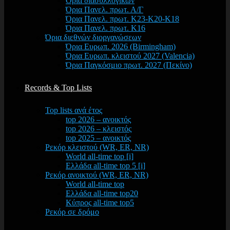
Όρια διασυλλογικών
Όρια Πανελ. πρωτ. Α/Γ
Όρια Πανελ. πρωτ. Κ23-Κ20-Κ18
Όρια Πανελ. πρωτ. Κ16
Όρια διεθνών διοργανώσεων
Όρια Ευρωπ. 2026 (Birmingham)
Όρια Ευρωπ. κλειστού 2027 (Valencia)
Όρια Παγκόσμιο πρωτ. 2027 (Πεκίνο)
Records & Top Lists
Top lists ανά έτος
top 2026 – ανοικτός
top 2026 – κλειστός
top 2025 – ανοικτός
Ρεκόρ κλειστού (WR, ER, NR)
World all-time top [i]
Ελλάδα all-time top 5 [i]
Ρεκόρ ανοικτού (WR, ER, NR)
World all-time top
Ελλάδα all-time top20
Κύπρος all-time top5
Ρεκόρ σε δρόμο