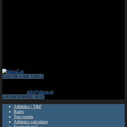
ΣΧΕΤΙΚΑ ΜΕ ΕΜΑΣ
Από το 2006, η 1η διαδικτυακή κοινότητα αθλητών & φιλάθλων
του Κλασικού Αθλητισμού! ΟΛΟΣ Ο ΣΤΙΒΟΣ ΕΙΝΑΙ ΕΔΩ
Επικοινωνία:
info@stivoz.gr
ΑΚΟΛΟΥΘΗΣΕ ΜΑΣ
Athletics / T&F
Rules
Top events
Athletics calculator
SportsphotoZ