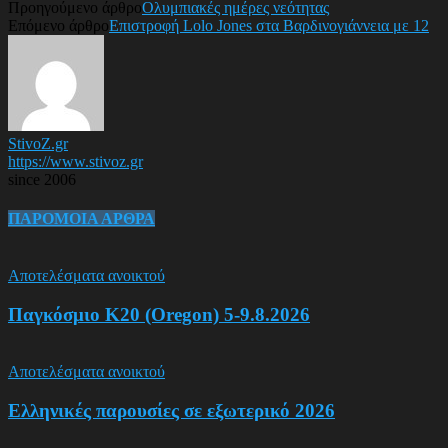
Προηγούμενο άρθρο
Ολυμπιακές ημέρες νεότητας
Επόμενο άρθρο
Επιστροφή Lolo Jones στα Βαρδινογιάννεια με 12
StivoZ.gr
https://www.stivoz.gr
since 2006
ΠΑΡΟΜΟΙΑ ΑΡΘΡΑ
Αποτελέσματα ανοικτού
Παγκόσμιο Κ20 (Oregon) 5-9.8.2026
Αποτελέσματα ανοικτού
Ελληνικές παρουσίες σε εξωτερικό 2026