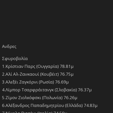
Ανδρες
Σφυροβολία
1.Κρίστιαν Παρς (Ουγγαρία) 78.81μ
2.Αλί Αλ-Ζανκαουί (Κουβέιτ) 76.75μ
3.Αλεξέι Ζαγκόρνι (Ρωσία) 76.69μ
4.Λίμπορ Τσαρφράιτανγκ (Σλοβακία) 76.37μ
5.Ζίμον Ζιολκόφσκι (Πολωνία) 76.26μ
6.Αλέξανδρος Παπαδημητρίου (Ελλάδα) 74.83μ