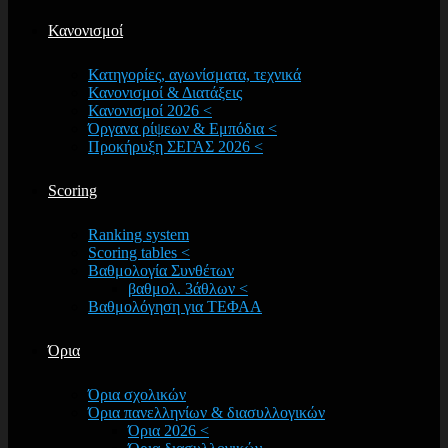
Κανονισμοί
Κατηγορίες, αγωνίσματα, τεχνικά
Κανονισμοί & Διατάξεις
Κανονισμοί 2026 <
Όργανα ρίψεων & Εμπόδια <
Προκήρυξη ΣΕΓΑΣ 2026 <
Scoring
Ranking system
Scoring tables <
Βαθμολογία Συνθέτων
βαθμολ. 3άθλων <
Βαθμολόγηση για ΤΕΦΑΑ
Όρια
Όρια σχολικών
Όρια πανελληνίων & διασυλλογικών
Όρια 2026 <