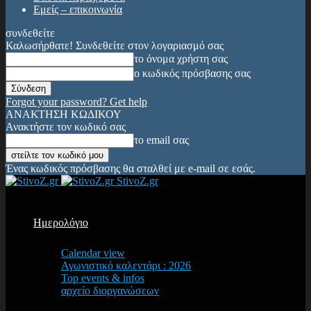
Εμείς – επικοινωνία
συνδεθείτε
Καλωσήρθατε! Συνδεθείτε στον λογαριασμό σας
το όνομα χρήστη σας
ο κωδικός πρόσβασης σας
Forgot your password? Get help
ΑΝΑΚΤΗΣΗ ΚΩΔΙΚΟΥ
Ανακτήστε τον κωδικό σας
το email σας
Ένας κωδικός πρόσβασης θα σταλθεί με e-mail σε εσάς.
StivoZ.gr
Ημερολόγιο
Calendar view
Αγωνιστικό καλεντάρι : 2026
Top events & infos
αρχείο διοργανώσεων