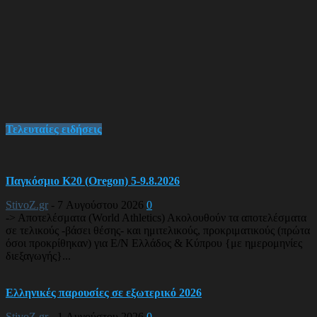
Τελευταίες ειδήσεις
Παγκόσμιο Κ20 (Oregon) 5-9.8.2026
StivoZ.gr
-
7 Αυγούστου 2026
0
-> Αποτελέσματα (World Athletics) Ακολουθούν τα αποτελέσματα
σε τελικούς -βάσει θέσης- και ημιτελικούς, προκριματικούς (πρώτα
όσοι προκρίθηκαν) για Ε/Ν Ελλάδος & Κύπρου {με ημερομηνίες
διεξαγωγής}...
Ελληνικές παρουσίες σε εξωτερικό 2026
StivoZ.gr
-
1 Αυγούστου 2026
0