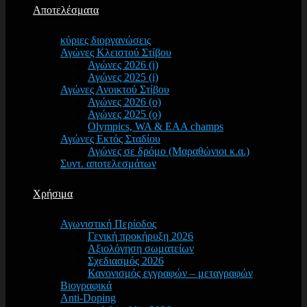
Αποτελέσματα
κύριες διοργανώσεις
Αγώνες Κλειστού Στίβου
Αγώνες 2026 (i)
Αγώνες 2025 (i)
Αγώνες Ανοικτού Στίβου
Αγώνες 2026 (o)
Αγώνες 2025 (o)
Olympics, WA & EAA champs
Αγώνες Εκτός Σταδίου
Αγώνες σε δρόμο (Μαραθώνιοι κ.α.)
Συντ. αποτελεσμάτων
Χρήσιμα
Αγωνιστική Περίοδος
Γενική προκήρυξη 2026
Αξιολόγηση σωματείων
Σχεδιασμός 2026
Κανονισμός εγγραφών – μεταγραφών
Βιογραφικά
Anti-Doping