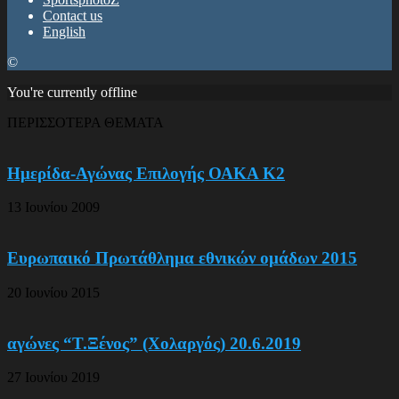
Contact us
English
©
You're currently offline
ΠΕΡΙΣΣΟΤΕΡΑ ΘΕΜΑΤΑ
Ημερίδα-Αγώνας Επιλογής ΟΑΚΑ Κ2
13 Ιουνίου 2009
Ευρωπαικό Πρωτάθλημα εθνικών ομάδων 2015
20 Ιουνίου 2015
αγώνες “Τ.Ξένος” (Χολαργός) 20.6.2019
27 Ιουνίου 2019