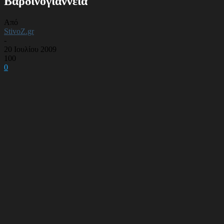
Βαρδινογιάννεια
Από
StivoZ.gr
-
20 Ιουλίου 2009
100
0