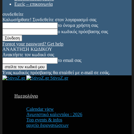
Εμείς – επικοινωνία
συνδεθείτε
Καλωσήρθατε! Συνδεθείτε στον λογαριασμό σας
το όνομα χρήστη σας
ο κωδικός πρόσβασης σας
Forgot your password? Get help
ΑΝΑΚΤΗΣΗ ΚΩΔΙΚΟΥ
Ανακτήστε τον κωδικό σας
το email σας
Ένας κωδικός πρόσβασης θα σταλθεί με e-mail σε εσάς.
StivoZ.gr
Ημερολόγιο
Calendar view
Αγωνιστικό καλεντάρι : 2026
Top events & infos
αρχείο διοργανώσεων