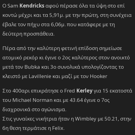
Ο Sam
Kendricks
αφού πέρασε όλα τα ύψη στο επί
κοντώ μέχρι και τα 5,91μ. με την πρώτη, στη συνέχεια
έβαλε τον πήχυ στα 6,06μ. που κατάφερε με τη
δεύτερη προσπάθεια.
Πέρα από την καλύτερη φετινή επίδοση σημείωσε
ατομικό ρεκόρ κι έγινε ο 2ος καλύτερος στον ανοικτό
μετά τον Bubka και 3ο συνολικά υπολογίζοντας το
κλειστό με Lavillenie και μαζί με τον Hooker
Στο 400αρι επικράτησε ο Fred
Kerley
για 15 εκατοστά
του Michael Norman και με 43.64 έγινε ο 7ος
διαχρονικά στο αγώνισμα.
Στις γυναίκες νικήτρια ήταν η Wimbley με 50.21, στην
6η θεση τερμάτισε η Felix.