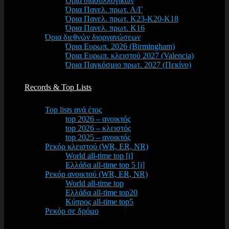
Όρια διασυλλογικών
Όρια Πανελ. πρωτ. Α/Γ
Όρια Πανελ. πρωτ. Κ23-Κ20-Κ18
Όρια Πανελ. πρωτ. Κ16
Όρια διεθνών διοργανώσεων
Όρια Ευρωπ. 2026 (Birmingham)
Όρια Ευρωπ. κλειστού 2027 (Valencia)
Όρια Παγκόσμιο πρωτ. 2027 (Πεκίνο)
Records & Top Lists
Top lists ανά έτος
top 2026 – ανοικτός
top 2026 – κλειστός
top 2025 – ανοικτός
Ρεκόρ κλειστού (WR, ER, NR)
World all-time top [i]
Ελλάδα all-time top 5 [i]
Ρεκόρ ανοικτού (WR, ER, NR)
World all-time top
Ελλάδα all-time top20
Κύπρος all-time top5
Ρεκόρ σε δρόμο