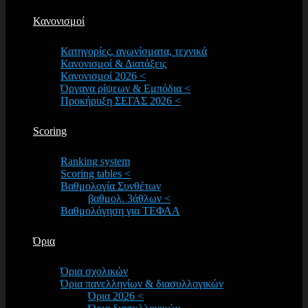
Κανονισμοί
Κατηγορίες, αγωνίσματα, τεχνικά
Κανονισμοί & Διατάξεις
Κανονισμοί 2026 <
Όργανα ρίψεων & Εμπόδια <
Προκήρυξη ΣΕΓΑΣ 2026 <
Scoring
Ranking system
Scoring tables <
Βαθμολογία Συνθέτων
βαθμολ. 3άθλων <
Βαθμολόγηση για ΤΕΦΑΑ
Όρια
Όρια σχολικών
Όρια πανελληνίων & διασυλλογικών
Όρια 2026 <