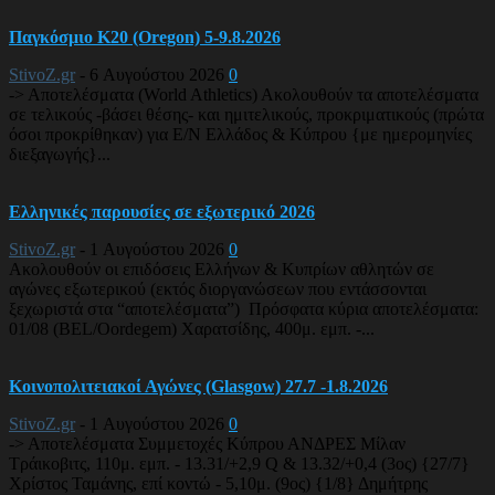
Παγκόσμιο Κ20 (Oregon) 5-9.8.2026
StivoZ.gr
-
6 Αυγούστου 2026
0
-> Αποτελέσματα (World Athletics) Ακολουθούν τα αποτελέσματα
σε τελικούς -βάσει θέσης- και ημιτελικούς, προκριματικούς (πρώτα
όσοι προκρίθηκαν) για Ε/Ν Ελλάδος & Κύπρου {με ημερομηνίες
διεξαγωγής}...
Ελληνικές παρουσίες σε εξωτερικό 2026
StivoZ.gr
-
1 Αυγούστου 2026
0
Ακολουθούν οι επιδόσεις Ελλήνων & Κυπρίων αθλητών σε
αγώνες εξωτερικού (εκτός διοργανώσεων που εντάσσονται
ξεχωριστά στα “αποτελέσματα”) Πρόσφατα κύρια αποτελέσματα:
01/08 (BEL/Oordegem) Χαρατσίδης, 400μ. εμπ. -...
Κοινοπολιτειακοί Αγώνες (Glasgow) 27.7 -1.8.2026
StivoZ.gr
-
1 Αυγούστου 2026
0
-> Αποτελέσματα Συμμετοχές Κύπρου ΑΝΔΡΕΣ Μίλαν
Τράικοβιτς, 110μ. εμπ. - 13.31/+2,9 Q & 13.32/+0,4 (3ος) {27/7}
Χρίστος Ταμάνης, επί κοντώ - 5,10μ. (9ος) {1/8} Δημήτρης