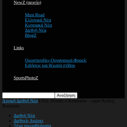
NewZ (αρχείο)
Must Read
Ελληνικά Νέα
Κυπριακά Νέα
Διεθνή Νέα
BlogZ
Links
Ομοσπονδίες-Οργανισμοί-Φορείς
Ειδήσεις και θέματα στίβου
SportsPhotoZ
Αρχική
Διεθνή Νέα
USA: Πέταξε ο Kendricks – super Kerley,
Benjamin
Διεθνή Νέα
Διεθνείς Αγώνες
Ξένα πρωταθλήματα