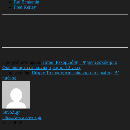
Rai Benjamin
Fred Kerley
Προηγούμενο άρθρο
Πάτρα: Ρεκόρ Δόση – Φραντζεσκάκης, ο
Φιλιππίδης το επί κοντώ, τρεις με 12 νίκες
Επόμενο άρθρο
Πάτρα: Το μήκος στο επίκεντρο το πρωί της Β’
ημέρας
StivoZ.gr
https://www.stivoz.gr
since 2006