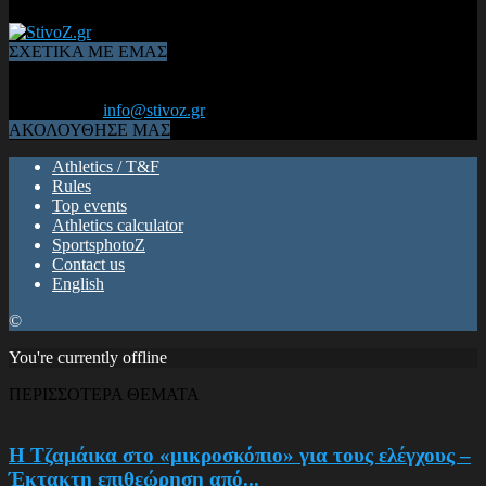
ΣΧΕΤΙΚΑ ΜΕ ΕΜΑΣ
Από το 2006, η 1η διαδικτυακή κοινότητα αθλητών & φιλάθλων
του Κλασικού Αθλητισμού! ΟΛΟΣ Ο ΣΤΙΒΟΣ ΕΙΝΑΙ ΕΔΩ
Επικοινωνία:
info@stivoz.gr
ΑΚΟΛΟΥΘΗΣΕ ΜΑΣ
Athletics / T&F
Rules
Top events
Athletics calculator
SportsphotoZ
Contact us
English
©
You're currently offline
ΠΕΡΙΣΣΟΤΕΡΑ ΘΕΜΑΤΑ
Η Τζαμάικα στο «μικροσκόπιο» για τους ελέγχους –
Έκτακτη επιθεώρηση από...