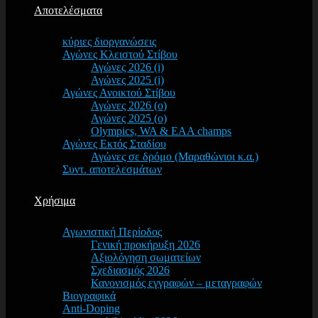
Αποτελέσματα
κύριες διοργανώσεις
Αγώνες Κλειστού Στίβου
Αγώνες 2026 (i)
Αγώνες 2025 (i)
Αγώνες Ανοικτού Στίβου
Αγώνες 2026 (o)
Αγώνες 2025 (o)
Olympics, WA & EAA champs
Αγώνες Εκτός Σταδίου
Αγώνες σε δρόμο (Μαραθώνιοι κ.α.)
Συντ. αποτελεσμάτων
Χρήσιμα
Αγωνιστική Περίοδος
Γενική προκήρυξη 2026
Αξιολόγηση σωματείων
Σχεδιασμός 2026
Κανονισμός εγγραφών – μεταγραφών
Βιογραφικά
Anti-Doping