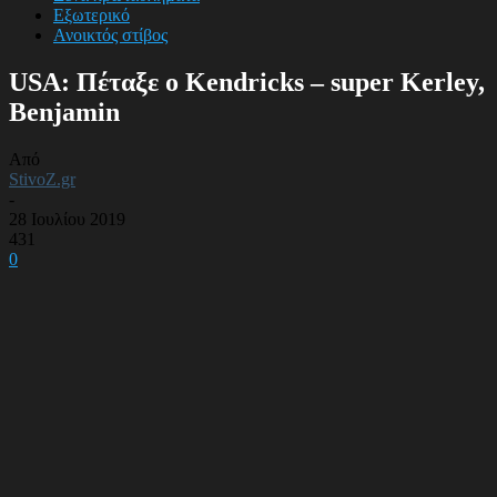
Εξωτερικό
Ανοικτός στίβος
USA: Πέταξε ο Kendricks – super Kerley,
Benjamin
Από
StivoZ.gr
-
28 Ιουλίου 2019
431
0