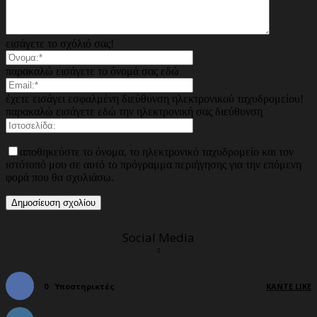
εισάγετε το σχόλιό σας!
παρακαλώ εισάγετε το όνομά σας εδώ
έχετε εισάγει εσφαλμένη διεύθυνση ηλεκτρονικού ταχυδρομείου!
παρακαλώ εισάγετε εδώ την ηλεκτρονική σας διεύθυνση
αποθηκεύστε το όνομα, το ηλεκτρονικό ταχυδρομείο και τον
ιστότοπό μου σε αυτό το πρόγραμμα περιήγησης για την επόμενη
φορά που θα σχολιάσω.
Social Media
0
Υποστηρικτές
ΚΆΝΤΕ LIKE