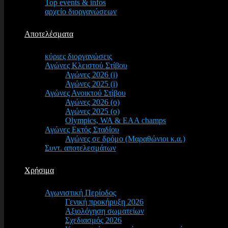
Top events & infos
αρχείο διοργανώσεων
Αποτελέσματα
κύριες διοργανώσεις
Αγώνες Κλειστού Στίβου
Αγώνες 2026 (i)
Αγώνες 2025 (i)
Αγώνες Ανοικτού Στίβου
Αγώνες 2026 (o)
Αγώνες 2025 (o)
Olympics, WA & EAA champs
Αγώνες Εκτός Σταδίου
Αγώνες σε δρόμο (Μαραθώνιοι κ.α.)
Συντ. αποτελεσμάτων
Χρήσιμα
Αγωνιστική Περίοδος
Γενική προκήρυξη 2026
Αξιολόγηση σωματείων
Σχεδιασμός 2026