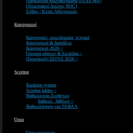
Παγκόσμια πρωταθλήματα [IAAF/WA]
Ολυμπιακοί Αγώνες [IOC]
Στίβος / Κλασ.Αθλητισμός
Κανονισμοί
Κατηγορίες, αγωνίσματα, τεχνικά
Κανονισμοί & Διατάξεις
Κανονισμοί 2026 <
Όργανα ρίψεων & Εμπόδια <
Προκήρυξη ΣΕΓΑΣ 2026 <
Scoring
Ranking system
Scoring tables <
Βαθμολογία Συνθέτων
βαθμολ. 3άθλων <
Βαθμολόγηση για ΤΕΦΑΑ
Όρια
Όρια σχολικών