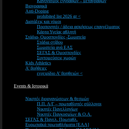
Κανονισμός εγγραφών – μεταγραφών
Βιογραφικά
Anti-Doping
prohibited list 2026 gr <
Διατάξεις και νόμοι
Προπονητές / άδεια ασκήσεως επαγγέλματος
Κάρτα Υγείας αθλητή
Στάδια- Ομοσπονδίες -Σωματεία
Στάδια στίβου
Σωματεία ανά ΕΑΣ
ΣΕΓΑΣ & Ομοσπονδίες
Συντομεύσεις χωρών
Kids Athletics
Α’ βοήθειες
εγχειρίδιο Α’ βοηθειών <
Events & Ιστορικά
Νικητές διοργανώσεων & θεσμών
Π.Π. Α/Γ – πρωταθλητές σύλλογοι
Νικητές Πανελληνίων
Νικητές Παγκοσμίων & Ο.Α.
ΣΕΓΑΣ & Πανελ. Πρωταθλ.
Ευρωπαϊκά πρωταθλήματα [EAA]