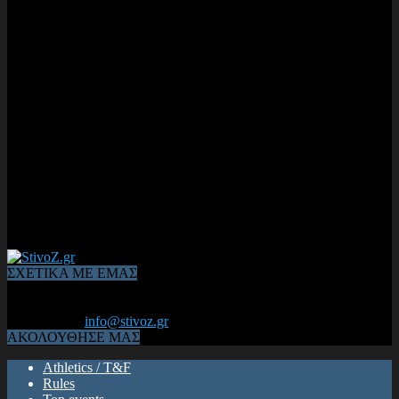
ΣΧΕΤΙΚΑ ΜΕ ΕΜΑΣ
Από το 2006, η 1η διαδικτυακή κοινότητα αθλητών & φιλάθλων
του Κλασικού Αθλητισμού! ΟΛΟΣ Ο ΣΤΙΒΟΣ ΕΙΝΑΙ ΕΔΩ
Επικοινωνία:
info@stivoz.gr
ΑΚΟΛΟΥΘΗΣΕ ΜΑΣ
Athletics / T&F
Rules