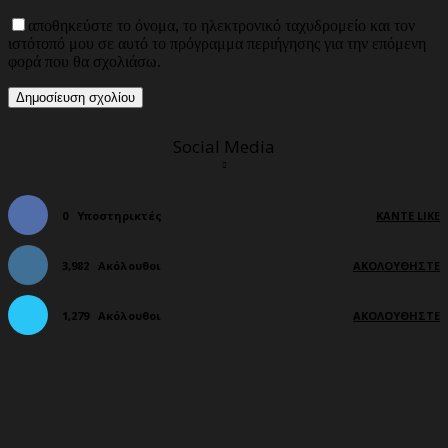
αποθηκεύστε το όνομα, το ηλεκτρονικό ταχυδρομείο και τον
ιστότοπό μου σε αυτό το πρόγραμμα περιήγησης για την επόμενη
φορά που θα σχολιάσω.
Social Media
0
Υποστηρικτές
ΚΆΝΤΕ LIKE
3,982
Ακόλουθοι
ΑΚΟΛΟΥΘΉΣΤΕ
1,279
Ακόλουθοι
ΑΚΟΛΟΥΘΉΣΤΕ