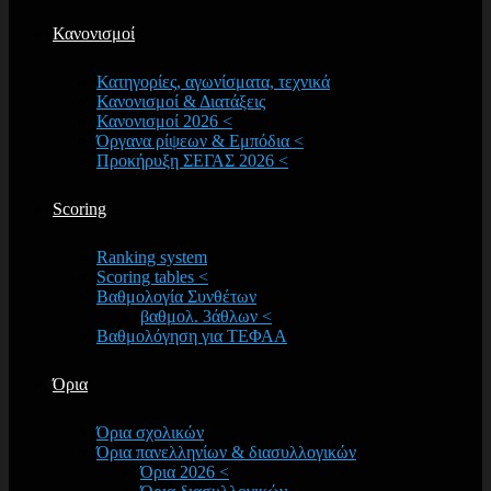
Κανονισμοί
Κατηγορίες, αγωνίσματα, τεχνικά
Κανονισμοί & Διατάξεις
Κανονισμοί 2026 <
Όργανα ρίψεων & Εμπόδια <
Προκήρυξη ΣΕΓΑΣ 2026 <
Scoring
Ranking system
Scoring tables <
Βαθμολογία Συνθέτων
βαθμολ. 3άθλων <
Βαθμολόγηση για ΤΕΦΑΑ
Όρια
Όρια σχολικών
Όρια πανελληνίων & διασυλλογικών
Όρια 2026 <