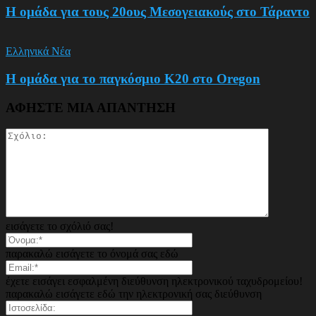
Η ομάδα για τους 20ους Μεσογειακούς στο Τάραντο
Ελληνικά Νέα
Η ομάδα για το παγκόσμιο Κ20 στο Oregon
ΑΦΗΣΤΕ ΜΙΑ ΑΠΑΝΤΗΣΗ
εισάγετε το σχόλιό σας!
παρακαλώ εισάγετε το όνομά σας εδώ
έχετε εισάγει εσφαλμένη διεύθυνση ηλεκτρονικού ταχυδρομείου!
παρακαλώ εισάγετε εδώ την ηλεκτρονική σας διεύθυνση