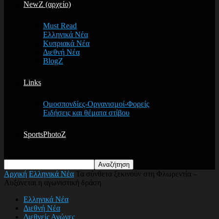
NewZ (αρχείο)
Must Read
Ελληνικά Νέα
Κυπριακά Νέα
Διεθνή Νέα
BlogZ
Links
Ομοσπονδίες-Οργανισμοί-Φορείς
Ειδήσεις και θέματα στίβου
SportsPhotoZ
Αρχική
Ελληνικά Νέα
Τα σύνθετα ξεκινούν στη Φλωρεντία –
Αυξάνεται η αγωνιστική δράση
Ελληνικά Νέα
Διεθνή Νέα
Διεθνείς Αγώνες