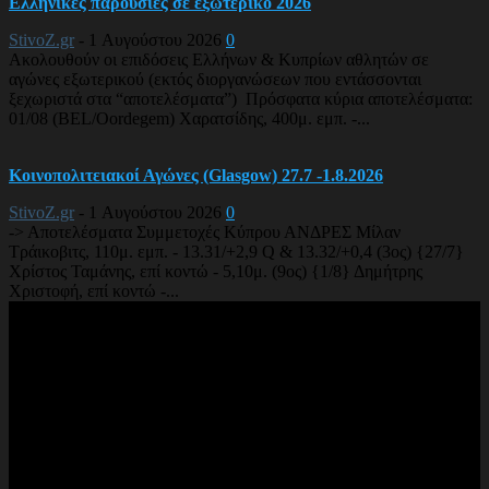
Ελληνικές παρουσίες σε εξωτερικό 2026
StivoZ.gr
-
1 Αυγούστου 2026
0
Ακολουθούν οι επιδόσεις Ελλήνων & Κυπρίων αθλητών σε
αγώνες εξωτερικού (εκτός διοργανώσεων που εντάσσονται
ξεχωριστά στα “αποτελέσματα”) Πρόσφατα κύρια αποτελέσματα:
01/08 (BEL/Oordegem) Χαρατσίδης, 400μ. εμπ. -...
Κοινοπολιτειακοί Αγώνες (Glasgow) 27.7 -1.8.2026
StivoZ.gr
-
1 Αυγούστου 2026
0
-> Αποτελέσματα Συμμετοχές Κύπρου ΑΝΔΡΕΣ Μίλαν
Τράικοβιτς, 110μ. εμπ. - 13.31/+2,9 Q & 13.32/+0,4 (3ος) {27/7}
Χρίστος Ταμάνης, επί κοντώ - 5,10μ. (9ος) {1/8} Δημήτρης
Χριστοφή, επί κοντώ -...