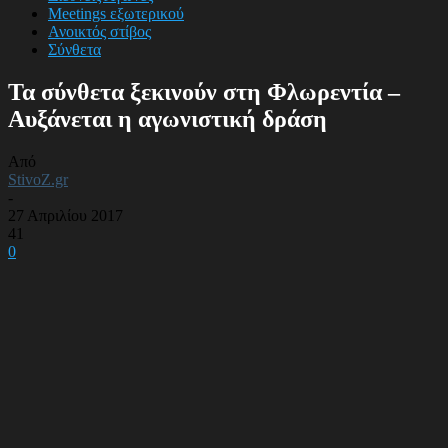
Meetings εξωτερικού
Ανοικτός στίβος
Σύνθετα
Τα σύνθετα ξεκινούν στη Φλωρεντία –
Αυξάνεται η αγωνιστική δράση
Από
StivoZ.gr
-
27 Απριλίου 2017
41
0