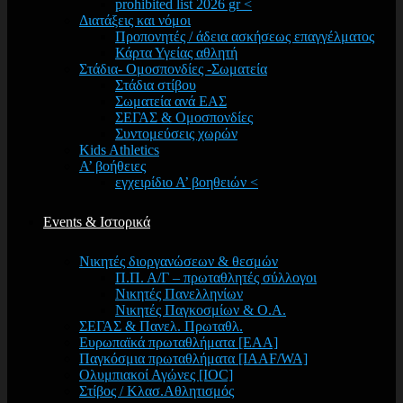
prohibited list 2026 gr <
Διατάξεις και νόμοι
Προπονητές / άδεια ασκήσεως επαγγέλματος
Κάρτα Υγείας αθλητή
Στάδια- Ομοσπονδίες -Σωματεία
Στάδια στίβου
Σωματεία ανά ΕΑΣ
ΣΕΓΑΣ & Ομοσπονδίες
Συντομεύσεις χωρών
Kids Athletics
Α’ βοήθειες
εγχειρίδιο Α’ βοηθειών <
Events & Ιστορικά
Νικητές διοργανώσεων & θεσμών
Π.Π. Α/Γ – πρωταθλητές σύλλογοι
Νικητές Πανελληνίων
Νικητές Παγκοσμίων & Ο.Α.
ΣΕΓΑΣ & Πανελ. Πρωταθλ.
Ευρωπαϊκά πρωταθλήματα [EAA]
Παγκόσμια πρωταθλήματα [IAAF/WA]
Ολυμπιακοί Αγώνες [IOC]
Στίβος / Κλασ.Αθλητισμός