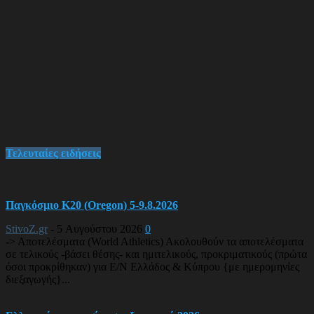
Τελευταίες ειδήσεις
Παγκόσμιο Κ20 (Oregon) 5-9.8.2026
StivoZ.gr
-
5 Αυγούστου 2026
0
-> Αποτελέσματα (World Athletics) Ακολουθούν τα αποτελέσματα
σε τελικούς -βάσει θέσης- και ημιτελικούς, προκριματικούς (πρώτα
όσοι προκρίθηκαν) για Ε/Ν Ελλάδος & Κύπρου {με ημερομηνίες
διεξαγωγής}...