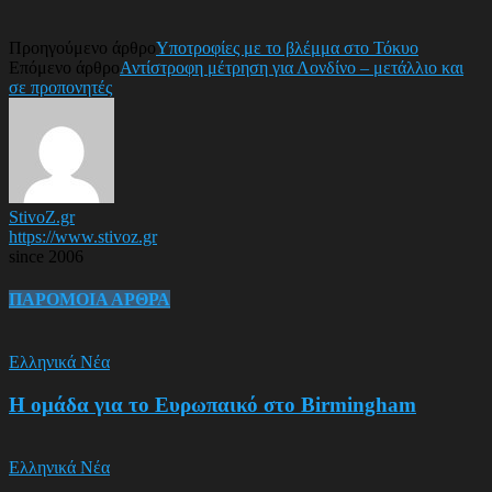
Προηγούμενο άρθρο
Υποτροφίες με το βλέμμα στο Τόκυο
Επόμενο άρθρο
Αντίστροφη μέτρηση για Λονδίνο – μετάλλιο και
σε προπονητές
StivoZ.gr
https://www.stivoz.gr
since 2006
ΠΑΡΟΜΟΙΑ ΑΡΘΡΑ
Ελληνικά Νέα
Η ομάδα για το Ευρωπαικό στο Birmingham
Ελληνικά Νέα