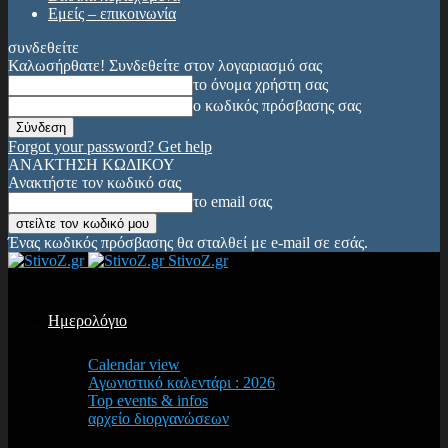
Εμείς – επικοινωνία
συνδεθείτε
Καλωσήρθατε! Συνδεθείτε στον λογαριασμό σας
το όνομα χρήστη σας
ο κωδικός πρόσβασης σας
Forgot your password? Get help
ΑΝΑΚΤΗΣΗ ΚΩΔΙΚΟΥ
Ανακτήστε τον κωδικό σας
το email σας
Ένας κωδικός πρόσβασης θα σταλθεί με e-mail σε εσάς.
StivoZ.gr
Ημερολόγιο
Calendar view
Αγωνιστικό καλεντάρι : 2026
Top events & infos
αρχείο διοργανώσεων