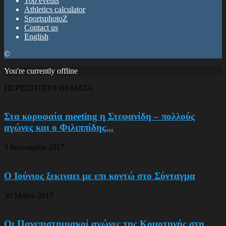
Top events
Athletics calculator
SportsphotoZ
Contact us
English
©
You're currently offline
ΠΕΡΙΣΣΟΤΕΡΑ ΘΕΜΑΤΑ
Στα κορυφαία meeting η Στεφανίδη – πολλούς
αγώνες και ο Φιλιππίδης...
3 Ιανουαρίου 2017
Ο Ιούνιος ξεκιναει με επι κοντώ στο Σύνταγμα
30 Μαΐου 2017
Οι Πανεπιστημιακοί αγώνες της Κομοτηνής στη