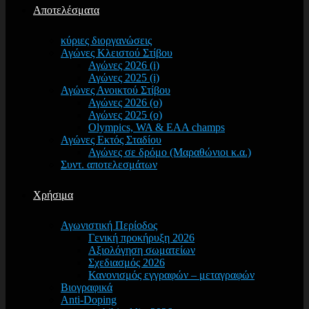
Αποτελέσματα
κύριες διοργανώσεις
Αγώνες Κλειστού Στίβου
Αγώνες 2026 (i)
Αγώνες 2025 (i)
Αγώνες Ανοικτού Στίβου
Αγώνες 2026 (o)
Αγώνες 2025 (o)
Olympics, WA & EAA champs
Αγώνες Εκτός Σταδίου
Αγώνες σε δρόμο (Μαραθώνιοι κ.α.)
Συντ. αποτελεσμάτων
Χρήσιμα
Αγωνιστική Περίοδος
Γενική προκήρυξη 2026
Αξιολόγηση σωματείων
Σχεδιασμός 2026
Κανονισμός εγγραφών – μεταγραφών
Βιογραφικά
Anti-Doping