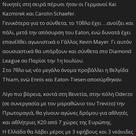
Νικητές στη σειρά πέρυσι ήταν οι Γερμανοί Kai
Kazmirek και Carolin Schaefer.
Γενικότερα για το σύνθετα, το 10θλο έχει …ανοίξει και
πάλι, μετά την απόσυρση του Eaton, ενώ δυνατά έχει
επανέλθει αγωνιστικά ο Γάλλος Kevin Mayer. Γι αυτόν
αουσιαστικά θα υπάρξουν και σύνθετα στο Diamond
League σο Παρίσι την 1η Ιουλίου.
Στο 7θλο ως νέο μεγάλο όνομα προβάλλει η Βελγίδα
Thiam, ενώ Ennis και Eaton-Tiesen αποσύρθηκαν.
Λίγο πιο βόρεια, κοντά στη Βενετία, στην πόλη Oderzo
(σε συνεργασία με τον μαραθώνιο του Trevizo) την
Πρωτομαγιά, θα γίνουν αγώνες δρόμου για αθλητές
και αθλήτριες Κ20 από 7 χώρες της Ευρώπης.
Η Ελλάδα θα λάβει μέρος με 3 εφήβους και 3 νεάνιδες