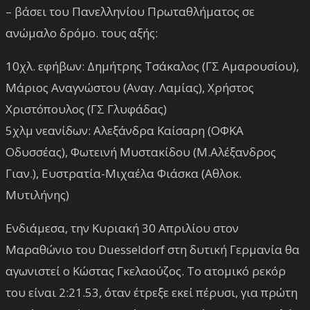
– βάσει του Πανελληνίου Πρωταθλήματος σε
ανώμαλο δρόμο. τους αξής:
10χλ. εφήβων: Δημήτρης Τσάκαλος (ΓΣ Αμαρουσίου),
Μάριος Αναγνώστου (Αναγ. Λαμίας), Χρήστος
Χριστόπουλος (ΓΣ Γλυφάδας)
5χλμ νεανίδων: Αλεξάνδρα Καίσαρη (ΟΦΚΑ
Οδυσσέας), Φωτεινή Μυστακίδου (Μ.Αλέξανδρος
Γιαν.), Ευστρατία-Μιχαέλα Φιάσκα (Αθλοκ.
Μυτιλήνης)
Ενδιάμεσα, την Κυριακή 30 Απριλίου στον
Μαραθώνιο του Duesseldorf στη δυτική Γερμανία θα
αγωνιστεί ο Κώστας Γκελαούζος. Το ατομικό ρεκόρ
του είναι 2:21.53, όταν έτρεξε εκεί πέρυσι, για πρώτη