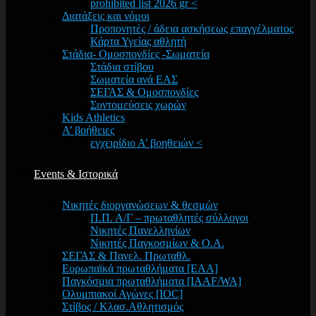
prohibited list 2026 gr <
Διατάξεις και νόμοι
Προπονητές / άδεια ασκήσεως επαγγέλματος
Κάρτα Υγείας αθλητή
Στάδια- Ομοσπονδίες -Σωματεία
Στάδια στίβου
Σωματεία ανά ΕΑΣ
ΣΕΓΑΣ & Ομοσπονδίες
Συντομεύσεις χωρών
Kids Athletics
Α’ βοήθειες
εγχειρίδιο Α’ βοηθειών <
Events & Ιστορικά
Νικητές διοργανώσεων & θεσμών
Π.Π. Α/Γ – πρωταθλητές σύλλογοι
Νικητές Πανελληνίων
Νικητές Παγκοσμίων & Ο.Α.
ΣΕΓΑΣ & Πανελ. Πρωταθλ.
Ευρωπαϊκά πρωταθλήματα [EAA]
Παγκόσμια πρωταθλήματα [IAAF/WA]
Ολυμπιακοί Αγώνες [IOC]
Στίβος / Κλασ.Αθλητισμός