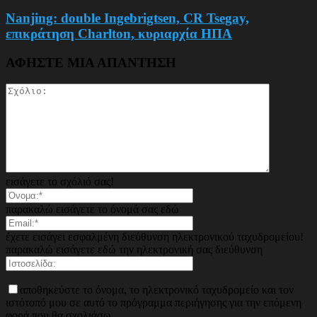
Nanjing: double Ingebrigtsen, CR Tsegay,
επικράτηση Charlton, κυριαρχία ΗΠΑ
ΑΦΗΣΤΕ ΜΙΑ ΑΠΑΝΤΗΣΗ
εισάγετε το σχόλιό σας!
παρακαλώ εισάγετε το όνομά σας εδώ
έχετε εισάγει εσφαλμένη διεύθυνση ηλεκτρονικού ταχυδρομείου!
παρακαλώ εισάγετε εδώ την ηλεκτρονική σας διεύθυνση
αποθηκεύστε το όνομα, το ηλεκτρονικό ταχυδρομείο και τον
ιστότοπό μου σε αυτό το πρόγραμμα περιήγησης για την επόμενη
φορά που θα σχολιάσω.