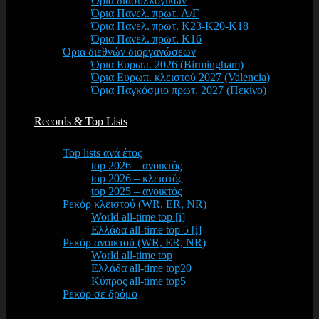
Όρια διασυλλογικών
Όρια Πανελ. πρωτ. Α/Γ
Όρια Πανελ. πρωτ. Κ23-Κ20-Κ18
Όρια Πανελ. πρωτ. Κ16
Όρια διεθνών διοργανώσεων
Όρια Ευρωπ. 2026 (Birmingham)
Όρια Ευρωπ. κλειστού 2027 (Valencia)
Όρια Παγκόσμιο πρωτ. 2027 (Πεκίνο)
Records & Top Lists
Top lists ανά έτος
top 2026 – ανοικτός
top 2026 – κλειστός
top 2025 – ανοικτός
Ρεκόρ κλειστού (WR, ER, NR)
World all-time top [i]
Ελλάδα all-time top 5 [i]
Ρεκόρ ανοικτού (WR, ER, NR)
World all-time top
Ελλάδα all-time top20
Κύπρος all-time top5
Ρεκόρ σε δρόμο