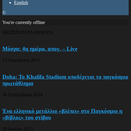
English
©
You're currently offline
ΠΕΡΙΣΣΟΤΕΡΑ ΘΕΜΑΤΑ
Μόσχα: 4η ημέρα, απογ. – Live
13 Αυγούστου 2013
Doha: Το Khalifa Stadium υποδέχεται το παγκόσμιο
πρωτάθλημα
26 Σεπτεμβρίου 2019
Ένα ελληνικό μετάλλιο «βλέπει» στο Παγκόσμιο η
«βίβλος» του στίβου
29 Ιουλίου 2015