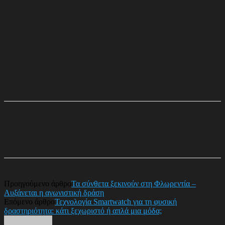
Προηγούμενο άρθρο
Τα σύνθετα ξεκινούν στη Φλωρεντία –
Αυξάνεται η αγωνιστική δράση
Επόμενο άρθρο
Τεχνολογία Smartwatch για τη φυσική
δραστηριότητα: κάτι ξεχωριστό ή απλά μια μόδα;