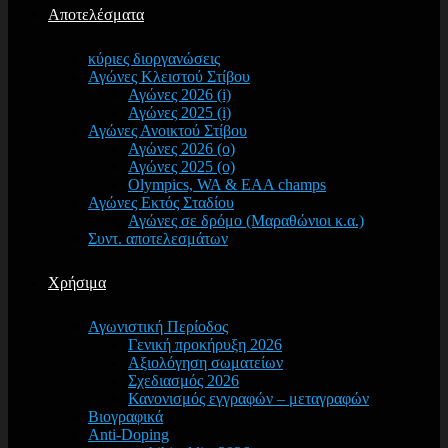
Αποτελέσματα
κύριες διοργανώσεις
Αγώνες Κλειστού Στίβου
Αγώνες 2026 (i)
Αγώνες 2025 (i)
Αγώνες Ανοικτού Στίβου
Αγώνες 2026 (o)
Αγώνες 2025 (o)
Olympics, WA & EAA champs
Αγώνες Εκτός Σταδίου
Αγώνες σε δρόμο (Μαραθώνιοι κ.α.)
Συντ. αποτελεσμάτων
Χρήσιμα
Αγωνιστική Περίοδος
Γενική προκήρυξη 2026
Αξιολόγηση σωματείων
Σχεδιασμός 2026
Κανονισμός εγγραφών – μεταγραφών
Βιογραφικά
Anti-Doping