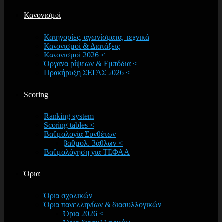
Κανονισμοί
Κατηγορίες, αγωνίσματα, τεχνικά
Κανονισμοί & Διατάξεις
Κανονισμοί 2026 <
Όργανα ρίψεων & Εμπόδια <
Προκήρυξη ΣΕΓΑΣ 2026 <
Scoring
Ranking system
Scoring tables <
Βαθμολογία Συνθέτων
βαθμολ. 3άθλων <
Βαθμολόγηση για ΤΕΦΑΑ
Όρια
Όρια σχολικών
Όρια πανελληνίων & διασυλλογικών
Όρια 2026 <