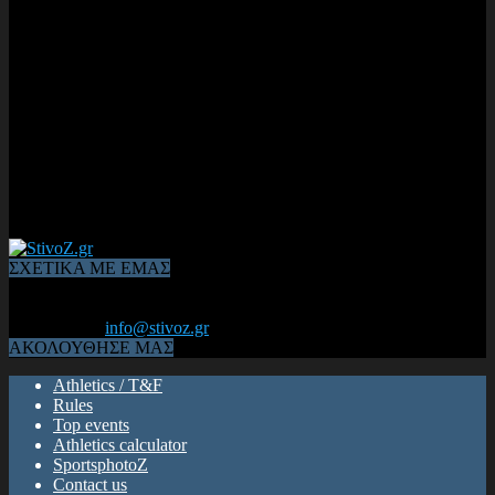
ΣΧΕΤΙΚΑ ΜΕ ΕΜΑΣ
Από το 2006, η 1η διαδικτυακή κοινότητα αθλητών & φιλάθλων
του Κλασικού Αθλητισμού! ΟΛΟΣ Ο ΣΤΙΒΟΣ ΕΙΝΑΙ ΕΔΩ
Επικοινωνία:
info@stivoz.gr
ΑΚΟΛΟΥΘΗΣΕ ΜΑΣ
Athletics / T&F
Rules
Top events
Athletics calculator
SportsphotoZ
Contact us