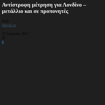
Αντίστροφη μέτρηση για Λονδίνο –
μετάλλιο και σε προπονητές
Από
StivoZ.gr
-
27 Απριλίου 2017
47
0