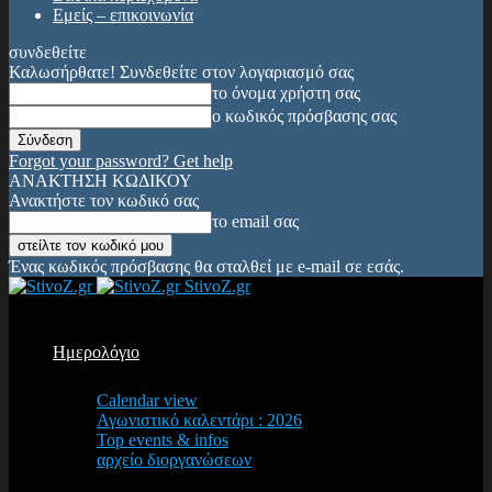
Εμείς – επικοινωνία
συνδεθείτε
Καλωσήρθατε! Συνδεθείτε στον λογαριασμό σας
το όνομα χρήστη σας
ο κωδικός πρόσβασης σας
Forgot your password? Get help
ΑΝΑΚΤΗΣΗ ΚΩΔΙΚΟΥ
Ανακτήστε τον κωδικό σας
το email σας
Ένας κωδικός πρόσβασης θα σταλθεί με e-mail σε εσάς.
StivoZ.gr
Ημερολόγιο
Calendar view
Αγωνιστικό καλεντάρι : 2026
Top events & infos
αρχείο διοργανώσεων