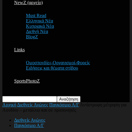
NewZ (αρχείο)
Must Read
Ελληνικά Νέα
Κυπριακά Νέα
Διεθνή Νέα
BlogZ
Links
Ομοσπονδίες-Οργανισμοί-Φορείς
Ειδήσεις και θέματα στίβου
SportsPhotoZ
Αρχική
Διεθνείς Αγώνες
Παγκόσμιο Α/Γ
Αντίστροφη μέτρηση για
Λονδίνο – μετάλλιο και σε προπονητές
Διεθνείς Αγώνες
Παγκόσμιο Α/Γ