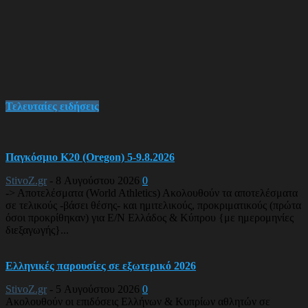
Τελευταίες ειδήσεις
Παγκόσμιο Κ20 (Oregon) 5-9.8.2026
StivoZ.gr
-
8 Αυγούστου 2026
0
-> Αποτελέσματα (World Athletics) Ακολουθούν τα αποτελέσματα
σε τελικούς -βάσει θέσης- και ημιτελικούς, προκριματικούς (πρώτα
όσοι προκρίθηκαν) για Ε/Ν Ελλάδος & Κύπρου {με ημερομηνίες
διεξαγωγής}...
Ελληνικές παρουσίες σε εξωτερικό 2026
StivoZ.gr
-
5 Αυγούστου 2026
0
Ακολουθούν οι επιδόσεις Ελλήνων & Κυπρίων αθλητών σε