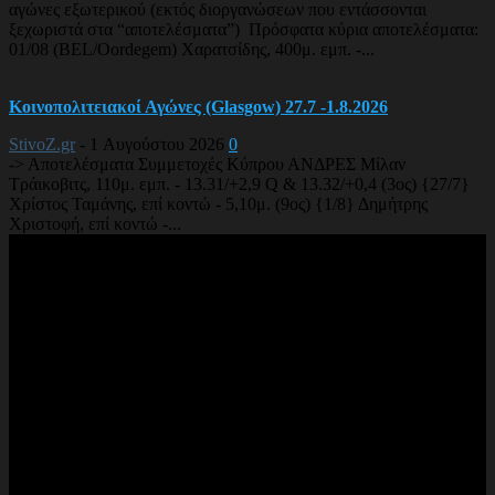
αγώνες εξωτερικού (εκτός διοργανώσεων που εντάσσονται
ξεχωριστά στα “αποτελέσματα”) Πρόσφατα κύρια αποτελέσματα:
01/08 (BEL/Oordegem) Χαρατσίδης, 400μ. εμπ. -...
Κοινοπολιτειακοί Αγώνες (Glasgow) 27.7 -1.8.2026
StivoZ.gr
-
1 Αυγούστου 2026
0
-> Αποτελέσματα Συμμετοχές Κύπρου ΑΝΔΡΕΣ Μίλαν
Τράικοβιτς, 110μ. εμπ. - 13.31/+2,9 Q & 13.32/+0,4 (3ος) {27/7}
Χρίστος Ταμάνης, επί κοντώ - 5,10μ. (9ος) {1/8} Δημήτρης
Χριστοφή, επί κοντώ -...