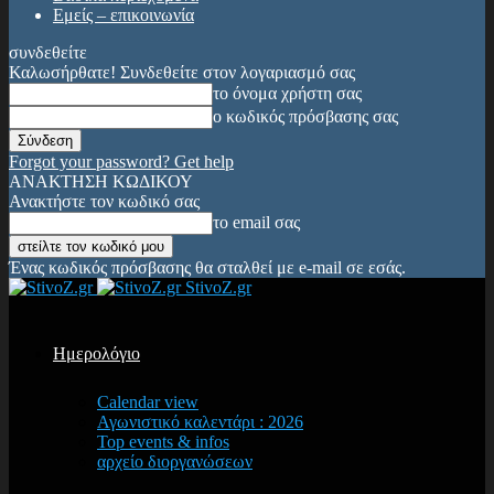
Εμείς – επικοινωνία
συνδεθείτε
Καλωσήρθατε! Συνδεθείτε στον λογαριασμό σας
το όνομα χρήστη σας
ο κωδικός πρόσβασης σας
Forgot your password? Get help
ΑΝΑΚΤΗΣΗ ΚΩΔΙΚΟΥ
Ανακτήστε τον κωδικό σας
το email σας
Ένας κωδικός πρόσβασης θα σταλθεί με e-mail σε εσάς.
StivoZ.gr
Ημερολόγιο
Calendar view
Αγωνιστικό καλεντάρι : 2026
Top events & infos
αρχείο διοργανώσεων