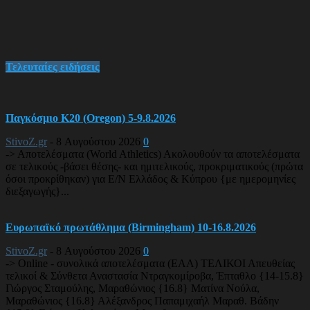
Τελευταίες ειδήσεις
Παγκόσμιο Κ20 (Oregon) 5-9.8.2026
StivoZ.gr
-
8 Αυγούστου 2026
0
-> Αποτελέσματα (World Athletics) Ακολουθούν τα αποτελέσματα
σε τελικούς -βάσει θέσης- και ημιτελικούς, προκριματικούς (πρώτα
όσοι προκρίθηκαν) για Ε/Ν Ελλάδος & Κύπρου {με ημερομηνίες
διεξαγωγής}...
Ευρωπαϊκό πρωτάθλημα (Birmingham) 10-16.8.2026
StivoZ.gr
-
8 Αυγούστου 2026
0
-> Online - συνολικά αποτελέσματα (EAA) ΤΕΛΙΚΟΙ Απευθείας
τελικοί & Σύνθετα Αναστασία Ντραγκομίροβα, Έπταθλο {14-15.8}
Γιώργος Σταμούλης, Μαραθώνιος {16.8} Ματίνα Νούλα,
Μαραθώνιος {16.8} Αλέξανδρος Παπαμιχαήλ Μαραθ. Βάδην