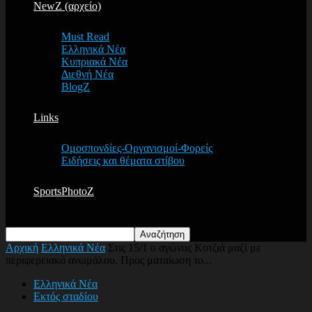
NewZ (αρχείο)
Must Read
Ελληνικά Νέα
Κυπριακά Νέα
Διεθνή Νέα
BlogZ
Links
Ομοσπονδίες-Οργανισμοί-Φορείς
Ειδήσεις και θέματα στίβου
SportsPhotoZ
Αρχική
Ελληνικά Νέα
Στις 15/1 ο αγώνας Κοτζιά μαζί με
περιφερειακό ανωμάλου. Προς ματαίωση το...
Ελληνικά Νέα
Εκτός σταδίου