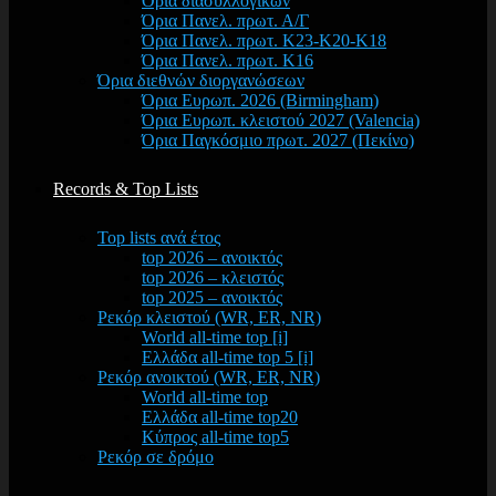
Όρια διασυλλογικών
Όρια Πανελ. πρωτ. Α/Γ
Όρια Πανελ. πρωτ. Κ23-Κ20-Κ18
Όρια Πανελ. πρωτ. Κ16
Όρια διεθνών διοργανώσεων
Όρια Ευρωπ. 2026 (Birmingham)
Όρια Ευρωπ. κλειστού 2027 (Valencia)
Όρια Παγκόσμιο πρωτ. 2027 (Πεκίνο)
Records & Top Lists
Top lists ανά έτος
top 2026 – ανοικτός
top 2026 – κλειστός
top 2025 – ανοικτός
Ρεκόρ κλειστού (WR, ER, NR)
World all-time top [i]
Ελλάδα all-time top 5 [i]
Ρεκόρ ανοικτού (WR, ER, NR)
World all-time top
Ελλάδα all-time top20
Κύπρος all-time top5
Ρεκόρ σε δρόμο