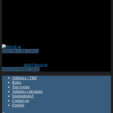
ΣΧΕΤΙΚΑ ΜΕ ΕΜΑΣ
Από το 2006, η 1η διαδικτυακή κοινότητα αθλητών & φιλάθλων
του Κλασικού Αθλητισμού! ΟΛΟΣ Ο ΣΤΙΒΟΣ ΕΙΝΑΙ ΕΔΩ
Επικοινωνία:
info@stivoz.gr
ΑΚΟΛΟΥΘΗΣΕ ΜΑΣ
Athletics / T&F
Rules
Top events
Athletics calculator
SportsphotoZ
Contact us
English