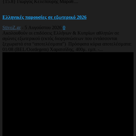
{15.8} Γιώργος Κελεπούρης Μαραθ....
Ελληνικές παρουσίες σε εξωτερικό 2026
StivoZ.gr
-
5 Αυγούστου 2026
0
Ακολουθούν οι επιδόσεις Ελλήνων & Κυπρίων αθλητών σε
αγώνες εξωτερικού (εκτός διοργανώσεων που εντάσσονται
ξεχωριστά στα “αποτελέσματα”) Πρόσφατα κύρια αποτελέσματα:
01/08 (BEL/Oordegem) Χαρατσίδης, 400μ. εμπ. -...