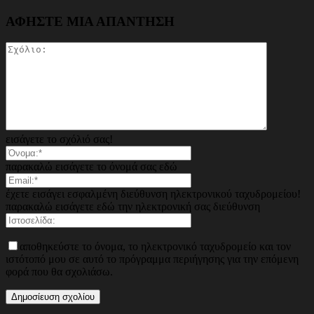
ΑΦΗΣΤΕ ΜΙΑ ΑΠΑΝΤΗΣΗ
εισάγετε το σχόλιό σας!
παρακαλώ εισάγετε το όνομά σας εδώ
έχετε εισάγει εσφαλμένη διεύθυνση ηλεκτρονικού ταχυδρομείου!
παρακαλώ εισάγετε εδώ την ηλεκτρονική σας διεύθυνση
αποθηκεύστε το όνομα, το ηλεκτρονικό ταχυδρομείο και τον
ιστότοπό μου σε αυτό το πρόγραμμα περιήγησης για την επόμενη
φορά που θα σχολιάσω.