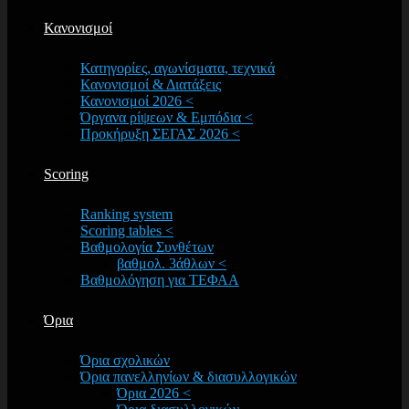
Κανονισμοί
Κατηγορίες, αγωνίσματα, τεχνικά
Κανονισμοί & Διατάξεις
Κανονισμοί 2026 <
Όργανα ρίψεων & Εμπόδια <
Προκήρυξη ΣΕΓΑΣ 2026 <
Scoring
Ranking system
Scoring tables <
Βαθμολογία Συνθέτων
βαθμολ. 3άθλων <
Βαθμολόγηση για ΤΕΦΑΑ
Όρια
Όρια σχολικών
Όρια πανελληνίων & διασυλλογικών
Όρια 2026 <