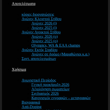
Αποτελέσματα
κύριες διοργανώσεις
Αγώνες Κλειστού Στίβου
Αγώνες 2026 (i)
Αγώνες 2025 (i)
Αγώνες Ανοικτού Στίβου
Αγώνες 2026 (o)
Αγώνες 2025 (o)
Olympics, WA & EAA champs
Αγώνες Εκτός Σταδίου
Αγώνες σε δρόμο (Μαραθώνιοι κ.α.)
Συντ. αποτελεσμάτων
Χρήσιμα
Αγωνιστική Περίοδος
Γενική προκήρυξη 2026
Αξιολόγηση σωματείων
Σχεδιασμός 2026
Κανονισμός εγγραφών – μεταγραφών
Βιογραφικά
Anti-Doping