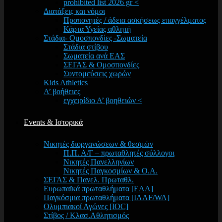
prohibited list 2026 gr <
Διατάξεις και νόμοι
Προπονητές / άδεια ασκήσεως επαγγέλματος
Κάρτα Υγείας αθλητή
Στάδια- Ομοσπονδίες -Σωματεία
Στάδια στίβου
Σωματεία ανά ΕΑΣ
ΣΕΓΑΣ & Ομοσπονδίες
Συντομεύσεις χωρών
Kids Athletics
Α’ βοήθειες
εγχειρίδιο Α’ βοηθειών <
Events & Ιστορικά
Νικητές διοργανώσεων & θεσμών
Π.Π. Α/Γ – πρωταθλητές σύλλογοι
Νικητές Πανελληνίων
Νικητές Παγκοσμίων & Ο.Α.
ΣΕΓΑΣ & Πανελ. Πρωταθλ.
Ευρωπαϊκά πρωταθλήματα [EAA]
Παγκόσμια πρωταθλήματα [IAAF/WA]
Ολυμπιακοί Αγώνες [IOC]
Στίβος / Κλασ.Αθλητισμός