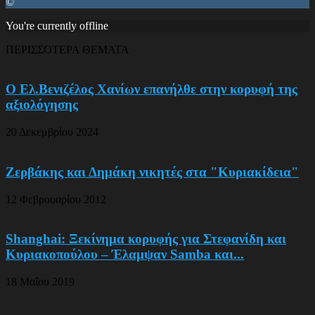
©
You're currently offline
ΠΕΡΙΣΣΟΤΕΡΑ ΘΕΜΑΤΑ
Ο Ελ.Βενιζέλος Χανίων επανήλθε στην κορυφή της
αξιολόγησης
20 Δεκεμβρίου 2024
Ζερβάκης και Δημάκη νικητές στα "Κυριακίδεια"
12 Φεβρουαρίου 2012
Shanghai: Ξεκίνημα κορυφής για Στεφανίδη και
Κυριακοπούλου – Έλαμψαν Samba και...
18 Μαΐου 2019