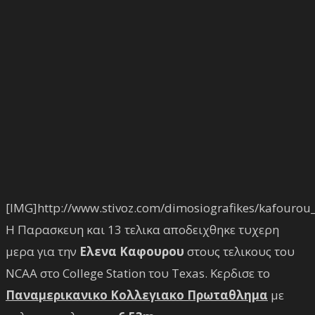
[IMG]http://www.stivoz.com/dimosiografikes/kafourou
Η Παρασκευη και 13 τελικα αποδειχθηκε τυχερη
μερα για την
Ελενα Καφουρου
στους τελικους του
NCAA στο College Station του Texas. Κερδισε το
Παναμερικανικο Κολλεγιακο Πρωταθλημα
με