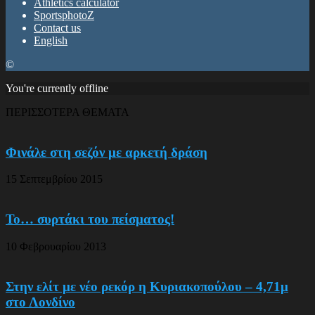
Athletics calculator
SportsphotoZ
Contact us
English
©
You're currently offline
ΠΕΡΙΣΣΟΤΕΡΑ ΘΕΜΑΤΑ
Φινάλε στη σεζόν με αρκετή δράση
15 Σεπτεμβρίου 2015
Το… συρτάκι του πείσματος!
10 Φεβρουαρίου 2013
Στην ελίτ με νέο ρεκόρ η Κυριακοπούλου – 4,71μ
στο Λονδίνο