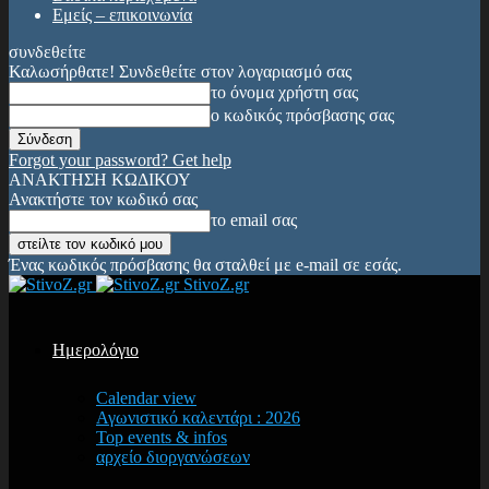
Εμείς – επικοινωνία
συνδεθείτε
Καλωσήρθατε! Συνδεθείτε στον λογαριασμό σας
το όνομα χρήστη σας
ο κωδικός πρόσβασης σας
Forgot your password? Get help
ΑΝΑΚΤΗΣΗ ΚΩΔΙΚΟΥ
Ανακτήστε τον κωδικό σας
το email σας
Ένας κωδικός πρόσβασης θα σταλθεί με e-mail σε εσάς.
StivoZ.gr
Ημερολόγιο
Calendar view
Αγωνιστικό καλεντάρι : 2026
Top events & infos
αρχείο διοργανώσεων