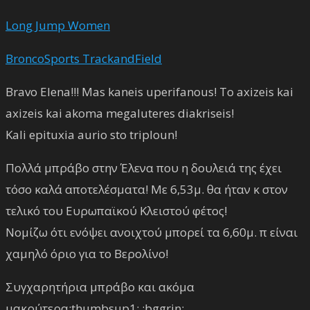
Long Jump Women
BroncoSports TrackandField
Bravo Elena!!! Mas kaneis uperifanous! To axizeis kai
axizeis kai akoma megaluteres diakriseis!
Kali epituxia aurio sto triploun!
Πολλά μπράβο στην Έλενα που η δουλειά της έχει
τόσο καλά αποτελέσματα! Με 6,53μ. θα ήταν κ στον
τελικό του Ευρωπαϊκού Κλειστού φέτος!
Νομίζω ότι ενόψει ανοιχτού μπορεί τα 6,60μ. π είναι
χαμηλό όριο για το Βερολίνο!
Συγχαρητήρια μπράβο και ακόμα
μακρύτερα:thumbsup1: :bggrin: