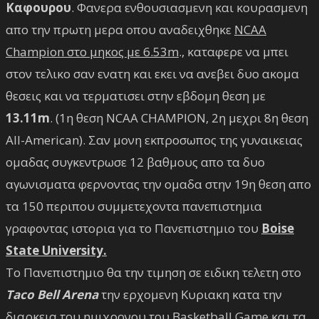
Καφουρου
. Φανερα ενθουσιασμενη και κουρασμενη
απο την πρωτη μερα οπου αναδειχθηκε
NCAA
Champion στο μηκος με 6.53m
., καταφερε να μπει
στον τελικο σαν ενατη και εκει να ανεβει δυο ακομα
θεσεις και να τερματισει στην εβδομη θεση με
13.11m
. (1η θεση NCAA CHAMPION, 2η μεχρι 8η θεση
All-American). Σαν μονη εκπροσωπος της γυναικειας
ομαδας συγκεντρωσε 12 βαθμους απο τα δυο
αγωνισματα φερνοντας την ομαδα στην 19η θεση απο
τα 150 περιπου συμμετεχοντα πανεπιστημια
γραφοντας ιστορια για το Πανεπιστημιο του
Boise
State University.
Το Πανεπιστημιο θα την τιμηση σε ειδικη τελετη στο
Taco Bell Arena
την ερχομενη Κυριακη κατα την
διαρκεια του ημιχρονου του Basketball Game και τα