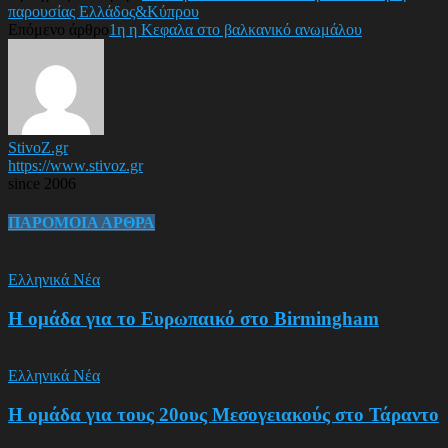
παρουσίας Ελλάδος&Κύπρου
Επόμενο άρθρο
1η η Κεφαλα στο βαλκανικό ανωμάλου
StivoZ.gr
https://www.stivoz.gr
since 2006
ΠΑΡΟΜΟΙΑ ΑΡΘΡΑ
Ελληνικά Νέα
Η ομάδα για το Ευρωπαικό στο Birmingham
Ελληνικά Νέα
Η ομάδα για τους 20ους Μεσογειακούς στο Τάραντο