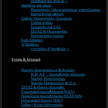
prohibited list 2026 gr <
Διατάξεις και νόμοι
Προπονητές / άδεια ασκήσεως επαγγέλματος
Κάρτα Υγείας αθλητή
Στάδια- Ομοσπονδίες -Σωματεία
Στάδια στίβου
Σωματεία ανά ΕΑΣ
ΣΕΓΑΣ & Ομοσπονδίες
Συντομεύσεις χωρών
Kids Athletics
Α’ βοήθειες
εγχειρίδιο Α’ βοηθειών <
Events & Ιστορικά
Νικητές διοργανώσεων & θεσμών
Π.Π. Α/Γ – πρωταθλητές σύλλογοι
Νικητές Πανελληνίων
Νικητές Παγκοσμίων & Ο.Α.
ΣΕΓΑΣ & Πανελ. Πρωταθλ.
Ευρωπαϊκά πρωταθλήματα [EAA]
Παγκόσμια πρωταθλήματα [IAAF/WA]
Ολυμπιακοί Αγώνες [IOC]
Στίβος / Κλασ.Αθλητισμός