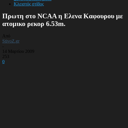
Κλειστός στίβος
Πρωτη στο NCAA η Ελενα Καφουρου με
ατομικο ρεκορ 6.53m.
Από
StivoZ.gr
-
14 Μαρτίου 2009
253
0