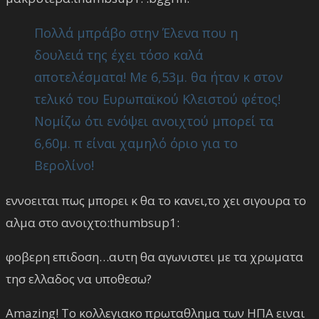
Πολλά μπράβο στην Έλενα που η
δουλειά της έχει τόσο καλά
αποτελέσματα! Με 6,53μ. θα ήταν κ στον
τελικό του Ευρωπαϊκού Κλειστού φέτος!
Νομίζω ότι ενόψει ανοιχτού μπορεί τα
6,60μ. π είναι χαμηλό όριο για το
Βερολίνο!
εννοειται πως μπορει κ θα το κανει,το χει σιγουρα το
αλμα στο ανοιχτο:thumbsup1:
φοβερη επιδοση…αυτη θα αγωνιστει με τα χρωματα
τησ ελλαδος να υποθεσω?
Amazing! Το κολλεγιακο πρωταθλημα των ΗΠΑ ειναι