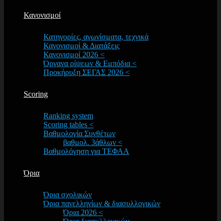
Κανονισμοί
Κατηγορίες, αγωνίσματα, τεχνικά
Κανονισμοί & Διατάξεις
Κανονισμοί 2026 <
Όργανα ρίψεων & Εμπόδια <
Προκήρυξη ΣΕΓΑΣ 2026 <
Scoring
Ranking system
Scoring tables <
Βαθμολογία Συνθέτων
βαθμολ. 3άθλων <
Βαθμολόγηση για ΤΕΦΑΑ
Όρια
Όρια σχολικών
Όρια πανελληνίων & διασυλλογικών
Όρια 2026 <