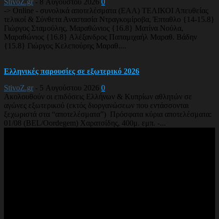
StivoZ.gr
-
8 Αυγούστου 2026
0
-> Online - συνολικά αποτελέσματα (EAA) ΤΕΛΙΚΟΙ Απευθείας
τελικοί & Σύνθετα Αναστασία Ντραγκομίροβα, Έπταθλο {14-15.8}
Γιώργος Σταμούλης, Μαραθώνιος {16.8} Ματίνα Νούλα,
Μαραθώνιος {16.8} Αλέξανδρος Παπαμιχαήλ Μαραθ. Βάδην
{15.8} Γιώργος Κελεπούρης Μαραθ....
Ελληνικές παρουσίες σε εξωτερικό 2026
StivoZ.gr
-
5 Αυγούστου 2026
0
Ακολουθούν οι επιδόσεις Ελλήνων & Κυπρίων αθλητών σε
αγώνες εξωτερικού (εκτός διοργανώσεων που εντάσσονται
ξεχωριστά στα “αποτελέσματα”) Πρόσφατα κύρια αποτελέσματα:
01/08 (BEL/Oordegem) Χαρατσίδης, 400μ. εμπ. -...