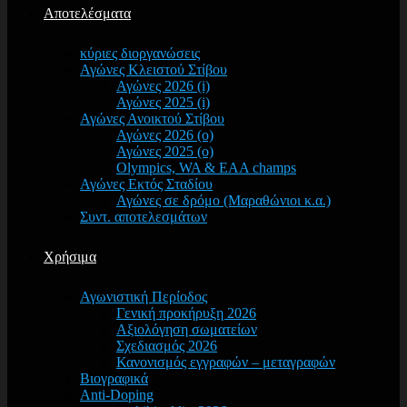
Αποτελέσματα
κύριες διοργανώσεις
Αγώνες Κλειστού Στίβου
Αγώνες 2026 (i)
Αγώνες 2025 (i)
Αγώνες Ανοικτού Στίβου
Αγώνες 2026 (o)
Αγώνες 2025 (o)
Olympics, WA & EAA champs
Αγώνες Εκτός Σταδίου
Αγώνες σε δρόμο (Μαραθώνιοι κ.α.)
Συντ. αποτελεσμάτων
Χρήσιμα
Αγωνιστική Περίοδος
Γενική προκήρυξη 2026
Αξιολόγηση σωματείων
Σχεδιασμός 2026
Κανονισμός εγγραφών – μεταγραφών
Βιογραφικά
Anti-Doping