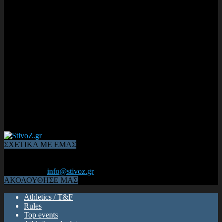
ΣΧΕΤΙΚΑ ΜΕ ΕΜΑΣ
Από το 2006, η 1η διαδικτυακή κοινότητα αθλητών & φιλάθλων
του Κλασικού Αθλητισμού! ΟΛΟΣ Ο ΣΤΙΒΟΣ ΕΙΝΑΙ ΕΔΩ
Επικοινωνία:
info@stivoz.gr
ΑΚΟΛΟΥΘΗΣΕ ΜΑΣ
Athletics / T&F
Rules
Top events