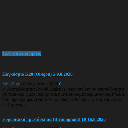
Τελευταίες ειδήσεις
Παγκόσμιο Κ20 (Oregon) 5-9.8.2026
StivoZ.gr
-
8 Αυγούστου 2026
0
-> Αποτελέσματα (World Athletics) Ακολουθούν τα αποτελέσματα
σε τελικούς -βάσει θέσης- και ημιτελικούς, προκριματικούς (πρώτα
όσοι προκρίθηκαν) για Ε/Ν Ελλάδος & Κύπρου {με ημερομηνίες
διεξαγωγής}...
Ευρωπαϊκό πρωτάθλημα (Birmingham) 10-16.8.2026