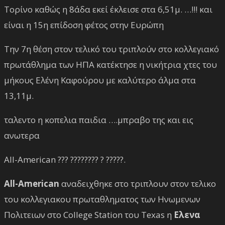
Τορίνο καθώς η 8άδα εκεί έκλεισε στα 6,51μ. …!!! και
είναι η 15η επίδοση φέτος στην Ευρώπη
Tην 7η θέση στον τελικό του τριπλούν στο κολλεγιακό
πρωτάθλημα των ΗΠΑ κατέκτησε η νικήτρια χτες του
μήκους Ελένη Καφούρου με καλύτερο άλμα στα
13,11μ.
ταλεντο η κοπελια παιδια ….μπραβο της και εις
ανωτερα
All-American ??? ???????? ? ?????.
All-American
αναδειχθηκε στο τριπλουν στον τελικο
του κολλεγιακου πρωταθληματος των Ηνωμενων
Πολιτειων στο College Station του Texas η
Ελενα