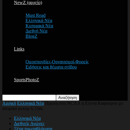
NewZ (αρχείο)
Must Read
Ελληνικά Νέα
Κυπριακά Νέα
Διεθνή Νέα
BlogZ
Links
Ομοσπονδίες-Οργανισμοί-Φορείς
Ειδήσεις και θέματα στίβου
SportsPhotoZ
Αρχική
Ελληνικά Νέα
Πρωτη στο NCAA η Ελενα Καφουρου με
ατομικο ρεκορ 6.53m.
Ελληνικά Νέα
Διεθνείς Αγώνες
Ξένα πρωταθλήματα