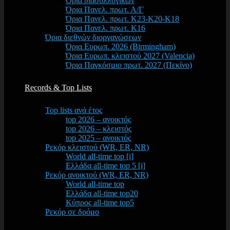
Όρια διασυλλογικών
Όρια Πανελ. πρωτ. Α/Γ
Όρια Πανελ. πρωτ. Κ23-Κ20-Κ18
Όρια Πανελ. πρωτ. Κ16
Όρια διεθνών διοργανώσεων
Όρια Ευρωπ. 2026 (Birmingham)
Όρια Ευρωπ. κλειστού 2027 (Valencia)
Όρια Παγκόσμιο πρωτ. 2027 (Πεκίνο)
Records & Top Lists
Top lists ανά έτος
top 2026 – ανοικτός
top 2026 – κλειστός
top 2025 – ανοικτός
Ρεκόρ κλειστού (WR, ER, NR)
World all-time top [i]
Ελλάδα all-time top 5 [i]
Ρεκόρ ανοικτού (WR, ER, NR)
World all-time top
Ελλάδα all-time top20
Κύπρος all-time top5
Ρεκόρ σε δρόμο