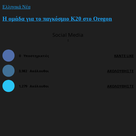
Ελληνικά Νέα
Η ομάδα για το παγκόσμιο Κ20 στο Oregon
Social Media
0
Υποστηρικτές
ΚΆΝΤΕ LIKE
3,982
Ακόλουθοι
ΑΚΟΛΟΥΘΉΣΤΕ
1,279
Ακόλουθοι
ΑΚΟΛΟΥΘΉΣΤΕ