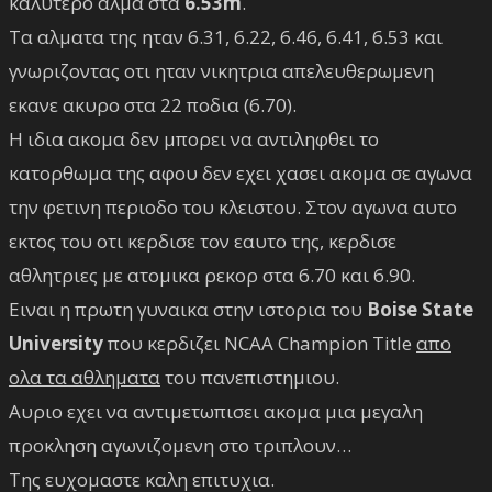
καλυτερο αλμα στα
6.53m
.
Τα αλματα της ηταν 6.31, 6.22, 6.46, 6.41, 6.53 και
γνωριζοντας οτι ηταν νικητρια απελευθερωμενη
εκανε ακυρο στα 22 ποδια (6.70).
Η ιδια ακομα δεν μπορει να αντιληφθει το
κατορθωμα της αφου δεν εχει χασει ακομα σε αγωνα
την φετινη περιοδο του κλειστου. Στον αγωνα αυτο
εκτος του οτι κερδισε τον εαυτο της, κερδισε
αθλητριες με ατομικα ρεκορ στα 6.70 και 6.90.
Ειναι η πρωτη γυναικα στην ιστορια του
Boise State
University
που κερδιζει NCAA Champion Title
απο
ολα τα αθληματα
του πανεπιστημιου.
Αυριο εχει να αντιμετωπισει ακομα μια μεγαλη
προκληση αγωνιζομενη στο τριπλουν…
Της ευχομαστε καλη επιτυχια.