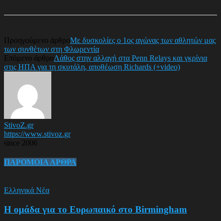
Προηγούμενο άρθρο
Με δυσκολίες ο 1ος αγώνας των αθλητών μας
των συνθέτων στη Φλωρεντία
Επόμενο άρθρο
Λάθος στην αλλαγή στα Penn Relays και γκρίνια
στις ΗΠΑ για τη σκυτάλη, αποθέωση Richards (+video)
StivoZ.gr
https://www.stivoz.gr
since 2006
ΠΑΡΟΜΟΙΑ ΑΡΘΡΑ
Ελληνικά Νέα
Η ομάδα για το Ευρωπαικό στο Birmingham