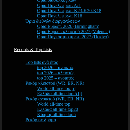
Όρια διασυλλογικών
Όρια Πανελ. πρωτ. Α/Γ
Όρια Πανελ. πρωτ. Κ23-Κ20-Κ18
Όρια Πανελ. πρωτ. Κ16
Όρια διεθνών διοργανώσεων
Όρια Ευρωπ. 2026 (Birmingham)
Όρια Ευρωπ. κλειστού 2027 (Valencia)
Όρια Παγκόσμιο πρωτ. 2027 (Πεκίνο)
Records & Top Lists
Top lists ανά έτος
top 2026 – ανοικτός
top 2026 – κλειστός
top 2025 – ανοικτός
Ρεκόρ κλειστού (WR, ER, NR)
World all-time top [i]
Ελλάδα all-time top 5 [i]
Ρεκόρ ανοικτού (WR, ER, NR)
World all-time top
Ελλάδα all-time top20
Κύπρος all-time top5
Ρεκόρ σε δρόμο