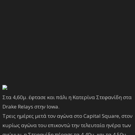
Στα 4,60μ. έφτασε και πάλι η Κατερίνα Στεφανίδη στα
Drake Relays στην Iowa.
Τρεις ημέρες μετά τον αγώνα στο Capital Square, στον
κυρίως αγώνα του επικοντώ την τελευταία ηνέρα των
αγώνων, η Στεφανίδη πέρασε τα 4,40μ. και τα 4,50μ.