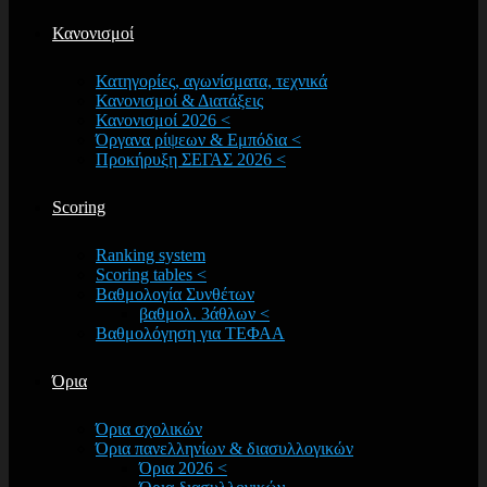
Κανονισμοί
Κατηγορίες, αγωνίσματα, τεχνικά
Κανονισμοί & Διατάξεις
Κανονισμοί 2026 <
Όργανα ρίψεων & Εμπόδια <
Προκήρυξη ΣΕΓΑΣ 2026 <
Scoring
Ranking system
Scoring tables <
Βαθμολογία Συνθέτων
βαθμολ. 3άθλων <
Βαθμολόγηση για ΤΕΦΑΑ
Όρια
Όρια σχολικών
Όρια πανελληνίων & διασυλλογικών
Όρια 2026 <