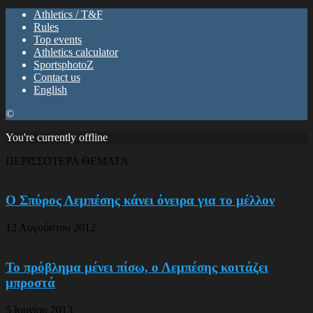
Athletics / T&F
Rules
Top events
Athletics calculator
SportsphotoZ
Contact us
English
©
You're currently offline
ΠΕΡΙΣΣΟΤΕΡΑ ΘΕΜΑΤΑ
Ο Σπύρος Λεμπέσης κάνει όνειρα για το μέλλον
12 Αυγούστου 2012
Το πρόβλημα μένει πίσω, ο Λεμπέσης κοιτάζει
μπροστά
5 Ιουνίου 2013