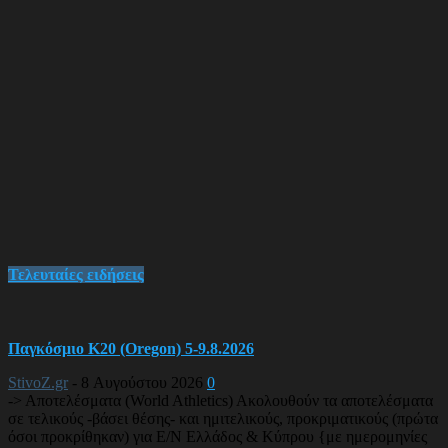
Τελευταίες ειδήσεις
Παγκόσμιο Κ20 (Oregon) 5-9.8.2026
StivoZ.gr
-
8 Αυγούστου 2026
0
-> Αποτελέσματα (World Athletics) Ακολουθούν τα αποτελέσματα
σε τελικούς -βάσει θέσης- και ημιτελικούς, προκριματικούς (πρώτα
όσοι προκρίθηκαν) για Ε/Ν Ελλάδος & Κύπρου {με ημερομηνίες