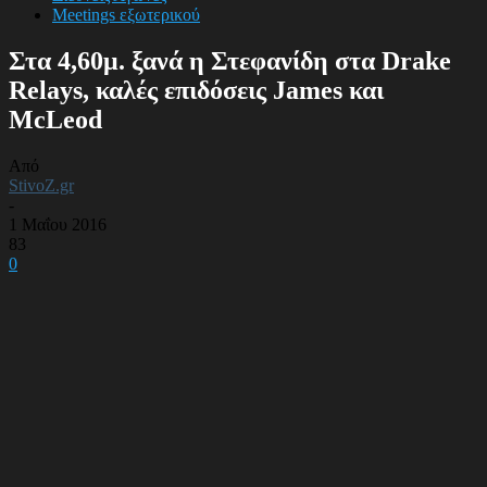
Meetings εξωτερικού
Στα 4,60μ. ξανά η Στεφανίδη στα Drake
Relays, καλές επιδόσεις James και
McLeod
Από
StivoZ.gr
-
1 Μαΐου 2016
83
0