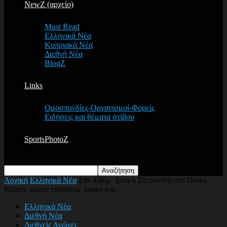
NewZ (αρχείο)
Must Read
Ελληνικά Νέα
Κυπριακά Νέα
Διεθνή Νέα
BlogZ
Links
Ομοσπονδίες-Οργανισμοί-Φορείς
Ειδήσεις και θέματα στίβου
SportsPhotoZ
Αρχική
Ελληνικά Νέα
Στα 4,60μ. ξανά η Στεφανίδη στα Drake
Relays, καλές επιδόσεις James και...
Ελληνικά Νέα
Διεθνή Νέα
Διεθνείς Αγώνες