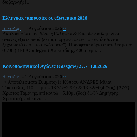
διεξαγωγής}...
Ελληνικές παρουσίες σε εξωτερικό 2026
StivoZ.gr
-
1 Αυγούστου 2026
0
Ακολουθούν οι επιδόσεις Ελλήνων & Κυπρίων αθλητών σε
αγώνες εξωτερικού (εκτός διοργανώσεων που εντάσσονται
ξεχωριστά στα “αποτελέσματα”) Πρόσφατα κύρια αποτελέσματα:
01/08 (BEL/Oordegem) Χαρατσίδης, 400μ. εμπ. -...
Κοινοπολιτειακοί Αγώνες (Glasgow) 27.7 -1.8.2026
StivoZ.gr
-
1 Αυγούστου 2026
0
-> Αποτελέσματα Συμμετοχές Κύπρου ΑΝΔΡΕΣ Μίλαν
Τράικοβιτς, 110μ. εμπ. - 13.31/+2,9 Q & 13.32/+0,4 (3ος) {27/7}
Χρίστος Ταμάνης, επί κοντώ - 5,10μ. (9ος) {1/8} Δημήτρης
Χριστοφή, επί κοντώ -...