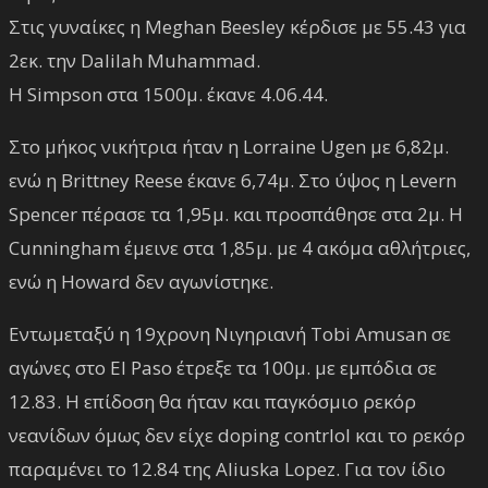
Στις γυναίκες η Meghan Beesley κέρδισε με 55.43 για
2εκ. την Dalilah Muhammad.
Η Simpson στα 1500μ. έκανε 4.06.44.
Στο μήκος νικήτρια ήταν η Lorraine Ugen με 6,82μ.
ενώ η Brittney Reese έκανε 6,74μ. Στο ύψος η Levern
Spencer πέρασε τα 1,95μ. και προσπάθησε στα 2μ. Η
Cunningham έμεινε στα 1,85μ. με 4 ακόμα αθλήτριες,
ενώ η Howard δεν αγωνίστηκε.
Εντωμεταξύ η 19χρονη Νιγηριανή Tobi Amusan σε
αγώνες στο El Paso έτρεξε τα 100μ. με εμπόδια σε
12.83. Η επίδοση θα ήταν και παγκόσμιο ρεκόρ
νεανίδων όμως δεν είχε doping contrlol και το ρεκόρ
παραμένει το 12.84 της Aliuska Lopez. Για τον ίδιο