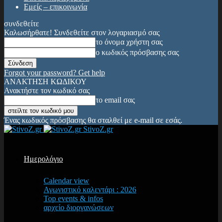
Εμείς – επικοινωνία
συνδεθείτε
Καλωσήρθατε! Συνδεθείτε στον λογαριασμό σας
το όνομα χρήστη σας
ο κωδικός πρόσβασης σας
Forgot your password? Get help
ΑΝΑΚΤΗΣΗ ΚΩΔΙΚΟΥ
Ανακτήστε τον κωδικό σας
το email σας
Ένας κωδικός πρόσβασης θα σταλθεί με e-mail σε εσάς.
StivoZ.gr
Ημερολόγιο
Calendar view
Αγωνιστικό καλεντάρι : 2026
Top events & infos
αρχείο διοργανώσεων