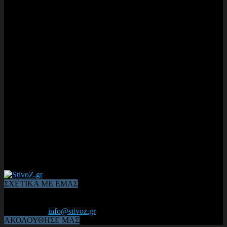
ΣΧΕΤΙΚΑ ΜΕ ΕΜΑΣ
Από το 2006, η 1η διαδικτυακή κοινότητα αθλητών & φιλάθλων
του Κλασικού Αθλητισμού! ΟΛΟΣ Ο ΣΤΙΒΟΣ ΕΙΝΑΙ ΕΔΩ
Επικοινωνία:
info@stivoz.gr
ΑΚΟΛΟΥΘΗΣΕ ΜΑΣ