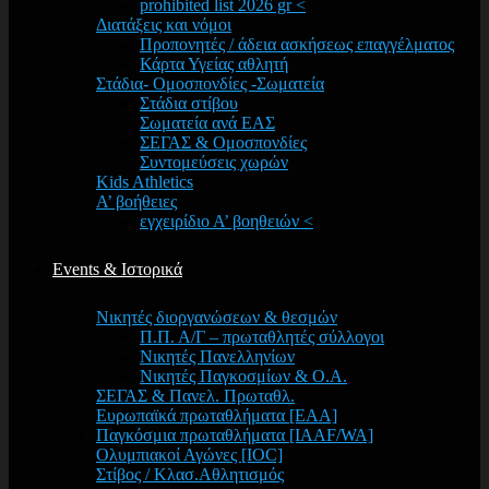
prohibited list 2026 gr <
Διατάξεις και νόμοι
Προπονητές / άδεια ασκήσεως επαγγέλματος
Κάρτα Υγείας αθλητή
Στάδια- Ομοσπονδίες -Σωματεία
Στάδια στίβου
Σωματεία ανά ΕΑΣ
ΣΕΓΑΣ & Ομοσπονδίες
Συντομεύσεις χωρών
Kids Athletics
Α’ βοήθειες
εγχειρίδιο Α’ βοηθειών <
Events & Ιστορικά
Νικητές διοργανώσεων & θεσμών
Π.Π. Α/Γ – πρωταθλητές σύλλογοι
Νικητές Πανελληνίων
Νικητές Παγκοσμίων & Ο.Α.
ΣΕΓΑΣ & Πανελ. Πρωταθλ.
Ευρωπαϊκά πρωταθλήματα [EAA]
Παγκόσμια πρωταθλήματα [IAAF/WA]
Ολυμπιακοί Αγώνες [IOC]
Στίβος / Κλασ.Αθλητισμός