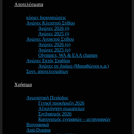
Αποτελέσματα
κύριες διοργανώσεις
Αγώνες Κλειστού Στίβου
Αγώνες 2026 (i)
Αγώνες 2025 (i)
Αγώνες Ανοικτού Στίβου
Αγώνες 2026 (o)
Αγώνες 2025 (o)
Olympics, WA & EAA champs
Αγώνες Εκτός Σταδίου
Αγώνες σε δρόμο (Μαραθώνιοι κ.α.)
Συντ. αποτελεσμάτων
Χρήσιμα
Αγωνιστική Περίοδος
Γενική προκήρυξη 2026
Αξιολόγηση σωματείων
Σχεδιασμός 2026
Κανονισμός εγγραφών – μεταγραφών
Βιογραφικά
Anti-Doping