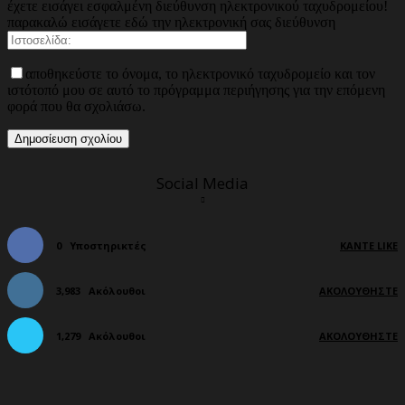
έχετε εισάγει εσφαλμένη διεύθυνση ηλεκτρονικού ταχυδρομείου!
παρακαλώ εισάγετε εδώ την ηλεκτρονική σας διεύθυνση
αποθηκεύστε το όνομα, το ηλεκτρονικό ταχυδρομείο και τον
ιστότοπό μου σε αυτό το πρόγραμμα περιήγησης για την επόμενη
φορά που θα σχολιάσω.
Social Media
0
Υποστηρικτές
ΚΆΝΤΕ LIKE
3,983
Ακόλουθοι
ΑΚΟΛΟΥΘΉΣΤΕ
1,279
Ακόλουθοι
ΑΚΟΛΟΥΘΉΣΤΕ