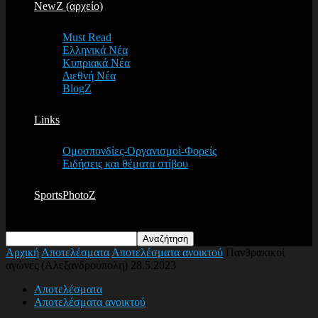
NewZ (αρχείο)
Must Read
Ελληνικά Νέα
Κυπριακά Νέα
Διεθνή Νέα
BlogZ
Links
Ομοσπονδίες-Οργανισμοί-Φορείς
Ειδήσεις και θέματα στίβου
SportsPhotoZ
Αρχική
Αποτελέσματα
Αποτελέσματα ανοικτού
Πανθρακικοί
αγώνες (Αλεξανδρούπολη) 28.5.2023
Αποτελέσματα
Αποτελέσματα ανοικτού