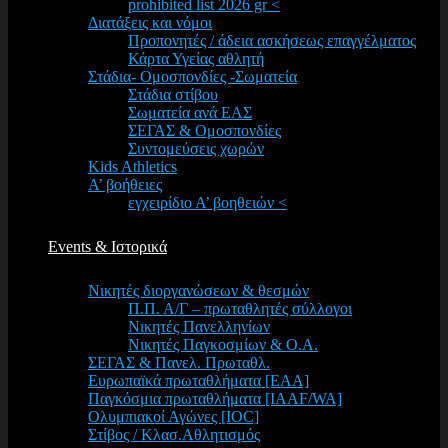
prohibited list 2026 gr <
Διατάξεις και νόμοι
Προπονητές / άδεια ασκήσεως επαγγέλματος
Κάρτα Υγείας αθλητή
Στάδια- Ομοσπονδίες -Σωματεία
Στάδια στίβου
Σωματεία ανά ΕΑΣ
ΣΕΓΑΣ & Ομοσπονδίες
Συντομεύσεις χωρών
Kids Athletics
Α’ βοήθειες
εγχειρίδιο Α’ βοηθειών <
Events & Ιστορικά
Νικητές διοργανώσεων & θεσμών
Π.Π. Α/Γ – πρωταθλητές σύλλογοι
Νικητές Πανελληνίων
Νικητές Παγκοσμίων & Ο.Α.
ΣΕΓΑΣ & Πανελ. Πρωταθλ.
Ευρωπαϊκά πρωταθλήματα [EAA]
Παγκόσμια πρωταθλήματα [IAAF/WA]
Ολυμπιακοί Αγώνες [IOC]
Στίβος / Κλασ.Αθλητισμός