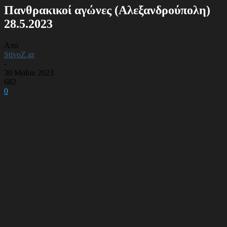
Πανθρακικοί αγώνες (Αλεξανδρούπολη)
28.5.2023
Από
StivoZ.gr
-
30 Μαΐου 2023
682
0