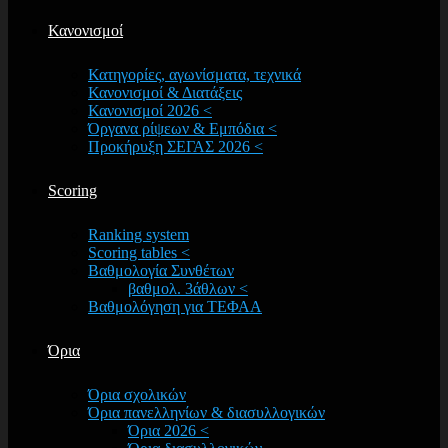
Κανονισμοί
Κατηγορίες, αγωνίσματα, τεχνικά
Κανονισμοί & Διατάξεις
Κανονισμοί 2026 <
Όργανα ρίψεων & Εμπόδια <
Προκήρυξη ΣΕΓΑΣ 2026 <
Scoring
Ranking system
Scoring tables <
Βαθμολογία Συνθέτων
βαθμολ. 3άθλων <
Βαθμολόγηση για ΤΕΦΑΑ
Όρια
Όρια σχολικών
Όρια πανελληνίων & διασυλλογικών
Όρια 2026 <