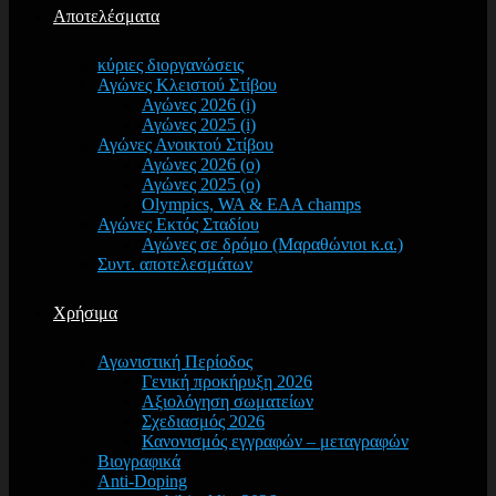
Αποτελέσματα
κύριες διοργανώσεις
Αγώνες Κλειστού Στίβου
Αγώνες 2026 (i)
Αγώνες 2025 (i)
Αγώνες Ανοικτού Στίβου
Αγώνες 2026 (o)
Αγώνες 2025 (o)
Olympics, WA & EAA champs
Αγώνες Εκτός Σταδίου
Αγώνες σε δρόμο (Μαραθώνιοι κ.α.)
Συντ. αποτελεσμάτων
Χρήσιμα
Αγωνιστική Περίοδος
Γενική προκήρυξη 2026
Αξιολόγηση σωματείων
Σχεδιασμός 2026
Κανονισμός εγγραφών – μεταγραφών
Βιογραφικά
Anti-Doping