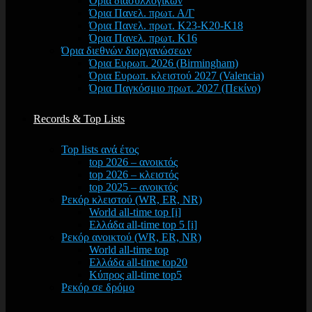
Όρια διασυλλογικών
Όρια Πανελ. πρωτ. Α/Γ
Όρια Πανελ. πρωτ. Κ23-Κ20-Κ18
Όρια Πανελ. πρωτ. Κ16
Όρια διεθνών διοργανώσεων
Όρια Ευρωπ. 2026 (Birmingham)
Όρια Ευρωπ. κλειστού 2027 (Valencia)
Όρια Παγκόσμιο πρωτ. 2027 (Πεκίνο)
Records & Top Lists
Top lists ανά έτος
top 2026 – ανοικτός
top 2026 – κλειστός
top 2025 – ανοικτός
Ρεκόρ κλειστού (WR, ER, NR)
World all-time top [i]
Ελλάδα all-time top 5 [i]
Ρεκόρ ανοικτού (WR, ER, NR)
World all-time top
Ελλάδα all-time top20
Κύπρος all-time top5
Ρεκόρ σε δρόμο