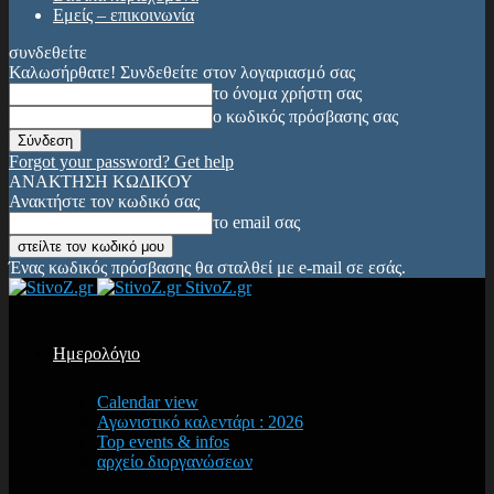
Εμείς – επικοινωνία
συνδεθείτε
Καλωσήρθατε! Συνδεθείτε στον λογαριασμό σας
το όνομα χρήστη σας
ο κωδικός πρόσβασης σας
Forgot your password? Get help
ΑΝΑΚΤΗΣΗ ΚΩΔΙΚΟΥ
Ανακτήστε τον κωδικό σας
το email σας
Ένας κωδικός πρόσβασης θα σταλθεί με e-mail σε εσάς.
StivoZ.gr
Ημερολόγιο
Calendar view
Αγωνιστικό καλεντάρι : 2026
Top events & infos
αρχείο διοργανώσεων