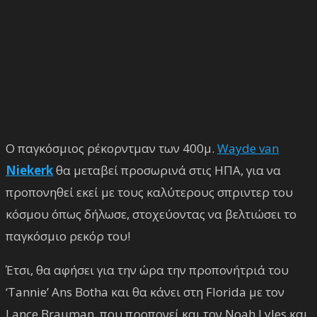
Ο παγκόσμιος ρέκορντμαν των 400μ.
Wayde van
Niekerk
θα μεταβεί προσωρινά στις ΗΠΑ, για να
προπονηθεί εκεί με τους καλύτερους σπριντερ του
κόσμου όπως δήλωσε, στοχεύοντας να βελτιώσει το
παγκόσμιο ρεκόρ του!
Έτσι, θα αφήσει για την ώρα την προπονήτριά του
‘Tannie’ Ans Botha και θα κάνει στη Florida με τον
Lance Brauman, που προπονεί και τον Noah Lyles και