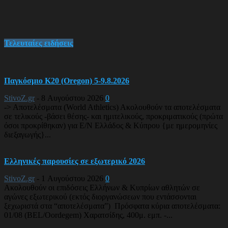
Τελευταίες ειδήσεις
Παγκόσμιο Κ20 (Oregon) 5-9.8.2026
StivoZ.gr
-
8 Αυγούστου 2026
0
-> Αποτελέσματα (World Athletics) Ακολουθούν τα αποτελέσματα
σε τελικούς -βάσει θέσης- και ημιτελικούς, προκριματικούς (πρώτα
όσοι προκρίθηκαν) για Ε/Ν Ελλάδος & Κύπρου {με ημερομηνίες
διεξαγωγής}...
Ελληνικές παρουσίες σε εξωτερικό 2026
StivoZ.gr
-
1 Αυγούστου 2026
0
Ακολουθούν οι επιδόσεις Ελλήνων & Κυπρίων αθλητών σε
αγώνες εξωτερικού (εκτός διοργανώσεων που εντάσσονται
ξεχωριστά στα “αποτελέσματα”) Πρόσφατα κύρια αποτελέσματα:
01/08 (BEL/Oordegem) Χαρατσίδης, 400μ. εμπ. -...