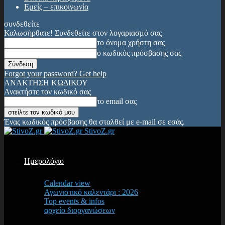
Εμείς – επικοινωνία
συνδεθείτε
Καλωσήρθατε! Συνδεθείτε στον λογαριασμό σας
το όνομα χρήστη σας
ο κωδικός πρόσβασης σας
Forgot your password? Get help
ΑΝΑΚΤΗΣΗ ΚΩΔΙΚΟΥ
Ανακτήστε τον κωδικό σας
το email σας
Ένας κωδικός πρόσβασης θα σταλθεί με e-mail σε εσάς.
StivoZ.gr
Ημερολόγιο
Calendar view
Αγωνιστικό καλεντάρι : 2026
Top events & infos
αρχείο διοργανώσεων