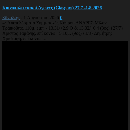
Κοινοπολιτειακοί Αγώνες (Glasgow) 27.7 -1.8.2026
StivoZ.gr
-
1 Αυγούστου 2026
0
-> Αποτελέσματα Συμμετοχές Κύπρου ΑΝΔΡΕΣ Μίλαν
Τράικοβιτς, 110μ. εμπ. - 13.31/+2,9 Q & 13.32/+0,4 (3ος) {27/7}
Χρίστος Ταμάνης, επί κοντώ - 5,10μ. (9ος) {1/8} Δημήτρης
Χριστοφή, επί κοντώ -...