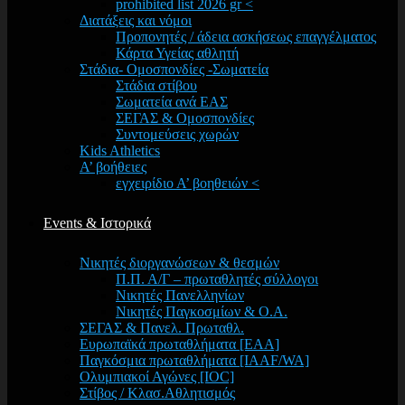
prohibited list 2026 gr <
Διατάξεις και νόμοι
Προπονητές / άδεια ασκήσεως επαγγέλματος
Κάρτα Υγείας αθλητή
Στάδια- Ομοσπονδίες -Σωματεία
Στάδια στίβου
Σωματεία ανά ΕΑΣ
ΣΕΓΑΣ & Ομοσπονδίες
Συντομεύσεις χωρών
Kids Athletics
Α’ βοήθειες
εγχειρίδιο Α’ βοηθειών <
Events & Ιστορικά
Νικητές διοργανώσεων & θεσμών
Π.Π. Α/Γ – πρωταθλητές σύλλογοι
Νικητές Πανελληνίων
Νικητές Παγκοσμίων & Ο.Α.
ΣΕΓΑΣ & Πανελ. Πρωταθλ.
Ευρωπαϊκά πρωταθλήματα [EAA]
Παγκόσμια πρωταθλήματα [IAAF/WA]
Ολυμπιακοί Αγώνες [IOC]
Στίβος / Κλασ.Αθλητισμός