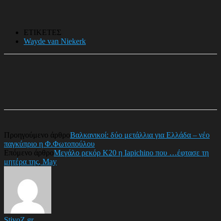
ΕΤΙΚΕΤΕΣ
Wayde van Niekerk
Προηγούμενο άρθρο
Βαλκανικοί: δύο μετάλλια για Ελλάδα – νέο
παγκύπριο η Φ.Φωτοπούλου
Επόμενο άρθρο
Μεγάλο ρεκόρ Κ20 η Iapichino που …έφτασε τη
μητέρα της, May
StivoZ.gr