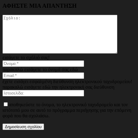
ΑΦΗΣΤΕ ΜΙΑ ΑΠΑΝΤΗΣΗ
εισάγετε το σχόλιό σας!
παρακαλώ εισάγετε το όνομά σας εδώ
έχετε εισάγει εσφαλμένη διεύθυνση ηλεκτρονικού ταχυδρομείου!
παρακαλώ εισάγετε εδώ την ηλεκτρονική σας διεύθυνση
αποθηκεύστε το όνομα, το ηλεκτρονικό ταχυδρομείο και τον
ιστότοπό μου σε αυτό το πρόγραμμα περιήγησης για την επόμενη
φορά που θα σχολιάσω.