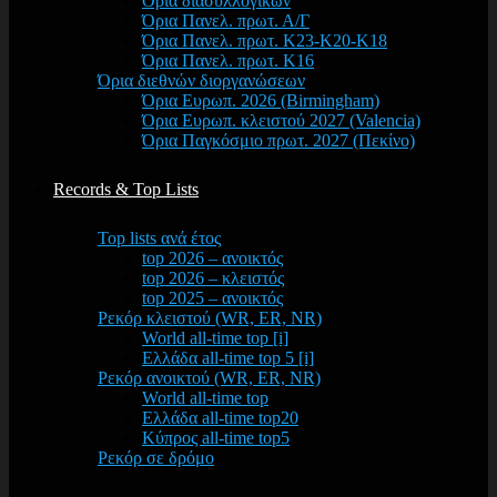
Όρια διασυλλογικών
Όρια Πανελ. πρωτ. Α/Γ
Όρια Πανελ. πρωτ. Κ23-Κ20-Κ18
Όρια Πανελ. πρωτ. Κ16
Όρια διεθνών διοργανώσεων
Όρια Ευρωπ. 2026 (Birmingham)
Όρια Ευρωπ. κλειστού 2027 (Valencia)
Όρια Παγκόσμιο πρωτ. 2027 (Πεκίνο)
Records & Top Lists
Top lists ανά έτος
top 2026 – ανοικτός
top 2026 – κλειστός
top 2025 – ανοικτός
Ρεκόρ κλειστού (WR, ER, NR)
World all-time top [i]
Ελλάδα all-time top 5 [i]
Ρεκόρ ανοικτού (WR, ER, NR)
World all-time top
Ελλάδα all-time top20
Κύπρος all-time top5
Ρεκόρ σε δρόμο