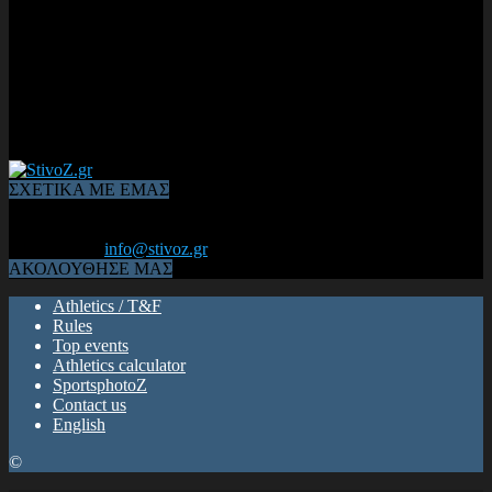
ΣΧΕΤΙΚΑ ΜΕ ΕΜΑΣ
Από το 2006, η 1η διαδικτυακή κοινότητα αθλητών & φιλάθλων
του Κλασικού Αθλητισμού! ΟΛΟΣ Ο ΣΤΙΒΟΣ ΕΙΝΑΙ ΕΔΩ
Επικοινωνία:
info@stivoz.gr
ΑΚΟΛΟΥΘΗΣΕ ΜΑΣ
Athletics / T&F
Rules
Top events
Athletics calculator
SportsphotoZ
Contact us
English
©