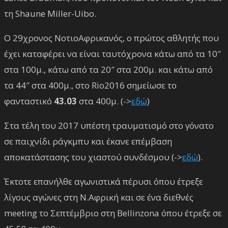
τη Shaune Miller-Uibo.
Ο 29χρονος ΝοτιοΑφρικανός, ο πρώτος αθλητής που
έχει καταφέρει να είναι ταυτόχρονα κάτω από τα 10″
στα 100μ., κάτω από τα 20″ στα 200μ. και κάτω από
τα 44″ στα 400μ., στο Rio2016 σημείωσε το
φανταστικό
43.03
στα 400μ. (->
εδώ
)
Στα τέλη του 2017 υπέστη τραυματισμό στο γόνατο
σε παιχνίδι ράγκμπυ και έκανε επέμβαση
αποκατάστασης του χιαστού συνδέσμου (->
εδώ
).
Έκτοτε επανήλθε αγωνιστικά πέρυσι όπου έτρεξε
λίγους αγώνες στη Ν.Αφρική και σε ένα διεθνές
meeting το Σεπτέμβριο στη Bellinzona όπου έτρεξε σε