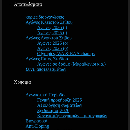
Αποτελέσματα
κύριες διοργανώσεις
Αγώνες Κλειστού Στίβου
Αγώνες 2026 (i)
Αγώνες 2025 (i)
Αγώνες Ανοικτού Στίβου
Αγώνες 2026 (o)
Αγώνες 2025 (o)
Olympics, WA & EAA champs
Αγώνες Εκτός Σταδίου
Αγώνες σε δρόμο (Μαραθώνιοι κ.α.)
Συντ. αποτελεσμάτων
Χρήσιμα
Αγωνιστική Περίοδος
Γενική προκήρυξη 2026
Αξιολόγηση σωματείων
Σχεδιασμός 2026
Κανονισμός εγγραφών – μεταγραφών
Βιογραφικά
Anti-Doping