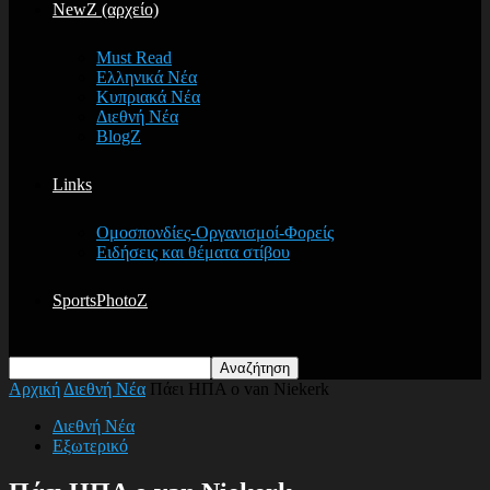
NewZ (αρχείο)
Must Read
Ελληνικά Νέα
Κυπριακά Νέα
Διεθνή Νέα
BlogZ
Links
Ομοσπονδίες-Οργανισμοί-Φορείς
Ειδήσεις και θέματα στίβου
SportsPhotoZ
Αρχική
Διεθνή Νέα
Πάει ΗΠΑ ο van Niekerk
Διεθνή Νέα
Εξωτερικό