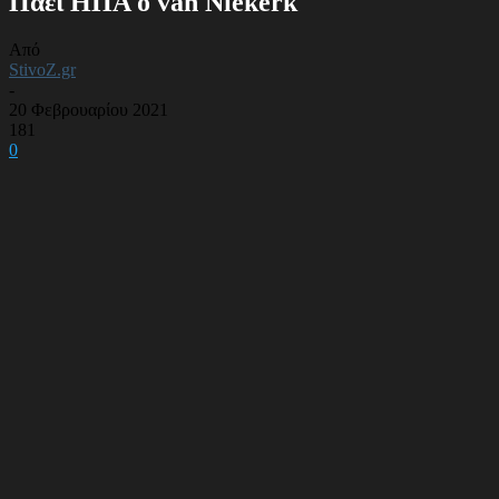
Πάει ΗΠΑ ο van Niekerk
Από
StivoZ.gr
-
20 Φεβρουαρίου 2021
181
0