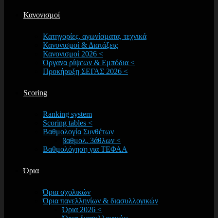
Κανονισμοί
Κατηγορίες, αγωνίσματα, τεχνικά
Κανονισμοί & Διατάξεις
Κανονισμοί 2026 <
Όργανα ρίψεων & Εμπόδια <
Προκήρυξη ΣΕΓΑΣ 2026 <
Scoring
Ranking system
Scoring tables <
Βαθμολογία Συνθέτων
βαθμολ. 3άθλων <
Βαθμολόγηση για ΤΕΦΑΑ
Όρια
Όρια σχολικών
Όρια πανελληνίων & διασυλλογικών
Όρια 2026 <