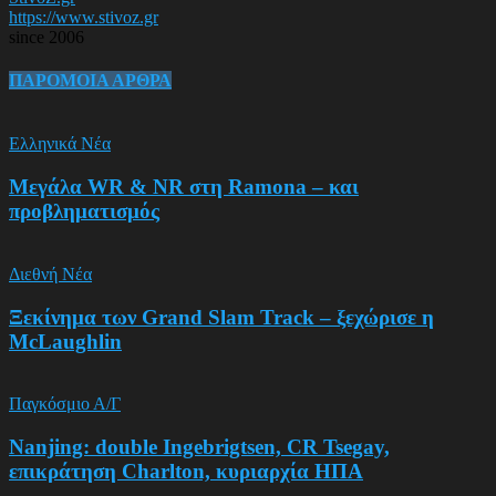
https://www.stivoz.gr
since 2006
ΠΑΡΟΜΟΙΑ ΑΡΘΡΑ
Ελληνικά Νέα
Μεγάλα WR & NR στη Ramona – και
προβληματισμός
Διεθνή Νέα
Ξεκίνημα των Grand Slam Track – ξεχώρισε η
McLaughlin
Παγκόσμιο Α/Γ
Nanjing: double Ingebrigtsen, CR Tsegay,
επικράτηση Charlton, κυριαρχία ΗΠΑ