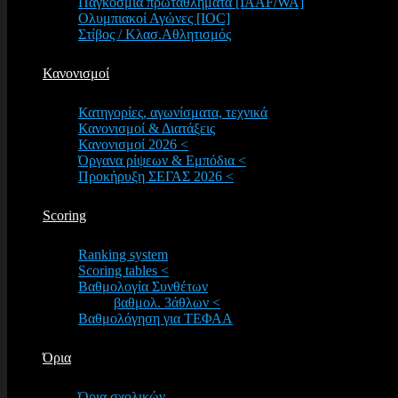
Παγκόσμια πρωταθλήματα [IAAF/WA]
Ολυμπιακοί Αγώνες [IOC]
Στίβος / Κλασ.Αθλητισμός
Κανονισμοί
Κατηγορίες, αγωνίσματα, τεχνικά
Κανονισμοί & Διατάξεις
Κανονισμοί 2026 <
Όργανα ρίψεων & Εμπόδια <
Προκήρυξη ΣΕΓΑΣ 2026 <
Scoring
Ranking system
Scoring tables <
Βαθμολογία Συνθέτων
βαθμολ. 3άθλων <
Βαθμολόγηση για ΤΕΦΑΑ
Όρια
Όρια σχολικών