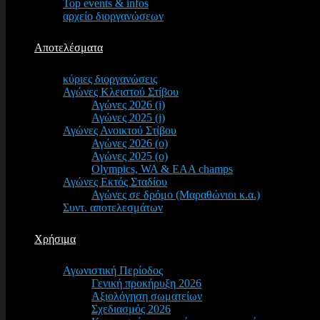
Top events & infos
αρχείο διοργανώσεων
Αποτελέσματα
κύριες διοργανώσεις
Αγώνες Κλειστού Στίβου
Αγώνες 2026 (i)
Αγώνες 2025 (i)
Αγώνες Ανοικτού Στίβου
Αγώνες 2026 (o)
Αγώνες 2025 (o)
Olympics, WA & EAA champs
Αγώνες Εκτός Σταδίου
Αγώνες σε δρόμο (Μαραθώνιοι κ.α.)
Συντ. αποτελεσμάτων
Χρήσιμα
Αγωνιστική Περίοδος
Γενική προκήρυξη 2026
Αξιολόγηση σωματείων
Σχεδιασμός 2026