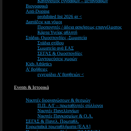
Κανονισμός εγγραφών – μεταγραφών
Βιογραφικά
Anti-Doping
prohibited list 2026 gr <
Διατάξεις και νόμοι
Προπονητές / άδεια ασκήσεως επαγγέλματος
Κάρτα Υγείας αθλητή
Στάδια- Ομοσπονδίες -Σωματεία
Στάδια στίβου
Σωματεία ανά ΕΑΣ
ΣΕΓΑΣ & Ομοσπονδίες
Συντομεύσεις χωρών
Kids Athletics
Α’ βοήθειες
εγχειρίδιο Α’ βοηθειών <
Events & Ιστορικά
Νικητές διοργανώσεων & θεσμών
Π.Π. Α/Γ – πρωταθλητές σύλλογοι
Νικητές Πανελληνίων
Νικητές Παγκοσμίων & Ο.Α.
ΣΕΓΑΣ & Πανελ. Πρωταθλ.
Ευρωπαϊκά πρωταθλήματα [EAA]