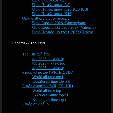
Όρια διασυλλογικών
Όρια Πανελ. πρωτ. Α/Γ
Όρια Πανελ. πρωτ. Κ23-Κ20-Κ18
Όρια Πανελ. πρωτ. Κ16
Όρια διεθνών διοργανώσεων
Όρια Ευρωπ. 2026 (Birmingham)
Όρια Ευρωπ. κλειστού 2027 (Valencia)
Όρια Παγκόσμιο πρωτ. 2027 (Πεκίνο)
Records & Top Lists
Top lists ανά έτος
top 2026 – ανοικτός
top 2026 – κλειστός
top 2025 – ανοικτός
Ρεκόρ κλειστού (WR, ER, NR)
World all-time top [i]
Ελλάδα all-time top 5 [i]
Ρεκόρ ανοικτού (WR, ER, NR)
World all-time top
Ελλάδα all-time top20
Κύπρος all-time top5
Ρεκόρ σε δρόμο