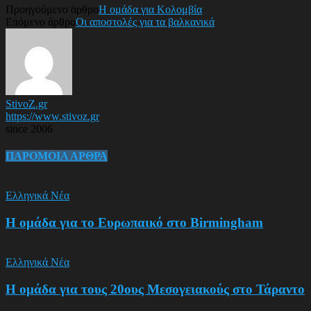
Προηγούμενο άρθρο
Η ομάδα για Κολομβία
Επόμενο άρθρο
Οι αποστολές για τα βαλκανικά
StivoZ.gr
https://www.stivoz.gr
since 2006
ΠΑΡΟΜΟΙΑ ΑΡΘΡΑ
Ελληνικά Νέα
Η ομάδα για το Ευρωπαικό στο Birmingham
Ελληνικά Νέα
Η ομάδα για τους 20ους Μεσογειακούς στο Τάραντο