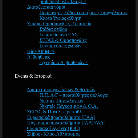
prohibited list 2026 gr <
Διατάξεις και νόμοι
Προπονητές / άδεια ασκήσεως επαγγέλματος
Κάρτα Υγείας αθλητή
Στάδια- Ομοσπονδίες -Σωματεία
Στάδια στίβου
Σωματεία ανά ΕΑΣ
ΣΕΓΑΣ & Ομοσπονδίες
Συντομεύσεις χωρών
Kids Athletics
Α’ βοήθειες
εγχειρίδιο Α’ βοηθειών <
Events & Ιστορικά
Νικητές διοργανώσεων & θεσμών
Π.Π. Α/Γ – πρωταθλητές σύλλογοι
Νικητές Πανελληνίων
Νικητές Παγκοσμίων & Ο.Α.
ΣΕΓΑΣ & Πανελ. Πρωταθλ.
Ευρωπαϊκά πρωταθλήματα [EAA]
Παγκόσμια πρωταθλήματα [IAAF/WA]
Ολυμπιακοί Αγώνες [IOC]
Στίβος / Κλασ.Αθλητισμός