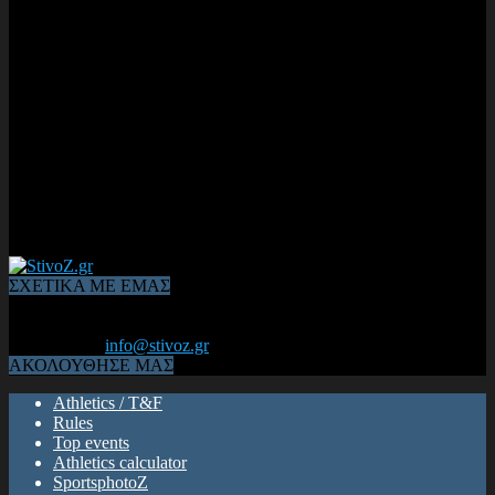
ΣΧΕΤΙΚΑ ΜΕ ΕΜΑΣ
Από το 2006, η 1η διαδικτυακή κοινότητα αθλητών & φιλάθλων
του Κλασικού Αθλητισμού! ΟΛΟΣ Ο ΣΤΙΒΟΣ ΕΙΝΑΙ ΕΔΩ
Επικοινωνία:
info@stivoz.gr
ΑΚΟΛΟΥΘΗΣΕ ΜΑΣ
Athletics / T&F
Rules
Top events
Athletics calculator
SportsphotoZ