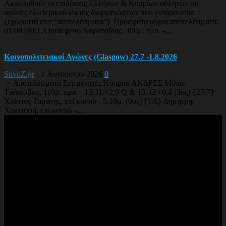
Ακολουθούν οι επιδόσεις Ελλήνων & Κυπρίων αθλητών σε
αγώνες εξωτερικού (εκτός διοργανώσεων που εντάσσονται
ξεχωριστά στα “αποτελέσματα”) Πρόσφατα κύρια αποτελέσματα:
01/08 (BEL/Oordegem) Χαρατσίδης, 400μ. εμπ. -...
Κοινοπολιτειακοί Αγώνες (Glasgow) 27.7 -1.8.2026
StivoZ.gr
-
1 Αυγούστου 2026
0
-> Αποτελέσματα Συμμετοχές Κύπρου ΑΝΔΡΕΣ Μίλαν
Τράικοβιτς, 110μ. εμπ. - 13.31/+2,9 Q & 13.32/+0,4 (3ος) {27/7}
Χρίστος Ταμάνης, επί κοντώ - 5,10μ. (9ος) {1/8} Δημήτρης
Χριστοφή, επί κοντώ -...