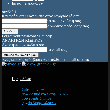
Εμείς – επικοινωνία
συνδεθείτε
Καλωσήρθατε! Συνδεθείτε στον λογαριασμό σας
το όνομα χρήστη σας
ο κωδικός πρόσβασης σας
Forgot your password? Get help
ΑΝΑΚΤΗΣΗ ΚΩΔΙΚΟΥ
Ανακτήστε τον κωδικό σας
το email σας
Ένας κωδικός πρόσβασης θα σταλθεί με e-mail σε εσάς.
StivoZ.gr
Ημερολόγιο
Calendar view
Αγωνιστικό καλεντάρι : 2026
Top events & infos
αρχείο διοργανώσεων