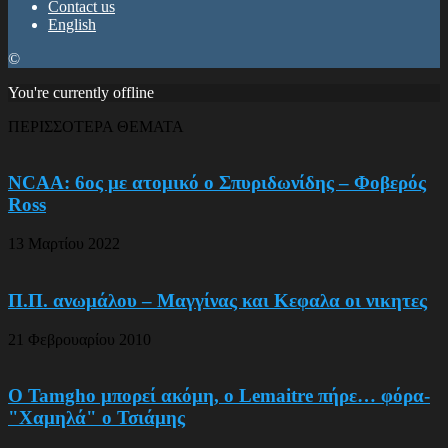
Contact us
English
©
You're currently offline
ΠΕΡΙΣΣΟΤΕΡΑ ΘΕΜΑΤΑ
NCAA: 6ος με ατομικό ο Σπυριδωνίδης – Φοβερός
Ross
13 Μαρτίου 2022
Π.Π. ανωμάλου – Μαγγίνας και Κεφαλα οι νικητες
21 Φεβρουαρίου 2010
O Tamgho μπορεί ακόμη, ο Lemaitre πήρε… φόρα-
"Χαμηλά" ο Τσιάμης