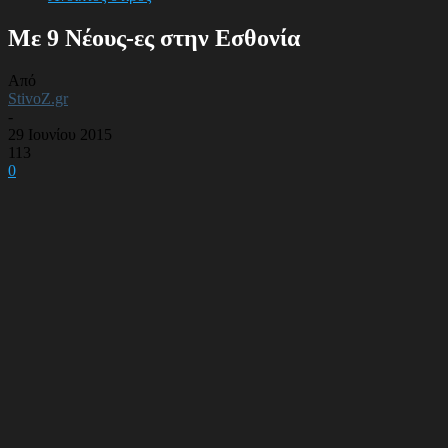
Με 9 Νέους-ες στην Εσθονία
Από
StivoZ.gr
-
29 Ιουνίου 2015
113
0