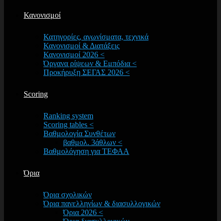
Κανονισμοί
Κατηγορίες, αγωνίσματα, τεχνικά
Κανονισμοί & Διατάξεις
Κανονισμοί 2026 <
Όργανα ρίψεων & Εμπόδια <
Προκήρυξη ΣΕΓΑΣ 2026 <
Scoring
Ranking system
Scoring tables <
Βαθμολογία Συνθέτων
βαθμολ. 3άθλων <
Βαθμολόγηση για ΤΕΦΑΑ
Όρια
Όρια σχολικών
Όρια πανελληνίων & διασυλλογικών
Όρια 2026 <