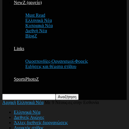
NewZ (αρχείο)
Must Read
Ελληνικά Νέα
Κυπριακά Νέα
Διεθνή Νέα
BlogZ
Links
Ομοσπονδίες-Οργανισμοί-Φορείς
Ειδήσεις και θέματα στίβου
SportsPhotoZ
Αρχική
Ελληνικά Νέα
Με 9 Νέους-ες στην Εσθονία
Ελληνικά Νέα
Διεθνείς Αγώνες
Άλλες διεθνείς διοργανώσεις
Ανοικτός στίβος