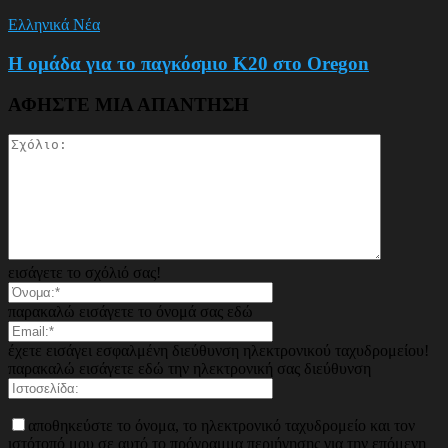
Ελληνικά Νέα
Η ομάδα για το παγκόσμιο Κ20 στο Oregon
ΑΦΗΣΤΕ ΜΙΑ ΑΠΑΝΤΗΣΗ
εισάγετε το σχόλιό σας!
παρακαλώ εισάγετε το όνομά σας εδώ
έχετε εισάγει εσφαλμένη διεύθυνση ηλεκτρονικού ταχυδρομείου!
παρακαλώ εισάγετε εδώ την ηλεκτρονική σας διεύθυνση
αποθηκεύστε το όνομα, το ηλεκτρονικό ταχυδρομείο και τον
ιστότοπό μου σε αυτό το πρόγραμμα περιήγησης για την επόμενη