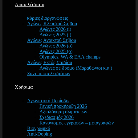
Αποτελέσματα
κύριες διοργανώσεις
Αγώνες Κλειστού Στίβου
Αγώνες 2026 (i)
Αγώνες 2025 (i)
Αγώνες Ανοικτού Στίβου
Αγώνες 2026 (o)
Αγώνες 2025 (o)
Olympics, WA & EAA champs
Αγώνες Εκτός Σταδίου
Αγώνες σε δρόμο (Μαραθώνιοι κ.α.)
Συντ. αποτελεσμάτων
Χρήσιμα
Αγωνιστική Περίοδος
Γενική προκήρυξη 2026
Αξιολόγηση σωματείων
Σχεδιασμός 2026
Κανονισμός εγγραφών – μεταγραφών
Βιογραφικά
Anti-Doping