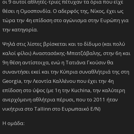
οι 9 αυτοί αθλητές-τριες πέτυχαν τα όρια που είχε
θέσει η Ομοσπονδία. Ο αδερφός της, Νίκος, έχει ως
τώρα την 4η επίδοση στο αγώνισμα στην Ευρώπη για
την κατηγορία.
Ψηλά στις λίστες βρίσκεται και το δίδυμο (και πολύ
καλοί φίλοι) Αναστασάκης-Μπατζάβαλης, στην 6η και
9η θέση αντίστοιχα, ενώ η Τατιάνα Γκούσιν θα
συναντήσει εκεί και την Κύπρια συναθλήτριά της στη
Georgia, την Λεοντία Καλλένου που έχει την 4η
επίδοση στο ύψος (με 1η την Kuchina, την καλύτερη
ανερχόμενη αθλήτρια πέρυσι, που το 2011 ήταν
νικήτρια στο Tallinn στο Ευρωπαικό Ε/Ν)
Η ομάδα: