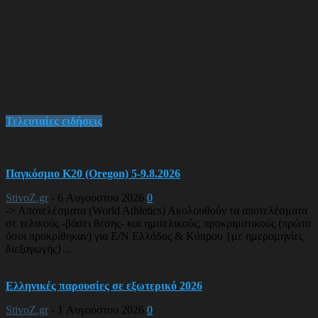
Τελευταίες ειδήσεις
Παγκόσμιο Κ20 (Oregon) 5-9.8.2026
StivoZ.gr
-
6 Αυγούστου 2026
0
-> Αποτελέσματα (World Athletics) Ακολουθούν τα αποτελέσματα
σε τελικούς -βάσει θέσης- και ημιτελικούς, προκριματικούς (πρώτα
όσοι προκρίθηκαν) για Ε/Ν Ελλάδος & Κύπρου {με ημερομηνίες
διεξαγωγής}...
Ελληνικές παρουσίες σε εξωτερικό 2026
StivoZ.gr
-
1 Αυγούστου 2026
0