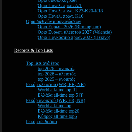
Όρια διασυλλογικών
Όρια Πανελ. πρωτ. Α/Γ
Όρια Πανελ. πρωτ. Κ23-Κ20-Κ18
Όρια Πανελ. πρωτ. Κ16
Όρια διεθνών διοργανώσεων
Όρια Ευρωπ. 2026 (Birmingham)
Όρια Ευρωπ. κλειστού 2027 (Valencia)
Όρια Παγκόσμιο πρωτ. 2027 (Πεκίνο)
Records & Top Lists
Top lists ανά έτος
top 2026 – ανοικτός
top 2026 – κλειστός
top 2025 – ανοικτός
Ρεκόρ κλειστού (WR, ER, NR)
World all-time top [i]
Ελλάδα all-time top 5 [i]
Ρεκόρ ανοικτού (WR, ER, NR)
World all-time top
Ελλάδα all-time top20
Κύπρος all-time top5
Ρεκόρ σε δρόμο