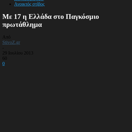
Ανοικτός στίβος
Με 17 η Ελλάδα στο Παγκόσμιο
πρωτάθλημα
Από
StivoZ.gr
-
29 Ιουλίου 2013
60
0