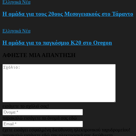
Ελληνικά Νέα
Η ομάδα για τους 20ους Μεσογειακούς στο Τάραντο
Ελληνικά Νέα
Η ομάδα για το παγκόσμιο Κ20 στο Oregon
ΑΦΗΣΤΕ ΜΙΑ ΑΠΑΝΤΗΣΗ
εισάγετε το σχόλιό σας!
παρακαλώ εισάγετε το όνομά σας εδώ
έχετε εισάγει εσφαλμένη διεύθυνση ηλεκτρονικού ταχυδρομείου!
παρακαλώ εισάγετε εδώ την ηλεκτρονική σας διεύθυνση