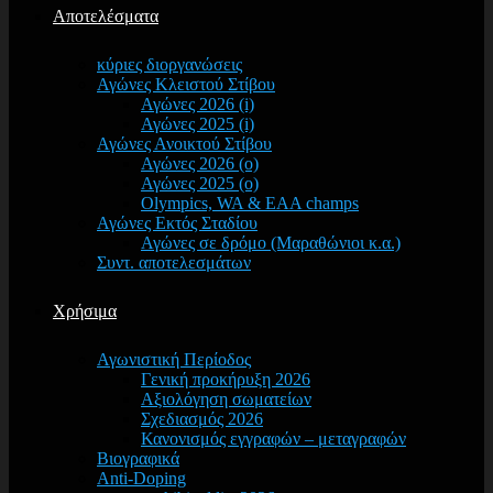
Αποτελέσματα
κύριες διοργανώσεις
Αγώνες Κλειστού Στίβου
Αγώνες 2026 (i)
Αγώνες 2025 (i)
Αγώνες Ανοικτού Στίβου
Αγώνες 2026 (o)
Αγώνες 2025 (o)
Olympics, WA & EAA champs
Αγώνες Εκτός Σταδίου
Αγώνες σε δρόμο (Μαραθώνιοι κ.α.)
Συντ. αποτελεσμάτων
Χρήσιμα
Αγωνιστική Περίοδος
Γενική προκήρυξη 2026
Αξιολόγηση σωματείων
Σχεδιασμός 2026
Κανονισμός εγγραφών – μεταγραφών
Βιογραφικά
Anti-Doping