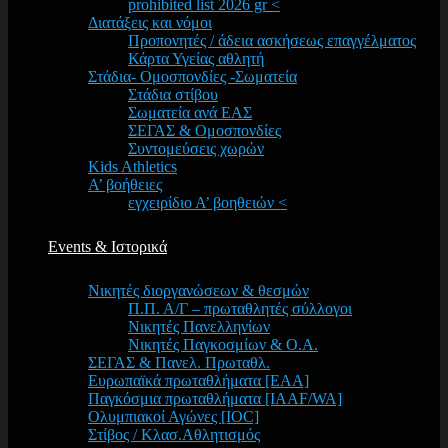
prohibited list 2026 gr <
Διατάξεις και νόμοι
Προπονητές / άδεια ασκήσεως επαγγέλματος
Κάρτα Υγείας αθλητή
Στάδια- Ομοσπονδίες -Σωματεία
Στάδια στίβου
Σωματεία ανά ΕΑΣ
ΣΕΓΑΣ & Ομοσπονδίες
Συντομεύσεις χωρών
Kids Athletics
Α’ βοήθειες
εγχειρίδιο Α’ βοηθειών <
Events & Ιστορικά
Νικητές διοργανώσεων & θεσμών
Π.Π. Α/Γ – πρωταθλητές σύλλογοι
Νικητές Πανελληνίων
Νικητές Παγκοσμίων & Ο.Α.
ΣΕΓΑΣ & Πανελ. Πρωταθλ.
Ευρωπαϊκά πρωταθλήματα [EAA]
Παγκόσμια πρωταθλήματα [IAAF/WA]
Ολυμπιακοί Αγώνες [IOC]
Στίβος / Κλασ.Αθλητισμός