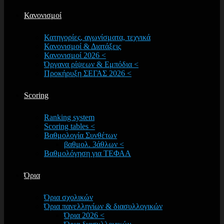
Κανονισμοί
Κατηγορίες, αγωνίσματα, τεχνικά
Κανονισμοί & Διατάξεις
Κανονισμοί 2026 <
Όργανα ρίψεων & Εμπόδια <
Προκήρυξη ΣΕΓΑΣ 2026 <
Scoring
Ranking system
Scoring tables <
Βαθμολογία Συνθέτων
βαθμολ. 3άθλων <
Βαθμολόγηση για ΤΕΦΑΑ
Όρια
Όρια σχολικών
Όρια πανελληνίων & διασυλλογικών
Όρια 2026 <