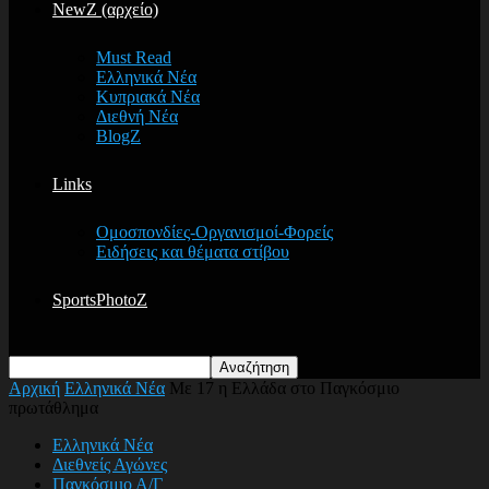
NewZ (αρχείο)
Must Read
Ελληνικά Νέα
Κυπριακά Νέα
Διεθνή Νέα
BlogZ
Links
Ομοσπονδίες-Οργανισμοί-Φορείς
Ειδήσεις και θέματα στίβου
SportsPhotoZ
Αρχική
Ελληνικά Νέα
Με 17 η Ελλάδα στο Παγκόσμιο
πρωτάθλημα
Ελληνικά Νέα
Διεθνείς Αγώνες
Παγκόσμιο Α/Γ