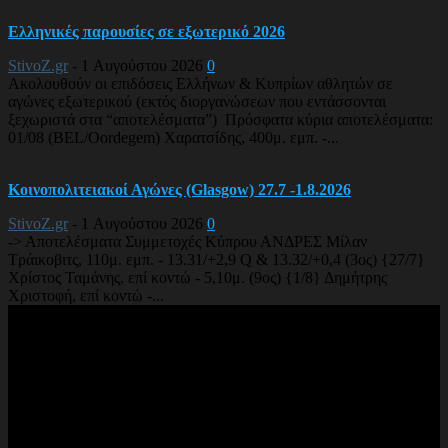
Ελληνικές παρουσίες σε εξωτερικό 2026
StivoZ.gr
-
1 Αυγούστου 2026
0
Ακολουθούν οι επιδόσεις Ελλήνων & Κυπρίων αθλητών σε
αγώνες εξωτερικού (εκτός διοργανώσεων που εντάσσονται
ξεχωριστά στα “αποτελέσματα”) Πρόσφατα κύρια αποτελέσματα:
01/08 (BEL/Oordegem) Χαρατσίδης, 400μ. εμπ. -...
Κοινοπολιτειακοί Αγώνες (Glasgow) 27.7 -1.8.2026
StivoZ.gr
-
1 Αυγούστου 2026
0
-> Αποτελέσματα Συμμετοχές Κύπρου ΑΝΔΡΕΣ Μίλαν
Τράικοβιτς, 110μ. εμπ. - 13.31/+2,9 Q & 13.32/+0,4 (3ος) {27/7}
Χρίστος Ταμάνης, επί κοντώ - 5,10μ. (9ος) {1/8} Δημήτρης
Χριστοφή, επί κοντώ -...