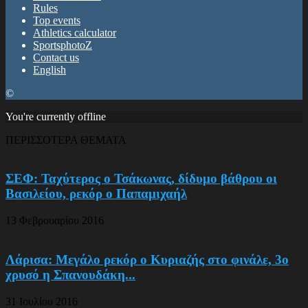
Rules
Top events
Athletics calculator
SportsphotoZ
Contact us
English
©
You're currently offline
ΠΕΡΙΣΣΟΤΕΡΑ ΘΕΜΑΤΑ
ΣΕΦ: Ταχύτερος ο Τσάκωνας, δίδυμο βάθρου οι
Βασιλείου, ρεκόρ ο Παπαμιχαήλ
13 Φεβρουαρίου 2016
Λάρισα: Μεγάλο ρεκόρ ο Κυριαζής στο φινάλε, 3ο
χρυσό η Σπανουδάκη...
31 Ιουλίου 2016