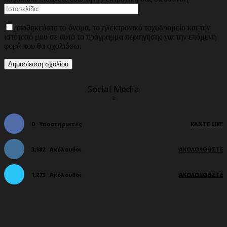
αποθηκεύστε το όνομα, το ηλεκτρονικό ταχυδρομείο και τον
ιστότοπό μου σε αυτό το πρόγραμμα περιήγησης για την επόμενη
φορά που θα σχολιάσω.
Social Media
0
Υποστηρικτές
ΚΆΝΤΕ LIKE
3,982
Ακόλουθοι
ΑΚΟΛΟΥΘΉΣΤΕ
1,279
Ακόλουθοι
ΑΚΟΛΟΥΘΉΣΤΕ