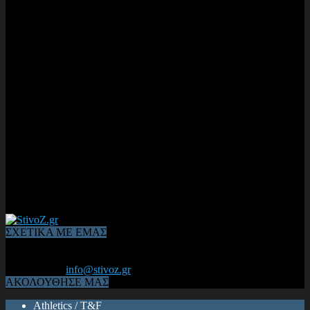
ΣΧΕΤΙΚΑ ΜΕ ΕΜΑΣ
Από το 2006, η 1η διαδικτυακή κοινότητα αθλητών & φιλάθλων
του Κλασικού Αθλητισμού! ΟΛΟΣ Ο ΣΤΙΒΟΣ ΕΙΝΑΙ ΕΔΩ
Επικοινωνία:
info@stivoz.gr
ΑΚΟΛΟΥΘΗΣΕ ΜΑΣ
Athletics / T&F