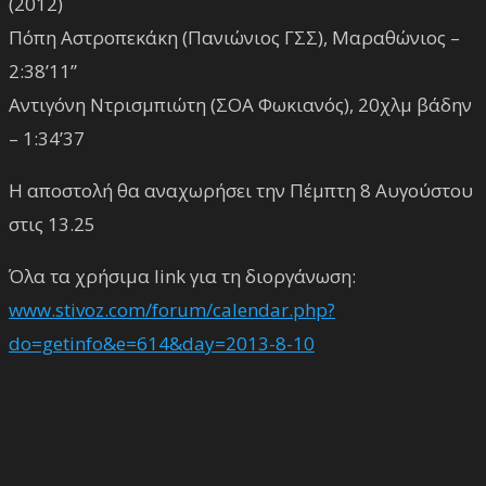
(2012)
Πόπη Αστροπεκάκη (Πανιώνιος ΓΣΣ), Μαραθώνιος –
2:38’11”
Αντιγόνη Ντρισμπιώτη (ΣΟΑ Φωκιανός), 20χλμ βάδην
– 1:34’37
Η αποστολή θα αναχωρήσει την Πέμπτη 8 Αυγούστου
στις 13.25
Όλα τα χρήσιμα link για τη διοργάνωση:
www.stivoz.com/forum/calendar.php?
do=getinfo&e=614&day=2013-8-10