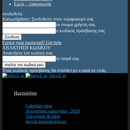
Εμείς – επικοινωνία
συνδεθείτε
Καλωσήρθατε! Συνδεθείτε στον λογαριασμό σας
το όνομα χρήστη σας
ο κωδικός πρόσβασης σας
Forgot your password? Get help
ΑΝΑΚΤΗΣΗ ΚΩΔΙΚΟΥ
Ανακτήστε τον κωδικό σας
το email σας
Ένας κωδικός πρόσβασης θα σταλθεί με e-mail σε εσάς.
StivoZ.gr
Ημερολόγιο
Calendar view
Αγωνιστικό καλεντάρι : 2026
Top events & infos
αρχείο διοργανώσεων