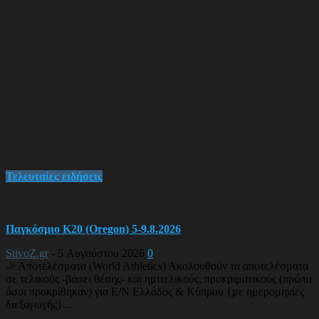
Τελευταίες ειδήσεις
Παγκόσμιο Κ20 (Oregon) 5-9.8.2026
StivoZ.gr
-
5 Αυγούστου 2026
0
-> Αποτελέσματα (World Athletics) Ακολουθούν τα αποτελέσματα
σε τελικούς -βάσει θέσης- και ημιτελικούς, προκριματικούς (πρώτα
όσοι προκρίθηκαν) για Ε/Ν Ελλάδος & Κύπρου {με ημερομηνίες
διεξαγωγής}...