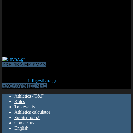
ΣΧΕΤΙΚΑ ΜΕ ΕΜΑΣ
Από το 2006, η 1η διαδικτυακή κοινότητα αθλητών & φιλάθλων
του Κλασικού Αθλητισμού! ΟΛΟΣ Ο ΣΤΙΒΟΣ ΕΙΝΑΙ ΕΔΩ
Επικοινωνία:
info@stivoz.gr
ΑΚΟΛΟΥΘΗΣΕ ΜΑΣ
Athletics / T&F
Rules
Top events
Athletics calculator
SportsphotoZ
Contact us
English