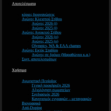
Αποτελέσματα
κύριες διοργανώσεις
Αγώνες Κλειστού Στίβου
Αγώνες 2026 (i)
Αγώνες 2025 (i)
Αγώνες Ανοικτού Στίβου
Αγώνες 2026 (o)
Αγώνες 2025 (o)
Olympics, WA & EAA champs
Αγώνες Εκτός Σταδίου
Αγώνες σε δρόμο (Μαραθώνιοι κ.α.)
Συντ. αποτελεσμάτων
Χρήσιμα
Αγωνιστική Περίοδος
Γενική προκήρυξη 2026
Αξιολόγηση σωματείων
Σχεδιασμός 2026
Κανονισμός εγγραφών – μεταγραφών
Βιογραφικά
Anti-Doping