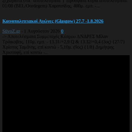
ξεχωριστά στα “αποτελέσματα”) Πρόσφατα κύρια αποτελέσματα:
01/08 (BEL/Oordegem) Χαρατσίδης, 400μ. εμπ. -...
Κοινοπολιτειακοί Αγώνες (Glasgow) 27.7 -1.8.2026
StivoZ.gr
-
1 Αυγούστου 2026
0
-> Αποτελέσματα Συμμετοχές Κύπρου ΑΝΔΡΕΣ Μίλαν
Τράικοβιτς, 110μ. εμπ. - 13.31/+2,9 Q & 13.32/+0,4 (3ος) {27/7}
Χρίστος Ταμάνης, επί κοντώ - 5,10μ. (9ος) {1/8} Δημήτρης
Χριστοφή, επί κοντώ -...