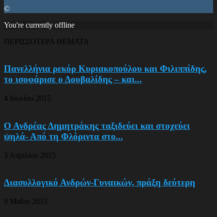
©
You're currently offline
ΠΕΡΙΣΣΟΤΕΡΑ ΘΕΜΑΤΑ
Πανελλήνια ρεκόρ Κυριακοπούλου και Φιλιππίδης,
το ισοφάρισε ο Δουβαλίδης – και...
4 Ιουλίου 2015
Ο Ανδρέας Δημητράκης ταξιδεύει και στοχεύει
ψηλά- Από τη Φλόριντα στο...
3 Απριλίου 2015
Διασυλλογικό Ανδρών-Γυναικών, πράξη δεύτερη
9 Μαΐου 2015