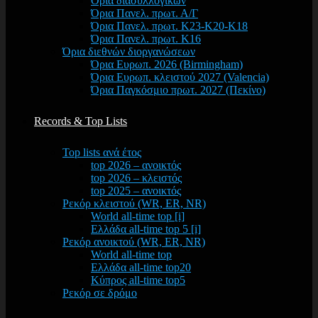
Όρια διασυλλογικών
Όρια Πανελ. πρωτ. Α/Γ
Όρια Πανελ. πρωτ. Κ23-Κ20-Κ18
Όρια Πανελ. πρωτ. Κ16
Όρια διεθνών διοργανώσεων
Όρια Ευρωπ. 2026 (Birmingham)
Όρια Ευρωπ. κλειστού 2027 (Valencia)
Όρια Παγκόσμιο πρωτ. 2027 (Πεκίνο)
Records & Top Lists
Top lists ανά έτος
top 2026 – ανοικτός
top 2026 – κλειστός
top 2025 – ανοικτός
Ρεκόρ κλειστού (WR, ER, NR)
World all-time top [i]
Ελλάδα all-time top 5 [i]
Ρεκόρ ανοικτού (WR, ER, NR)
World all-time top
Ελλάδα all-time top20
Κύπρος all-time top5
Ρεκόρ σε δρόμο