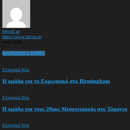
StivoZ.gr
https://www.stivoz.gr
since 2006
ΠΑΡΟΜΟΙΑ ΑΡΘΡΑ
Ελληνικά Νέα
Η ομάδα για το Ευρωπαικό στο Birmingham
Ελληνικά Νέα
Η ομάδα για τους 20ους Μεσογειακούς στο Τάραντο
Ελληνικά Νέα