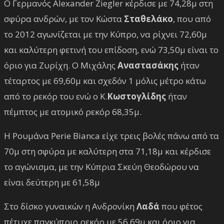
Ο Γερμανός Alexander Ziegler κέρδισε με 74,28μ στη
σφύρα ανδρών, με τον Κώστα
Σταθελάκο
, που από
το 2012 αγωνίζεται με την Κύπρο, να ρίχνει 72,60μ
και καλύτερη φετινή του επίδοση, ενώ 73,50μ είναι το
όριο για Ζυρίχη. Ο Μιχάλης
Αναστασάκης
ήταν
τέταρτος με 69,60μ και σχεδόν 1 μόλις μέτρο κάτω
από το ρεκόρ του ενώ ο Κ.
Κωστογλίδης
ήταν
πέμπτος με ατομικό ρεκόρ 68,35μ.
Η Ρουμάνα Perie Bianca είχε τρεις βολές πάνω από τα
70μ στη σφύρα με καλύτερη στα 71,18μ και κέρδισε
το αγώνισμα, με την Κύπρια Σκεύη Θεοδώρου να
είναι δεύτερη με 61,58μ
Στο δίσκο γυναικών η Ανδρονίκη
Λαδά
που φέτος
πέτυχε παγκύπριο ρεκόρ με 56,69μ και όριο για