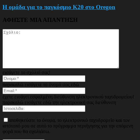
Η ομάδα για το παγκόσμιο Κ20 στο Oregon
ΑΦΗΣΤΕ ΜΙΑ ΑΠΑΝΤΗΣΗ
εισάγετε το σχόλιό σας!
παρακαλώ εισάγετε το όνομά σας εδώ
έχετε εισάγει εσφαλμένη διεύθυνση ηλεκτρονικού ταχυδρομείου!
παρακαλώ εισάγετε εδώ την ηλεκτρονική σας διεύθυνση
αποθηκεύστε το όνομα, το ηλεκτρονικό ταχυδρομείο και τον
ιστότοπό μου σε αυτό το πρόγραμμα περιήγησης για την επόμενη
φορά που θα σχολιάσω.