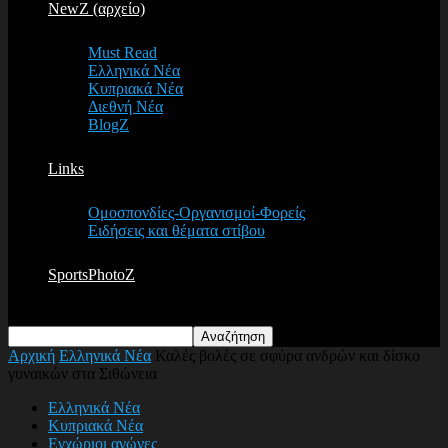
NewZ (αρχείο)
Must Read
Ελληνικά Νέα
Κυπριακά Νέα
Διεθνή Νέα
BlogZ
Links
Ομοσπονδίες-Οργανισμοί-Φορείς
Ειδήσεις και θέματα στίβου
SportsPhotoZ
Αρχική
Ελληνικά Νέα
Καλές βολές σε σφύρα ανδρών και δίσκο
γυναικών στα Σιθώνεια
Ελληνικά Νέα
Κυπριακά Νέα
Εγχώριοι αγώνες