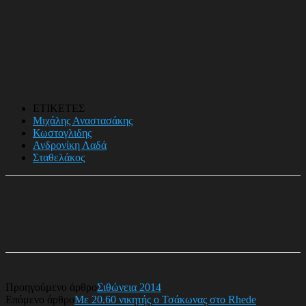
ΕΤΙΚΕΤΕΣ
Μιχάλης Αναστασάκης
Κωστογλιδης
Ανδρονίκη Λαδά
Σταθελάκος
Προηγούμενο άρθρο
Σιθώνεια 2014
Επόμενο άρθρο
Με 20.60 νικητής ο Τσάκωνας στο Rhede