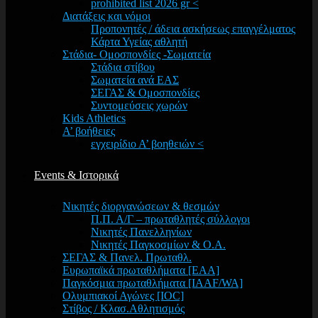
prohibited list 2026 gr <
Διατάξεις και νόμοι
Προπονητές / άδεια ασκήσεως επαγγέλματος
Κάρτα Υγείας αθλητή
Στάδια- Ομοσπονδίες -Σωματεία
Στάδια στίβου
Σωματεία ανά ΕΑΣ
ΣΕΓΑΣ & Ομοσπονδίες
Συντομεύσεις χωρών
Kids Athletics
Α’ βοήθειες
εγχειρίδιο Α’ βοηθειών <
Events & Ιστορικά
Νικητές διοργανώσεων & θεσμών
Π.Π. Α/Γ – πρωταθλητές σύλλογοι
Νικητές Πανελληνίων
Νικητές Παγκοσμίων & Ο.Α.
ΣΕΓΑΣ & Πανελ. Πρωταθλ.
Ευρωπαϊκά πρωταθλήματα [EAA]
Παγκόσμια πρωταθλήματα [IAAF/WA]
Ολυμπιακοί Αγώνες [IOC]
Στίβος / Κλασ.Αθλητισμός