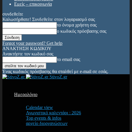
Εμείς – επικοινωνία
συνδεθείτε
Καλωσήρθατε! Συνδεθείτε στον λογαριασμό σας
το όνομα χρήστη σας
ο κωδικός πρόσβασης σας
Forgot your password? Get help
ΑΝΑΚΤΗΣΗ ΚΩΔΙΚΟΥ
Ανακτήστε τον κωδικό σας
το email σας
Ένας κωδικός πρόσβασης θα σταλθεί με e-mail σε εσάς.
StivoZ.gr
Ημερολόγιο
Calendar view
Αγωνιστικό καλεντάρι : 2026
Top events & infos
αρχείο διοργανώσεων