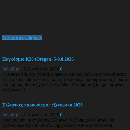
Τελευταίες ειδήσεις
Παγκόσμιο Κ20 (Oregon) 5-9.8.2026
StivoZ.gr
-
6 Αυγούστου 2026
0
-> Αποτελέσματα (World Athletics) Ακολουθούν τα αποτελέσματα
σε τελικούς -βάσει θέσης- και ημιτελικούς, προκριματικούς (πρώτα
όσοι προκρίθηκαν) για Ε/Ν Ελλάδος & Κύπρου {με ημερομηνίες
διεξαγωγής}...
Ελληνικές παρουσίες σε εξωτερικό 2026
StivoZ.gr
-
1 Αυγούστου 2026
0
Ακολουθούν οι επιδόσεις Ελλήνων & Κυπρίων αθλητών σε
αγώνες εξωτερικού (εκτός διοργανώσεων που εντάσσονται