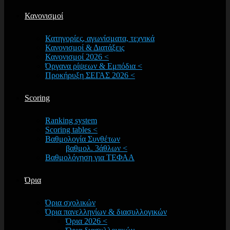
Κανονισμοί
Κατηγορίες, αγωνίσματα, τεχνικά
Κανονισμοί & Διατάξεις
Κανονισμοί 2026 <
Όργανα ρίψεων & Εμπόδια <
Προκήρυξη ΣΕΓΑΣ 2026 <
Scoring
Ranking system
Scoring tables <
Βαθμολογία Συνθέτων
βαθμολ. 3άθλων <
Βαθμολόγηση για ΤΕΦΑΑ
Όρια
Όρια σχολικών
Όρια πανελληνίων & διασυλλογικών
Όρια 2026 <