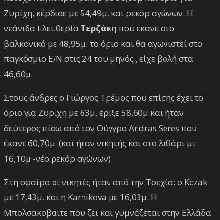
Ζυρίχη, κέρδισε με 54,49μ. και ρεκόρ αγώνων. Η
νεάνιδα Ελευθερία
Τερζάκη
που εκανε στο
βαλκανικό με 48,95μ. το όριο και θα αγωνιστεί στο
παγκόσμιο Ε/Ν στις 24 του μηνός , είχε βολή στα
46,60μ.
Στους άνδρες ο Γιώργος Τρέμος που επίσης έχει το
όριο για Ζυρίχη με 63μ, έριξε 58,60μ και ήταν
δεύτερος πίσω από τον Ούγγρο Andras Seres που
έκανε 60,70μ. (και ήταν νικητής και στo λιθάρι με
16,10μ -νέο ρεκόρ αγώνων)
Στη σφαίρα οι νικητές ήταν από την Τσεχία: ο Kozak
με 17,43μ. και η Karnikova με 16,03μ. Η
Μπολσακοβαιτε που ζει και γυμνάζεται στην Ελλάδα