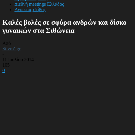
Διεθνή meetings Ελλάδος
Ανοικτός στίβος
Καλές βολές σε σφύρα ανδρών και δίσκο
γυναικών στα Σιθώνεια
Από
StivoZ.gr
-
11 Ιουλίου 2014
105
0