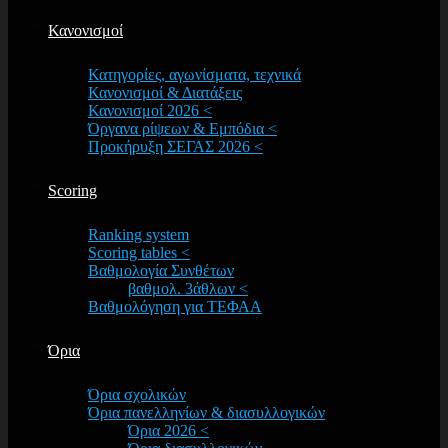
Κανονισμοί
Κατηγορίες, αγωνίσματα, τεχνικά
Κανονισμοί & Διατάξεις
Κανονισμοί 2026 <
Όργανα ρίψεων & Εμπόδια <
Προκήρυξη ΣΕΓΑΣ 2026 <
Scoring
Ranking system
Scoring tables <
Βαθμολογία Συνθέτων
βαθμολ. 3άθλων <
Βαθμολόγηση για ΤΕΦΑΑ
Όρια
Όρια σχολικών
Όρια πανελληνίων & διασυλλογικών
Όρια 2026 <