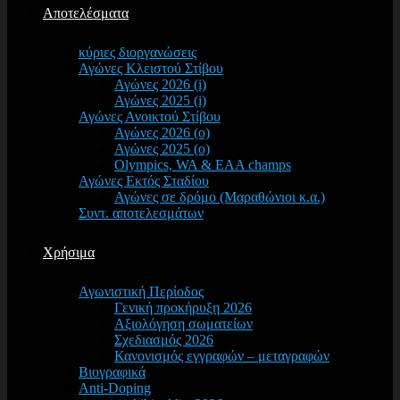
Αποτελέσματα
κύριες διοργανώσεις
Αγώνες Κλειστού Στίβου
Αγώνες 2026 (i)
Αγώνες 2025 (i)
Αγώνες Ανοικτού Στίβου
Αγώνες 2026 (o)
Αγώνες 2025 (o)
Olympics, WA & EAA champs
Αγώνες Εκτός Σταδίου
Αγώνες σε δρόμο (Μαραθώνιοι κ.α.)
Συντ. αποτελεσμάτων
Χρήσιμα
Αγωνιστική Περίοδος
Γενική προκήρυξη 2026
Αξιολόγηση σωματείων
Σχεδιασμός 2026
Κανονισμός εγγραφών – μεταγραφών
Βιογραφικά
Anti-Doping