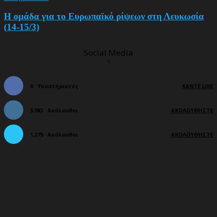
Η ομάδα για το Ευρωπαϊκό ρίψεων στη Λευκωσία
(14-15/3)
Social Media
0
Υποστηρικτές
ΚΆΝΤΕ LIKE
3,983
Ακόλουθοι
ΑΚΟΛΟΥΘΉΣΤΕ
1,279
Ακόλουθοι
ΑΚΟΛΟΥΘΉΣΤΕ