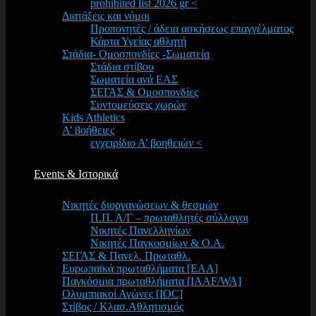
prohibited list 2026 gr <
Διατάξεις και νόμοι
Προπονητές / άδεια ασκήσεως επαγγέλματος
Κάρτα Υγείας αθλητή
Στάδια- Ομοσπονδίες -Σωματεία
Στάδια στίβου
Σωματεία ανά ΕΑΣ
ΣΕΓΑΣ & Ομοσπονδίες
Συντομεύσεις χωρών
Kids Athletics
Α’ βοήθειες
εγχειρίδιο Α’ βοηθειών <
Events & Ιστορικά
Νικητές διοργανώσεων & θεσμών
Π.Π. Α/Γ – πρωταθλητές σύλλογοι
Νικητές Πανελληνίων
Νικητές Παγκοσμίων & Ο.Α.
ΣΕΓΑΣ & Πανελ. Πρωταθλ.
Ευρωπαϊκά πρωταθλήματα [EAA]
Παγκόσμια πρωταθλήματα [IAAF/WA]
Ολυμπιακοί Αγώνες [IOC]
Στίβος / Κλασ.Αθλητισμός