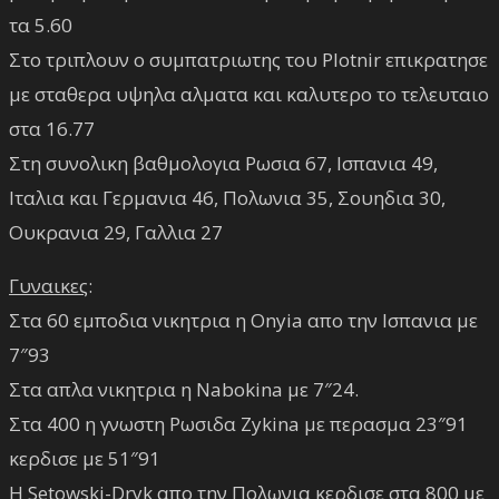
τα 5.60
Στο τριπλουν ο συμπατριωτης του Plotnir επικρατησε
με σταθερα υψηλα αλματα και καλυτερο το τελευταιο
στα 16.77
Στη συνολικη βαθμολογια Ρωσια 67, Ισπανια 49,
Ιταλια και Γερμανια 46, Πολωνια 35, Σουηδια 30,
Ουκρανια 29, Γαλλια 27
Γυναικες
:
Στα 60 εμποδια νικητρια η Onyia απο την Ισπανια με
7″93
Στα απλα νικητρια η Nabokina με 7″24.
Στα 400 η γνωστη Ρωσιδα Zykina με περασμα 23″91
κερδισε με 51″91
Η Setowski-Dryk απο την Πολωνια κερδισε στα 800 με