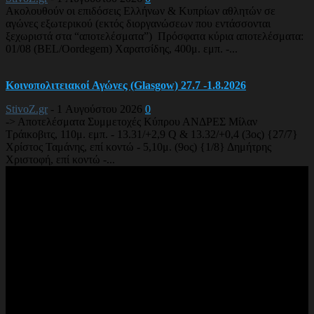
Ακολουθούν οι επιδόσεις Ελλήνων & Κυπρίων αθλητών σε
αγώνες εξωτερικού (εκτός διοργανώσεων που εντάσσονται
ξεχωριστά στα “αποτελέσματα”) Πρόσφατα κύρια αποτελέσματα:
01/08 (BEL/Oordegem) Χαρατσίδης, 400μ. εμπ. -...
Κοινοπολιτειακοί Αγώνες (Glasgow) 27.7 -1.8.2026
StivoZ.gr
-
1 Αυγούστου 2026
0
-> Αποτελέσματα Συμμετοχές Κύπρου ΑΝΔΡΕΣ Μίλαν
Τράικοβιτς, 110μ. εμπ. - 13.31/+2,9 Q & 13.32/+0,4 (3ος) {27/7}
Χρίστος Ταμάνης, επί κοντώ - 5,10μ. (9ος) {1/8} Δημήτρης
Χριστοφή, επί κοντώ -...