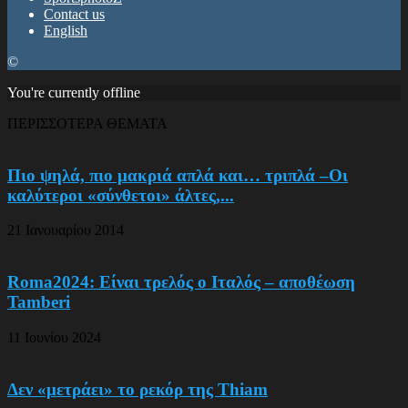
Contact us
English
©
You're currently offline
ΠΕΡΙΣΣΟΤΕΡΑ ΘΕΜΑΤΑ
Πιο ψηλά, πιο μακριά απλά και… τριπλά –Οι
καλύτεροι «σύνθετοι» άλτες,...
21 Ιανουαρίου 2014
Roma2024: Είναι τρελός ο Ιταλός – αποθέωση
Tamberi
11 Ιουνίου 2024
Δεν «μετράει» το ρεκόρ της Thiam