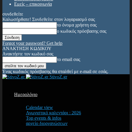
Εμείς – επικοινωνία
συνδεθείτε
Καλωσήρθατε! Συνδεθείτε στον λογαριασμό σας
το όνομα χρήστη σας
ο κωδικός πρόσβασης σας
Forgot your password? Get help
ΑΝΑΚΤΗΣΗ ΚΩΔΙΚΟΥ
Ανακτήστε τον κωδικό σας
το email σας
Ένας κωδικός πρόσβασης θα σταλθεί με e-mail σε εσάς.
StivoZ.gr
Ημερολόγιο
Calendar view
Αγωνιστικό καλεντάρι : 2026
Top events & infos
αρχείο διοργανώσεων