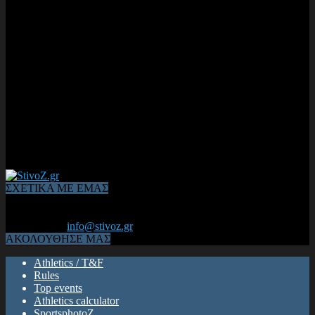
ΣΧΕΤΙΚΑ ΜΕ ΕΜΑΣ
Από το 2006, η 1η διαδικτυακή κοινότητα αθλητών & φιλάθλων
του Κλασικού Αθλητισμού! ΟΛΟΣ Ο ΣΤΙΒΟΣ ΕΙΝΑΙ ΕΔΩ
Επικοινωνία:
info@stivoz.gr
ΑΚΟΛΟΥΘΗΣΕ ΜΑΣ
Athletics / T&F
Rules
Top events
Athletics calculator
SportsphotoZ