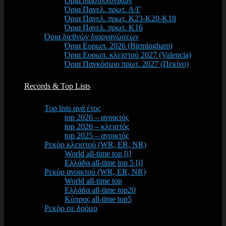
Όρια διασυλλογικών
Όρια Πανελ. πρωτ. Α/Γ
Όρια Πανελ. πρωτ. Κ23-Κ20-Κ18
Όρια Πανελ. πρωτ. Κ16
Όρια διεθνών διοργανώσεων
Όρια Ευρωπ. 2026 (Birmingham)
Όρια Ευρωπ. κλειστού 2027 (Valencia)
Όρια Παγκόσμιο πρωτ. 2027 (Πεκίνο)
Records & Top Lists
Top lists ανά έτος
top 2026 – ανοικτός
top 2026 – κλειστός
top 2025 – ανοικτός
Ρεκόρ κλειστού (WR, ER, NR)
World all-time top [i]
Ελλάδα all-time top 5 [i]
Ρεκόρ ανοικτού (WR, ER, NR)
World all-time top
Ελλάδα all-time top20
Κύπρος all-time top5
Ρεκόρ σε δρόμο