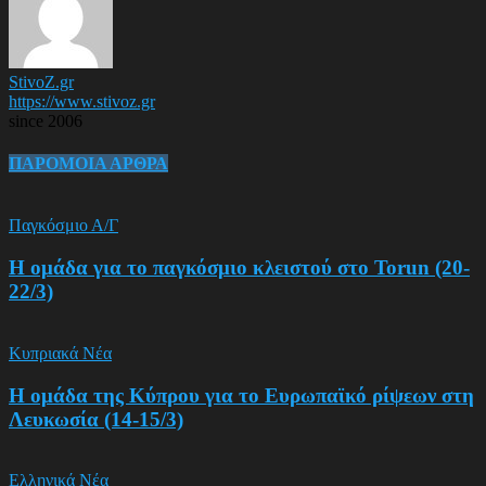
StivoZ.gr
https://www.stivoz.gr
since 2006
ΠΑΡΟΜΟΙΑ ΑΡΘΡΑ
Παγκόσμιο Α/Γ
Η ομάδα για το παγκόσμιο κλειστού στο Torun (20-
22/3)
Κυπριακά Νέα
Η ομάδα της Κύπρου για το Ευρωπαϊκό ρίψεων στη
Λευκωσία (14-15/3)
Ελληνικά Νέα