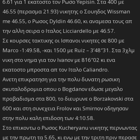
6.61 για 1 εκατοστο τον Ρωσο Yepisin. Στα 400 με
46.55 (περασμα 21.93) νικητης ο Σουηδος Wissman
me 46.55, o Ρωσος Dyldin 46.60, κι αναμεσα τους απ
την αλλη σειρα ο Ιταλος Licciardello με 46.57.
Σε κουρσες τακτικης οι Ισπανοι νικητες σε 800 με
Marco -1:49.58, -και 1500 με Ruiz – 3’48″31. Στα 3χλμ
νικη στο νημα για τον Ivanov με 8΄16″02 κι ενα
εκατοστο μπροστα απ τον Ιταλο Caliandro.
Ανετη επικρατηση για την πολυ δυνατη ρωσικη
σκυταλοδρομια οπου ο Bogdanov εδωσε μεγαλο
προβαδισμα στα 800, το διευρυνε ο Borzakovski στα
600 και στη συνεχεια Frolov και Smirnov οδηγησαν
στην πολυ καλη επιδοση των 4:10.58.
Στο επικοντω ο Ρωσος Kucheryanu νικητης περνωντας
με την πρωτη τα 5.65, κι ενω με την τριτη πριν περασε