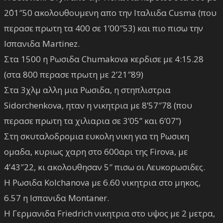
2΄01″50 ακολουθουμενη απο την Ιταλιιδα Cusma (που
περασε πρωτη τα 400 σε 1’00″53) και πιο πισω την
Ισπανιδα Martinez.
Στα 1500 η Ρωσιδα Chumakova κερδισε με 4:15.28
(στα 800 περασε πρωτη με 2’21″89)
Στα 3χλμ αλλη μια Ρωσιδα, η στηπλιστρια
Sidorchenkova, ηταν η νικητρια με 8’57″78 (που
περασε πρωτη τα χιλιαρια σε 3’05” και 6’07”)
Στη σκυταλοδρομια ευκολη νικη για τη Ρωσικη
ομαδα, κυριως χαρη στο 600αρι της Firova, με
4’43″22, κι ακολουθησαν 5″ πισω οι Λευκορωσιδες.
Η Ρωσιδα Kolchanova με 6.60 νικητρια στο μηκος,
6.57 η Ισπανιδα Montaner.
Η Γερμανιδα Friedrich νικητρια στο υψος με 2 μετρα,