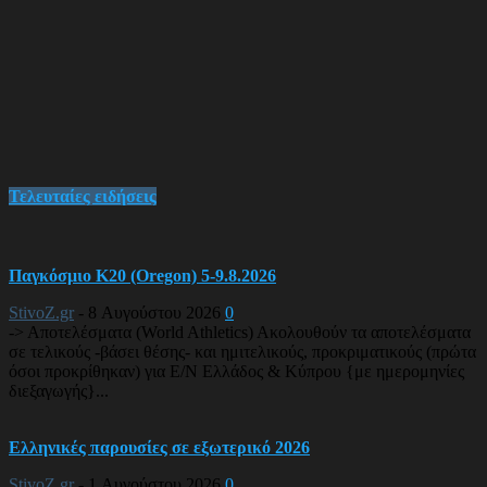
Τελευταίες ειδήσεις
Παγκόσμιο Κ20 (Oregon) 5-9.8.2026
StivoZ.gr
-
8 Αυγούστου 2026
0
-> Αποτελέσματα (World Athletics) Ακολουθούν τα αποτελέσματα
σε τελικούς -βάσει θέσης- και ημιτελικούς, προκριματικούς (πρώτα
όσοι προκρίθηκαν) για Ε/Ν Ελλάδος & Κύπρου {με ημερομηνίες
διεξαγωγής}...
Ελληνικές παρουσίες σε εξωτερικό 2026
StivoZ.gr
-
1 Αυγούστου 2026
0