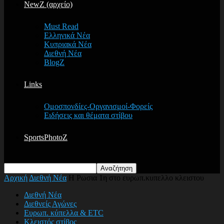
NewZ (αρχείο)
Must Read
Ελληνικά Νέα
Κυπριακά Νέα
Διεθνή Νέα
BlogZ
Links
Ομοσπονδίες-Οργανισμοί-Φορείς
Ειδήσεις και θέματα στίβου
SportsPhotoZ
Αρχική
Διεθνή Νέα
Η Ρωσια 1η στο ευρωπ.κυπελλο κλειστου
Διεθνή Νέα
Διεθνείς Αγώνες
Ευρωπ. κύπελλα & ETC
Κλειστός στίβος