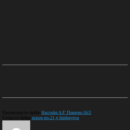
Προηγούμενο άρθρο
Ημεριδα Α/Γ Παιανια-16/2
Επόμενο άρθρο
ρεκορ no.21 η Isinbayeva