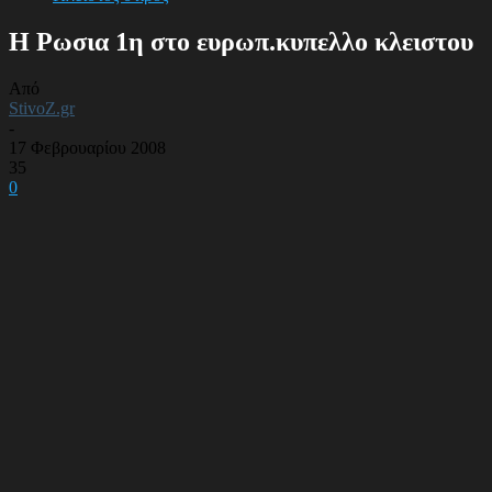
Η Ρωσια 1η στο ευρωπ.κυπελλο κλειστου
Από
StivoZ.gr
-
17 Φεβρουαρίου 2008
35
0