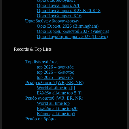
Όρια διασυλλογικών
Όρια Πανελ. πρωτ. Α/Γ
Όρια Πανελ. πρωτ. Κ23-Κ20-Κ18
Όρια Πανελ. πρωτ. Κ16
Όρια διεθνών διοργανώσεων
Όρια Ευρωπ. 2026 (Birmingham)
Όρια Ευρωπ. κλειστού 2027 (Valencia)
Όρια Παγκόσμιο πρωτ. 2027 (Πεκίνο)
Records & Top Lists
Top lists ανά έτος
top 2026 – ανοικτός
top 2026 – κλειστός
top 2025 – ανοικτός
Ρεκόρ κλειστού (WR, ER, NR)
World all-time top [i]
Ελλάδα all-time top 5 [i]
Ρεκόρ ανοικτού (WR, ER, NR)
World all-time top
Ελλάδα all-time top20
Κύπρος all-time top5
Ρεκόρ σε δρόμο