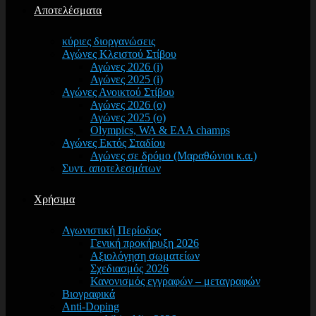
Αποτελέσματα
κύριες διοργανώσεις
Αγώνες Κλειστού Στίβου
Αγώνες 2026 (i)
Αγώνες 2025 (i)
Αγώνες Ανοικτού Στίβου
Αγώνες 2026 (o)
Αγώνες 2025 (o)
Olympics, WA & EAA champs
Αγώνες Εκτός Σταδίου
Αγώνες σε δρόμο (Μαραθώνιοι κ.α.)
Συντ. αποτελεσμάτων
Χρήσιμα
Αγωνιστική Περίοδος
Γενική προκήρυξη 2026
Αξιολόγηση σωματείων
Σχεδιασμός 2026
Κανονισμός εγγραφών – μεταγραφών
Βιογραφικά
Anti-Doping