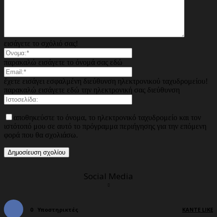
εισάγετε το σχόλιό σας!
παρακαλώ εισάγετε το όνομά σας εδώ
έχετε εισάγει εσφαλμένη διεύθυνση ηλεκτρονικού ταχυδρομείου!
παρακαλώ εισάγετε εδώ την ηλεκτρονική σας διεύθυνση
αποθηκεύστε το όνομα, το ηλεκτρονικό ταχυδρομείο και τον
ιστότοπό μου σε αυτό το πρόγραμμα περιήγησης για την επόμενη
φορά που θα σχολιάσω.
Social Media
0
Υποστηρικτές
ΚΆΝΤΕ LIKE