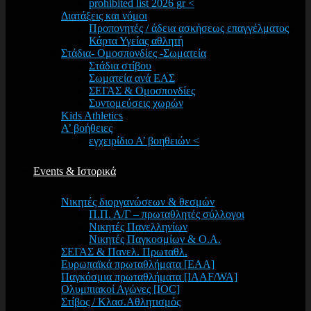
prohibited list 2026 gr <
Διατάξεις και νόμοι
Προπονητές / άδεια ασκήσεως επαγγέλματος
Κάρτα Υγείας αθλητή
Στάδια- Ομοσπονδίες -Σωματεία
Στάδια στίβου
Σωματεία ανά ΕΑΣ
ΣΕΓΑΣ & Ομοσπονδίες
Συντομεύσεις χωρών
Kids Athletics
Α’ βοήθειες
εγχειρίδιο Α’ βοηθειών <
Events & Ιστορικά
Νικητές διοργανώσεων & θεσμών
Π.Π. Α/Γ – πρωταθλητές σύλλογοι
Νικητές Πανελληνίων
Νικητές Παγκοσμίων & Ο.Α.
ΣΕΓΑΣ & Πανελ. Πρωταθλ.
Ευρωπαϊκά πρωταθλήματα [EAA]
Παγκόσμια πρωταθλήματα [IAAF/WA]
Ολυμπιακοί Αγώνες [IOC]
Στίβος / Κλασ.Αθλητισμός