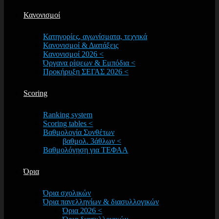
Κανονισμοί
Κατηγορίες, αγωνίσματα, τεχνικά
Κανονισμοί & Διατάξεις
Κανονισμοί 2026 <
Όργανα ρίψεων & Εμπόδια <
Προκήρυξη ΣΕΓΑΣ 2026 <
Scoring
Ranking system
Scoring tables <
Βαθμολογία Συνθέτων
βαθμολ. 3άθλων <
Βαθμολόγηση για ΤΕΦΑΑ
Όρια
Όρια σχολικών
Όρια πανελληνίων & διασυλλογικών
Όρια 2026 <