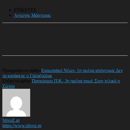
ΕΤΙΚΕΤΕΣ
Αντώνης Μάστορας
Προηγούμενο άρθρο
Ευρωπαϊκό Νέων- 1η ημέρα απόγευμα: Δεν
τα κατάφερε ο Γαλαζούλας
Επόμενο άρθρο
Παγκόσμιο Π/Κ- 3η ημέρα πρωί: Στον τελικό η
Ζώτου
StivoZ.gr
https://www.stivoz.gr