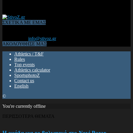
ΣΧΕΤΙΚΑ ΜΕ ΕΜΑΣ
Από το 2006, η 1η διαδικτυακή κοινότητα αθλητών & φιλάθλων
του Κλασικού Αθλητισμού! ΟΛΟΣ Ο ΣΤΙΒΟΣ ΕΙΝΑΙ ΕΔΩ
Επικοινωνία:
info@stivoz.gr
ΑΚΟΛΟΥΘΗΣΕ ΜΑΣ
Athletics / T&F
Rules
Top events
Athletics calculator
SportsphotoZ
Contact us
English
©
You're currently offline
ΠΕΡΙΣΣΟΤΕΡΑ ΘΕΜΑΤΑ
Η ομάδα για το βαλκανικό στο Novi Pazar