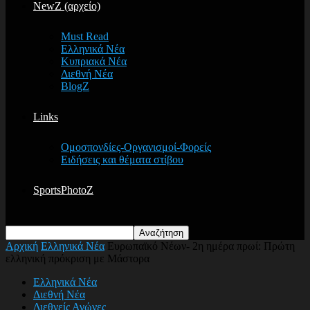
NewZ (αρχείο)
Must Read
Ελληνικά Νέα
Κυπριακά Νέα
Διεθνή Νέα
BlogZ
Links
Ομοσπονδίες-Οργανισμοί-Φορείς
Ειδήσεις και θέματα στίβου
SportsPhotoZ
Αρχική
Ελληνικά Νέα
Ευρωπαϊκό Νέων- 2η ημέρα πρωί: Πρώτη
ελληνική πρόκριση με Μάστορα
Ελληνικά Νέα
Διεθνή Νέα
Διεθνείς Αγώνες