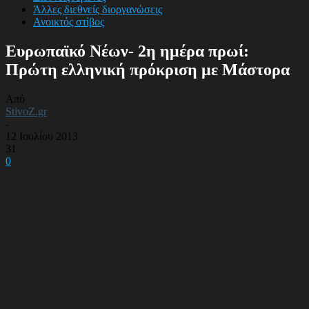
Άλλες διεθνείς διοργανώσεις
Ανοικτός στίβος
Ευρωπαϊκό Νέων- 2η ημέρα πρωί:
Πρώτη ελληνική πρόκριση με Μάστορα
Από
StivoZ.gr
-
12 Ιουλίου 2013
31
0