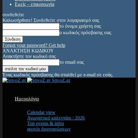
Εμείς – επικοινωνία
συνδεθείτε
Καλωσήρθατε! Συνδεθείτε στον λογαριασμό σας
το όνομα χρήστη σας
ο κωδικός πρόσβασης σας
Forgot your password? Get help
ΑΝΑΚΤΗΣΗ ΚΩΔΙΚΟΥ
Ανακτήστε τον κωδικό σας
το email σας
Ένας κωδικός πρόσβασης θα σταλθεί με e-mail σε εσάς.
StivoZ.gr
Ημερολόγιο
Calendar view
Αγωνιστικό καλεντάρι : 2026
Top events & infos
αρχείο διοργανώσεων