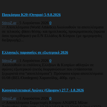
Παγκόσμιο Κ20 (Oregon) 5-9.8.2026
StivoZ.gr
-
5 Αυγούστου 2026
0
-> Αποτελέσματα (World Athletics) Ακολουθούν τα αποτελέσματα
σε τελικούς -βάσει θέσης- και ημιτελικούς, προκριματικούς (πρώτα
όσοι προκρίθηκαν) για Ε/Ν Ελλάδος & Κύπρου {με ημερομηνίες
διεξαγωγής}...
Ελληνικές παρουσίες σε εξωτερικό 2026
StivoZ.gr
-
1 Αυγούστου 2026
0
Ακολουθούν οι επιδόσεις Ελλήνων & Κυπρίων αθλητών σε
αγώνες εξωτερικού (εκτός διοργανώσεων που εντάσσονται
ξεχωριστά στα “αποτελέσματα”) Πρόσφατα κύρια αποτελέσματα:
01/08 (BEL/Oordegem) Χαρατσίδης, 400μ. εμπ. -...
Κοινοπολιτειακοί Αγώνες (Glasgow) 27.7 -1.8.2026
StivoZ.gr
-
1 Αυγούστου 2026
0
-> Αποτελέσματα Συμμετοχές Κύπρου ΑΝΔΡΕΣ Μίλαν
Τράικοβιτς, 110μ. εμπ. - 13.31/+2,9 Q & 13.32/+0,4 (3ος) {27/7}