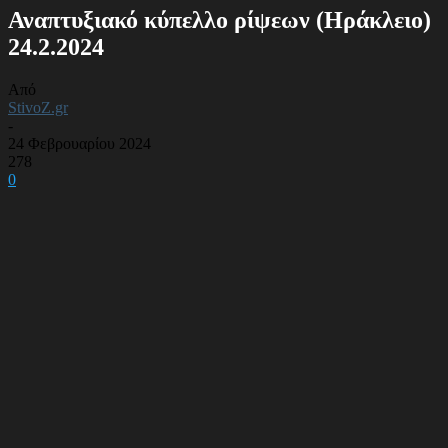
Αναπτυξιακό κύπελλο ρίψεων (Ηράκλειο)
24.2.2024
Από
StivoZ.gr
-
24 Φεβρουαρίου 2024
278
0