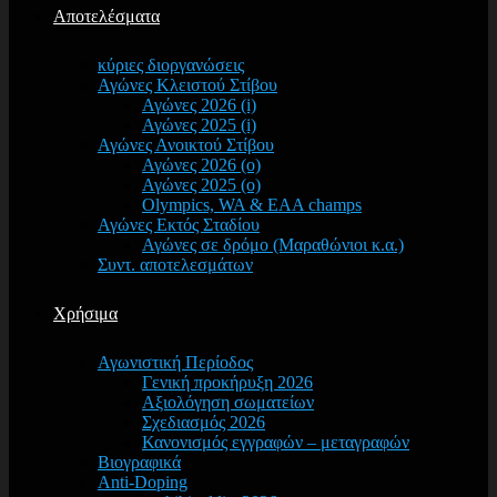
Αποτελέσματα
κύριες διοργανώσεις
Αγώνες Κλειστού Στίβου
Αγώνες 2026 (i)
Αγώνες 2025 (i)
Αγώνες Ανοικτού Στίβου
Αγώνες 2026 (o)
Αγώνες 2025 (o)
Olympics, WA & EAA champs
Αγώνες Εκτός Σταδίου
Αγώνες σε δρόμο (Μαραθώνιοι κ.α.)
Συντ. αποτελεσμάτων
Χρήσιμα
Αγωνιστική Περίοδος
Γενική προκήρυξη 2026
Αξιολόγηση σωματείων
Σχεδιασμός 2026
Κανονισμός εγγραφών – μεταγραφών
Βιογραφικά
Anti-Doping