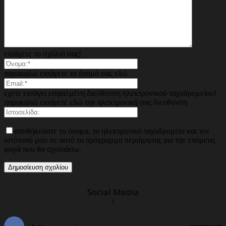
εισάγετε το σχόλιό σας!
παρακαλώ εισάγετε το όνομά σας εδώ
έχετε εισάγει εσφαλμένη διεύθυνση ηλεκτρονικού ταχυδρομείου!
παρακαλώ εισάγετε εδώ την ηλεκτρονική σας διεύθυνση
αποθηκεύστε το όνομα, το ηλεκτρονικό ταχυδρομείο και τον
ιστότοπό μου σε αυτό το πρόγραμμα περιήγησης για την επόμενη
φορά που θα σχολιάσω.
Social Media