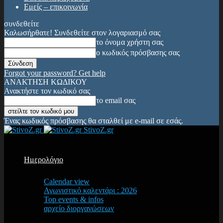
Εμείς – επικοινωνία
συνδεθείτε
Καλωσήρθατε! Συνδεθείτε στον λογαριασμό σας
το όνομα χρήστη σας
ο κωδικός πρόσβασης σας
Forgot your password? Get help
ΑΝΑΚΤΗΣΗ ΚΩΔΙΚΟΥ
Ανακτήστε τον κωδικό σας
το email σας
Ένας κωδικός πρόσβασης θα σταλθεί με e-mail σε εσάς.
StivoZ.gr
Ημερολόγιο
Calendar view
Αγωνιστικό καλεντάρι : 2026
Top events & infos
αρχείο διοργανώσεων