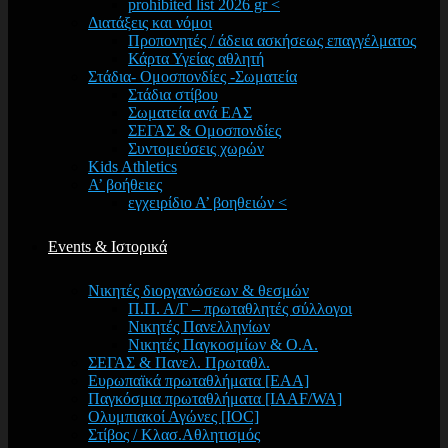
prohibited list 2026 gr <
Διατάξεις και νόμοι
Προπονητές / άδεια ασκήσεως επαγγέλματος
Κάρτα Υγείας αθλητή
Στάδια- Ομοσπονδίες -Σωματεία
Στάδια στίβου
Σωματεία ανά ΕΑΣ
ΣΕΓΑΣ & Ομοσπονδίες
Συντομεύσεις χωρών
Kids Athletics
Α’ βοήθειες
εγχειρίδιο Α’ βοηθειών <
Events & Ιστορικά
Νικητές διοργανώσεων & θεσμών
Π.Π. Α/Γ – πρωταθλητές σύλλογοι
Νικητές Πανελληνίων
Νικητές Παγκοσμίων & Ο.Α.
ΣΕΓΑΣ & Πανελ. Πρωταθλ.
Ευρωπαϊκά πρωταθλήματα [EAA]
Παγκόσμια πρωταθλήματα [IAAF/WA]
Ολυμπιακοί Αγώνες [IOC]
Στίβος / Κλασ.Αθλητισμός