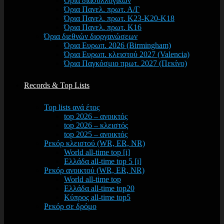
Όρια διασυλλογικών
Όρια Πανελ. πρωτ. Α/Γ
Όρια Πανελ. πρωτ. Κ23-Κ20-Κ18
Όρια Πανελ. πρωτ. Κ16
Όρια διεθνών διοργανώσεων
Όρια Ευρωπ. 2026 (Birmingham)
Όρια Ευρωπ. κλειστού 2027 (Valencia)
Όρια Παγκόσμιο πρωτ. 2027 (Πεκίνο)
Records & Top Lists
Top lists ανά έτος
top 2026 – ανοικτός
top 2026 – κλειστός
top 2025 – ανοικτός
Ρεκόρ κλειστού (WR, ER, NR)
World all-time top [i]
Ελλάδα all-time top 5 [i]
Ρεκόρ ανοικτού (WR, ER, NR)
World all-time top
Ελλάδα all-time top20
Κύπρος all-time top5
Ρεκόρ σε δρόμο