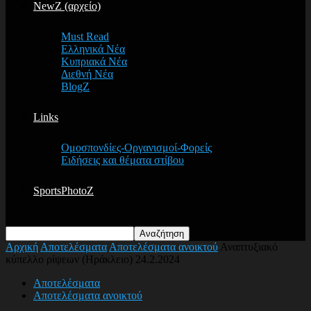
NewZ (αρχείο)
Must Read
Ελληνικά Νέα
Κυπριακά Νέα
Διεθνή Νέα
BlogZ
Links
Ομοσπονδίες-Οργανισμοί-Φορείς
Ειδήσεις και θέματα στίβου
SportsPhotoZ
Αρχική
Αποτελέσματα
Αποτελέσματα ανοικτού
Αναπτυξιακό
κύπελλο ρίψεων (Ηράκλειο) 24.2.2024
Αποτελέσματα
Αποτελέσματα ανοικτού