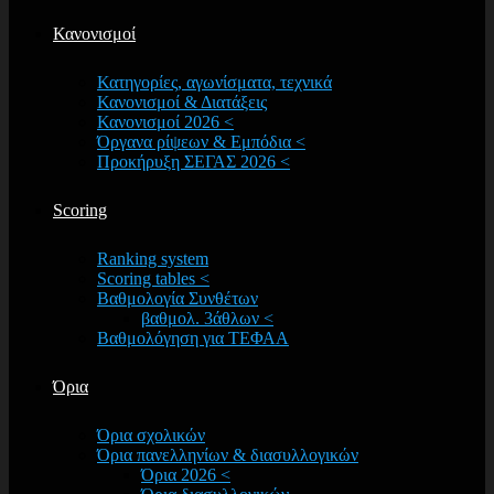
Κανονισμοί
Κατηγορίες, αγωνίσματα, τεχνικά
Κανονισμοί & Διατάξεις
Κανονισμοί 2026 <
Όργανα ρίψεων & Εμπόδια <
Προκήρυξη ΣΕΓΑΣ 2026 <
Scoring
Ranking system
Scoring tables <
Βαθμολογία Συνθέτων
βαθμολ. 3άθλων <
Βαθμολόγηση για ΤΕΦΑΑ
Όρια
Όρια σχολικών
Όρια πανελληνίων & διασυλλογικών
Όρια 2026 <