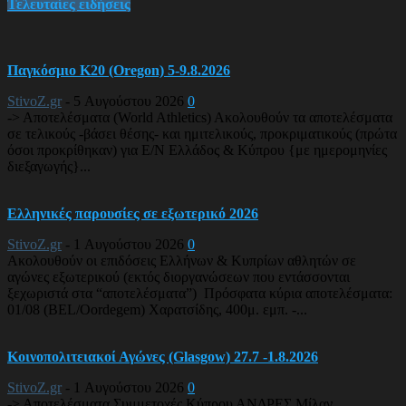
Τελευταίες ειδήσεις
Παγκόσμιο Κ20 (Oregon) 5-9.8.2026
StivoZ.gr
-
5 Αυγούστου 2026
0
-> Αποτελέσματα (World Athletics) Ακολουθούν τα αποτελέσματα
σε τελικούς -βάσει θέσης- και ημιτελικούς, προκριματικούς (πρώτα
όσοι προκρίθηκαν) για Ε/Ν Ελλάδος & Κύπρου {με ημερομηνίες
διεξαγωγής}...
Ελληνικές παρουσίες σε εξωτερικό 2026
StivoZ.gr
-
1 Αυγούστου 2026
0
Ακολουθούν οι επιδόσεις Ελλήνων & Κυπρίων αθλητών σε
αγώνες εξωτερικού (εκτός διοργανώσεων που εντάσσονται
ξεχωριστά στα “αποτελέσματα”) Πρόσφατα κύρια αποτελέσματα:
01/08 (BEL/Oordegem) Χαρατσίδης, 400μ. εμπ. -...
Κοινοπολιτειακοί Αγώνες (Glasgow) 27.7 -1.8.2026
StivoZ.gr
-
1 Αυγούστου 2026
0
-> Αποτελέσματα Συμμετοχές Κύπρου ΑΝΔΡΕΣ Μίλαν