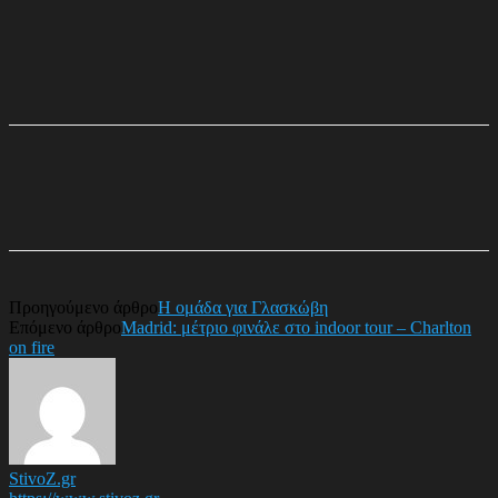
Προηγούμενο άρθρο
Η ομάδα για Γλασκώβη
Επόμενο άρθρο
Madrid: μέτριο φινάλε στο indoor tour – Charlton
on fire
StivoZ.gr