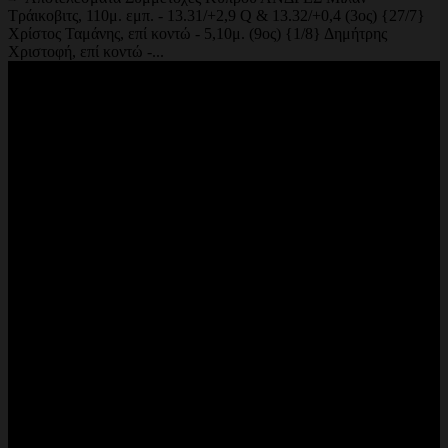
Τράικοβιτς, 110μ. εμπ. - 13.31/+2,9 Q & 13.32/+0,4 (3ος) {27/7}
Χρίστος Ταμάνης, επί κοντώ - 5,10μ. (9ος) {1/8} Δημήτρης
Χριστοφή, επί κοντώ -...